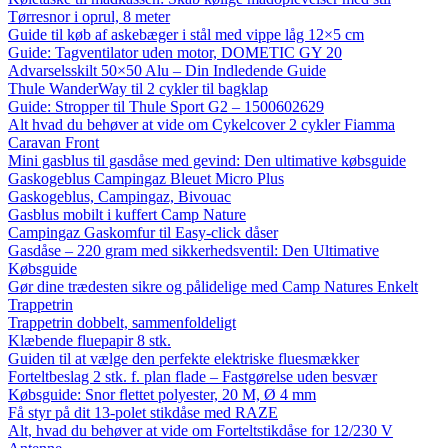
Tørresnor i oprul, 8 meter
Guide til køb af askebæger i stål med vippe låg 12×5 cm
Guide: Tagventilator uden motor, DOMETIC GY 20
Advarselsskilt 50×50 Alu – Din Indledende Guide
Thule WanderWay til 2 cykler til bagklap
Guide: Stropper til Thule Sport G2 – 1500602629
Alt hvad du behøver at vide om Cykelcover 2 cykler Fiamma
Caravan Front
Mini gasblus til gasdåse med gevind: Den ultimative købsguide
Gaskogeblus Campingaz Bleuet Micro Plus
Gaskogeblus, Campingaz, Bivouac
Gasblus mobilt i kuffert Camp Nature
Campingaz Gaskomfur til Easy-click dåser
Gasdåse – 220 gram med sikkerhedsventil: Den Ultimative
Købsguide
Gør dine trædesten sikre og pålidelige med Camp Natures Enkelt
Trappetrin
Trappetrin dobbelt, sammenfoldeligt
Klæbende fluepapir 8 stk.
Guiden til at vælge den perfekte elektriske fluesmækker
Forteltbeslag 2 stk. f. plan flade – Fastgørelse uden besvær
Købsguide: Snor flettet polyester, 20 M, Ø 4 mm
Få styr på dit 13-polet stikdåse med RAZE
Alt, hvad du behøver at vide om Forteltstikdåse for 12/230 V