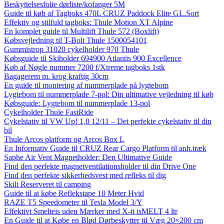
Beskyttelsesfolie dørliste/kofanger 5M
Guide til køb af Tagboks 470L CRUZ Paddock Elite GL.Sort
Effektiv og stilfuld tagboks: Thule Motion XT Alpine
En komplet guide til Multilift Thule 572 (Boxlift)
Købsvejledning til T-Bolt Thule 1500054101
Gummistrop 31020 cykelholder 970 Thule
Købsguide til Skiholder 694900 Atlantis 900 Excellence
Køb af Nøgle nummer 7200 f/Xtreme tagboks 1stk
Bagagerem m. krog kraftig 30cm
En guide til montering af nummerplade på lygtebom
Lygtebom til nummerplade 7-pol: Din ultimative vejledning til køb
Købsguide: Lygtebom til nummerplade 13-pol
Cykelholder Thule FastRide
Cykelstativ til VW Up! 1,0 12/11 – Det perfekte cykelstativ til din
bil
Thule Arcos platform og Arcos Box L
En Informativ Guide til CRUZ Rear Cargo Platform til anh.træk
Saphe Air Vent Magnetholder: Den Ultimative Guide
Find den perfekte magnetventilationsholder til din Drive One
Find den perfekte sikkerhedsvest med refleks til dig
Skilt Reserveret til camping
Guide til at købe Reflekstape 10 Meter Hvid
RAZE T5 Speedometer til Tesla Model 3/Y
Effektivt Smelteis uden Mærker med X-it isMELT 4 ltr
En Guide til at Købe en Blød Dørbeskytter til Væg 20×200 cm