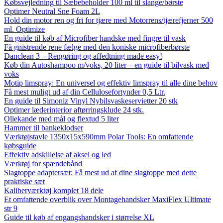
Købsvejledning til Sæbebeholder 100 ml til slange/børste
Optimer Neutral Sne Foam 2L
Hold din motor ren og fri for tjære med Motorrens/tjærefjerner 500
ml. Optimize
En guide til køb af Microfiber handske med fingre til vask
Få gnistrende rene fælge med den koniske microfiberbørste
Danclean 3 – Rengøring og affedtning made easy!
Køb din Autoshampoo m/voks, 20 liter – en guide til bilvask med
voks
Motip limspray: En universel og effektiv limspray til alle dine behov
Få mest muligt ud af din Cellulosefortynder 0,5 Ltr.
En guide til Simoniz Vinyl Nybilsvaskeservietter 20 stk
Optimer læderinterior aftørringsklude 24 stk.
Oliekande med mål og flextud 5 liter
Hammer til bankeklodser
Værktøjstavle 1350x15x590mm Polar Tools: En omfattende
købsguide
Effektiv adskillelse af aksel og led
Værktøj for spændebånd
Slagtoppe adaptersæt: Få mest ud af dine slagtoppe med dette
praktiske sæt
Kaliberværktøj komplet 18 dele
Et omfattende overblik over Montagehandsker MaxiFlex Ultimate
str 9
Guide til køb af engangshandsker i størrelse XL