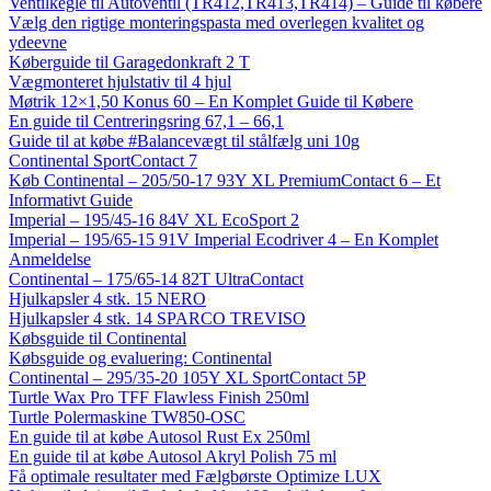
Ventilkegle til Autoventil (TR412,TR413,TR414) – Guide til købere
Vælg den rigtige monteringspasta med overlegen kvalitet og
ydeevne
Køberguide til Garagedonkraft 2 T
Vægmonteret hjulstativ til 4 hjul
Møtrik 12×1,50 Konus 60 – En Komplet Guide til Købere
En guide til Centreringsring 67,1 – 66,1
Guide til at købe #Balancevægt til stålfælg uni 10g
Continental SportContact 7
Køb Continental – 205/50-17 93Y XL PremiumContact 6 – Et
Informativt Guide
Imperial – 195/45-16 84V XL EcoSport 2
Imperial – 195/65-15 91V Imperial Ecodriver 4 – En Komplet
Anmeldelse
Continental – 175/65-14 82T UltraContact
Hjulkapsler 4 stk. 15 NERO
Hjulkapsler 4 stk. 14 SPARCO TREVISO
Købsguide til Continental
Købsguide og evaluering: Continental
Continental – 295/35-20 105Y XL SportContact 5P
Turtle Wax Pro TFF Flawless Finish 250ml
Turtle Polermaskine TW850-OSC
En guide til at købe Autosol Rust Ex 250ml
En guide til at købe Autosol Akryl Polish 75 ml
Få optimale resultater med Fælgbørste Optimize LUX