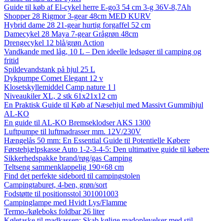
Guide til køb af El-cykel herre E-go3 54 cm 3-g 36V-8,7Ah
Shopper 28 Rigmor 3-gear 48cm MED KURV
Hybrid dame 28 21-gear hurtig forgaffel 52 cm
Damecykel 28 Maya 7-gear Grågrøn 48cm
Drengecykel 12 blå/grøn Action
Vandkande med låg, 10 L – Den ideelle ledsager til camping og
fritid
Spildevandstank på hjul 25 L
Dykpumpe Comet Elegant 12 v
Klosetskyllemiddel Camp nature 1 l
Niveaukiler XL, 2 stk 61x21x12 cm
En Praktisk Guide til Køb af Næsehjul med Massivt Gummihjul
AL-KO
En guide til AL-KO Bremseklodser AKS 1300
Luftpumpe til luftmadrasser mm. 12V/230V
Hængelås 50 mm: En Essential Guide til Potentielle Købere
Førstehjælpskasse Auto 1-2-3-4-5: Den ultimative guide til købere
Sikkerhedspakke brand/røg/gas Camping
Teltseng sammenklappelig 190×68 cm
Find det perfekte sidebord til campingstolen
Campingtaburet, 4-ben, grøn/sort
Fodstøtte til positionsstol 301001003
Campinglampe med Hvidt Lys/Flamme
Termo-/køleboks foldbar 26 liter
Køletaske til madkassen: Skab kølige madoplevelser med stil