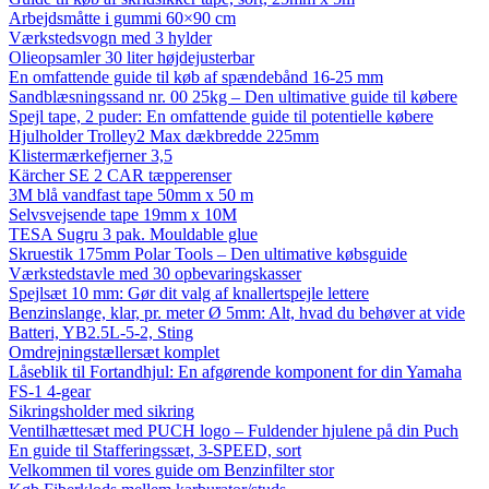
Arbejdsmåtte i gummi 60×90 cm
Værkstedsvogn med 3 hylder
Olieopsamler 30 liter højdejusterbar
En omfattende guide til køb af spændebånd 16-25 mm
Sandblæsningssand nr. 00 25kg – Den ultimative guide til købere
Spejl tape, 2 puder: En omfattende guide til potentielle købere
Hjulholder Trolley2 Max dækbredde 225mm
Klistermærkefjerner 3,5
Kärcher SE 2 CAR tæpperenser
3M blå vandfast tape 50mm x 50 m
Selvsvejsende tape 19mm x 10M
TESA Sugru 3 pak. Mouldable glue
Skruestik 175mm Polar Tools – Den ultimative købsguide
Værkstedstavle med 30 opbevaringskasser
Spejlsæt 10 mm: Gør dit valg af knallertspejle lettere
Benzinslange, klar, pr. meter Ø 5mm: Alt, hvad du behøver at vide
Batteri, YB2.5L-5-2, Sting
Omdrejningstællersæt komplet
Låseblik til Fortandhjul: En afgørende komponent for din Yamaha
FS-1 4-gear
Sikringsholder med sikring
Ventilhættesæt med PUCH logo – Fuldender hjulene på din Puch
En guide til Stafferingssæt, 3-SPEED, sort
Velkommen til vores guide om Benzinfilter stor