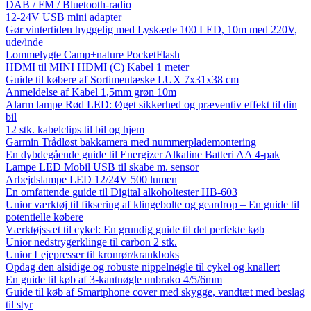
DAB / FM / Bluetooth-radio
12-24V USB mini adapter
Gør vintertiden hyggelig med Lyskæde 100 LED, 10m med 220V,
ude/inde
Lommelygte Camp+nature PocketFlash
HDMI til MINI HDMI (C) Kabel 1 meter
Guide til købere af Sortimentæske LUX 7x31x38 cm
Anmeldelse af Kabel 1,5mm grøn 10m
Alarm lampe Rød LED: Øget sikkerhed og præventiv effekt til din
bil
12 stk. kabelclips til bil og hjem
Garmin Trådløst bakkamera med nummerplademontering
En dybdegående guide til Energizer Alkaline Batteri AA 4-pak
Lampe LED Mobil USB til skabe m. sensor
Arbejdslampe LED 12/24V 500 lumen
En omfattende guide til Digital alkoholtester HB-603
Unior værktøj til fiksering af klingebolte og geardrop – En guide til
potentielle købere
Værktøjssæt til cykel: En grundig guide til det perfekte køb
Unior nedstrygerklinge til carbon 2 stk.
Unior Lejepresser til kronrør/krankboks
Opdag den alsidige og robuste nippelnøgle til cykel og knallert
En guide til køb af 3-kantnøgle unbrako 4/5/6mm
Guide til køb af Smartphone cover med skygge, vandtæt med beslag
til styr