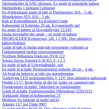
Sikringsholder til ANL sikringer: En guide til potentielle købere
Sikringsboks 1 indgang/3 udgange
En dybdegående guide til køb af Fladsikringer 30A – 5 stk.
Minisikringer ATS 10A – 5 stk.
Køb af Krokodillenæb: En Komplet Guide
Køberguide til Kabelsko 20 stk. Krympemuffe rød
En guide til købere af Hovedafbryder 12/24V
Ekstra hovedafbryder nøgle – en guide til købere
PROBUILDER Kompressor, 24L 1,5 HK: Den ultimative
købsvejledning
Guide til køb af digital inde/ude termometer voltmeter ur
Fuldautomatisk bærbar espressomaskine
Nextbase Bilkamera Dashcam DVR 222
Soluzo Atessa Autostol 0-36 KG 0 ,1,2,3
En guide til køb af Universalbakke, sort
En guide til at købe Presenningstrop m/kugle 20 cm – 4 stk.
Alt hvad du behøver at vide om spænderemme
Trailerlygte LED m/trekantrefleks V 12V: Den ultimative købsguide
Hjullås 13-17: Beskyttelse til din bil, trailer og campingvogn
Fjongknapper til trailer: Sikkerhed og funktionalitet
Guide til at købe Trailerpresenning f/Brenderup 3250/3251
Trækkugle 50mm til boltmontering 2T
Modhage for lukketøj til trailer 44110
Adapter 13/7 pol Thule 9907
13-polet stikdåse BOSCH: Den ultimative guide til købere