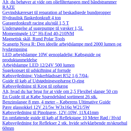
Alt, du behøver at vide om oliefiltertangen med båndstrammer
RAZE
Gevindskæresæt til reparation af beskadigede bundpropper
Hydraulisk flaskedonkraft 4 ton
Garagedonkraft racing alu/stål 1,5 T
Undersøgelse af sugepumpe til væsker 1,5L
Momentnøgle 1/2” Hi-End 40-210NM
Magnetisk skål, Rund Polar Tools
Scangrip Nova R: Den ideelle arbejdslampe med 2000 lumen og
lysdæmpning
LED arbejdslampe 10W genopladelig: Købsguide og
produktanmeldelse
Arbejdslampe LED 12/24V 500 lumen
Sugekopsæt til udskiftning af forrude
Købsvejledning: Viskerbladssæt R52 1,6 7/04-
Guide til køb af Udstødningsophæng O-ring
Købsvejledning til Krog til ophæng
Alt, hvad du har brug for at vide om 2,5 Flexibel slange 50 cm
En Guide til at Købe Spændebånd sortiment 26 stk.
Benzinslange 8 mm, 4 meter – Køberens Ultimative Guide
Pære glassokkel 12V 21/5w W3x16q W21/5W
Købsvejledning til Pinolpære, 12V-10W, 11X41mm
En omfattende guide til køb af Reflekstape 10 Meter Rød / Hvid
Købsvejledning for Reflekser 2 stk. hvide selvklæbende m/skruehul
60mm