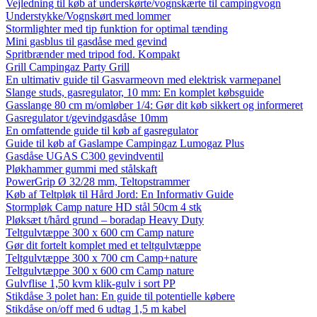
Vejledning til køb af underskørte/vognskærte til campingvogn
Understykke/Vognskørt med lommer
Stormlighter med tip funktion for optimal tænding
Mini gasblus til gasdåse med gevind
Spritbrænder med tripod fod. Kompakt
Grill Campingaz Party Grill
En ultimativ guide til Gasvarmeovn med elektrisk varmepanel
Slange studs, gasregulator, 10 mm: En komplet købsguide
Gasslange 80 cm m/omløber 1/4: Gør dit køb sikkert og informeret
Gasregulator t/gevindgasdåse 10mm
En omfattende guide til køb af gasregulator
Guide til køb af Gaslampe Campingaz Lumogaz Plus
Gasdåse UGAS C300 gevindventil
Pløkhammer gummi med stålskaft
PowerGrip Ø 32/28 mm, Teltopstrammer
Køb af Teltpløk til Hård Jord: En Informativ Guide
Stormpløk Camp nature HD stål 50cm 4 stk
Pløksæt t/hård grund – boradap Heavy Duty
Teltgulvtæppe 300 x 600 cm Camp nature
Gør dit fortelt komplet med et teltgulvtæppe
Teltgulvtæppe 300 x 700 cm Camp+nature
Teltgulvtæppe 300 x 600 cm Camp nature
Gulvflise 1,50 kvm klik-gulv i sort PP
Stikdåse 3 polet han: En guide til potentielle købere
Stikdåse on/off med 6 udtag 1,5 m kabel