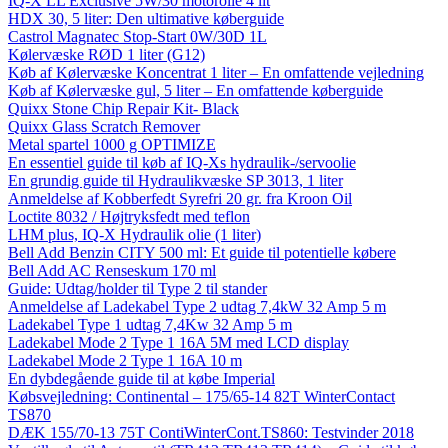
IQ-X LL Exclusive 5W/30 motorolie 4 lit
HDX 30, 5 liter: Den ultimative køberguide
Castrol Magnatec Stop-Start 0W/30D 1L
Kølervæske RØD 1 liter (G12)
Køb af Kølervæske Koncentrat 1 liter – En omfattende vejledning
Køb af Kølervæske gul, 5 liter – En omfattende køberguide
Quixx Stone Chip Repair Kit- Black
Quixx Glass Scratch Remover
Metal spartel 1000 g OPTIMIZE
En essentiel guide til køb af IQ-Xs hydraulik-/servoolie
En grundig guide til Hydraulikvæske SP 3013, 1 liter
Anmeldelse af Kobberfedt Syrefri 20 gr. fra Kroon Oil
Loctite 8032 / Højtryksfedt med teflon
LHM plus, IQ-X Hydraulik olie (1 liter)
Bell Add Benzin CITY 500 ml: Et guide til potentielle købere
Bell Add AC Renseskum 170 ml
Guide: Udtag/holder til Type 2 til stander
Anmeldelse af Ladekabel Type 2 udtag 7,4kW 32 Amp 5 m
Ladekabel Type 1 udtag 7,4Kw 32 Amp 5 m
Ladekabel Mode 2 Type 1 16A 5M med LCD display
Ladekabel Mode 2 Type 1 16A 10 m
En dybdegående guide til at købe Imperial
Købsvejledning: Continental – 175/65-14 82T WinterContact
TS870
DÆK 155/70-13 75T ContiWinterCont.TS860: Testvinder 2018