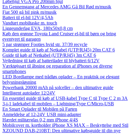
Løbehjul VGA Pro 200mm hjul
En Gennemgang af Mercedes AMG Gå Bil Rød m/musik
Fiat 500 gå bil pink m/musik
Batteri til el-bil 12V/4,5Ah
Vandtæt mobiltaske m. touch
Liggeunderlag EVA, 180x50x0,8 cm
Køb den grønne Toyota Land Cruiser el-bil til børn og bring
eventyret til garagen
5 par strømper Footies hvid str. 37/39 recycle
Komplet guide til køb af Netkabel (UTP/RJ45) 20m CAT 6
Guide til køb af Netkabel (UTP/RJ45) 3m CAT 6
Vejledning til køb af batterilader til blybatteri 6/12V
Værktøjssæt til åbning og reparation af iPhones og diverse
smartphones
LED Bordlampe med trådløs oplader – En praktisk og elegant
belysningsløsning
Powerbank 20000 mAh på solceller – den ultimative guide
Intelligent autolader 12/24V
En essentiel guide til køb af USB-kabel Type C til Type C 2 m 3A
3-i-1 ladekabel til mobilen – Lightning/Type C/Micro-USB
En Smart Oplader til Mobilen på Farten
Anmeldelse af 12-24V USB mini-adapter
Hærdet militærglas 0,2 mm iPhone 4/4S
Mobilcover m. kortholder iPhone XS MAX – Beskyttelse med Stil
XZOUND DAB-210BT: Den ultimative købsguide til din nye