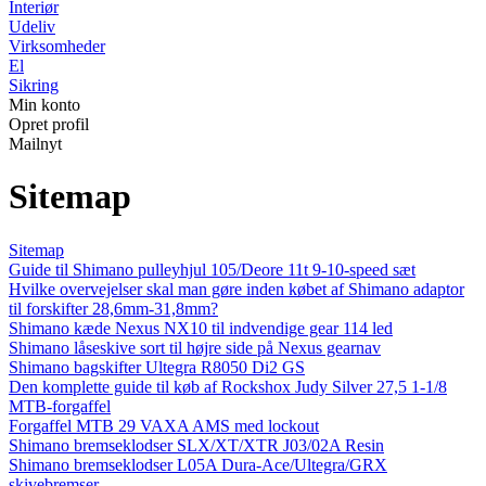
Interiør
Udeliv
Virksomheder
El
Sikring
Min konto
Opret profil
Mailnyt
Sitemap
Sitemap
Guide til Shimano pulleyhjul 105/Deore 11t 9-10-speed sæt
Hvilke overvejelser skal man gøre inden købet af Shimano adaptor
til forskifter 28,6mm-31,8mm?
Shimano kæde Nexus NX10 til indvendige gear 114 led
Shimano låseskive sort til højre side på Nexus gearnav
Shimano bagskifter Ultegra R8050 Di2 GS
Den komplette guide til køb af Rockshox Judy Silver 27,5 1-1/8
MTB-forgaffel
Forgaffel MTB 29 VAXA AMS med lockout
Shimano bremseklodser SLX/XT/XTR J03/02A Resin
Shimano bremseklodser L05A Dura-Ace/Ultegra/GRX
skivebremser