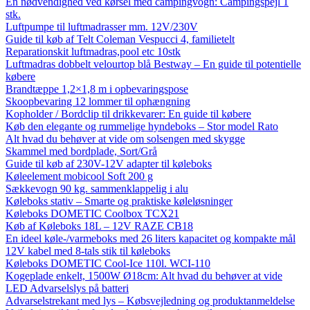
En nødvendighed ved kørsel med campingvogn: Campingspejl 1
stk.
Luftpumpe til luftmadrasser mm. 12V/230V
Guide til køb af Telt Coleman Vespucci 4, familietelt
Reparationskit luftmadras,pool etc 10stk
Luftmadras dobbelt velourtop blå Bestway – En guide til potentielle
købere
Brandtæppe 1,2×1,8 m i opbevaringspose
Skoopbevaring 12 lommer til ophængning
Kopholder / Bordclip til drikkevarer: En guide til købere
Køb den elegante og rummelige hyndeboks – Stor model Rato
Alt hvad du behøver at vide om solsengen med skygge
Skammel med bordplade, Sort/Grå
Guide til køb af 230V-12V adapter til køleboks
Køleelement mobicool Soft 200 g
Sækkevogn 90 kg. sammenklappelig i alu
Køleboks stativ – Smarte og praktiske køleløsninger
Køleboks DOMETIC Coolbox TCX21
Køb af Køleboks 18L – 12V RAZE CB18
En ideel køle-/varmeboks med 26 liters kapacitet og kompakte mål
12V kabel med 8-tals stik til køleboks
Køleboks DOMETIC Cool-Ice 110l. WCI-110
Kogeplade enkelt, 1500W Ø18cm: Alt hvad du behøver at vide
LED Advarselslys på batteri
Advarselstrekant med lys – Købsvejledning og produktanmeldelse