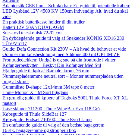
Antenne
Adapterstik CEE hun – Schuko han: En guide til potentielle købere
LED Lysbånd 12V 4500 KV 150cm Indvendig: Alt, hvad du skal
vide
En praktisk batterikasse holder til din trailer
Batteri 12V 50Ah DUAL AGM
Sneskovl teleskopisk 72-92 cm
En dybdegående guide til valg af Snekæder KÖNIG XD16 230
TÜV/V5117
Guide: Defa Connection Kit 230V – Alt hvad du behøver at vide
Optimer din købsbeslutning med Silikone 400 ml OPTIMIZE
Frontrudedækken: Undgå is og sne på din frontrude i vinter
Kofangerbeskytter – Beskyt Din Kofanger Med Stil
Hjælpeguide til køb af Rørhale, krom, 76 mm
Nummerpladeramme neutral sort – Monter nummerpladen uden
brug af skruer
Gummiliste D-shape 12x14mm 3M tape 8 meter
Thule Motion XT M Sort højglans
En grundig guide til købere af Tagboks 500L Thule Force XT XL
matsort
Løse skinner 711200, Thule WingBar Evo 118 Grå
Købsguide til Thule SlideBar 127
Købsguide: Fodsæt 710500, Thule Evo Clamp
En omfattende guide til valg af den bedste bagagerem
16 stk. bagageremme og stropper i box