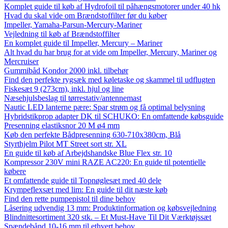
Komplet guide til køb af Hydrofoil til påhængsmotorer under 40 hk
Hvad du skal vide om Brændstoffilter før du køber
Impeller, Yamaha-Parsun-Mercury-Mariner
Vejledning til køb af Brændstoffilter
En komplet guide til Impeller, Mercury – Mariner
Alt hvad du har brug for at vide om Impeller, Mercury, Mariner og
Mercruiser
Gummibåd Kondor 2000 inkl. tilbehør
Find den perfekte rygsæk med køletaske og skammel til udflugten
Fiskesæt 9 (273cm), inkl. hjul og line
Næsehjulsbeslag til tørrestativ/antennemast
Nautic LED lanterne pære: Spar strøm og få optimal belysning
Hybridstikprop adapter DK til SCHUKO: En omfattende købsguide
Presenning elastiksnor 20 M ø4 mm
Køb den perfekte Bådpresenning 630-710x380cm, Blå
Styrthjelm Pilot MT Street sort str. XL
En guide til køb af Arbejdshandske Blue Flex str. 10
Kompressor 230V mini RAZE AC220: En guide til potentielle
købere
Et omfattende guide til Topnøglesæt med 40 dele
Krympeflexsæt med lim: En guide til dit næste køb
Find den rette pumpepistol til dine behov
Låsering udvendig 13 mm: Produktinformation og købsvejledning
Blindnittesortiment 320 stk. – Et Must-Have Til Dit Værktøjssæt
Spændebånd 10-16 mm til ethvert behov