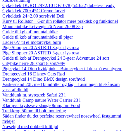
købsbeslutning
Cykeldæk DURO 29×2.10 DB1078 (54-622) tubeless ready
Cykeldæk 700x45C Creme farvet
Cykeldæk 24×2.00 sort/hvid Deli
Kurv til Rollator – Gør din rollator mere praktisk og funktionel
Mountainbike Letvægts 26 Neon 26.08 8sp
Guide til køb af mountainbike
Guide til køb af mountainbike til piger
Lader 6V til el-motorcykel børn
Pige Shopper 20 ASTRID 3-gear lys rosa
Pige Shopper 20 ASTRID 3-gear lys rosa
Guide til køb af Drengecykel 24 3-gear Adventure 24 sort
Citybike herre 28 sport-8 sort/sølv
Pigecykel 14 Dino hvid/pink – Børnecykler til de små eventyrere
Drengecykel 16 Disney Cars Rød
Drengecykel 14 Dino BMX design sort/hvid
Vaskespand 20L med bundfilter og låg – Løsningen til skånsom
vask af din bil
Vanddunk m. styregreb Safari 23 l
Vanddunk Camp nature Water Carrier 23 l
Klar pvc krydsvæv slange 8mm, 5m Food
Trækkrog 50mm til bolt montering
Sådan finder du det perfekte reservewheel nosewheel fastgummi
m/lejer
Næsehjul med dobbelt lufthjul