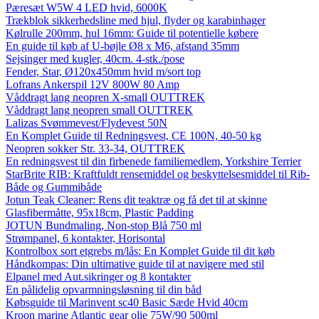
Pæresæt W5W 4 LED hvid, 6000K
Trækblok sikkerhedsline med hjul, flyder og karabinhager
Kølrulle 200mm, hul 16mm: Guide til potentielle købere
En guide til køb af U-bøjle Ø8 x M6, afstand 35mm
Sejsinger med kugler, 40cm. 4-stk./pose
Fender, Star, Ø120x450mm hvid m/sort top
Lofrans Ankerspil 12V 800W 80 Amp
Våddragt lang neopren X-small OUTTREK
Våddragt lang neopren small OUTTREK
Lalizas Svømmevest/Flydevest 50N
En Komplet Guide til Redningsvest, CE 100N, 40-50 kg
Neopren sokker Str. 33-34, OUTTREK
En redningsvest til din firbenede familiemedlem, Yorkshire Terrier
StarBrite RIB: Kraftfuldt rensemiddel og beskyttelsesmiddel til Rib-
Både og Gummibåde
Jotun Teak Cleaner: Rens dit teaktræ og få det til at skinne
Glasfibermåtte, 95x18cm, Plastic Padding
JOTUN Bundmaling, Non-stop Blå 750 ml
Strømpanel, 6 kontakter, Horisontal
Kontrolbox sort etgrebs m/lås: En Komplet Guide til dit køb
Håndkompas: Din ultimative guide til at navigere med stil
Elpanel med Aut.sikringer og 8 kontakter
En pålidelig opvarmningsløsning til din båd
Købsguide til Marinvent sc40 Basic Sæde Hvid 40cm
Kroon marine Atlantic gear olie 75W/90 500ml