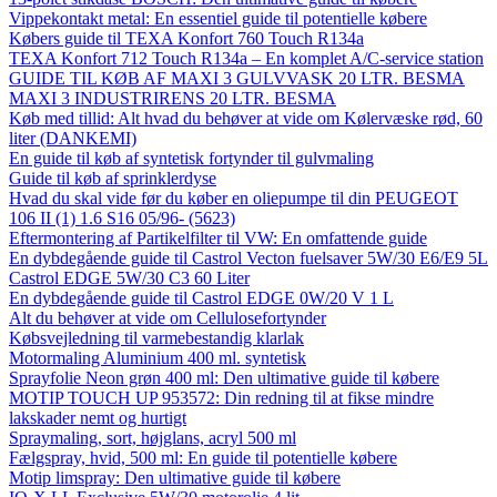
Vippekontakt metal: En essentiel guide til potentielle købere
Købers guide til TEXA Konfort 760 Touch R134a
TEXA Konfort 712 Touch R134a – En komplet A/C-service station
GUIDE TIL KØB AF MAXI 3 GULVVASK 20 LTR. BESMA
MAXI 3 INDUSTRIRENS 20 LTR. BESMA
Køb med tillid: Alt hvad du behøver at vide om Kølervæske rød, 60
liter (DANKEMI)
En guide til køb af syntetisk fortynder til gulvmaling
Guide til køb af sprinklerdyse
Hvad du skal vide før du køber en oliepumpe til din PEUGEOT
106 II (1) 1.6 S16 05/96- (5623)
Eftermontering af Partikelfilter til VW: En omfattende guide
En dybdegående guide til Castrol Vecton fuelsaver 5W/30 E6/E9 5L
Castrol EDGE 5W/30 C3 60 Liter
En dybdegående guide til Castrol EDGE 0W/20 V 1 L
Alt du behøver at vide om Cellulosefortynder
Købsvejledning til varmebestandig klarlak
Motormaling Aluminium 400 ml. syntetisk
Sprayfolie Neon grøn 400 ml: Den ultimative guide til købere
MOTIP TOUCH UP 953572: Din redning til at fikse mindre
lakskader nemt og hurtigt
Spraymaling, sort, højglans, acryl 500 ml
Fælgspray, hvid, 500 ml: En guide til potentielle købere
Motip limspray: Den ultimative guide til købere