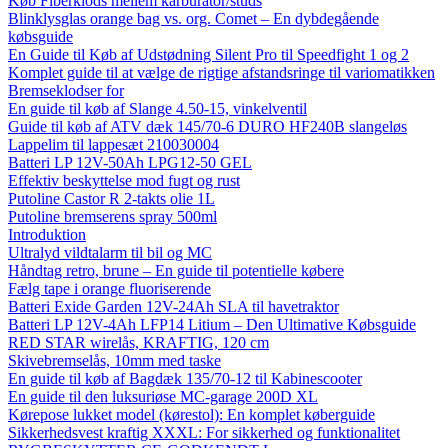
Køb Fiberklods mellem karburator/studs
Blinklysglas orange bag vs. org. Comet – En dybdegående
købsguide
En Guide til Køb af Udstødning Silent Pro til Speedfight 1 og 2
Komplet guide til at vælge de rigtige afstandsringe til variomatikken
Bremseklodser for
En guide til køb af Slange 4.50-15, vinkelventil
Guide til køb af ATV dæk 145/70-6 DURO HF240B slangeløs
Lappelim til lappesæt 210030004
Batteri LP 12V-50Ah LPG12-50 GEL
Effektiv beskyttelse mod fugt og rust
Putoline Castor R 2-takts olie 1L
Putoline bremserens spray 500ml
Introduktion
Ultralyd vildtalarm til bil og MC
Håndtag retro, brune – En guide til potentielle købere
Fælg tape i orange fluoriserende
Batteri Exide Garden 12V-24Ah SLA til havetraktor
Batteri LP 12V-4Ah LFP14 Litium – Den Ultimative Købsguide
RED STAR wirelås, KRAFTIG, 120 cm
Skivebremselås, 10mm med taske
En guide til køb af Bagdæk 135/70-12 til Kabinescooter
En guide til den luksuriøse MC-garage 200D XL
Kørepose lukket model (kørestol): En komplet køberguide
Sikkerhedsvest kraftig XXXL: For sikkerhed og funktionalitet