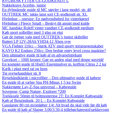
RYGBESKYTTER CE-GODKENDT L
Nakkekrave Acerbis, junior
En dybtgående guide til MC støvler i lang model, str. 40
OUTTREK MC jakke lang sort CE-godkendt str. XL
Hjelmhue – onesize: En nødvendighed for vinterkørsel
Hjelmhue i Fleece Small – Beskyt dit ansigt mod kulde
MC handske Roleff vinter vandtæt CE-godkendt medium
Køb sport solbriller med 3 glas og etui
Gør de rigtige valg med OUTTREK’s junior skibriller
Batteri LP 12V-28Ah YHD4-12 Åben syre
VGA Fighter 110cc – Stærk ATV med sporty terrænegenskaber
KAYO K2 Enduro 250cc: Den bedste entry level cross maskine?
Den ultimative guide til køb af en advarselstrekant
Gavekort – 1000 kroner: Gør en anden glad med denne gaveidé
En komplet guide til High5 Energipulver m. koffein Citrus 2,2 kg
Kælk i plast med rat og horn
Tig svejsehandsker str. 8
Rejsehåndklæde i microfiber – Den ultimative guide til købere
En guide til at vælge Spa PH-Minus 1,5 kg Swim
Nakkestøtte Lay-Z-Spa universal – Købeguide
Sovepose, Camp Nature, Explorer *200
Trækkugle 50mm til boltmontering 2T: En Komplet Købsguide
Køb af Benzindunk, 20 L – En Komplet Købsguide
Gasslange 80 cm m/omløber 1/4: Alt hvad du skal vide før dit køb
En guide til køb af Slange 3.00/3.50-4 trillebør/kørestol/sækkevogn