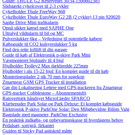
Guide: THULE G2 Reservedel 30/34 1500602385
Slidstærkt cykelcover til 2-3 cykler
Cykelholder Thule FreeWay 968
Cykelholder Thule EuroWay G2 2B (2 cykler) 13 pin 920020
Saphe Drive Mini trafikalarm
Opnå sikker kørsel med SAPHE One
Ultralyd vildtalarm til bil og MC
Pulverslukker 6kg – Vejledning til potentielle købere
Købsguide til CO2 kulsyreslukker 5 kg
Find den rette loftlift til din garage
Guide til køb af Elektronisk p-skive Park Mini
Vægmonteret hjulstativ til 4 hjul
Hjulholder Trolley2 Max dækbredde 225mm
Hjulholder i alu 15-22 hjul: En komplet guide til dit køb
Monteringsplader 2 stk 70 mm for sugekop
Zmartgear GSM GPS Tracker til installation
Gør din Lokalisering Lettere med GPS-trackeren fra Zmartgear
GPS-tracker Cobblestone – Abonnementsfri
Ratovertræk håndsyet Microf.læder SPARCO
Klæbepuder Park Solar og Park Deluxe: Et komplet købsguide
Elektronisk P-skive ParkOne Solar: Den Miljøbevidste Bilists Valg
Bagplade med magneter, ParkOne Exclusive
En praktisk indkøbs- og opbevaringskasse til hverdagens behov
Pedalsæt, sort/grå, firkantet
Guiden til Sticky Pad antiskrid måtte