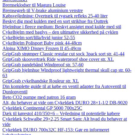
Bremseklodser til Magura Louise
Bremsegreb til V-brake aluminium venstre
Købsvejledning: Overtræk til rygsæk refleks 25-40 liter
Beskyt dig mod kulden med en sort strikhue fra Outtrek
Hjelmhue i fleece medium: Beskyt ansigtet mod kulde med stil
Cykelhjelm med baglys – den ultimative sikkerhed på cyklen
Cykelhjelm sort/lilla/hvid junior 52-55
Cykelhjelm Polisport Baby pink 44-48cm
Alpina XIMO Disney Frozen II 45-49cm
GripGrab strømper Classic regular cut sock 3pack sort str. 41-44
GripGrab skoovertræk Ride waterproof shoe cover str. XL
GripGrab pandebånd Windproof str. 57-60
GripGrab hjelmhue Windproof lightweight thermal skull cap str. 60-
63
GripGrab cykelhandske Rouleur str. XL
Din komplette guide til at købe en ventil adapter fra Autoventil til
Dunlopventil
Beto CO2 pumpe med patron 16 gram
Alt, du behøver at vide om Cykeldæk DURO 28×1-1/2 DB-9020
Cykeldæk Continental GP 5000 700x25C
Dæk til kørestol 410/350×6 – Vejledning til potentielle købere
Cykeldæk Schwalbe 29×2,25 Smart Sam: Alt hvad du behøver at
vide
Cykeldæk DURO 700x32C HF-153: Gør en informeret