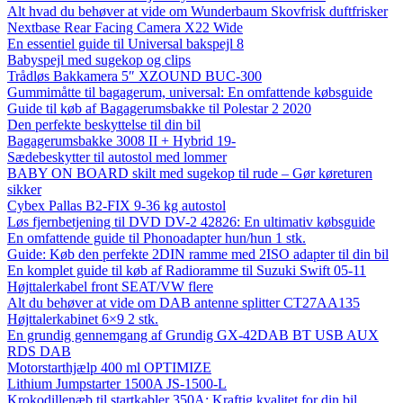
Alt hvad du behøver at vide om Wunderbaum Skovfrisk duftfrisker
Nextbase Rear Facing Camera X22 Wide
En essentiel guide til Universal bakspejl 8
Babyspejl med sugekop og clips
Trådløs Bakkamera 5″ XZOUND BUC-300
Gummimåtte til bagagerum, universal: En omfattende købsguide
Guide til køb af Bagagerumsbakke til Polestar 2 2020
Den perfekte beskyttelse til din bil
Bagagerumsbakke 3008 II + Hybrid 19-
Sædebeskytter til autostol med lommer
BABY ON BOARD skilt med sugekop til rude – Gør køreturen
sikker
Cybex Pallas B2-FIX 9-36 kg autostol
Løs fjernbetjening til DVD DV-2 42826: En ultimativ købsguide
En omfattende guide til Phonoadapter hun/hun 1 stk.
Guide: Køb den perfekte 2DIN ramme med 2ISO adapter til din bil
En komplet guide til køb af Radioramme til Suzuki Swift 05-11
Højttalerkabel front SEAT/VW flere
Alt du behøver at vide om DAB antenne splitter CT27AA135
Højttalerkabinet 6×9 2 stk.
En grundig gennemgang af Grundig GX-42DAB BT USB AUX
RDS DAB
Motorstarthjælp 400 ml OPTIMIZE
Lithium Jumpstarter 1500A JS-1500-L
Krokodillenæb til startkabler 350A: Kraftig kvalitet for din bil