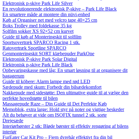
Elektronisk p-skive Park Life Silver
En revolutionerende elektronisk P-skive – Park Life Black
En smartere måde at montere din nüvi-enhed
Køb af Organiser net med velcro tape 40×25 cm
Boks Trolley med foldekasse 35 kg
Solfilm sokker XS 92×52 cm kurvet
Guide til køb af Monteringskit til solfilm
Sportsovertræk SPARCO Racing 1 stk.
Ratovertræk Sportline SPARCO
Genmonteringskit SORT klæbepuder ParkOne
Elektronisk P-skive Park Solar Digital
Elektronisk p-skive Park Life Black
Opbevaringskasse med låg: En smart løsning til at organisere dit
bagagerum
Guide til köbere: Alarm lampe med rød LED
Sædepude med skum: Forbedr din bilsædekomfort
Nakkepude med sidestøtte: Den ultimative guide til at vælge den
perfekte hovedstøtte til bilen
Massagepude Raze – Din Guide til Det Perfekte Køb
Memoblok, extra large: Hold styr på noter og vigtige beskeder
Alt du behøver at vide om ISOFIX tunnel 2 stk. sorte
Drejesæde
Interiørbørster 2 stk: Bløde børster til effektiv rengøring af bilens
interiør
FurEater Car Kit Pro – Fjern dyrehår effektivt fra din bil