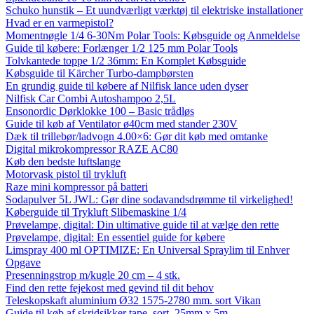
Schuko hunstik – Et uundværligt værktøj til elektriske installationer
Hvad er en varmepistol?
Momentnøgle 1/4 6-30Nm Polar Tools: Købsguide og Anmeldelse
Guide til købere: Forlænger 1/2 125 mm Polar Tools
Tolvkantede toppe 1/2 36mm: En Komplet Købsguide
Købsguide til Kärcher Turbo-dampbørsten
En grundig guide til købere af Nilfisk lance uden dyser
Nilfisk Car Combi Autoshampoo 2,5L
Ensonordic Dørklokke 100 – Basic trådløs
Guide til køb af Ventilator ø40cm med stander 230V
Dæk til trillebør/ladvogn 4.00×6: Gør dit køb med omtanke
Digital mikrokompressor RAZE AC80
Køb den bedste luftslange
Motorvask pistol til trykluft
Raze mini kompressor på batteri
Sodapulver 5L JWL: Gør dine sodavandsdrømme til virkelighed!
Køberguide til Trykluft Slibemaskine 1/4
Prøvelampe, digital: Din ultimative guide til at vælge den rette
Prøvelampe, digital: En essentiel guide for købere
Limspray 400 ml OPTIMIZE: En Universal Spraylim til Enhver
Opgave
Presenningstrop m/kugle 20 cm – 4 stk.
Find den rette fejekost med gevind til dit behov
Teleskopskaft aluminium Ø32 1575-2780 mm. sort Vikan
Guide til køb af skridsikker tape, sort, 25mm x 5m