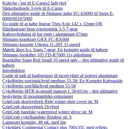
Kaleche / tag til E-Cargo2 ladcykel
Sikkerhedssele 3-vejs til E-Cargo
Den ultimative guide til Shimano lader EC-E6000 til Steps E-
6000/6010/5000
En guide til at købe Ingear Thru Axle 142 x 12mm QR
Håndtagssæt brun ergonomisk 3-5-7-gear
Købsvejledning til bar ends i aluminium 67mm
Shimano kranksæt GRX FC-RX600
Shimano kassette Ultegra 11-28T 11-speed
Møtrik åben h.s. Sram 7-gear: En komplet guide til købere
Shimano forskifter 105 FD-R7000 11s pålodning
Bagskifter Sram Red Small 10 speed sølv – den ultimative guide til
købere
Introduktion
Guide til køb af bagbremser til racercykler af poleret aluminium
Cykelhjelm sort/pink/hvid medium 55-58: En Komplet Købsguide
Cykelhjelm sort/lilla/hvid medium 55-58
Cykelhjelm MTB in-mould matsort L 58-61cm – den ultimative
beskyttelse til mountainbike-entusiaster
GripGrab skoovertræk Ride winter shoe cover str. M
GripGrab skoovertræk Dryfoot
GripGrab handske waterproof winter glove str. M
GripGrab cykelhandske Rouleur str. S
Lappesæt komplet, 48 stk. med lim
Cykeldæk Continental Contact plus 700x35C med refleks