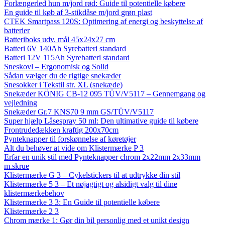
Forlængerled hun m/jord rød: Guide til potentielle købere
En guide til køb af 3-stikdåse m/jord grøn plast
CTEK Smartpass 120S: Optimering af energi og beskyttelse af
batterier
Batteriboks udv. mål 45x24x27 cm
Batteri 6V 140Ah Syrebatteri standard
Batteri 12V 115Ah Syrebatteri standard
Sneskovl – Ergonomisk og Solid
Sådan vælger du de rigtige snekæder
Snesokker i Tekstil str. XL (snekæde)
Snekæder KÖNIG CB-12 095 TÜV/V5117 – Gennemgang og
vejledning
Snekæder Gr.7 KNS70 9 mm GS/TÜV/V5117
Super hjælp Låsespray 50 ml: Den ultimative guide til købere
Frontrudedækken kraftig 200x70cm
Pynteknapper til forskønnelse af køretøjer
Alt du behøver at vide om Klistermærke P 3
Erfar en unik stil med Pynteknapper chrom 2x22mm 2x33mm
m.skrue
Klistermærke G 3 – Cykelstickers til at udtrykke din stil
Klistermærke 5 3 – Et nøjagtigt og alsidigt valg til dine
klistermærkebehov
Klistermærke 3 3: En Guide til potentielle købere
Klistermærke 2 3
Chrom mærke 1: Gør din bil personlig med et unikt design