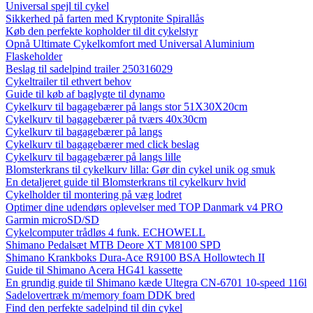
Universal spejl til cykel
Sikkerhed på farten med Kryptonite Spirallås
Køb den perfekte kopholder til dit cykelstyr
Opnå Ultimate Cykelkomfort med Universal Aluminium
Flaskeholder
Beslag til sadelpind trailer 250316029
Cykeltrailer til ethvert behov
Guide til køb af baglygte til dynamo
Cykelkurv til bagagebærer på langs stor 51X30X20cm
Cykelkurv til bagagebærer på tværs 40x30cm
Cykelkurv til bagagebærer på langs
Cykelkurv til bagagebærer med click beslag
Cykelkurv til bagagebærer på langs lille
Blomsterkrans til cykelkurv lilla: Gør din cykel unik og smuk
En detaljeret guide til Blomsterkrans til cykelkurv hvid
Cykelholder til montering på væg lodret
Optimer dine udendørs oplevelser med TOP Danmark v4 PRO
Garmin microSD/SD
Cykelcomputer trådløs 4 funk. ECHOWELL
Shimano Pedalsæt MTB Deore XT M8100 SPD
Shimano Krankboks Dura-Ace R9100 BSA Hollowtech II
Guide til Shimano Acera HG41 kassette
En grundig guide til Shimano kæde Ultegra CN-6701 10-speed 116l
Sadelovertræk m/memory foam DDK bred
Find den perfekte sadelpind til din cykel