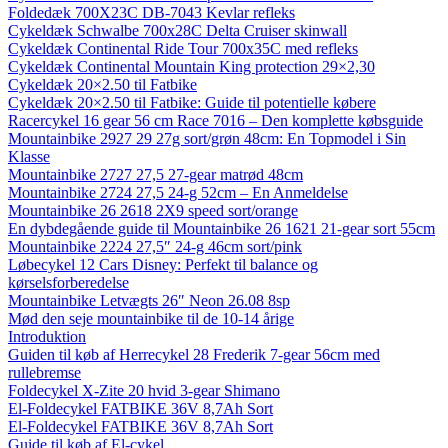
Foldedæk 700X23C DB-7043 Kevlar refleks
Cykeldæk Schwalbe 700x28C Delta Cruiser skinwall
Cykeldæk Continental Ride Tour 700x35C med refleks
Cykeldæk Continental Mountain King protection 29×2,30
Cykeldæk 20×2.50 til Fatbike
Cykeldæk 20×2.50 til Fatbike: Guide til potentielle købere
Racercykel 16 gear 56 cm Race 7016 – Den komplette købsguide
Mountainbike 2927 29 27g sort/grøn 48cm: En Topmodel i Sin
Klasse
Mountainbike 2727 27,5 27-gear matrød 48cm
Mountainbike 2724 27,5 24-g 52cm – En Anmeldelse
Mountainbike 26 2618 2X9 speed sort/orange
En dybdegående guide til Mountainbike 26 1621 21-gear sort 55cm
Mountainbike 2224 27,5″ 24-g 46cm sort/pink
Løbecykel 12 Cars Disney: Perfekt til balance og
kørselsforberedelse
Mountainbike Letvægts 26″ Neon 26.08 8sp
Mød den seje mountainbike til de 10-14 årige
Introduktion
Guiden til køb af Herrecykel 28 Frederik 7-gear 56cm med
rullebremse
Foldecykel X-Zite 20 hvid 3-gear Shimano
El-Foldecykel FATBIKE 36V 8,7Ah Sort
El-Foldecykel FATBIKE 36V 8,7Ah Sort
Guide til køb af El-cykel