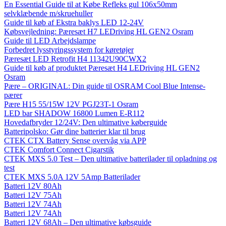
En Essential Guide til at Købe Refleks gul 106x50mm
selvklæbende m/skruehuller
Guide til køb af Ekstra baklys LED 12-24V
Købsvejledning: Pæresæt H7 LEDriving HL GEN2 Osram
Guide til LED Arbejdslampe
Forbedret lysstyringssystem for køretøjer
Pæresæt LED Retrofit H4 11342U90CWX2
Guide til køb af produktet Pæresæt H4 LEDriving HL GEN2
Osram
Pære – ORIGINAL: Din guide til OSRAM Cool Blue Intense-
pærer
Pære H15 55/15W 12V PGJ23T-1 Osram
LED bar SHADOW 16800 Lumen E-R112
Hovedafbryder 12/24V: Den ultimative køberguide
Batteripolsko: Gør dine batterier klar til brug
CTEK CTX Battery Sense overvåg via APP
CTEK Comfort Connect Cigarstik
CTEK MXS 5.0 Test – Den ultimative batterilader til opladning og
test
CTEK MXS 5.0A 12V 5Amp Batterilader
Batteri 12V 80Ah
Batteri 12V 75Ah
Batteri 12V 74Ah
Batteri 12V 74Ah
Batteri 12V 68Ah – Den ultimative købsguide