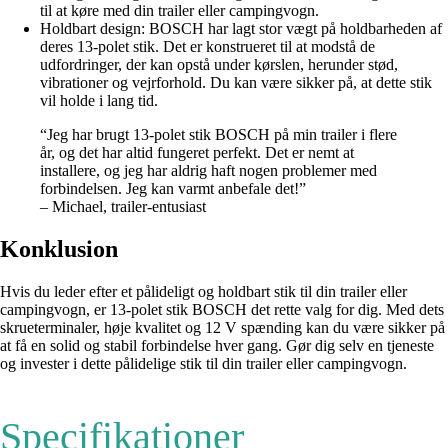
til at køre med din trailer eller campingvogn.
Holdbart design: BOSCH har lagt stor vægt på holdbarheden af
deres 13-polet stik. Det er konstrueret til at modstå de
udfordringer, der kan opstå under kørslen, herunder stød,
vibrationer og vejrforhold. Du kan være sikker på, at dette stik
vil holde i lang tid.
“Jeg har brugt 13-polet stik BOSCH på min trailer i flere
år, og det har altid fungeret perfekt. Det er nemt at
installere, og jeg har aldrig haft nogen problemer med
forbindelsen. Jeg kan varmt anbefale det!”
– Michael, trailer-entusiast
Konklusion
Hvis du leder efter et pålideligt og holdbart stik til din trailer eller
campingvogn, er 13-polet stik BOSCH det rette valg for dig. Med dets
skrueterminaler, høje kvalitet og 12 V spænding kan du være sikker på
at få en solid og stabil forbindelse hver gang. Gør dig selv en tjeneste
og invester i dette pålidelige stik til din trailer eller campingvogn.
Specifikationer