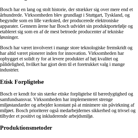
Bosch har en lang og stolt historie, der strækker sig over mere end et
århundrede. Virksomheden blev grundlagt i Stuttgart, Tyskland, og
begyndte som en lille værksted, der producerede elektroniske
apparater. Gennem årene har Bosch udvidet sin produktportefølje og
etableret sig som en af de mest betroede producenter af tekniske
løsninger.
Bosch har været involveret i mange store teknologiske fremskridt og
har altid været pionerer inden for innovation. Virksomheden har
opbygget et solidt ry for at levere produkter af høj kvalitet og
pålidelighed, hvilket har gjort dem til et foretrukket valg i mange
industrier.
Etisk Forpligtelse
Bosch er kendt for sin stærke etiske forpligtelse til bæredygtighed og
samfundsansvar. Virksomheden har implementeret strenge
miljøstandarder og arbejder konstant på at minimere sin påvirkning af
miljøet. Bosch prioriterer også medarbejdernes sikkerhed og trivsel og
tilbyder et positivt og inkluderende arbejdsmiljø.
Produktionsmetoder