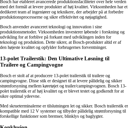
Bosch har etableret avancerede produktionsfaciliteter over hele verden
med det formål at levere produkter af høj kvalitet. Virksomheden har et
dedikeret team af ingeniører og teknikere, der arbejder på at forbedre
produktionsprocesserne og sikre effektivitet og nøjagtighed.
Bosch anvender avanceret teknologi og innovation i sine
produktionsmetoder. Virksomheden investerer løbende i forskning og
udvikling for at forblive på forkant med udviklingen inden for
teknologi og produktion. Dette sikrer, at Bosch-produkter altid er af
den højeste kvalitet og opfylder forbrugernes forventninger.
13-polet Trailerstik: Den Ultimative Løsning til
Trailere og Campingvogne
Bosch er stolt af at producere 13-polet trailerstik til trailere og
campingvogne. Disse stik er designet til at levere pålidelig og sikker
strømforsyning mellem køretøjet og trailer/campingvognen. Bosch 13-
polet trailerstik er af høj kvalitet og er blevet testet og godkendt for at
sikre optimal ydeevne.
Med skrueterminalerne er tilslutningen let og sikker. Bosch trailerstik er
kompatible med 12 V systemer og tilbyder pålidelig strømforsyning til
forskellige funktioner som bremser, blinklys og baglygter.
Konklusion