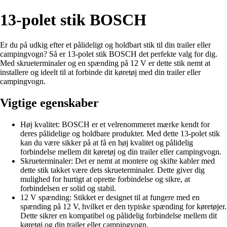
13-polet stik BOSCH
Er du på udkig efter et pålideligt og holdbart stik til din trailer eller
campingvogn? Så er 13-polet stik BOSCH det perfekte valg for dig.
Med skrueterminaler og en spænding på 12 V er dette stik nemt at
installere og ideelt til at forbinde dit køretøj med din trailer eller
campingvogn.
Vigtige egenskaber
Høj kvalitet: BOSCH er et velrenommeret mærke kendt for
deres pålidelige og holdbare produkter. Med dette 13-polet stik
kan du være sikker på at få en høj kvalitet og pålidelig
forbindelse mellem dit køretøj og din trailer eller campingvogn.
Skrueterminaler: Det er nemt at montere og skifte kabler med
dette stik takket være dets skrueterminaler. Dette giver dig
mulighed for hurtigt at oprette forbindelse og sikre, at
forbindelsen er solid og stabil.
12 V spænding: Stikket er designet til at fungere med en
spænding på 12 V, hvilket er den typiske spænding for køretøjer.
Dette sikrer en kompatibel og pålidelig forbindelse mellem dit
køretøj og din trailer eller campingvogn.