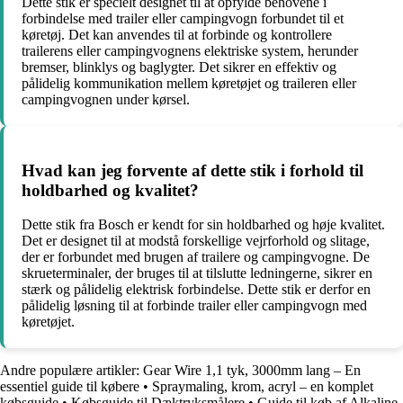
Dette stik er specielt designet til at opfylde behovene i
forbindelse med trailer eller campingvogn forbundet til et
køretøj. Det kan anvendes til at forbinde og kontrollere
trailerens eller campingvognens elektriske system, herunder
bremser, blinklys og baglygter. Det sikrer en effektiv og
pålidelig kommunikation mellem køretøjet og traileren eller
campingvognen under kørsel.
Hvad kan jeg forvente af dette stik i forhold til
holdbarhed og kvalitet?
Dette stik fra Bosch er kendt for sin holdbarhed og høje kvalitet.
Det er designet til at modstå forskellige vejrforhold og slitage,
der er forbundet med brugen af trailere og campingvogne. De
skrueterminaler, der bruges til at tilslutte ledningerne, sikrer en
stærk og pålidelig elektrisk forbindelse. Dette stik er derfor en
pålidelig løsning til at forbinde trailer eller campingvogn med
køretøjet.
Andre populære artikler:
Gear Wire 1,1 tyk, 3000mm lang – En
essentiel guide til købere
•
Spraymaling, krom, acryl – en komplet
købsguide
•
Købsguide til Dæktryksmålere
•
Guide til køb af Alkaline