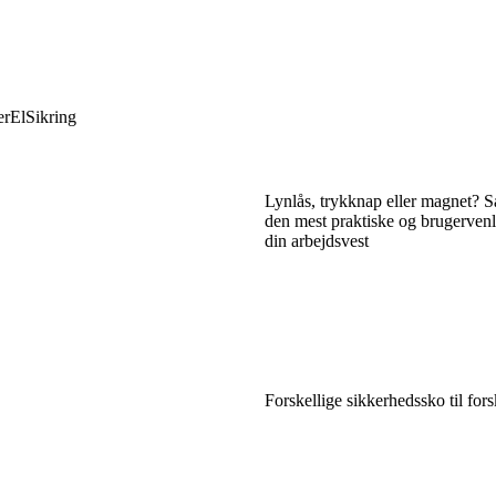
er
El
Sikring
Lynlås, trykknap eller magnet? 
den mest praktiske og brugervenli
din arbejdsvest
Forskellige sikkerhedssko til for