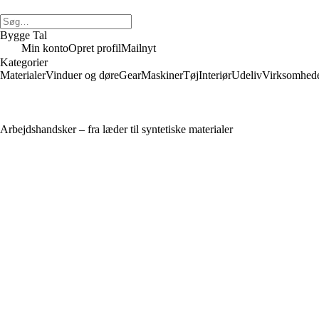
Bygge Tal
Min konto
Opret profil
Mailnyt
Kategorier
Materialer
Vinduer og døre
Gear
Maskiner
Tøj
Interiør
Udeliv
Virksomhed
Arbejdshandsker – fra læder til syntetiske materialer