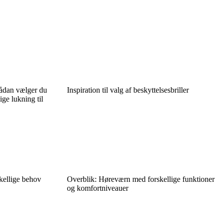
Sådan vælger du
Inspiration til valg af beskyttelsesbriller
ge lukning til
skellige behov
Overblik: Høreværn med forskellige funktioner
og komfortniveauer