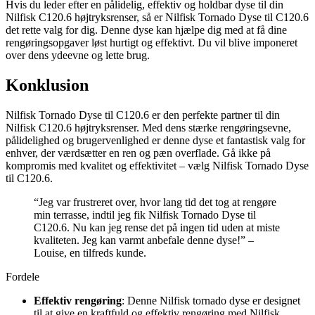
Hvis du leder efter en pålidelig, effektiv og holdbar dyse til din
Nilfisk C120.6 højtryksrenser, så er Nilfisk Tornado Dyse til C120.6
det rette valg for dig. Denne dyse kan hjælpe dig med at få dine
rengøringsopgaver løst hurtigt og effektivt. Du vil blive imponeret
over dens ydeevne og lette brug.
Konklusion
Nilfisk Tornado Dyse til C120.6 er den perfekte partner til din
Nilfisk C120.6 højtryksrenser. Med dens stærke rengøringsevne,
pålidelighed og brugervenlighed er denne dyse et fantastisk valg for
enhver, der værdsætter en ren og pæn overflade. Gå ikke på
kompromis med kvalitet og effektivitet – vælg Nilfisk Tornado Dyse
til C120.6.
“Jeg var frustreret over, hvor lang tid det tog at rengøre
min terrasse, indtil jeg fik Nilfisk Tornado Dyse til
C120.6. Nu kan jeg rense det på ingen tid uden at miste
kvaliteten. Jeg kan varmt anbefale denne dyse!” –
Louise, en tilfreds kunde.
Fordele
Effektiv rengøring
: Denne Nilfisk tornado dyse er designet
til at give en kraftfuld og effektiv rengøring med Nilfisk