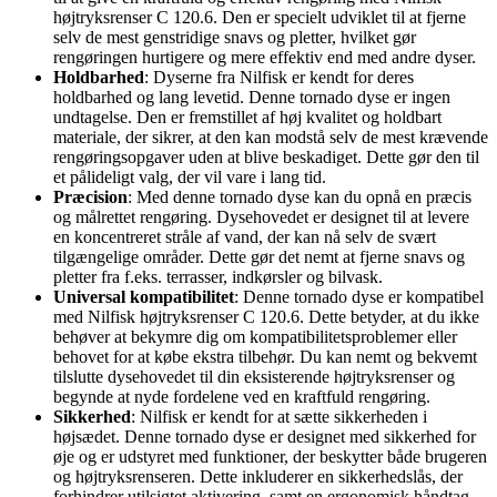
højtryksrenser C 120.6. Den er specielt udviklet til at fjerne
selv de mest genstridige snavs og pletter, hvilket gør
rengøringen hurtigere og mere effektiv end med andre dyser.
Holdbarhed
: Dyserne fra Nilfisk er kendt for deres
holdbarhed og lang levetid. Denne tornado dyse er ingen
undtagelse. Den er fremstillet af høj kvalitet og holdbart
materiale, der sikrer, at den kan modstå selv de mest krævende
rengøringsopgaver uden at blive beskadiget. Dette gør den til
et pålideligt valg, der vil vare i lang tid.
Præcision
: Med denne tornado dyse kan du opnå en præcis
og målrettet rengøring. Dysehovedet er designet til at levere
en koncentreret stråle af vand, der kan nå selv de svært
tilgængelige områder. Dette gør det nemt at fjerne snavs og
pletter fra f.eks. terrasser, indkørsler og bilvask.
Universal kompatibilitet
: Denne tornado dyse er kompatibel
med Nilfisk højtryksrenser C 120.6. Dette betyder, at du ikke
behøver at bekymre dig om kompatibilitetsproblemer eller
behovet for at købe ekstra tilbehør. Du kan nemt og bekvemt
tilslutte dysehovedet til din eksisterende højtryksrenser og
begynde at nyde fordelene ved en kraftfuld rengøring.
Sikkerhed
: Nilfisk er kendt for at sætte sikkerheden i
højsædet. Denne tornado dyse er designet med sikkerhed for
øje og er udstyret med funktioner, der beskytter både brugeren
og højtryksrenseren. Dette inkluderer en sikkerhedslås, der
forhindrer utilsigtet aktivering, samt en ergonomisk håndtag,