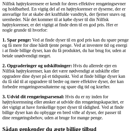
Nilfisk højtryksrensere er kendt for deres effektive rengøringsevner
og holdbarhed. En vigtig del af en højtryksrenser er dyserne, der er
ansvarlige for at skabe det kraftfulde vandtryk, der fjerner snavs og
urenheder. Når det kommer til at købe dyser til din Nilfisk
højtryksrenser, er det vigtigt at finde dem til en god pris. Her er
nogle grunde til hvorfor:
1. Spar penge:
Ved at finde dyser til en god pris kan du spare penge
og få mere for dine hårdt tjente penge. Ved at investere tid og energi
i at finde billige dyser, kan du få produktet, du har brug for, uden at
betale unødvendigt meget.
2. Opgraderinger og udskiftninger:
Hvis du allerede ejer en
Nilfisk højtryksrenser, kan det være nødvendigt at udskifte eller
opgradere dine dyser på et tidspunkt. Ved at finde billige dyser kan
du få råd til at opgradere til bedre og mere effektive dyser, der kan
forbedre rengøringsresultaterne og spare dig tid og kræfter.
3. Udvid dit rengøringsarsenal:
Hvis du er ny inden for
højtryksrensning eller ønsker at udvide din rengøringskapacitet, er
det vigtigt at have forskellige typer dyser til rådighed. Ved at finde
billige dyser kan du opbygge en bred vifte af dyser, der passer til
dine rengøringsbehov, uden at bruge for mange penge.
Sådan genkender du ægte billige tilbud