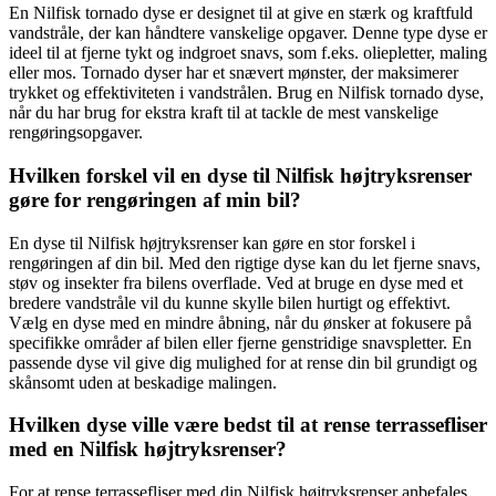
En Nilfisk tornado dyse er designet til at give en stærk og kraftfuld
vandstråle, der kan håndtere vanskelige opgaver. Denne type dyse er
ideel til at fjerne tykt og indgroet snavs, som f.eks. oliepletter, maling
eller mos. Tornado dyser har et snævert mønster, der maksimerer
trykket og effektiviteten i vandstrålen. Brug en Nilfisk tornado dyse,
når du har brug for ekstra kraft til at tackle de mest vanskelige
rengøringsopgaver.
Hvilken forskel vil en dyse til Nilfisk højtryksrenser
gøre for rengøringen af min bil?
En dyse til Nilfisk højtryksrenser kan gøre en stor forskel i
rengøringen af din bil. Med den rigtige dyse kan du let fjerne snavs,
støv og insekter fra bilens overflade. Ved at bruge en dyse med et
bredere vandstråle vil du kunne skylle bilen hurtigt og effektivt.
Vælg en dyse med en mindre åbning, når du ønsker at fokusere på
specifikke områder af bilen eller fjerne genstridige snavspletter. En
passende dyse vil give dig mulighed for at rense din bil grundigt og
skånsomt uden at beskadige malingen.
Hvilken dyse ville være bedst til at rense terrassefliser
med en Nilfisk højtryksrenser?
For at rense terrassefliser med din Nilfisk højtryksrenser anbefales