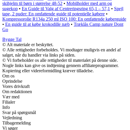
skihjelm til børn i størrelse 48-52
•
Mobilholder med arm og
sugekop
•
En Guide til Valg af Centreringsring 65,1 – 57,1
•
Spejl
tape, 2 puder: En omfattende guide til potentielle købere
•
Kompressorolie R134a 250 ml ISO 100: En omfattende køberguide
•
En guide til at købe krokodille næb
•
Træklås Camp nature Dont
Go
Bygge Tal
© Alt materiale er beskyttet.
© Alle rettigheder forbeholdes. Vi modtager muligvis en andel af
salget, når du handler via links på siden.
© Vi forbeholder os alle rettigheder til materialet på denne side.
Nogle links kan give os indtjening gennem affiliateprogrammer.
Kopiering eller videreformidling kræver tilladelse.
Om os
Oprindelse
Vores drivkraft
Om redaktionen
Vær med
Filialer
Info
Svar på spørgsmål
Vejledning
Tilbagemelding
Vi søger