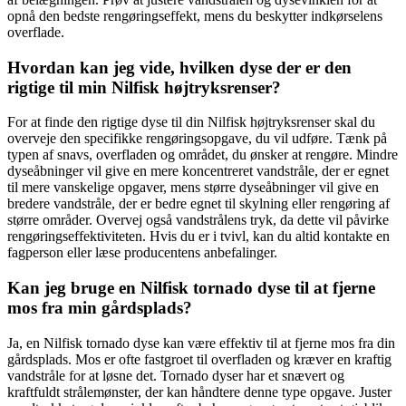
opnå den bedste rengøringseffekt, mens du beskytter indkørselens
overflade.
Hvordan kan jeg vide, hvilken dyse der er den
rigtige til min Nilfisk højtryksrenser?
For at finde den rigtige dyse til din Nilfisk højtryksrenser skal du
overveje den specifikke rengøringsopgave, du vil udføre. Tænk på
typen af snavs, overfladen og området, du ønsker at rengøre. Mindre
dyseåbninger vil give en mere koncentreret vandstråle, der er egnet
til mere vanskelige opgaver, mens større dyseåbninger vil give en
bredere vandstråle, der er bedre egnet til skylning eller rengøring af
større områder. Overvej også vandstrålens tryk, da dette vil påvirke
rengøringseffektiviteten. Hvis du er i tvivl, kan du altid kontakte en
fagperson eller læse producentens anbefalinger.
Kan jeg bruge en Nilfisk tornado dyse til at fjerne
mos fra min gårdsplads?
Ja, en Nilfisk tornado dyse kan være effektiv til at fjerne mos fra din
gårdsplads. Mos er ofte fastgroet til overfladen og kræver en kraftig
vandstråle for at løsne det. Tornado dyser har et snævert og
kraftfuldt strålemønster, der kan håndtere denne type opgave. Juster