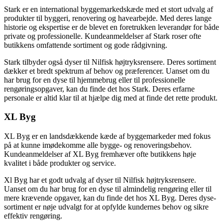
Stark er en international byggemarkedskæde med et stort udvalg af
produkter til byggeri, renovering og havearbejde. Med deres lange
historie og ekspertise er de blevet en foretrukken leverandør for både
private og professionelle. Kundeanmeldelser af Stark roser ofte
butikkens omfattende sortiment og gode rådgivning.
Stark tilbyder også dyser til Nilfisk højtryksrensere. Deres sortiment
dækker et bredt spektrum af behov og præferencer. Uanset om du
har brug for en dyse til hjemmebrug eller til professionelle
rengøringsopgaver, kan du finde det hos Stark. Deres erfarne
personale er altid klar til at hjælpe dig med at finde det rette produkt.
XL Byg
XL Byg er en landsdækkende kæde af byggemarkeder med fokus
på at kunne imødekomme alle bygge- og renoveringsbehov.
Kundeanmeldelser af XL Byg fremhæver ofte butikkens høje
kvalitet i både produkter og service.
Xl Byg har et godt udvalg af dyser til Nilfisk højtryksrensere.
Uanset om du har brug for en dyse til almindelig rengøring eller til
mere krævende opgaver, kan du finde det hos XL Byg. Deres dyse-
sortiment er nøje udvalgt for at opfylde kundernes behov og sikre
effektiv rengøring.