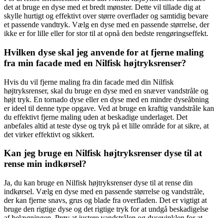
det at bruge en dyse med et bredt mønster. Dette vil tillade dig at
skylle hurtigt og effektivt over større overflader og samtidig bevare
et passende vandtryk. Vælg en dyse med en passende størrelse, der
ikke er for lille eller for stor til at opnå den bedste rengøringseffekt.
Hvilken dyse skal jeg anvende for at fjerne maling
fra min facade med en Nilfisk højtryksrenser?
Hvis du vil fjerne maling fra din facade med din Nilfisk
højtryksrenser, skal du bruge en dyse med en snæver vandstråle og
højt tryk. En tornado dyse eller en dyse med en mindre dyseåbning
er ideel til denne type opgave. Ved at bruge en kraftig vandstråle kan
du effektivt fjerne maling uden at beskadige underlaget. Det
anbefales altid at teste dyse og tryk på et lille område for at sikre, at
det virker effektivt og sikkert.
Kan jeg bruge en Nilfisk højtryksrenser dyse til at
rense min indkørsel?
Ja, du kan bruge en Nilfisk højtryksrenser dyse til at rense din
indkørsel. Vælg en dyse med en passende størrelse og vandstråle,
der kan fjerne snavs, grus og blade fra overfladen. Det er vigtigt at
bruge den rigtige dyse og det rigtige tryk for at undgå beskadigelse
af belægningen. Prøv at justere vandstrålen og dysevinklen for at