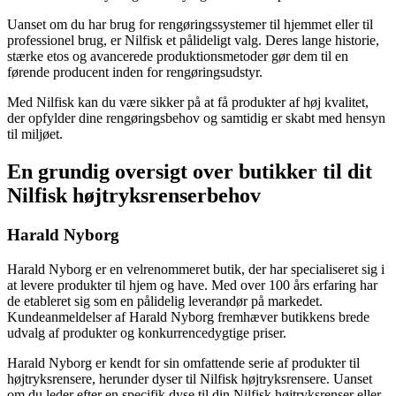
Uanset om du har brug for rengøringssystemer til hjemmet eller til
professionel brug, er Nilfisk et pålideligt valg. Deres lange historie,
stærke etos og avancerede produktionsmetoder gør dem til en
førende producent inden for rengøringsudstyr.
Med Nilfisk kan du være sikker på at få produkter af høj kvalitet,
der opfylder dine rengøringsbehov og samtidig er skabt med hensyn
til miljøet.
En grundig oversigt over butikker til dit
Nilfisk højtryksrenserbehov
Harald Nyborg
Harald Nyborg er en velrenommeret butik, der har specialiseret sig i
at levere produkter til hjem og have. Med over 100 års erfaring har
de etableret sig som en pålidelig leverandør på markedet.
Kundeanmeldelser af Harald Nyborg fremhæver butikkens brede
udvalg af produkter og konkurrencedygtige priser.
Harald Nyborg er kendt for sin omfattende serie af produkter til
højtryksrensere, herunder dyser til Nilfisk højtryksrensere. Uanset
om du leder efter en specifik dyse til din Nilfisk højtryksrenser eller