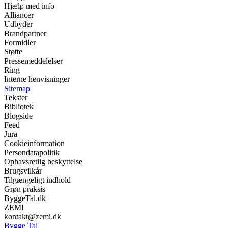
Hjælp med info
Alliancer
Udbyder
Brandpartner
Formidler
Støtte
Pressemeddelelser
Ring
Interne henvisninger
Sitemap
Tekster
Bibliotek
Blogside
Feed
Jura
Cookieinformation
Persondatapolitik
Ophavsretlig beskyttelse
Brugsvilkår
Tilgængeligt indhold
Grøn praksis
ByggeTal.dk
ZEMI
kontakt@zemi.dk
Bygge Tal