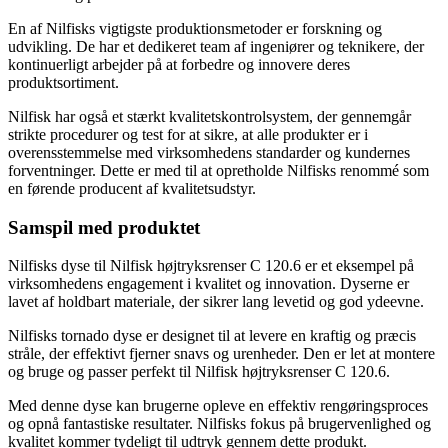
En af Nilfisks vigtigste produktionsmetoder er forskning og
udvikling. De har et dedikeret team af ingeniører og teknikere, der
kontinuerligt arbejder på at forbedre og innovere deres
produktsortiment.
Nilfisk har også et stærkt kvalitetskontrolsystem, der gennemgår
strikte procedurer og test for at sikre, at alle produkter er i
overensstemmelse med virksomhedens standarder og kundernes
forventninger. Dette er med til at opretholde Nilfisks renommé som
en førende producent af kvalitetsudstyr.
Samspil med produktet
Nilfisks dyse til Nilfisk højtryksrenser C 120.6 er et eksempel på
virksomhedens engagement i kvalitet og innovation. Dyserne er
lavet af holdbart materiale, der sikrer lang levetid og god ydeevne.
Nilfisks tornado dyse er designet til at levere en kraftig og præcis
stråle, der effektivt fjerner snavs og urenheder. Den er let at montere
og bruge og passer perfekt til Nilfisk højtryksrenser C 120.6.
Med denne dyse kan brugerne opleve en effektiv rengøringsproces
og opnå fantastiske resultater. Nilfisks fokus på brugervenlighed og
kvalitet kommer tydeligt til udtryk gennem dette produkt.