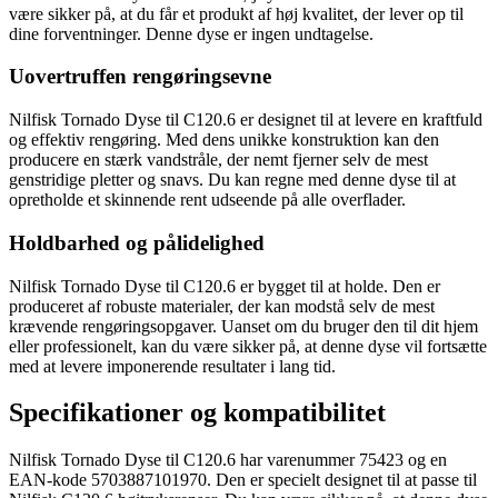
være sikker på, at du får et produkt af høj kvalitet, der lever op til
dine forventninger. Denne dyse er ingen undtagelse.
Uovertruffen rengøringsevne
Nilfisk Tornado Dyse til C120.6 er designet til at levere en kraftfuld
og effektiv rengøring. Med dens unikke konstruktion kan den
producere en stærk vandstråle, der nemt fjerner selv de mest
genstridige pletter og snavs. Du kan regne med denne dyse til at
opretholde et skinnende rent udseende på alle overflader.
Holdbarhed og pålidelighed
Nilfisk Tornado Dyse til C120.6 er bygget til at holde. Den er
produceret af robuste materialer, der kan modstå selv de mest
krævende rengøringsopgaver. Uanset om du bruger den til dit hjem
eller professionelt, kan du være sikker på, at denne dyse vil fortsætte
med at levere imponerende resultater i lang tid.
Specifikationer og kompatibilitet
Nilfisk Tornado Dyse til C120.6 har varenummer 75423 og en
EAN-kode 5703887101970. Den er specielt designet til at passe til