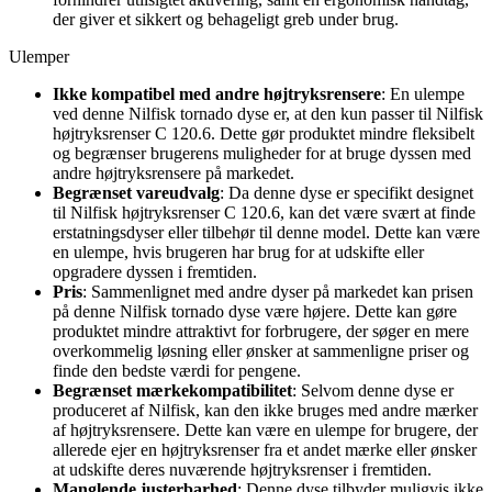
der giver et sikkert og behageligt greb under brug.
Ulemper
Ikke kompatibel med andre højtryksrensere
: En ulempe
ved denne Nilfisk tornado dyse er, at den kun passer til Nilfisk
højtryksrenser C 120.6. Dette gør produktet mindre fleksibelt
og begrænser brugerens muligheder for at bruge dyssen med
andre højtryksrensere på markedet.
Begrænset vareudvalg
: Da denne dyse er specifikt designet
til Nilfisk højtryksrenser C 120.6, kan det være svært at finde
erstatningsdyser eller tilbehør til denne model. Dette kan være
en ulempe, hvis brugeren har brug for at udskifte eller
opgradere dyssen i fremtiden.
Pris
: Sammenlignet med andre dyser på markedet kan prisen
på denne Nilfisk tornado dyse være højere. Dette kan gøre
produktet mindre attraktivt for forbrugere, der søger en mere
overkommelig løsning eller ønsker at sammenligne priser og
finde den bedste værdi for pengene.
Begrænset mærkekompatibilitet
: Selvom denne dyse er
produceret af Nilfisk, kan den ikke bruges med andre mærker
af højtryksrensere. Dette kan være en ulempe for brugere, der
allerede ejer en højtryksrenser fra et andet mærke eller ønsker
at udskifte deres nuværende højtryksrenser i fremtiden.
Manglende justerbarhed
: Denne dyse tilbyder muligvis ikke