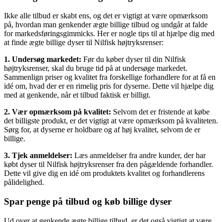
Ikke alle tilbud er skabt ens, og det er vigtigt at være opmærksom
på, hvordan man genkender ægte billige tilbud og undgår at falde
for markedsføringsgimmicks. Her er nogle tips til at hjælpe dig med
at finde ægte billige dyser til Nilfisk højtryksrenser:
1. Undersøg markedet:
Før du køber dyser til din Nilfisk
højtryksrenser, skal du bruge tid på at undersøge markedet.
Sammenlign priser og kvalitet fra forskellige forhandlere for at få en
idé om, hvad der er en rimelig pris for dyserne. Dette vil hjælpe dig
med at genkende, når et tilbud faktisk er billigt.
2. Vær opmærksom på kvalitet:
Selvom det er fristende at købe
det billigste produkt, er det vigtigt at være opmærksom på kvaliteten.
Sørg for, at dyserne er holdbare og af høj kvalitet, selvom de er
billige.
3. Tjek anmeldelser:
Læs anmeldelser fra andre kunder, der har
købt dyser til Nilfisk højtryksrenser fra den pågældende forhandler.
Dette vil give dig en idé om produktets kvalitet og forhandlerens
pålidelighed.
Spar penge på tilbud og køb billige dyser
Ud over at genkende ægte billige tilbud, er det også vigtigt at være