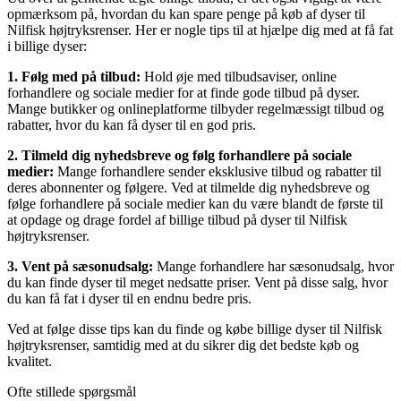
opmærksom på, hvordan du kan spare penge på køb af dyser til
Nilfisk højtryksrenser. Her er nogle tips til at hjælpe dig med at få fat
i billige dyser:
1. Følg med på tilbud:
Hold øje med tilbudsaviser, online
forhandlere og sociale medier for at finde gode tilbud på dyser.
Mange butikker og onlineplatforme tilbyder regelmæssigt tilbud og
rabatter, hvor du kan få dyser til en god pris.
2. Tilmeld dig nyhedsbreve og følg forhandlere på sociale
medier:
Mange forhandlere sender eksklusive tilbud og rabatter til
deres abonnenter og følgere. Ved at tilmelde dig nyhedsbreve og
følge forhandlere på sociale medier kan du være blandt de første til
at opdage og drage fordel af billige tilbud på dyser til Nilfisk
højtryksrenser.
3. Vent på sæsonudsalg:
Mange forhandlere har sæsonudsalg, hvor
du kan finde dyser til meget nedsatte priser. Vent på disse salg, hvor
du kan få fat i dyser til en endnu bedre pris.
Ved at følge disse tips kan du finde og købe billige dyser til Nilfisk
højtryksrenser, samtidig med at du sikrer dig det bedste køb og
kvalitet.
Ofte stillede spørgsmål