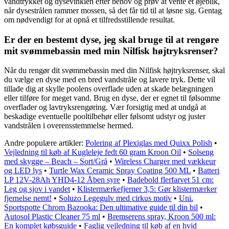
vandtrykket og dysevinklen efter behov og prøv at vente et øjeblik,
når dysestrålen rammer mossen, så det får tid til at løsne sig. Gentag
om nødvendigt for at opnå et tilfredsstillende resultat.
Er der en bestemt dyse, jeg skal bruge til at rengøre
mit svømmebassin med min Nilfisk højtryksrenser?
Når du rengør dit svømmebassin med din Nilfisk højtryksrenser, skal
du vælge en dyse med en bred vandstråle og lavere tryk. Dette vil
tillade dig at skylle poolens overflade uden at skade belægningen
eller tilføre for meget vand. Brug en dyse, der er egnet til følsomme
overflader og lavtryksrengøring. Vær forsigtig med at undgå at
beskadige eventuelle pooltilbehør eller følsomt udstyr og juster
vandstrålen i overensstemmelse hermed.
Andre populære artikler:
Polering af Plexiglas med Quixx Polish
•
Vejledning til køb af Kugleleje fedt 60 gram Kroon Oil
•
Solseng
med skygge – Beach – Sort/Grå
•
Wireless Charger med vækkeur
og LED lys
•
Turtle Wax Ceramic Spray Coating 500 ML
•
Batteri
LP 12V-28Ah YHD4-12 Åben syre
•
Badebold flerfarvet 51 cm:
Leg og sjov i vandet
•
Klistermærkefjerner 3,5: Gør klistermærker
fjernelse nemt!
•
Soluzo Legegulv med cirkus motiv
•
Uni.
Sportspotte Chrom Bazooka: Den ultimative guide til din bil
•
Autosol Plastic Cleaner 75 ml
•
Bremserens spray, Kroon 500 ml:
En komplet købsguide
•
Faglig vejledning til køb af en hvid