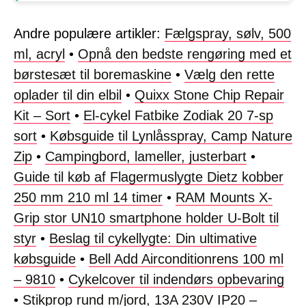
Andre populære artikler:
Fælgspray, sølv, 500
ml, acryl
•
Opnå den bedste rengøring med et
børstesæt til boremaskine
•
Vælg den rette
oplader til din elbil
•
Quixx Stone Chip Repair
Kit – Sort
•
El-cykel Fatbike Zodiak 20 7-sp
sort
•
Købsguide til Lynlåsspray, Camp Nature
Zip
•
Campingbord, lameller, justerbart
•
Guide til køb af Flagermuslygte Dietz kobber
250 mm 210 ml 14 timer
•
RAM Mounts X-
Grip stor UN10 smartphone holder U-Bolt til
styr
•
Beslag til cykellygte: Din ultimative
købsguide
•
Bell Add Airconditionrens 100 ml
– 9810
•
Cykelcover til indendørs opbevaring
•
Stikprop rund m/jord, 13A 230V IP20 –