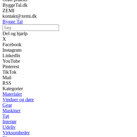
ByggeTal.dk
ZEMI
kontakt@zemi.dk
Bygge Tal
Del og hjælp
X
Facebook
Instagram
LinkedIn
YouTube
Pinterest
TikTok
Mail
RSS
Kategorier
Materialer
Vinduer og døre
Gear
Maskiner
Tøj
Interiør
Udeliv
Virksomheder