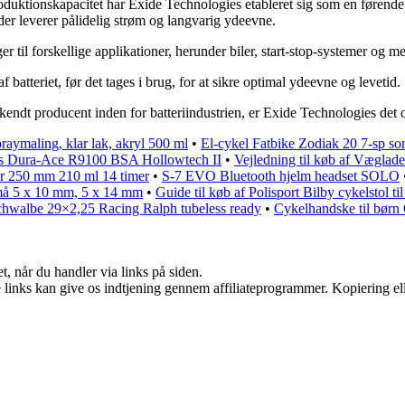
roduktionskapacitet har Exide Technologies etableret sig som en førende 
, der leverer pålidelig strøm og langvarig ydeevne.
r til forskellige applikationer, herunder biler, start-stop-systemer og m
 batteriet, før det tages i brug, for at sikre optimal ydeevne og levetid.
erkendt producent inden for batteriindustrien, er Exide Technologies det 
raymaling, klar lak, akryl 500 ml
•
El-cykel Fatbike Zodiak 20 7-sp sor
s Dura-Ace R9100 BSA Hollowtech II
•
Vejledning til køb af Vægla
er 250 mm 210 ml 14 timer
•
S-7 EVO Bluetooth hjelm headset SOLO
må 5 x 10 mm, 5 x 14 mm
•
Guide til køb af Polisport Bilby cykelstol t
hwalbe 29×2,25 Racing Ralph tubeless ready
•
Cykelhandske til børn
t, når du handler via links på siden.
le links kan give os indtjening gennem affiliateprogrammer. Kopiering ell