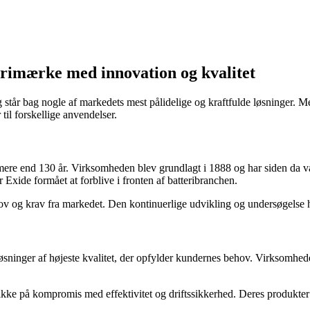
erimærke med innovation og kvalitet
 og står bag nogle af markedets mest pålidelige og kraftfulde løsninger.
til forskellige anvendelser.
 mere end 130 år. Virksomheden blev grundlagt i 1888 og har siden da væ
har Exide formået at forblive i fronten af batteribranchen.
hov og krav fra markedet. Den kontinuerlige udvikling og undersøgelse h
øsninger af højeste kvalitet, der opfylder kundernes behov. Virksomhede
ikke på kompromis med effektivitet og driftssikkerhed. Deres produkter e