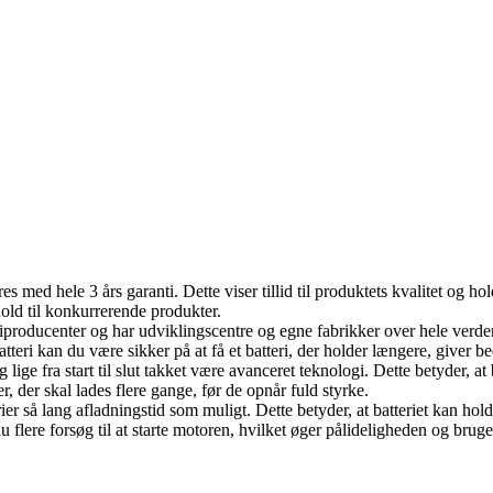
eres med hele 3 års garanti. Dette viser tillid til produktets kvalitet og
orhold til konkurrerende produkter.
riproducenter og har udviklingscentre og egne fabrikker over hele verden
tteri kan du være sikker på at få et batteri, der holder længere, giver b
ige fra start til slut takket være avanceret teknologi. Dette betyder, at
er, der skal lades flere gange, før de opnår fuld styrke.
ier så lang afladningstid som muligt. Dette betyder, at batteriet kan holde
 flere forsøg til at starte motoren, hvilket øger pålideligheden og brug