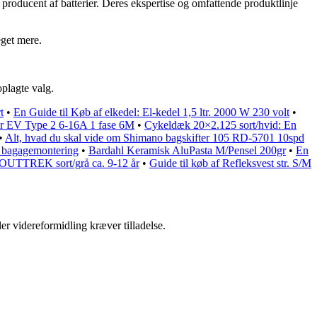
producent af batterier. Deres ekspertise og omfattende produktlinje
eget mere.
oplagte valg.
t
•
En Guide til Køb af elkedel: El-kedel 1,5 ltr. 2000 W 230 volt
•
der EV Type 2 6-16A 1 fase 6M
•
Cykeldæk 20×2.125 sort/hvid: En
•
Alt, hvad du skal vide om Shimano bagskifter 105 RD-5701 10spd
il bagagemontering
•
Bardahl Keramisk AluPasta M/Pensel 200gr
•
En
 OUTTREK sort/grå ca. 9-12 år
•
Guide til køb af Refleksvest str. S/M
er videreformidling kræver tilladelse.