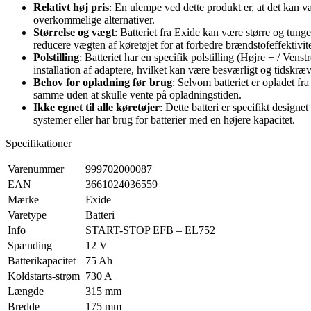
Relativt høj pris
: En ulempe ved dette produkt er, at det kan v
overkommelige alternativer.
Størrelse og vægt
: Batteriet fra Exide kan være større og tung
reducere vægten af ​​køretøjet for at forbedre brændstofeffektivit
Polstilling
: Batteriet har en specifik polstilling (Højre + / Vens
installation af adaptere, hvilket kan være besværligt og tidskræ
Behov for opladning før brug
: Selvom batteriet er opladet fr
samme uden at skulle vente på opladningstiden.
Ikke egnet til alle køretøjer
: Dette batteri er specifikt desi
systemer eller har brug for batterier med en højere kapacitet.
Specifikationer
Varenummer
999702000087
EAN
3661024036559
Mærke
Exide
Varetype
Batteri
Info
START-STOP EFB – EL752
Spænding
12 V
Batterikapacitet
75 Ah
Koldstarts-strøm
730 A
Længde
315 mm
Bredde
175 mm