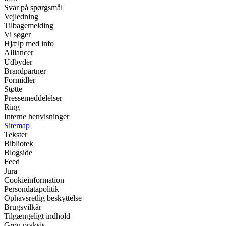
Svar på spørgsmål
Vejledning
Tilbagemelding
Vi søger
Hjælp med info
Alliancer
Udbyder
Brandpartner
Formidler
Støtte
Pressemeddelelser
Ring
Interne henvisninger
Sitemap
Tekster
Bibliotek
Blogside
Feed
Jura
Cookieinformation
Persondatapolitik
Ophavsretlig beskyttelse
Brugsvilkår
Tilgængeligt indhold
Grøn praksis