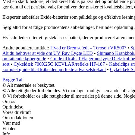
Med en stærk historie, et dedikeret fokus på kvalitet og omfattende p
gør dem til det perfekte valg for enhver, der ønsker et kvalitetsbatteri
Eksperter anbefaler Exide-batterier som pålidelige og effektive løsninge
Sørg altid for at følge producentens anbefalinger, herunder opladning af
Hvis du leder efter et førsteklasses batteri, der er produceret af en an
Andre populære artikler:
Hvad er Bremsefedt – Teroson VR500?
•
Sp
Alt du behøver at vide om UV Rav-Lygte LED
•
Shimano Krankbok
omfattende køberguide
•
Guide til køb af Flagermuslygte Dietz kobb
sort
•
Cykeldæk 700X25C KEVLAR/refleks HF-187
•
Kabelclips s
komplet guide til at købe den perfekte advarselstrekant
•
Cykeldæk Sc
Bygge Tal
© Alt materiale er beskyttet.
© Alle rettigheder forbeholdes. Vi modtager muligvis en andel af salge
© Vi forbeholder os alle rettigheder til materialet på denne side. Nog
Om os
Oprindelse
Vores drivkraft
Om redaktionen
Vær med
Filialer
Info