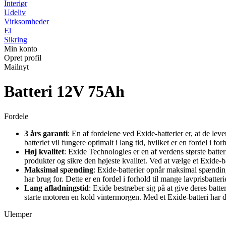
Interiør
Udeliv
Virksomheder
El
Sikring
Min konto
Opret profil
Mailnyt
Batteri 12V 75Ah
Fordele
3 års garanti
: En af fordelene ved Exide-batterier er, at de lev
batteriet vil fungere optimalt i lang tid, hvilket er en fordel i f
Høj kvalitet
: Exide Technologies er en af verdens største batte
produkter og sikre den højeste kvalitet. Ved at vælge et Exide-ba
Maksimal spænding
: Exide-batterier opnår maksimal spænding l
har brug for. Dette er en fordel i forhold til mange lavprisbatteri
Lang afladningstid
: Exide bestræber sig på at give deres batter
starte motoren en kold vintermorgen. Med et Exide-batteri har du
Ulemper