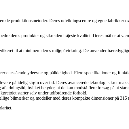
ncerede produktionsmetoder. Deres udviklingscentre og egne fabrikker o
bedre deres produkter og sikre den højeste kvalitet. Deres mål er at vær
ikeret til at minimere deres miljøpåvirkning. De anvender bæredygtige 
krer enestående ydeevne og pålidelighed. Flere specifikationer og funktion
 levere pålidelig strøm over tid. Deres avancerede teknologi sikrer maksim
afladningstid, hvilket betyder, at de kan modstå flere forsøg på at start
t køretøjet starter selv under udfordrende forhold.
forskellige bilmærker og modeller med deres kompakte dimensioner på 
laritet.