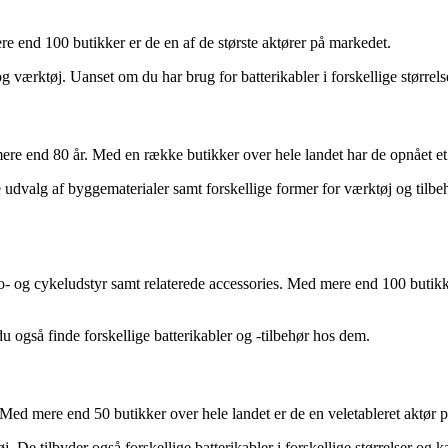
d 100 butikker er de en af de største aktører på markedet.
 værktøj. Uanset om du har brug for batterikabler i forskellige størrels
 mere end 80 år. Med en række butikker over hele landet har de opnået 
udvalg af byggematerialer samt forskellige former for værktøj og tilbehø
o- og cykeludstyr samt relaterede accessories. Med mere end 100 butikke
 også finde forskellige batterikabler og -tilbehør hos dem.
ed mere end 50 butikker over hele landet er de en veletableret aktør 
De tilbyder også forskellige batterikabler i forskellige størrelser og ka