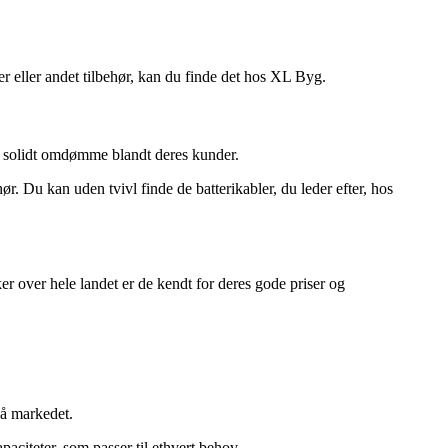
er eller andet tilbehør, kan du finde det hos XL Byg.
et solidt omdømme blandt deres kunder.
r. Du kan uden tvivl finde de batterikabler, du leder efter, hos
r over hele landet er de kendt for deres gode priser og
på markedet.
paciteter, som passer til ethvert behov.