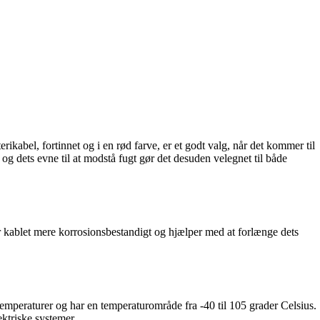
rikabel, fortinnet og i en rød farve, er et godt valg, når det kommer til
g dets evne til at modstå fugt gør det desuden velegnet til både
r kablet mere korrosionsbestandigt og hjælper med at forlænge dets
 temperaturer og har en temperaturområde fra -40 til 105 grader Celsius.
ektriske systemer.