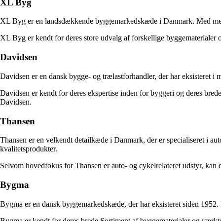
XL Byg
XL Byg er en landsdækkende byggemarkedskæde i Danmark. Med mere en
XL Byg er kendt for deres store udvalg af forskellige byggematerialer og
Davidsen
Davidsen er en dansk bygge- og trælastforhandler, der har eksisteret i
Davidsen er kendt for deres ekspertise inden for byggeri og deres brede 
Davidsen.
Thansen
Thansen er en velkendt detailkæde i Danmark, der er specialiseret i aut
kvalitetsprodukter.
Selvom hovedfokus for Thansen er auto- og cykelrelateret udstyr, kan du
Bygma
Bygma er en dansk byggemarkedskæde, der har eksisteret siden 1952. M
Bygma er kendt for deres brede Sortiment af byggematerialer og værktøj. 