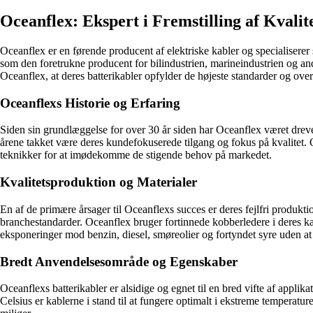
Oceanflex: Ekspert i Fremstilling af Kvalit
Oceanflex er en førende producent af elektriske kabler og specialiserer s
som den foretrukne producent for bilindustrien, marineindustrien og an
Oceanflex, at deres batterikabler opfylder de højeste standarder og ove
Oceanflexs Historie og Erfaring
Siden sin grundlæggelse for over 30 år siden har Oceanflex været drevet
årene takket være deres kundefokuserede tilgang og fokus på kvalitet. O
teknikker for at imødekomme de stigende behov på markedet.
Kvalitetsproduktion og Materialer
En af de primære årsager til Oceanflexs succes er deres fejlfri produkti
branchestandarder. Oceanflex bruger fortinnede kobberledere i deres kab
eksponeringer mod benzin, diesel, smøreolier og fortyndet syre uden at
Bredt Anvendelsesområde og Egenskaber
Oceanflexs batterikabler er alsidige og egnet til en bred vifte af app
Celsius er kablerne i stand til at fungere optimalt i ekstreme temperat