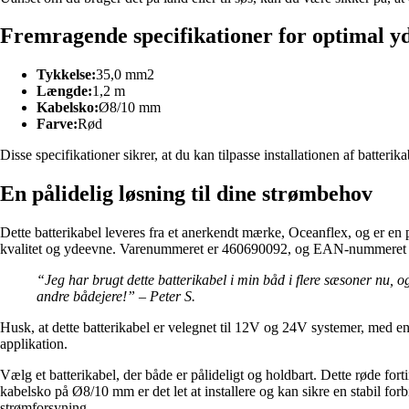
Fremragende specifikationer for optimal y
Tykkelse:
35,0 mm2
Længde:
1,2 m
Kabelsko:
Ø8/10 mm
Farve:
Rød
Disse specifikationer sikrer, at du kan tilpasse installationen af batteri
En pålidelig løsning til dine strømbehov
Dette batterikabel leveres fra et anerkendt mærke, Oceanflex, og er en
kvalitet og ydeevne. Varenummeret er 460690092, og EAN-nummeret
“Jeg har brugt dette batterikabel i min båd i flere sæsoner nu, o
andre bådejere!” – Peter S.
Husk, at dette batterikabel er velegnet til 12V og 24V systemer, med en
applikation.
Vælg et batterikabel, der både er pålideligt og holdbart. Dette røde fo
kabelsko på Ø8/10 mm er det let at installere og kan sikre en stabil forbi
strømforsyning.