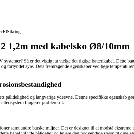
er
El
Sikring
mm2 1,2m med kabelsko Ø8/10mm
systemer? Så er det vigtigt at vælge det rigtige batterikabel. Dette batte
 og fortyndet syre. Dets fremragende egenskaber ved høje temperaturer o
rrosionsbestandighed
l dets pålidelighed og langvarige ydeevne. Denne specifikke egenskab gø
t batterisystem fungerer problemfrit.
tioner samt andre barske miljøer. Det er designet til at modstå ekstreme
dette kabel vil yde pålideligt og levere den nødvendige strøm til dine el