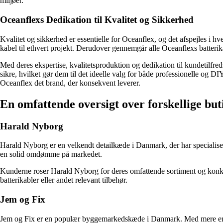
miljøer.
Oceanflexs Dedikation til Kvalitet og Sikkerhed
Kvalitet og sikkerhed er essentielle for Oceanflex, og det afspejles i hv
kabel til ethvert projekt. Derudover gennemgår alle Oceanflexs batterika
Med deres ekspertise, kvalitetsproduktion og dedikation til kundetilfre
sikre, hvilket gør dem til det ideelle valg for både professionelle og DI
Oceanflex det brand, der konsekvent leverer.
En omfattende oversigt over forskellige but
Harald Nyborg
Harald Nyborg er en velkendt detailkæde i Danmark, der har specialisere
en solid omdømme på markedet.
Kunderne roser Harald Nyborg for deres omfattende sortiment og konkurren
batterikabler eller andet relevant tilbehør.
Jem og Fix
Jem og Fix er en populær byggemarkedskæde i Danmark. Med mere end 10