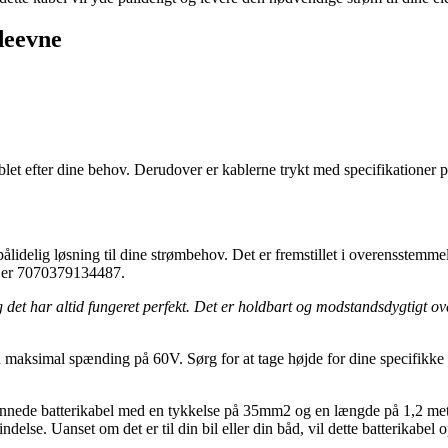
deevne
kablet efter dine behov. Derudover er kablerne trykt med specifikationer p
 pålidelig løsning til dine strømbehov. Det er fremstillet i overensste
 er 7070379134487.
g det har altid fungeret perfekt. Det er holdbart og modstandsdygtigt ov
 maksimal spænding på 60V. Sørg for at tage højde for dine specifikke k
rtinnede batterikabel med en tykkelse på 35mm2 og en længde på 1,2 mete
ndelse. Uanset om det er til din bil eller din båd, vil dette batterikabel