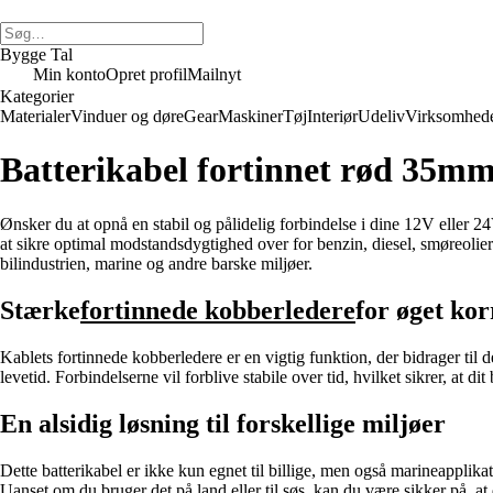
Bygge Tal
Min konto
Opret profil
Mailnyt
Kategorier
Materialer
Vinduer og døre
Gear
Maskiner
Tøj
Interiør
Udeliv
Virksomhed
Batterikabel fortinnet rød 35
Ønsker du at opnå en stabil og pålidelig forbindelse i dine 12V eller 24V 
at sikre optimal modstandsdygtighed over for benzin, diesel, smøreolier
bilindustrien, marine og andre barske miljøer.
Stærke
fortinnede kobberledere
for øget ko
Kablets fortinnede kobberledere er en vigtig funktion, der bidrager ti
levetid. Forbindelserne vil forblive stabile over tid, hvilket sikrer, at di
En alsidig løsning til forskellige miljøer
Dette batterikabel er ikke kun egnet til billige, men også marineapplika
Uanset om du bruger det på land eller til søs, kan du være sikker på, at 