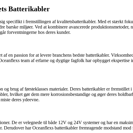
ets Batterikabler
ig specifikt i fremstillingen af kvalitetsbatterikabler. Med et stærkt fo
dre barske miljøer. Ved at kombinere avancerede produktionsmetoder, nøj
rgår forventningerne hos deres kunder.
 af en passion for at levere branchens bedste batterikabler. Virksomhed
ceanflexs team af erfarne og dygtige fagfolk har opbygget ekspertise in
on og brug af førsteklasses materialer. Deres batterikabler er fremstille
ler, hvilket gør dem mere korrosionsbestandige og øger deres holdbarhed
 miste deres ydeevne.
likationer. De er velegnede til både 12V og 24V systemer og har en mak
urer. Derudover har Oceanflexs batterikabler fremragende modstand mod f