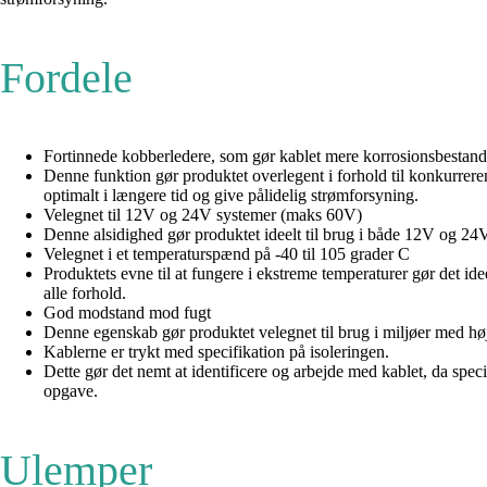
Fordele
Fortinnede kobberledere, som gør kablet mere korrosionsbestand
Denne funktion gør produktet overlegent i forhold til konkurreren
optimalt i længere tid og give pålidelig strømforsyning.
Velegnet til 12V og 24V systemer (maks 60V)
Denne alsidighed gør produktet ideelt til brug i både 12V og 24V 
Velegnet i et temperaturspænd på -40 til 105 grader C
Produktets evne til at fungere i ekstreme temperaturer gør det id
alle forhold.
God modstand mod fugt
Denne egenskab gør produktet velegnet til brug i miljøer med høj l
Kablerne er trykt med specifikation på isoleringen.
Dette gør det nemt at identificere og arbejde med kablet, da specif
opgave.
Ulemper