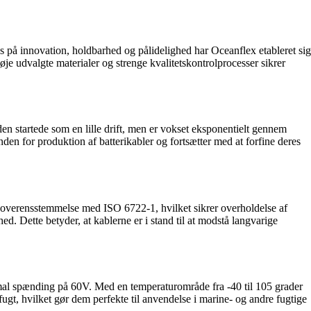
kus på innovation, holdbarhed og pålidelighed har Oceanflex etableret sig
e udvalgte materialer og strenge kvalitetskontrolprocesser sikrer
en startede som en lille drift, men er vokset eksponentielt gennem
den for produktion af batterikabler og fortsætter med at forfine deres
t i overensstemmelse med ISO 6722-1, hvilket sikrer overholdelse af
. Dette betyder, at kablerne er i stand til at modstå langvarige
simal spænding på 60V. Med en temperaturområde fra -40 til 105 grader
ugt, hvilket gør dem perfekte til anvendelse i marine- og andre fugtige