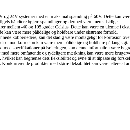
 12V og 24V systemer med en maksimal spænding på 60V. Dette kan være 
igvis håndtere højere spændinger og dermed være mere alsidige.
aturer mellem -40 og 105 grader Celsius. Dette kan være en ulempe i ek
e kan være mere pålidelige og holdbare under ekstreme forhold.
tinnede kobberledere, kan det stadig være modtageligt for korrosion ove
else mod korrosion kan være mere pålidelige og holdbare på lang sigt.
kt med specifikationer på isoleringen, kan denne information være begr
 med mere omfattende og tydeligere mærkning kan være mere brugerve
hvilket kan begrænse dets fleksibilitet og evne til at tilpasse sig forske
. Konkurrerende produkter med større fleksibilitet kan være lettere at ar