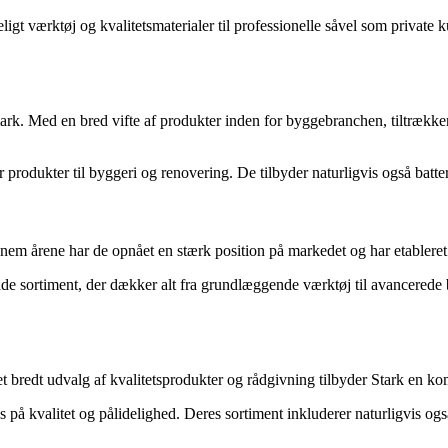
igt værktøj og kvalitetsmaterialer til professionelle såvel som private k
mark. Med en bred vifte af produkter inden for byggebranchen, tiltræk
rodukter til byggeri og renovering. De tilbyder naturligvis også batterik
m årene har de opnået en stærk position på markedet og har etableret s
nde sortiment, der dækker alt fra grundlæggende værktøj til avancerede 
bredt udvalg af kvalitetsprodukter og rådgivning tilbyder Stark en komp
å kvalitet og pålidelighed. Deres sortiment inkluderer naturligvis også b