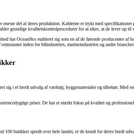
er eneste del af deres produktion. Kablerne er trykt med specifikationer p
bler grundige kvalitetskontrolprocedurer for at sikre, at de lever op ti
dshed har Oceanflex etableret sig som en af de førende producenter af b
Y-entusiaster inden for bilindustrien, marineindustrien og andre brancher.
ikker
t sig i et bredt udvalg af værktøj, byggematerialer og tilbehør. Med en
cedygtige priser. De har et stærkt fokus på kvalitet og professionelt væ
0 butikker spredt over hele landet, er de kendt for deres bredt udva