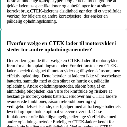
fleste almindelige køretøjstyper. Dog er det altid en god ide at
tjekke laderens specifikationer og anbefalinger for at sikre
korrekt brug.CTEK-laderens alsidighed gør den til et værdifuldt
værktøj for bilejere og andre køretøjsejere, der ønsker en
pålidelig opladningsløsning.
Hvorfor vælge en CTEK-lader til motorcykler i
stedet for andre opladningsmetoder?
Der er flere grunde til at vælge en CTEK-lader til motorcykler
frem for andre opladningsmetoder. For det første er en CTEK-
lader specielt designet til motorcykler og tilbyder skånsom, men
effektiv opladning. Dette betyder, at laderen ikke vil overbelaste
batteriet, samtidig med at den sikrer en hurtig og pålidelig
opladning. Andre opladningsmetoder, såsom brug af en
almindelig biloplader, kan være for kraftfulde og risikere at
beskadige motorcykelens batteri.Derudover har CTEK-ladere
avancerede funktioner, såsom rekonditionering og
vedligeholdelsestilstande, der hjælper med at forlænge batteriets
levetid og opretholde optimal ydeevne over tid. Disse
funktioner er ofte ikke tilgængelige eller lige så effektive med
andre opladningsmetoder.Endelig er CTEK-ladere kendt for
deres høje kvalitet og pålidelighed. Ved at vælge en CTEK-