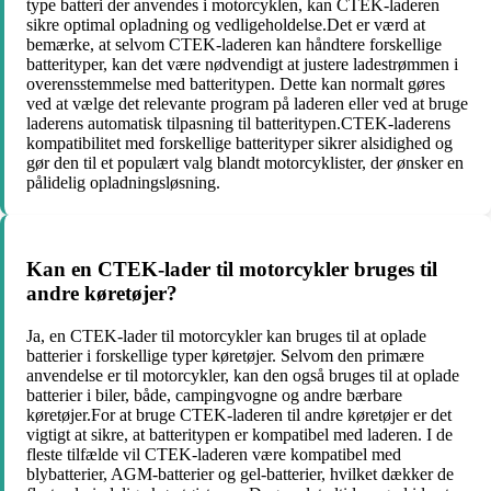
type batteri der anvendes i motorcyklen, kan CTEK-laderen
sikre optimal opladning og vedligeholdelse.Det er værd at
bemærke, at selvom CTEK-laderen kan håndtere forskellige
batterityper, kan det være nødvendigt at justere ladestrømmen i
overensstemmelse med batteritypen. Dette kan normalt gøres
ved at vælge det relevante program på laderen eller ved at bruge
laderens automatisk tilpasning til batteritypen.CTEK-laderens
kompatibilitet med forskellige batterityper sikrer alsidighed og
gør den til et populært valg blandt motorcyklister, der ønsker en
pålidelig opladningsløsning.
Kan en CTEK-lader til motorcykler bruges til
andre køretøjer?
Ja, en CTEK-lader til motorcykler kan bruges til at oplade
batterier i forskellige typer køretøjer. Selvom den primære
anvendelse er til motorcykler, kan den også bruges til at oplade
batterier i biler, både, campingvogne og andre bærbare
køretøjer.For at bruge CTEK-laderen til andre køretøjer er det
vigtigt at sikre, at batteritypen er kompatibel med laderen. I de
fleste tilfælde vil CTEK-laderen være kompatibel med
blybatterier, AGM-batterier og gel-batterier, hvilket dækker de