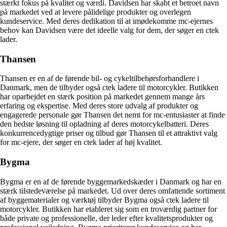
stærkt fokus på kvalitet og værdi. Davidsen har skabt et betroet navn
på markedet ved at levere pålidelige produkter og overlegen
kundeservice. Med deres dedikation til at imødekomme mc-ejernes
behov kan Davidsen være det ideelle valg for dem, der søger en ctek
lader.
Thansen
Thansen er en af de førende bil- og cykeltilbehørsforhandlere i
Danmark, men de tilbyder også ctek ladere til motorcykler. Butikken
har oparbejdet en stærk position på markedet gennem mange års
erfaring og ekspertise. Med deres store udvalg af produkter og
engagerede personale gør Thansen det nemt for mc-entusiaster at finde
den bedste løsning til opladning af deres motorcykelbatteri. Deres
konkurrencedygtige priser og tilbud gør Thansen til et attraktivt valg
for mc-ejere, der søger en ctek lader af høj kvalitet.
Bygma
Bygma er en af de førende byggemarkedskæder i Danmark og har en
stærk tilstedeværelse på markedet. Ud over deres omfattende sortiment
af byggematerialer og værktøj tilbyder Bygma også ctek ladere til
motorcykler. Butikken har etableret sig som en troværdig partner for
både private og professionelle, der leder efter kvalitetsprodukter og