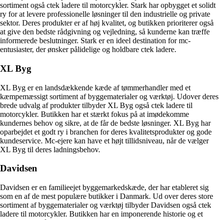
sortiment også ctek ladere til motorcykler. Stark har opbygget et solidt
ry for at levere professionelle løsninger til den industrielle og private
sektor. Deres produkter er af høj kvalitet, og butikken prioriterer også
at give den bedste rådgivning og vejledning, så kunderne kan træffe
informerede beslutninger. Stark er en ideel destination for mc-
entusiaster, der ønsker pålidelige og holdbare ctek ladere.
XL Byg
XL Byg er en landsdækkende kæde af tømmerhandler med et
kæmpemæssigt sortiment af byggematerialer og værktøj. Udover deres
brede udvalg af produkter tilbyder XL Byg også ctek ladere til
motorcykler. Butikken har et stærkt fokus på at imødekomme
kundernes behov og sikre, at de får de bedste løsninger. XL Byg har
oparbejdet et godt ry i branchen for deres kvalitetsprodukter og gode
kundeservice. Mc-ejere kan have et højt tillidsniveau, når de vælger
XL Byg til deres ladningsbehov.
Davidsen
Davidsen er en familieejet byggemarkedskæde, der har etableret sig
som en af de mest populære butikker i Danmark. Ud over deres store
sortiment af byggematerialer og værktøj tilbyder Davidsen også ctek
ladere til motorcykler. Butikken har en imponerende historie og et