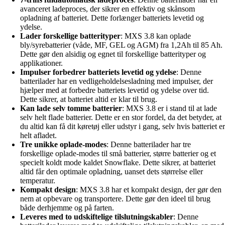
avanceret ladeproces, der sikrer en effektiv og skånsom
opladning af batteriet. Dette forlænger batteriets levetid og
ydelse.
Lader forskellige batterityper
: MXS 3.8 kan oplade
bly/syrebatterier (våde, MF, GEL og AGM) fra 1,2Ah til 85 Ah.
Dette gør den alsidig og egnet til forskellige batterityper og
applikationer.
Impulser forbedrer batteriets levetid og ydelse
: Denne
batterilader har en vedligeholdelsesladning med impulser, der
hjælper med at forbedre batteriets levetid og ydelse over tid.
Dette sikrer, at batteriet altid er klar til brug.
Kan lade selv tomme batterier
: MXS 3.8 er i stand til at lade
selv helt flade batterier. Dette er en stor fordel, da det betyder, at
du altid kan få dit køretøj eller udstyr i gang, selv hvis batteriet er
helt afladet.
Tre unikke oplade-modes
: Denne batterilader har tre
forskellige oplade-modes til små batterier, større batterier og et
specielt koldt mode kaldet Snowflake. Dette sikrer, at batteriet
altid får den optimale opladning, uanset dets størrelse eller
temperatur.
Kompakt design
: MXS 3.8 har et kompakt design, der gør den
nem at opbevare og transportere. Dette gør den ideel til brug
både derhjemme og på farten.
Leveres med to udskiftelige tilslutningskabler
: Denne