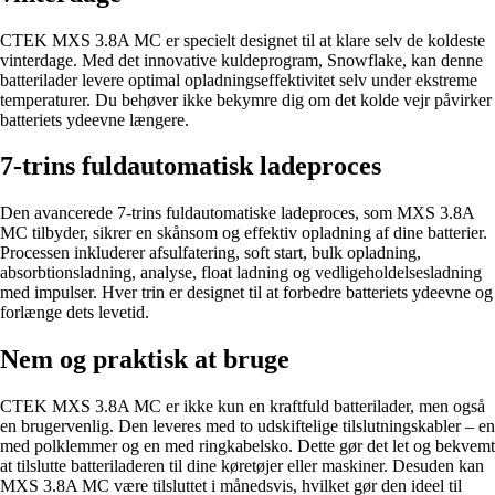
CTEK MXS 3.8A MC er specielt designet til at klare selv de koldeste
vinterdage. Med det innovative kuldeprogram, Snowflake, kan denne
batterilader levere optimal opladningseffektivitet selv under ekstreme
temperaturer. Du behøver ikke bekymre dig om det kolde vejr påvirker
batteriets ydeevne længere.
7-trins fuldautomatisk ladeproces
Den avancerede 7-trins fuldautomatiske ladeproces, som MXS 3.8A
MC tilbyder, sikrer en skånsom og effektiv opladning af dine batterier.
Processen inkluderer afsulfatering, soft start, bulk opladning,
absorbtionsladning, analyse, float ladning og vedligeholdelsesladning
med impulser. Hver trin er designet til at forbedre batteriets ydeevne og
forlænge dets levetid.
Nem og praktisk at bruge
CTEK MXS 3.8A MC er ikke kun en kraftfuld batterilader, men også
en brugervenlig. Den leveres med to udskiftelige tilslutningskabler – en
med polklemmer og en med ringkabelsko. Dette gør det let og bekvemt
at tilslutte batteriladeren til dine køretøjer eller maskiner. Desuden kan
MXS 3.8A MC være tilsluttet i månedsvis, hvilket gør den ideel til