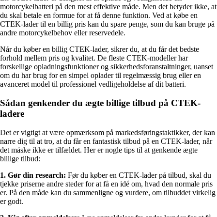
motorcykelbatteri på den mest effektive måde. Men det betyder ikke, at
du skal betale en formue for at få denne funktion. Ved at købe en
CTEK-lader til en billig pris kan du spare penge, som du kan bruge på
andre motorcykelbehov eller reservedele.
Når du køber en billig CTEK-lader, sikrer du, at du får det bedste
forhold mellem pris og kvalitet. De fleste CTEK-modeller har
forskellige opladningsfunktioner og sikkerhedsforanstaltninger, uanset
om du har brug for en simpel oplader til regelmæssig brug eller en
avanceret model til professionel vedligeholdelse af dit batteri.
Sådan genkender du ægte billige tilbud på CTEK-
ladere
Det er vigtigt at være opmærksom på markedsføringstaktikker, der kan
narre dig til at tro, at du får en fantastisk tilbud på en CTEK-lader, når
det måske ikke er tilfældet. Her er nogle tips til at genkende ægte
billige tilbud:
1. Gør din research:
Før du køber en CTEK-lader på tilbud, skal du
tjekke priserne andre steder for at få en idé om, hvad den normale pris
er. På den måde kan du sammenligne og vurdere, om tilbuddet virkelig
er godt.