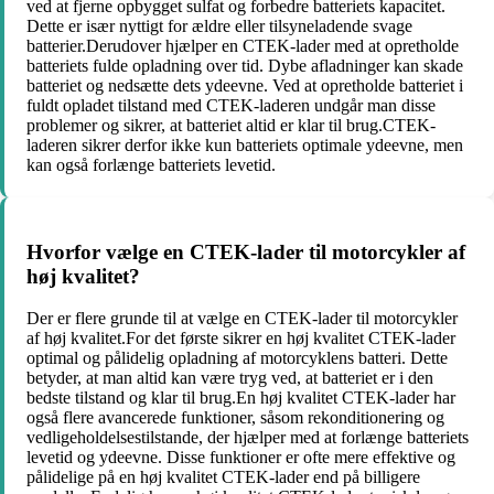
ved at fjerne opbygget sulfat og forbedre batteriets kapacitet.
Dette er især nyttigt for ældre eller tilsyneladende svage
batterier.Derudover hjælper en CTEK-lader med at opretholde
batteriets fulde opladning over tid. Dybe afladninger kan skade
batteriet og nedsætte dets ydeevne. Ved at opretholde batteriet i
fuldt opladet tilstand med CTEK-laderen undgår man disse
problemer og sikrer, at batteriet altid er klar til brug.CTEK-
laderen sikrer derfor ikke kun batteriets optimale ydeevne, men
kan også forlænge batteriets levetid.
Hvorfor vælge en CTEK-lader til motorcykler af
høj kvalitet?
Der er flere grunde til at vælge en CTEK-lader til motorcykler
af høj kvalitet.For det første sikrer en høj kvalitet CTEK-lader
optimal og pålidelig opladning af motorcyklens batteri. Dette
betyder, at man altid kan være tryg ved, at batteriet er i den
bedste tilstand og klar til brug.En høj kvalitet CTEK-lader har
også flere avancerede funktioner, såsom rekonditionering og
vedligeholdelsestilstande, der hjælper med at forlænge batteriets
levetid og ydeevne. Disse funktioner er ofte mere effektive og
pålidelige på en høj kvalitet CTEK-lader end på billigere