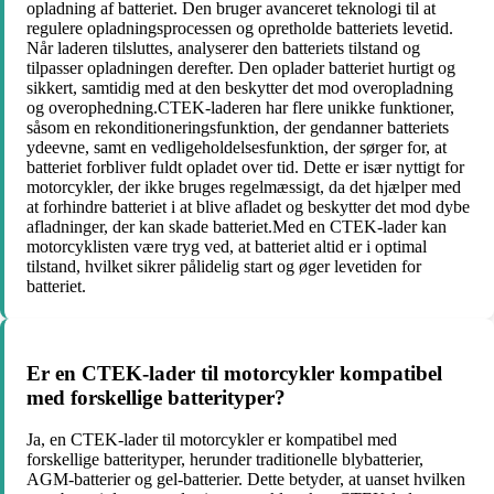
opladning af batteriet. Den bruger avanceret teknologi til at
regulere opladningsprocessen og opretholde batteriets levetid.
Når laderen tilsluttes, analyserer den batteriets tilstand og
tilpasser opladningen derefter. Den oplader batteriet hurtigt og
sikkert, samtidig med at den beskytter det mod overopladning
og overophedning.CTEK-laderen har flere unikke funktioner,
såsom en rekonditioneringsfunktion, der gendanner batteriets
ydeevne, samt en vedligeholdelsesfunktion, der sørger for, at
batteriet forbliver fuldt opladet over tid. Dette er især nyttigt for
motorcykler, der ikke bruges regelmæssigt, da det hjælper med
at forhindre batteriet i at blive afladet og beskytter det mod dybe
afladninger, der kan skade batteriet.Med en CTEK-lader kan
motorcyklisten være tryg ved, at batteriet altid er i optimal
tilstand, hvilket sikrer pålidelig start og øger levetiden for
batteriet.
Er en CTEK-lader til motorcykler kompatibel
med forskellige batterityper?
Ja, en CTEK-lader til motorcykler er kompatibel med
forskellige batterityper, herunder traditionelle blybatterier,
AGM-batterier og gel-batterier. Dette betyder, at uanset hvilken