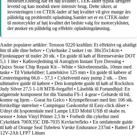
modeller.Endelig har en høj kvalitet CTEK-lader typisk længere
levetid og kan modstå mere intensiv brug. Dette sikrer, at
investeringen i en CTEK-lader af høj kvalitet vil give mange års
pålidelig og problemfri opladning.Samlet set er en CTEK-lader
til motorcykler af høj kvalitet det bedste valg for motorcyklister,
der ønsker en pålidelig og effektiv opladningsløsning.
Andre populære artikler:
Teroson 9220 kraftlim: Et effektivt og alsidigt
lim til alle dine behov
•
Cykeltaske 2 tasker i str. 38x35x14cm
•
Fjonknapper til trailer 20 stk.
•
En guide til køb af Bremsevæske DOT
5,1 1 liter
•
Købsvejledning til Autoglym Instant Tyre Dressing
•
Quixx Stone Chip Repair Kit – White
•
Skivebremselås, 10mm med
taske
•
Til Vinkelsliber: Lamelskive 125 mm
•
En guide til købere af
Centreringsring 66,6 – 57,1
•
Cykelventil easy pump 2 stk. – Den
ultimative guide til købere
•
Den komplette guide til køb af Rockshox
Judy Silver 27,5 1-1/8 MTB-forgaffel
•
Låseblik til Fortandhjul: En
afgørende komponent for din Yamaha FS-1 4-gear
•
Gelsæde til bil,
kontor og hjem – Gseat fra Gelco
•
Krympeflexsæt med lim: 106 stk.
forskellige størrelser
•
Campingaz Gaskomfur til Easy-click dåser
•
Udnyt dit lyspotentiale med Lampe LED Mobil USB til skabe m.
sensor
•
Jotun Vinyl Primer 2,5 ltr
•
Forbedr din cykeltur med
Cykeldæk 700X35C DB-7035 Kevlar/refleks
•
En omfattende guide
til køb af Orange Seal Tubeless Væske Endurance 237ml
•
Batteri LP
12V-2Ah LFP7 Litium