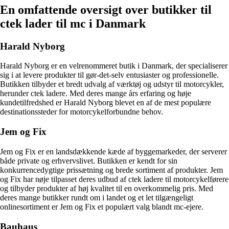
En omfattende oversigt over butikker til
ctek lader til mc i Danmark
Harald Nyborg
Harald Nyborg er en velrenommeret butik i Danmark, der specialiserer
sig i at levere produkter til gør-det-selv entusiaster og professionelle.
Butikken tilbyder et bredt udvalg af værktøj og udstyr til motorcykler,
herunder ctek ladere. Med deres mange års erfaring og høje
kundetilfredshed er Harald Nyborg blevet en af de mest populære
destinationssteder for motorcykelforbundne behov.
Jem og Fix
Jem og Fix er en landsdækkende kæde af byggemarkeder, der serverer
både private og erhvervslivet. Butikken er kendt for sin
konkurrencedygtige prissætning og brede sortiment af produkter. Jem
og Fix har nøje tilpasset deres udbud af ctek ladere til motorcykelførere
og tilbyder produkter af høj kvalitet til en overkommelig pris. Med
deres mange butikker rundt om i landet og et let tilgængeligt
onlinesortiment er Jem og Fix et populært valg blandt mc-ejere.
Bauhaus