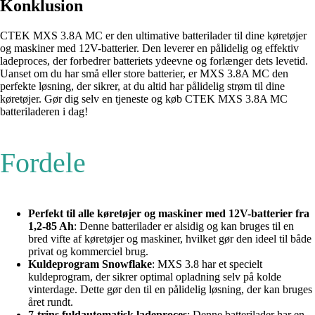
Konklusion
CTEK MXS 3.8A MC er den ultimative batterilader til dine køretøjer
og maskiner med 12V-batterier. Den leverer en pålidelig og effektiv
ladeproces, der forbedrer batteriets ydeevne og forlænger dets levetid.
Uanset om du har små eller store batterier, er MXS 3.8A MC den
perfekte løsning, der sikrer, at du altid har pålidelig strøm til dine
køretøjer. Gør dig selv en tjeneste og køb CTEK MXS 3.8A MC
batteriladeren i dag!
Fordele
Perfekt til alle køretøjer og maskiner med 12V-batterier fra
1,2-85 Ah
: Denne batterilader er alsidig og kan bruges til en
bred vifte af køretøjer og maskiner, hvilket gør den ideel til både
privat og kommerciel brug.
Kuldeprogram Snowflake
: MXS 3.8 har et specielt
kuldeprogram, der sikrer optimal opladning selv på kolde
vinterdage. Dette gør den til en pålidelig løsning, der kan bruges
året rundt.
7-trins fuldautomatisk ladeproces
: Denne batterilader har en