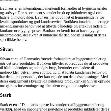
Bauhaus er en internationalt anerkendt forhandler af byggematerialer
og -udstyr. Deres sortiment spænder bredt og inkluderer også ctek
ladere til motorcykler. Bauhaus har opbygget et fremragende ry for
kvalitetsprodukter og god kundeservice. Butikken imødekommer nøje
mc-entusiasters behov ved at tilbyde pålidelige og effektive ladere til
konkurrencedygtige priser. Bauhaus er kendt for at have dygtige
medarbejdere, der sikrer, at kunderne får den bedste løsning til deres
specifikke behov.
Silvan
Silvan er en af Danmarks førende forhandlere af byggematerialer og
gør-det-selv-produkter. Butikken tilbyder et bredt udvalg af produkter
til både indendørs og udendørs brug, herunder ctek ladere til
motorcykler. Silvan tager sig god tid til at forstå kundernes behov og
har dedikeret personale, der kan vejlede om de bedste løsninger. Med
deres engagement i kvalitet og pålidelige produkter kan Silvan opfylde
mc-ejernes forventninger og sikre dem en god købsoplevelse.
Stark
Stark er en af Danmarks største leverandører af byggematerialer og
værktøj. Med en imponerende portefølje af produkter inkluderer deres