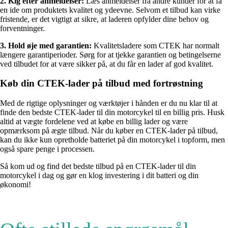
2. Kig efter anmeldelser:
Læs anmeldelser fra andre kunder for at få
en ide om produktets kvalitet og ydeevne. Selvom et tilbud kan virke
fristende, er det vigtigt at sikre, at laderen opfylder dine behov og
forventninger.
3. Hold øje med garantien:
Kvalitetsladere som CTEK har normalt
længere garantiperioder. Sørg for at tjekke garantien og betingelserne
ved tilbudet for at være sikker på, at du får en lader af god kvalitet.
Køb din CTEK-lader på tilbud med fortrøstning
Med de rigtige oplysninger og værktøjer i hånden er du nu klar til at
finde den bedste CTEK-lader til din motorcykel til en billig pris. Husk
altid at vægte fordelene ved at købe en billig lader og være
opmærksom på ægte tilbud. Når du køber en CTEK-lader på tilbud,
kan du ikke kun opretholde batteriet på din motorcykel i topform, men
også spare penge i processen.
Så kom ud og find det bedste tilbud på en CTEK-lader til din
motorcykel i dag og gør en klog investering i dit batteri og din
økonomi!