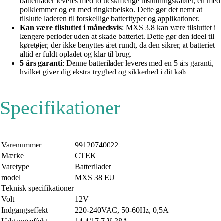
batterilader leveres med to udskiftelige tilslutningskabler, en med
polklemmer og en med ringkabelsko. Dette gør det nemt at
tilslutte laderen til forskellige batterityper og applikationer.
Kan være tilsluttet i månedsvis
: MXS 3.8 kan være tilsluttet i
længere perioder uden at skade batteriet. Dette gør den ideel til
køretøjer, der ikke benyttes året rundt, da den sikrer, at batteriet
altid er fuldt opladet og klar til brug.
5 års garanti
: Denne batterilader leveres med en 5 års garanti,
hvilket giver dig ekstra tryghed og sikkerhed i dit køb.
Specifikationer
Varenummer
99120740022
Mærke
CTEK
Varetype
Batterilader
model
MXS 38 EU
Teknisk specifikationer
Volt
12V
Indgangseffekt
220-240VAC, 50-60Hz, 0,5A
Udgangseffekt
14,4/17,7 V 38A