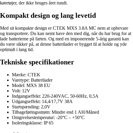
køretøjer, der ikke bruges året rundt.
Kompakt design og lang levetid
Med sit kompakte design er CTEK MXS 3.8A MC nem at opbevare
og transportere. Du kan nemt have den med dig, når du har brug for at
lade batterierne på farten. Og med en imponerende 5-årig garanti kan
du være sikker på, at denne batterilader er bygget til at holde og yde
optimalt i lang tid.
Tekniske specifikationer
Mærke: CTEK
Varetype: Batterilader
Model: MXS 38 EU
Volt: 12V
Indgangseffekt: 220-240VAC, 50-60Hz, 0,5A
Udgangseffekt: 14,4/17,7V 38A
Startspænding: 2,0V
Tilbageføringsstrøm: Mindre end 1 AH/Måned
Omgivelsestemperatur: -20°C – +50°C
Isoleringsklasse: IP 65