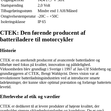
Startspænding
2,0 Volt
Tilbageføringsstrøm
Mindre end 1 AH/Måned
Omgivelsestemperatur
-20C – +50C
Isoleringsklasse
IP 65
CTEK: Den førende producent af
batteriladere til motorcykler
Historie
CTEK er en anerkendt producent af avancerede batteriladere og
tilbehør med fokus på kvalitet, innovation og pålidelighed.
Virksomheden blev grundlagt i Sverige i 1997 af Jan-Ulf Söderberg og
grundlæggeren af CTEK, Bengt Wahlqvist. Deres vision var at
revolutionere batteriladningsindustrien ved at introducere smarte
ladeløsninger, der kunne sikre optimal præstation og forlænge batteriets
levetid.
Efterlevelse af etik og værdier
CTEK er dedikeret til at levere produkter af højeste kvalitet, der
overholder strenge sikkerhedsstandarder og kundekrav. De er også