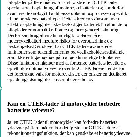
biloplader på flere måder.For det første er en CTEK-lader
specialiseret i opladning af motorcykelbatterier og har derfor
avanceret teknologi til at tilpasse opladningsprocessen specifikt
til motorcyklens batteritype. Dette sikrer en skånsom, men
effektiv opladning, der ikke beskadiger batteriet.En almindelig
biloplader er normalt kraftigere og mere generel i sin brug.
Derfor kan brug af en almindelig biloplader på et
motorcykelbatteri medføre risiko for overopladning og
beskadigelse.Derudover har CTEK-ladere avancerede
funktioner som rekonditionering og vedligeholdelsestilstande,
som ikke er tilgængelige på mange almindelige bilopladere.
Disse funktioner hjælper med at forlænge batteriets levetid og
opretholde optimal ydeevne over tid.CTEK-laderen er derfor
det foretrukne valg for motorcyklister, der ønsker en dedikeret
opladningsløsning, der passer til deres behov.
Kan en CTEK-lader til motorcykler forbedre
batteriets ydeevne?
Ja, en CTEK-lader til motorcykler kan forbedre batteriets
ydeevne på flere måder. For det første har CTEK-ladere en
rekonditioneringsfunktion, der kan genskabe et batteris ydeevne