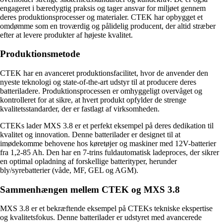
engageret i bæredygtig praksis og tager ansvar for miljøet gennem
deres produktionsprocesser og materialer. CTEK har opbygget et
omdømme som en troværdig og pålidelig producent, der altid stræber
efter at levere produkter af højeste kvalitet.
Produktionsmetode
CTEK har en avanceret produktionsfacilitet, hvor de anvender den
nyeste teknologi og state-of-the-art udstyr til at producere deres
batteriladere. Produktionsprocessen er omhyggeligt overvåget og
kontrolleret for at sikre, at hvert produkt opfylder de strenge
kvalitetsstandarder, der er fastlagt af virksomheden.
CTEKs lader MXS 3.8 er et perfekt eksempel på deres dedikation til
kvalitet og innovation. Denne batterilader er designet til at
imødekomme behovene hos køretøjer og maskiner med 12V-batterier
fra 1,2-85 Ah. Den har en 7-trins fuldautomatisk ladeproces, der sikrer
en optimal opladning af forskellige batterityper, herunder
bly/syrebatterier (våde, MF, GEL og AGM).
Sammenhængen mellem CTEK og MXS 3.8
MXS 3.8 er et bekræftende eksempel på CTEKs tekniske ekspertise
og kvalitetsfokus. Denne batterilader er udstyret med avancerede