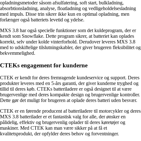
opladningsmetoder såsom afsulfatering, soft start, bulkladning,
absorbtionsladning, analyse, floatladning og vedligeholdelsesladning
med impuls. Disse trin sikrer ikke kun en optimal opladning, men
forlænger også batteriets levetid og ydelse.
MXS 3.8 har også specielle funktioner som det kuldeprogram, der er
kendt som Snowflake. Dette program sikrer, at batteriet kan oplades
korrekt, selv under kolde vinterforhold. Derudover leveres MXS 3.8
med to udskiftelige tilslutningskabler, der giver brugeren fleksibilitet og
bekvemmelighed.
CTEKs engagement for kunderne
CTEK er kendt for deres fremragende kundeservice og support. Deres
produkter leveres med en 5-års garanti, der giver kunderne tryghed og
tillid til deres køb. CTEKs batteriladere er også designet til at være
brugervenlige med deres kompakte design og brugervenlige kontroller.
Dette gør det muligt for brugeren at oplade deres batteri uden besvær.
CTEK er en førende producent af batteriladere til motorcykler og deres
MXS 3.8 batterilader er et fantastisk valg for alle, der ønsker en
pålidelig, effektiv og brugervenlig oplader til deres køretøjer og
maskiner. Med CTEK kan man være sikker på at få et
kvalitetsprodukt, der opfylder deres behov og forventninger.