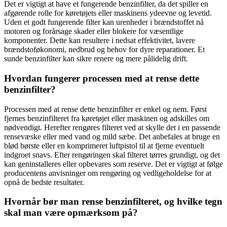
Det er vigtigt at have et fungerende benzinfilter, da det spiller en
afgørende rolle for køretøjets eller maskinens ydeevne og levetid.
Uden et godt fungerende filter kan urenheder i brændstoffet nå
motoren og forårsage skader eller blokere for væsentlige
komponenter. Dette kan resultere i nedsat effektivitet, lavere
brændstoføkonomi, nedbrud og behov for dyre reparationer. Et
sunde benzinfilter kan sikre renere og mere pålidelig drift.
Hvordan fungerer processen med at rense dette
benzinfilter?
Processen med at rense dette benzinfilter er enkel og nem. Først
fjernes benzinfilteret fra køretøjet eller maskinen og adskilles om
nødvendigt. Herefter rengøres filteret ved at skylle det i en passende
rensevæske eller med vand og mild sæbe. Det anbefales at bruge en
blød børste eller en komprimeret luftpistol til at fjerne eventuelt
indgroet snavs. Efter rengøringen skal filteret tørres grundigt, og det
kan geninstalleres eller opbevares som reserve. Det er vigtigt at følge
producentens anvisninger om rengøring og vedligeholdelse for at
opnå de bedste resultater.
Hvornår bør man rense benzinfilteret, og hvilke tegn
skal man være opmærksom på?