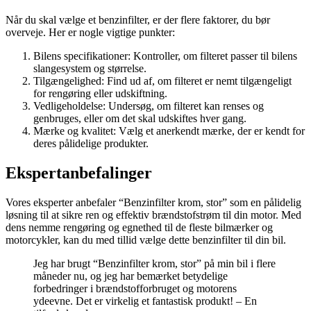
Når du skal vælge et benzinfilter, er der flere faktorer, du bør
overveje. Her er nogle vigtige punkter:
Bilens specifikationer: Kontroller, om filteret passer til bilens
slangesystem og størrelse.
Tilgængelighed: Find ud af, om filteret er nemt tilgængeligt
for rengøring eller udskiftning.
Vedligeholdelse: Undersøg, om filteret kan renses og
genbruges, eller om det skal udskiftes hver gang.
Mærke og kvalitet: Vælg et anerkendt mærke, der er kendt for
deres pålidelige produkter.
Ekspertanbefalinger
Vores eksperter anbefaler “Benzinfilter krom, stor” som en pålidelig
løsning til at sikre ren og effektiv brændstofstrøm til din motor. Med
dens nemme rengøring og egnethed til de fleste bilmærker og
motorcykler, kan du med tillid vælge dette benzinfilter til din bil.
Jeg har brugt “Benzinfilter krom, stor” på min bil i flere
måneder nu, og jeg har bemærket betydelige
forbedringer i brændstofforbruget og motorens
ydeevne. Det er virkelig et fantastisk produkt! – En