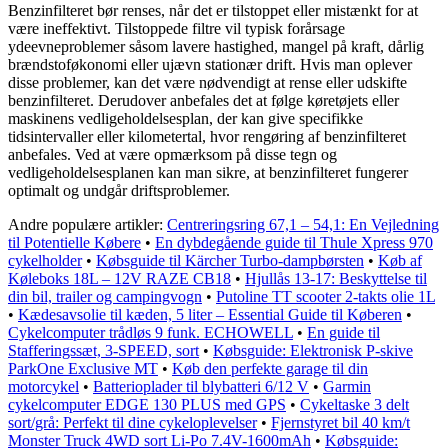
Benzinfilteret bør renses, når det er tilstoppet eller mistænkt for at
være ineffektivt. Tilstoppede filtre vil typisk forårsage
ydeevneproblemer såsom lavere hastighed, mangel på kraft, dårlig
brændstoføkonomi eller ujævn stationær drift. Hvis man oplever
disse problemer, kan det være nødvendigt at rense eller udskifte
benzinfilteret. Derudover anbefales det at følge køretøjets eller
maskinens vedligeholdelsesplan, der kan give specifikke
tidsintervaller eller kilometertal, hvor rengøring af benzinfilteret
anbefales. Ved at være opmærksom på disse tegn og
vedligeholdelsesplanen kan man sikre, at benzinfilteret fungerer
optimalt og undgår driftsproblemer.
Andre populære artikler:
Centreringsring 67,1 – 54,1: En Vejledning
til Potentielle Købere
•
En dybdegående guide til Thule Xpress 970
cykelholder
•
Købsguide til Kärcher Turbo-dampbørsten
•
Køb af
Køleboks 18L – 12V RAZE CB18
•
Hjullås 13-17: Beskyttelse til
din bil, trailer og campingvogn
•
Putoline TT scooter 2-takts olie 1L
•
Kædesavsolie til kæden, 5 liter – Essential Guide til Køberen
•
Cykelcomputer trådløs 9 funk. ECHOWELL
•
En guide til
Stafferingssæt, 3-SPEED, sort
•
Købsguide: Elektronisk P-skive
ParkOne Exclusive MT
•
Køb den perfekte garage til din
motorcykel
•
Batterioplader til blybatteri 6/12 V
•
Garmin
cykelcomputer EDGE 130 PLUS med GPS
•
Cykeltaske 3 delt
sort/grå: Perfekt til dine cykeloplevelser
•
Fjernstyret bil 40 km/t
Monster Truck 4WD sort Li-Po 7.4V-1600mAh
•
Købsguide: