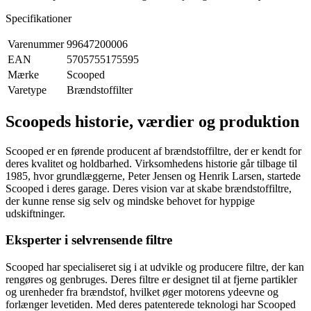
Specifikationer
Varenummer
99647200006
EAN
5705755175595
Mærke
Scooped
Varetype
Brændstoffilter
Scoopeds historie, værdier og produktion
Scooped er en førende producent af brændstoffiltre, der er kendt for
deres kvalitet og holdbarhed. Virksomhedens historie går tilbage til
1985, hvor grundlæggerne, Peter Jensen og Henrik Larsen, startede
Scooped i deres garage. Deres vision var at skabe brændstoffiltre,
der kunne rense sig selv og mindske behovet for hyppige
udskiftninger.
Eksperter i selvrensende filtre
Scooped har specialiseret sig i at udvikle og producere filtre, der kan
rengøres og genbruges. Deres filtre er designet til at fjerne partikler
og urenheder fra brændstof, hvilket øger motorens ydeevne og
forlænger levetiden. Med deres patenterede teknologi har Scooped