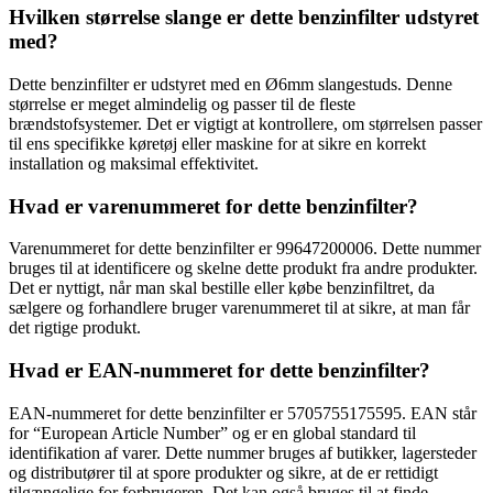
Hvilken størrelse slange er dette benzinfilter udstyret
med?
Dette benzinfilter er udstyret med en Ø6mm slangestuds. Denne
størrelse er meget almindelig og passer til de fleste
brændstofsystemer. Det er vigtigt at kontrollere, om størrelsen passer
til ens specifikke køretøj eller maskine for at sikre en korrekt
installation og maksimal effektivitet.
Hvad er varenummeret for dette benzinfilter?
Varenummeret for dette benzinfilter er 99647200006. Dette nummer
bruges til at identificere og skelne dette produkt fra andre produkter.
Det er nyttigt, når man skal bestille eller købe benzinfiltret, da
sælgere og forhandlere bruger varenummeret til at sikre, at man får
det rigtige produkt.
Hvad er EAN-nummeret for dette benzinfilter?
EAN-nummeret for dette benzinfilter er 5705755175595. EAN står
for “European Article Number” og er en global standard til
identifikation af varer. Dette nummer bruges af butikker, lagersteder
og distributører til at spore produkter og sikre, at de er rettidigt
tilgængelige for forbrugeren. Det kan også bruges til at finde