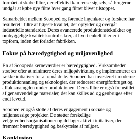
formået at skabe filtre, der effektivt kan rense sig selv, så brugerne
undgår at købe nye filtre hver gang filtret bliver tilstoppet.
Samarbejdet mellem Scooped og førende ingeniører og forskere har
resulteret i filtre af højeste kvalitet, der opfylder og overgår
industrielle standarder. Deres avancerede produktionsteknikker og
omhyggelige kvalitetskontrol sikrer, at hvert enkelt filter er i
topform, inden det forlader fabrikken.
Fokus på bæredygtighed og miljøvenlighed
En af Scoopeds kerneværdier er bæredygtighed. Virksomheden
stræber efter at minimere deres miljøpåvirkning og implementerer en
række initiativer for at opnå dette. Scooped har investeret i moderne
produktionsanlæg og teknologier, der reducerer energiforbruget og
affaldsmængden under produktionen. Deres filtre er også fremstillet
af genanvendelige materialer, der kan skilles ad og genbruges efter
endt levetid.
Scooped er også stolte af deres engagement i sociale og
miljømæssige projekter. De støtter forskellige
velgørenhedsorganisationer og deltager aktivt i initiativer, der
fremmer bæredygtighed og beskyttelse af miljøet.
Konklusion