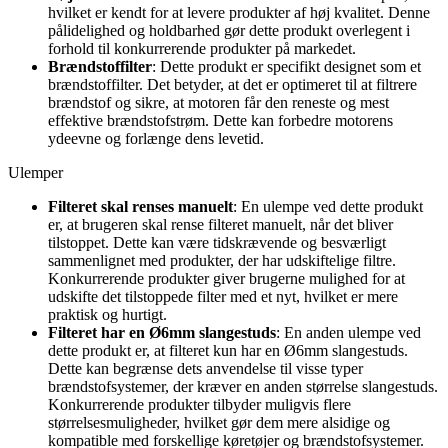
hvilket er kendt for at levere produkter af høj kvalitet. Denne
pålidelighed og holdbarhed gør dette produkt overlegent i
forhold til konkurrerende produkter på markedet.
Brændstoffilter
: Dette produkt er specifikt designet som et
brændstoffilter. Det betyder, at det er optimeret til at filtrere
brændstof og sikre, at motoren får den reneste og mest
effektive brændstofstrøm. Dette kan forbedre motorens
ydeevne og forlænge dens levetid.
Ulemper
Filteret skal renses manuelt
: En ulempe ved dette produkt
er, at brugeren skal rense filteret manuelt, når det bliver
tilstoppet. Dette kan være tidskrævende og besværligt
sammenlignet med produkter, der har udskiftelige filtre.
Konkurrerende produkter giver brugerne mulighed for at
udskifte det tilstoppede filter med et nyt, hvilket er mere
praktisk og hurtigt.
Filteret har en Ø6mm slangestuds
: En anden ulempe ved
dette produkt er, at filteret kun har en Ø6mm slangestuds.
Dette kan begrænse dets anvendelse til visse typer
brændstofsystemer, der kræver en anden størrelse slangestuds.
Konkurrerende produkter tilbyder muligvis flere
størrelsesmuligheder, hvilket gør dem mere alsidige og
kompatible med forskellige køretøjer og brændstofsystemer.