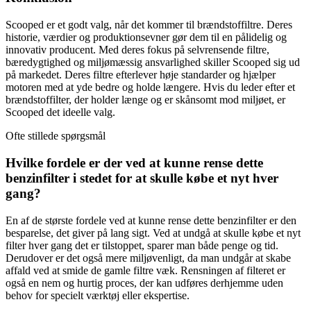
Scooped er et godt valg, når det kommer til brændstoffiltre. Deres
historie, værdier og produktionsevner gør dem til en pålidelig og
innovativ producent. Med deres fokus på selvrensende filtre,
bæredygtighed og miljømæssig ansvarlighed skiller Scooped sig ud
på markedet. Deres filtre efterlever høje standarder og hjælper
motoren med at yde bedre og holde længere. Hvis du leder efter et
brændstoffilter, der holder længe og er skånsomt mod miljøet, er
Scooped det ideelle valg.
Ofte stillede spørgsmål
Hvilke fordele er der ved at kunne rense dette
benzinfilter i stedet for at skulle købe et nyt hver
gang?
En af de største fordele ved at kunne rense dette benzinfilter er den
besparelse, det giver på lang sigt. Ved at undgå at skulle købe et nyt
filter hver gang det er tilstoppet, sparer man både penge og tid.
Derudover er det også mere miljøvenligt, da man undgår at skabe
affald ved at smide de gamle filtre væk. Rensningen af filteret er
også en nem og hurtig proces, der kan udføres derhjemme uden
behov for specielt værktøj eller ekspertise.