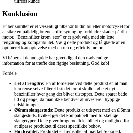
tilfreds kunde
Konklusion
Et benzinfilter er et væsentligt tilbehør til din bil eller motorcykel for
at sikre en pålidelig brændstofforsyning og forhindre skader på din
motor. “Benzinfilter krom, stor” er et godt valg med sin lette
rengøring og kompatibilitet. Vælg dette produkt og få glæde af en
optimeret køreoplevelse med en ren og effektiv motor.
Vi håber, at denne guide har givet dig al den nødvendige
information for at træffe den rigtige beslutning. God køb!
Fordele
Let at rengøre
: En af fordelene ved dette produkt er, at man
kan rense selve filteret i stedet for at skulle købe et nyt
benzinfilter hver gang det bliver tilstoppet. Dette sparer både
tid og penge, da man ikke behøver at investere i hyppige
udskiftninger.
Ø6mm slangestuds
: Dette produkt er udstyret med en Ø6mm
slangestuds, hvilket gør det kompatibelt med forskellige
slangetyper. Dette giver brugerne fleksibilitet og mulighed for
at tilpasse produktet til deres specifikke behov.
Høj kvalitet
: Produktet er fremstillet af mærket Scooped,