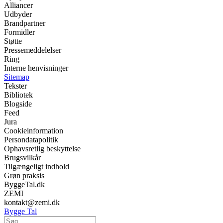
Alliancer
Udbyder
Brandpartner
Formidler
Støtte
Pressemeddelelser
Ring
Interne henvisninger
Sitemap
Tekster
Bibliotek
Blogside
Feed
Jura
Cookieinformation
Persondatapolitik
Ophavsretlig beskyttelse
Brugsvilkår
Tilgængeligt indhold
Grøn praksis
ByggeTal.dk
ZEMI
kontakt@zemi.dk
Bygge Tal