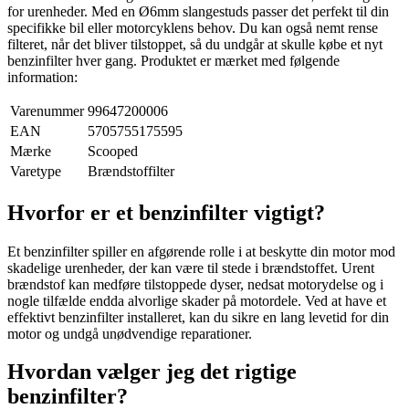
for urenheder. Med en Ø6mm slangestuds passer det perfekt til din
specifikke bil eller motorcyklens behov. Du kan også nemt rense
filteret, når det bliver tilstoppet, så du undgår at skulle købe et nyt
benzinfilter hver gang. Produktet er mærket med følgende
information:
Varenummer
99647200006
EAN
5705755175595
Mærke
Scooped
Varetype
Brændstoffilter
Hvorfor er et benzinfilter vigtigt?
Et benzinfilter spiller en afgørende rolle i at beskytte din motor mod
skadelige urenheder, der kan være til stede i brændstoffet. Urent
brændstof kan medføre tilstoppede dyser, nedsat motorydelse og i
nogle tilfælde endda alvorlige skader på motordele. Ved at have et
effektivt benzinfilter installeret, kan du sikre en lang levetid for din
motor og undgå unødvendige reparationer.
Hvordan vælger jeg det rigtige
benzinfilter?