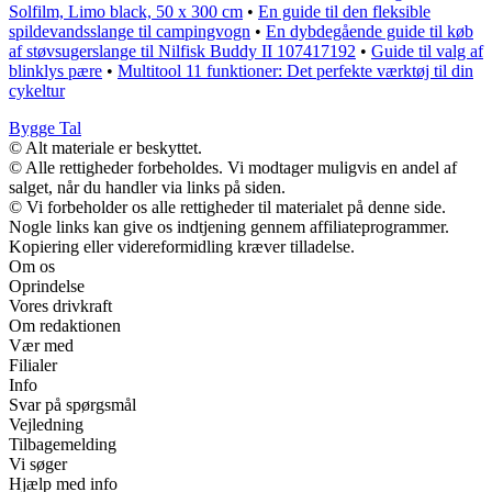
Solfilm, Limo black, 50 x 300 cm
•
En guide til den fleksible
spildevandsslange til campingvogn
•
En dybdegående guide til køb
af støvsugerslange til Nilfisk Buddy II 107417192
•
Guide til valg af
blinklys pære
•
Multitool 11 funktioner: Det perfekte værktøj til din
cykeltur
Bygge Tal
© Alt materiale er beskyttet.
© Alle rettigheder forbeholdes. Vi modtager muligvis en andel af
salget, når du handler via links på siden.
© Vi forbeholder os alle rettigheder til materialet på denne side.
Nogle links kan give os indtjening gennem affiliateprogrammer.
Kopiering eller videreformidling kræver tilladelse.
Om os
Oprindelse
Vores drivkraft
Om redaktionen
Vær med
Filialer
Info
Svar på spørgsmål
Vejledning
Tilbagemelding
Vi søger
Hjælp med info