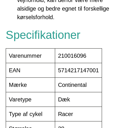
vejrforhold, kan derfor være mere
alsidige og bedre egnet til forskellige
kørselsforhold.
Specifikationer
Varenummer
210016096
EAN
5714217147001
Mærke
Continental
Varetype
Dæk
Type af cykel
Racer