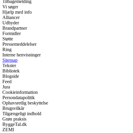
Tilbagemelding
Vi søger
Hjælp med info
Alliancer
Udbyder
Brandpartner
Formidler
Støtte
Pressemeddelelser
Ring
Interne henvisninger
Sitemap
Tekster
Bibliotek
Blogside
Feed
Jura
Cookieinformation
Persondatapolitik
Ophavsretlig beskyttelse
Brugsvilkår
Tilgængeligt indhold
Grøn praksis
ByggeTal.dk
ZEMI