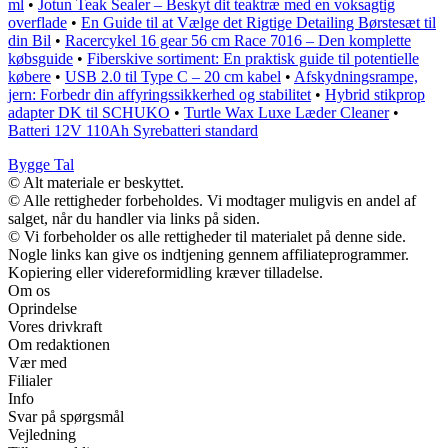
ml
•
Jotun Teak Sealer – Beskyt dit teaktræ med en voksagtig
overflade
•
En Guide til at Vælge det Rigtige Detailing Børstesæt til
din Bil
•
Racercykel 16 gear 56 cm Race 7016 – Den komplette
købsguide
•
Fiberskive sortiment: En praktisk guide til potentielle
købere
•
USB 2.0 til Type C – 20 cm kabel
•
Afskydningsrampe,
jern: Forbedr din affyringssikkerhed og stabilitet
•
Hybrid stikprop
adapter DK til SCHUKO
•
Turtle Wax Luxe Læder Cleaner
•
Batteri 12V 110Ah Syrebatteri standard
Bygge Tal
© Alt materiale er beskyttet.
© Alle rettigheder forbeholdes. Vi modtager muligvis en andel af
salget, når du handler via links på siden.
© Vi forbeholder os alle rettigheder til materialet på denne side.
Nogle links kan give os indtjening gennem affiliateprogrammer.
Kopiering eller videreformidling kræver tilladelse.
Om os
Oprindelse
Vores drivkraft
Om redaktionen
Vær med
Filialer
Info
Svar på spørgsmål
Vejledning