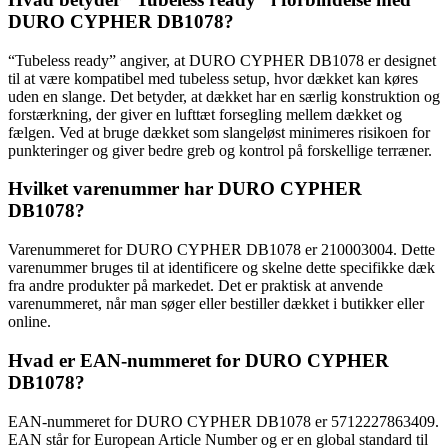
DURO CYPHER DB1078?
“Tubeless ready” angiver, at DURO CYPHER DB1078 er designet
til at være kompatibel med tubeless setup, hvor dækket kan køres
uden en slange. Det betyder, at dækket har en særlig konstruktion og
forstærkning, der giver en lufttæt forsegling mellem dækket og
fælgen. Ved at bruge dækket som slangeløst minimeres risikoen for
punkteringer og giver bedre greb og kontrol på forskellige terræner.
Hvilket varenummer har DURO CYPHER
DB1078?
Varenummeret for DURO CYPHER DB1078 er 210003004. Dette
varenummer bruges til at identificere og skelne dette specifikke dæk
fra andre produkter på markedet. Det er praktisk at anvende
varenummeret, når man søger eller bestiller dækket i butikker eller
online.
Hvad er EAN-nummeret for DURO CYPHER
DB1078?
EAN-nummeret for DURO CYPHER DB1078 er 5712227863409.
EAN står for European Article Number og er en global standard til