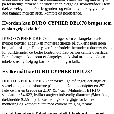
på forskellige terræner, herunder stier, bjerge og skovområder. Dette
dæk er velegnet til både begyndere og erfarne ryttere og giver en
god balance mellem greb, komfort og holdbarhed.
Hvordan kan DURO CYPHER DB1078 bruges som
et slangeløst dæk?
DURO CYPHER DB1078 kan bruges som et slangeløst dæk,
hvilket betyder, at det kan monteres direkte på cyklens fælg uden
brug af en slange. Dette giver flere fordele, herunder reduceret risiko
for punkteringer og bedre kontrol og greb på forskellige overflader.
For at bruge dækket som et slangeløst dæk skal man anvende en
tubeless ready fælg og korrekt monteringsteknik.
Hvilke mål har DURO CYPHER DB1078?
DURO CYPHER DB1078 har forskellige målinger, der angiver
størrelsen og dimensionerne på dækket. Den understøtter en 29″
fælg og har en bredde på 2.10″ (5.4 cm). Målingen i ETRTO-
standard er 54-622, hvilket angiver indvendig diameter (54mm) og
dækbredde (622mm). Disse målinger er vigtige for korrekt
montering og kompatibilitet med cyklens fælg og ramme.
Hvad betyder “Tubeless ready” i forbindelse med