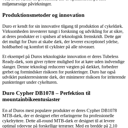
miljømæssige påvirkninger.
Produktionsmetoder og innovation
Duro er kendt for sin innovative tilgang til produktion af cykeldæk.
Virksomheden investerer tungt i forskning og udvikling for at sikre,
at deres produkter er i spidsen af teknologisk fremskridt. Dette gør
det muligt for Duro at skabe dæk, der leverer exceptionel ydelse,
holdbarhed og komfort til cyklister på alle niveauer.
Et eksempel på Duros teknologiske innovation er deres Tubeless
Ready-dæk, som giver ryttere mulighed for at køre uden indvendige
slanger. Denne teknologi reducerer vægten på dækket, forbedrer
grebet og formindsker risikoen for punkteringer. Duro har også
udviklet punkterresistente dæk, der minimerer risikoen for irriterende
punkteringer under cykelturen.
Duro Cypher DB1078 – Perfektion til
mountainbikeentusiaster
En af Duros mest populære produkter er deres Cypher DB1078
MTB-dæk, der er designet efter erfaringerne fra professionelle
cykelryttere. Dette all-round MTB-dæk er designet til at levere
optimal ydeevne på forskellige terræner. Med en bredde på 2,10