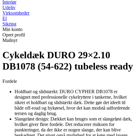
Interiør
Udeliv
Virksomheder
El
Sikring
Min konto
Opret profil
Mailnyt
Cykeldæk DURO 29×2.10
DB1078 (54-622) tubeless ready
Fordele
Holdbart og slidstærkt: DURO CYPHER DB1078 er
designet med professionelle cykelryttere i tankerne, hvilket
sikrer et holdbart og slidstærkt dæk. Dette gør det ideelt til
både off-road og bykørsel, hvor det kan modstå udfordrende
terræn og daglig brug.
Slangeløst design: Dækket kan bruges som et slangeløst dæk,
hvilket giver flere fordele. Det reducerer risikoen for
punkteringer, da der ikke er nogen slange, der kan blive
beskadiget. Det giver også mulighed for at køre med lavere