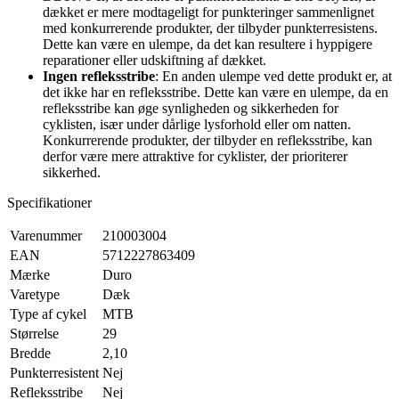
dækket er mere modtageligt for punkteringer sammenlignet
med konkurrerende produkter, der tilbyder punkterresistens.
Dette kan være en ulempe, da det kan resultere i hyppigere
reparationer eller udskiftning af dækket.
Ingen refleksstribe
: En anden ulempe ved dette produkt er, at
det ikke har en refleksstribe. Dette kan være en ulempe, da en
refleksstribe kan øge synligheden og sikkerheden for
cyklisten, især under dårlige lysforhold eller om natten.
Konkurrerende produkter, der tilbyder en refleksstribe, kan
derfor være mere attraktive for cyklister, der prioriterer
sikkerhed.
Specifikationer
Varenummer
210003004
EAN
5712227863409
Mærke
Duro
Varetype
Dæk
Type af cykel
MTB
Størrelse
29
Bredde
2,10
Punkterresistent
Nej
Refleksstribe
Nej