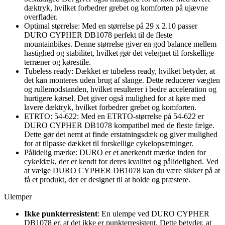
dæktryk, hvilket forbedrer grebet og komforten på ujævne
overflader.
Optimal størrelse: Med en størrelse på 29 x 2.10 passer
DURO CYPHER DB1078 perfekt til de fleste
mountainbikes. Denne størrelse giver en god balance mellem
hastighed og stabilitet, hvilket gør det velegnet til forskellige
terræner og kørestile.
Tubeless ready: Dækket er tubeless ready, hvilket betyder, at
det kan monteres uden brug af slange. Dette reducerer vægten
og rullemodstanden, hvilket resulterer i bedre acceleration og
hurtigere kørsel. Det giver også mulighed for at køre med
lavere dæktryk, hvilket forbedrer grebet og komforten.
ETRTO: 54-622: Med en ETRTO-størrelse på 54-622 er
DURO CYPHER DB1078 kompatibel med de fleste fælge.
Dette gør det nemt at finde erstatningsdæk og giver mulighed
for at tilpasse dækket til forskellige cykelopsætninger.
Pålidelig mærke: DURO er et anerkendt mærke inden for
cykeldæk, der er kendt for deres kvalitet og pålidelighed. Ved
at vælge DURO CYPHER DB1078 kan du være sikker på at
få et produkt, der er designet til at holde og præstere.
Ulemper
Ikke punkterresistent
: En ulempe ved DURO CYPHER
DB1078 er, at det ikke er punkterresistent. Dette betyder, at