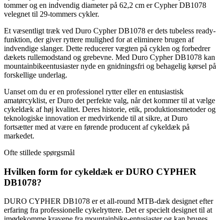
tommer og en indvendig diameter på 62,2 cm er Cypher DB1078
velegnet til 29-tommers cykler.
Et væsentligt træk ved Duro Cypher DB1078 er dets tubeless ready-
funktion, der giver ryttere mulighed for at eliminere brugen af
indvendige slanger. Dette reducerer vægten på cyklen og forbedrer
dækets rullemodstand og grebevne. Med Duro Cypher DB1078 kan
mountainbikeentusiaster nyde en gnidningsfri og behagelig kørsel på
forskellige underlag.
Uanset om du er en professionel rytter eller en entusiastisk
amatørcyklist, er Duro det perfekte valg, når det kommer til at vælge
cykeldæk af høj kvalitet. Deres historie, etik, produktionsmetoder og
teknologiske innovation er medvirkende til at sikre, at Duro
fortsætter med at være en førende producent af cykeldæk på
markedet.
Ofte stillede spørgsmål
Hvilken form for cykeldæk er DURO CYPHER
DB1078?
DURO CYPHER DB1078 er et all-round MTB-dæk designet efter
erfaring fra professionelle cykelryttere. Det er specielt designet til at
imødekomme kravene fra mountainbike-entusiaster og kan bruges