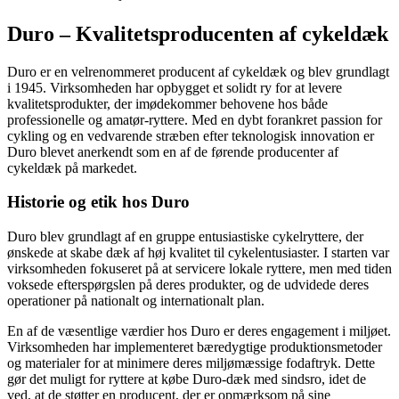
Duro – Kvalitetsproducenten af cykeldæk
Duro er en velrenommeret producent af cykeldæk og blev grundlagt
i 1945. Virksomheden har opbygget et solidt ry for at levere
kvalitetsprodukter, der imødekommer behovene hos både
professionelle og amatør-ryttere. Med en dybt forankret passion for
cykling og en vedvarende stræben efter teknologisk innovation er
Duro blevet anerkendt som en af de førende producenter af
cykeldæk på markedet.
Historie og etik hos Duro
Duro blev grundlagt af en gruppe entusiastiske cykelryttere, der
ønskede at skabe dæk af høj kvalitet til cykelentusiaster. I starten var
virksomheden fokuseret på at servicere lokale ryttere, men med tiden
voksede efterspørgslen på deres produkter, og de udvidede deres
operationer på nationalt og internationalt plan.
En af de væsentlige værdier hos Duro er deres engagement i miljøet.
Virksomheden har implementeret bæredygtige produktionsmetoder
og materialer for at minimere deres miljømæssige fodaftryk. Dette
gør det muligt for ryttere at købe Duro-dæk med sindsro, idet de
ved, at de støtter en producent, der er opmærksom på sine