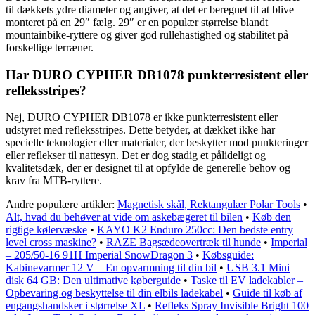
til dækkets ydre diameter og angiver, at det er beregnet til at blive
monteret på en 29″ fælg. 29″ er en populær størrelse blandt
mountainbike-ryttere og giver god rullehastighed og stabilitet på
forskellige terræner.
Har DURO CYPHER DB1078 punkterresistent eller
refleksstripes?
Nej, DURO CYPHER DB1078 er ikke punkterresistent eller
udstyret med refleksstripes. Dette betyder, at dækket ikke har
specielle teknologier eller materialer, der beskytter mod punkteringer
eller reflekser til nattesyn. Det er dog stadig et pålideligt og
kvalitetsdæk, der er designet til at opfylde de generelle behov og
krav fra MTB-ryttere.
Andre populære artikler:
Magnetisk skål, Rektangulær Polar Tools
•
Alt, hvad du behøver at vide om askebægeret til bilen
•
Køb den
rigtige kølervæske
•
KAYO K2 Enduro 250cc: Den bedste entry
level cross maskine?
•
RAZE Bagsædeovertræk til hunde
•
Imperial
– 205/50-16 91H Imperial SnowDragon 3
•
Købsguide:
Kabinevarmer 12 V – En opvarmning til din bil
•
USB 3.1 Mini
disk 64 GB: Den ultimative køberguide
•
Taske til EV ladekabler –
Opbevaring og beskyttelse til din elbils ladekabel
•
Guide til køb af
engangshandsker i størrelse XL
•
Refleks Spray Invisible Bright 100