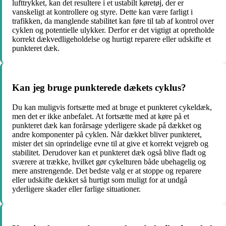
lufttrykket, kan det resultere i et ustabilt køretøj, der er
vanskeligt at kontrollere og styre. Dette kan være farligt i
trafikken, da manglende stabilitet kan føre til tab af kontrol over
cyklen og potentielle ulykker. Derfor er det vigtigt at opretholde
korrekt dækvedligeholdelse og hurtigt reparere eller udskifte et
punkteret dæk.
Kan jeg bruge punkterede dækets cyklus?
Du kan muligvis fortsætte med at bruge et punkteret cykeldæk,
men det er ikke anbefalet. At fortsætte med at køre på et
punkteret dæk kan forårsage yderligere skade på dækket og
andre komponenter på cyklen. Når dækket bliver punkteret,
mister det sin oprindelige evne til at give et korrekt vejgreb og
stabilitet. Derudover kan et punkteret dæk også blive fladt og
sværere at trække, hvilket gør cykelturen både ubehagelig og
mere anstrengende. Det bedste valg er at stoppe og reparere
eller udskifte dækket så hurtigt som muligt for at undgå
yderligere skader eller farlige situationer.