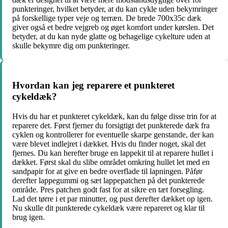
punkteringer, hvilket betyder, at du kan cykle uden bekymringer
på forskellige typer veje og terræn. De brede 700x35c dæk
giver også et bedre vejgreb og øget komfort under kørslen. Det
betyder, at du kan nyde glatte og behagelige cykelture uden at
skulle bekymre dig om punkteringer.
Hvordan kan jeg reparere et punkteret
cykeldæk?
Hvis du har et punkteret cykeldæk, kan du følge disse trin for at
reparere det. Først fjerner du forsigtigt det punkterede dæk fra
cyklen og kontrollerer for eventuelle skarpe genstande, der kan
være blevet indlejret i dækket. Hvis du finder noget, skal det
fjernes. Du kan herefter bruge en lappekit til at reparere hullet i
dækket. Først skal du slibe området omkring hullet let med en
sandpapir for at give en bedre overflade til lapningen. Påfør
derefter lappegummi og sæt lappepatchen på det punkterede
område. Pres patchen godt fast for at sikre en tæt forsegling.
Lad det tørre i et par minutter, og pust derefter dækket op igen.
Nu skulle dit punkterede cykeldæk være repareret og klar til
brug igen.