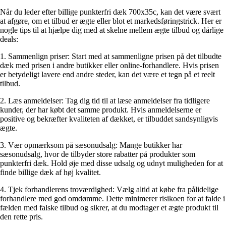
Når du leder efter billige punkterfri dæk 700x35c, kan det være svært
at afgøre, om et tilbud er ægte eller blot et markedsføringstrick. Her er
nogle tips til at hjælpe dig med at skelne mellem ægte tilbud og dårlige
deals:
1. Sammenlign priser: Start med at sammenligne prisen på det tilbudte
dæk med prisen i andre butikker eller online-forhandlere. Hvis prisen
er betydeligt lavere end andre steder, kan det være et tegn på et reelt
tilbud.
2. Læs anmeldelser: Tag dig tid til at læse anmeldelser fra tidligere
kunder, der har købt det samme produkt. Hvis anmeldelserne er
positive og bekræfter kvaliteten af dækket, er tilbuddet sandsynligvis
ægte.
3. Vær opmærksom på sæsonudsalg: Mange butikker har
sæsonudsalg, hvor de tilbyder store rabatter på produkter som
punkterfri dæk. Hold øje med disse udsalg og udnyt muligheden for at
finde billige dæk af høj kvalitet.
4. Tjek forhandlerens troværdighed: Vælg altid at købe fra pålidelige
forhandlere med god omdømme. Dette minimerer risikoen for at falde i
fælden med falske tilbud og sikrer, at du modtager et ægte produkt til
den rette pris.