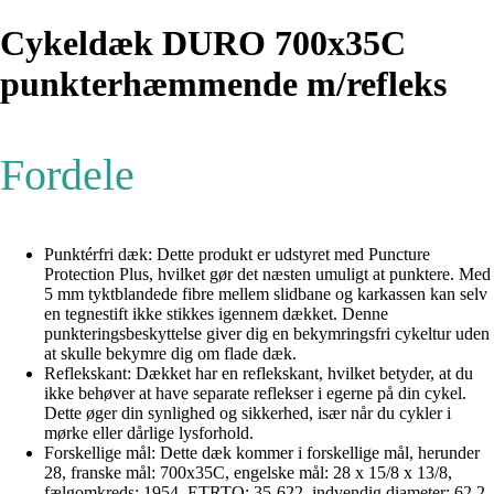
Cykeldæk DURO 700x35C
punkterhæmmende m/refleks
Fordele
Punktérfri dæk: Dette produkt er udstyret med Puncture
Protection Plus, hvilket gør det næsten umuligt at punktere. Med
5 mm tyktblandede fibre mellem slidbane og karkassen kan selv
en tegnestift ikke stikkes igennem dækket. Denne
punkteringsbeskyttelse giver dig en bekymringsfri cykeltur uden
at skulle bekymre dig om flade dæk.
Reflekskant: Dækket har en reflekskant, hvilket betyder, at du
ikke behøver at have separate reflekser i egerne på din cykel.
Dette øger din synlighed og sikkerhed, især når du cykler i
mørke eller dårlige lysforhold.
Forskellige mål: Dette dæk kommer i forskellige mål, herunder
28, franske mål: 700x35C, engelske mål: 28 x 15/8 x 13/8,
fælgomkreds: 1954, ETRTO: 35-622, indvendig diameter: 62,2