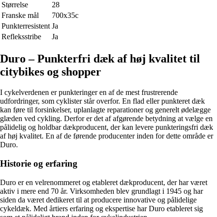
Størrelse
28
Franske mål
700x35c
Punkterresistent
Ja
Refleksstribe
Ja
Duro – Punkterfri dæk af høj kvalitet til
citybikes og shopper
I cykelverdenen er punkteringer en af ​​de mest frustrerende
udfordringer, som cyklister står overfor. En flad eller punkteret dæk
kan føre til forsinkelser, uplanlagte reparationer og generelt ødelægge
glæden ved cykling. Derfor er det af afgørende betydning at vælge en
pålidelig og holdbar dækproducent, der kan levere punkteringsfri dæk
af høj kvalitet. En af de førende producenter inden for dette område er
Duro.
Historie og erfaring
Duro er en velrenommeret og etableret dækproducent, der har været
aktiv i mere end 70 år. Virksomheden blev grundlagt i 1945 og har
siden da været dedikeret til at producere innovative og pålidelige
cykeldæk. Med årtiers erfaring og ekspertise har Duro etableret sig