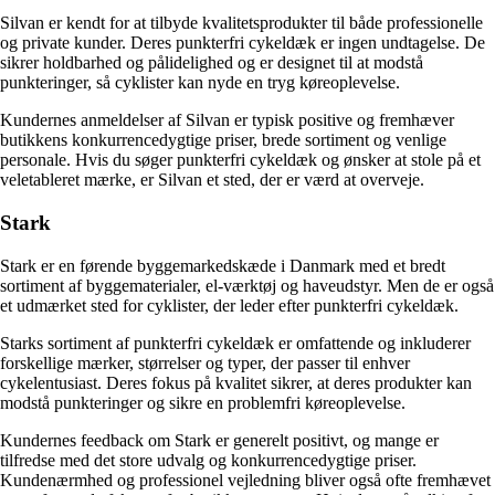
Silvan er kendt for at tilbyde kvalitetsprodukter til både professionelle
og private kunder. Deres punkterfri cykeldæk er ingen undtagelse. De
sikrer holdbarhed og pålidelighed og er designet til at modstå
punkteringer, så cyklister kan nyde en tryg køreoplevelse.
Kundernes anmeldelser af Silvan er typisk positive og fremhæver
butikkens konkurrencedygtige priser, brede sortiment og venlige
personale. Hvis du søger punkterfri cykeldæk og ønsker at stole på et
veletableret mærke, er Silvan et sted, der er værd at overveje.
Stark
Stark er en førende byggemarkedskæde i Danmark med et bredt
sortiment af byggematerialer, el-værktøj og haveudstyr. Men de er også
et udmærket sted for cyklister, der leder efter punkterfri cykeldæk.
Starks sortiment af punkterfri cykeldæk er omfattende og inkluderer
forskellige mærker, størrelser og typer, der passer til enhver
cykelentusiast. Deres fokus på kvalitet sikrer, at deres produkter kan
modstå punkteringer og sikre en problemfri køreoplevelse.
Kundernes feedback om Stark er generelt positivt, og mange er
tilfredse med det store udvalg og konkurrencedygtige priser.
Kundenærmhed og professionel vejledning bliver også ofte fremhævet