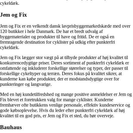
cykeldæk.
Jem og Fix
Jem og Fix er en velkendt dansk lavprisbyggemarkedskæde med over
120 butikker i hele Danmark. De har et bredt udvalg af
byggematerialer og produkter til have og fritid. De er også en
fremragende destination for cyklister på udkig efter punkterfri
cykeldæk.
Jem og Fix lægger stor vægt på at tilbyde produkter af høj kvalitet til
konkurrencedygtige priser. Deres sortiment af punkterfri cykeldæk er
omfattende og inkluderer forskellige størrelser og typer, der passer til
forskellige cykeltyper og terræn. Deres fokus på kvalitet sikrer, at
kunderne kan købe produkter, der er modstandsdygtige over for
punkteringer og langvarige.
Med en høj kundetilfredshed og mange positive anmeldelser er Jem og
Fix blevet et foretrukken valg for mange cyklister. Kunderne
fremhæver ofte butikkens venlige personale, effektiv kundeservice og
gode købsoplevelse. Hvis du leder efter punkterfri cykeldæk af høj
kvalitet til en god pris, er Jem og Fix et sted, du bør overveje.
Bauhaus