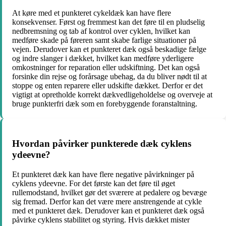
At køre med et punkteret cykeldæk kan have flere
konsekvenser. Først og fremmest kan det føre til en pludselig
nedbremsning og tab af kontrol over cyklen, hvilket kan
medføre skade på føreren samt skabe farlige situationer på
vejen. Derudover kan et punkteret dæk også beskadige fælge
og indre slanger i dækket, hvilket kan medføre yderligere
omkostninger for reparation eller udskiftning. Det kan også
forsinke din rejse og forårsage ubehag, da du bliver nødt til at
stoppe og enten reparere eller udskifte dækket. Derfor er det
vigtigt at opretholde korrekt dækvedligeholdelse og overveje at
bruge punkterfri dæk som en forebyggende foranstaltning.
Hvordan påvirker punkterede dæk cyklens
ydeevne?
Et punkteret dæk kan have flere negative påvirkninger på
cyklens ydeevne. For det første kan det føre til øget
rullemodstand, hvilket gør det sværere at pedalere og bevæge
sig fremad. Derfor kan det være mere anstrengende at cykle
med et punkteret dæk. Derudover kan et punkteret dæk også
påvirke cyklens stabilitet og styring. Hvis dækket mister