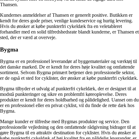
Thansen.
Kundernes anmeldelser af Thansen er generelt positive. Butikken er
kendt for deres gode priser, venlige kundeservice og hurtig levering.
Hvis du ønsker at købe punkterfri cykeldæk fra en veletableret
forhandler med en solid tilfredshedsrate blandt kunderne, er Thansen et
sted, der er værd at overveje.
Bygma
Bygma er en professionel leverandør af byggematerialer og værktøj til
det danske marked. De er kendt for deres høje kvalitet og omfattende
sortiment. Selvom Bygma primært betjener den professionelle sektor,
er de også et sted for cyklister, der ønsker at købe punkterfri cykeldæk.
Bygma tilbyder et udvalg af punkterfri cykeldæk, der er designet til at
modstå punkteringer og sikre en problemfri køreoplevelse. Deres
produkter er kendt for deres holdbarhed og pålidelighed. Uanset om du
er en professionel eller en privat cyklist, vil du finde de rette dæk hos
Bygma.
Mange kunder er tilfredse med Bygmas produkter og service. Den
professionelle vejledning og den omfattende rådgivning bidrager til at
gøre Bygma til en attraktiv destination for cyklister. Hvis du ønsker at
købe punkterfri cykeldæk af høj kvalitet fra en pålidelig leverandør, er