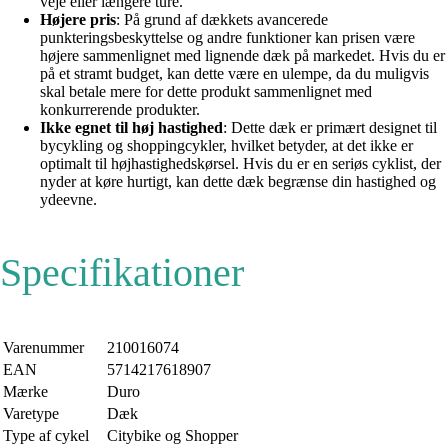
veje eller længere ture.
Højere pris
: På grund af dækkets avancerede
punkteringsbeskyttelse og andre funktioner kan prisen være
højere sammenlignet med lignende dæk på markedet. Hvis du er
på et stramt budget, kan dette være en ulempe, da du muligvis
skal betale mere for dette produkt sammenlignet med
konkurrerende produkter.
Ikke egnet til høj hastighed
: Dette dæk er primært designet til
bycykling og shoppingcykler, hvilket betyder, at det ikke er
optimalt til højhastighedskørsel. Hvis du er en seriøs cyklist, der
nyder at køre hurtigt, kan dette dæk begrænse din hastighed og
ydeevne.
Specifikationer
Varenummer
210016074
EAN
5714217618907
Mærke
Duro
Varetype
Dæk
Type af cykel
Citybike og Shopper