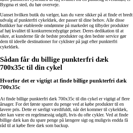
Bygma et sted, du bør overveje.
Uanset hvilken butik du vælger, kan du være sikker på at finde et bredt
udvalg af punkterfri cykeldæk, der passer til dine behov. Alle disse
butikker har etablerede omdømme på markedet og tilbyder produkter
af høj kvalitet til konkurrencedygtige priser. Deres dedikation til at
sikre, at kunderne får de bedste produkter og den bedste service gør
dem til ideelle destinationer for cyklister på jagt efter punkterfri
cykeldæk.
Sådan får du billige punkterfri dæk
700x35c til din cykel
Hvorfor det er vigtigt at finde billige punkterfri dæk
700x35c
At finde billige punkterfri dæk 700x35c til din cykel er vigtigt af flere
årsager. For det første sparer du penge ved at købe produkter til en
lavere pris. Dette er særligt værdifuldt, når det kommer til cykeldæk,
der kan være en regelmæssig udgift, hvis du ofte cykler. Ved at finde
billige dæk kan du spare penge på længere sigt og muligvis endda få
råd til at købe flere dæk som backup.