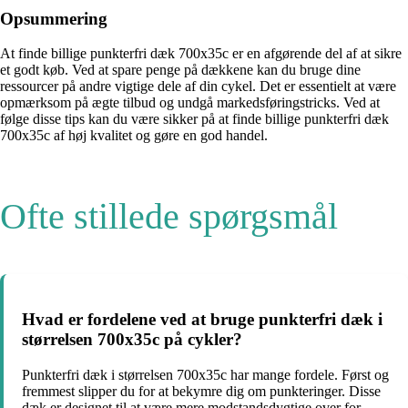
Opsummering
At finde billige punkterfri dæk 700x35c er en afgørende del af at sikre
et godt køb. Ved at spare penge på dækkene kan du bruge dine
ressourcer på andre vigtige dele af din cykel. Det er essentielt at være
opmærksom på ægte tilbud og undgå markedsføringstricks. Ved at
følge disse tips kan du være sikker på at finde billige punkterfri dæk
700x35c af høj kvalitet og gøre en god handel.
Ofte stillede spørgsmål
Hvad er fordelene ved at bruge punkterfri dæk i
størrelsen 700x35c på cykler?
Punkterfri dæk i størrelsen 700x35c har mange fordele. Først og
fremmest slipper du for at bekymre dig om punkteringer. Disse
dæk er designet til at være mere modstandsdygtige over for