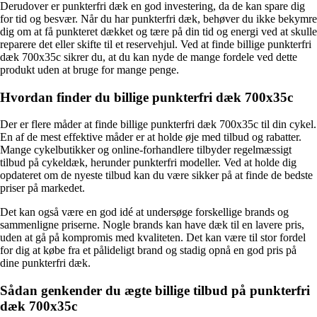
Derudover er punkterfri dæk en god investering, da de kan spare dig
for tid og besvær. Når du har punkterfri dæk, behøver du ikke bekymre
dig om at få punkteret dækket og tære på din tid og energi ved at skulle
reparere det eller skifte til et reservehjul. Ved at finde billige punkterfri
dæk 700x35c sikrer du, at du kan nyde de mange fordele ved dette
produkt uden at bruge for mange penge.
Hvordan finder du billige punkterfri dæk 700x35c
Der er flere måder at finde billige punkterfri dæk 700x35c til din cykel.
En af de mest effektive måder er at holde øje med tilbud og rabatter.
Mange cykelbutikker og online-forhandlere tilbyder regelmæssigt
tilbud på cykeldæk, herunder punkterfri modeller. Ved at holde dig
opdateret om de nyeste tilbud kan du være sikker på at finde de bedste
priser på markedet.
Det kan også være en god idé at undersøge forskellige brands og
sammenligne priserne. Nogle brands kan have dæk til en lavere pris,
uden at gå på kompromis med kvaliteten. Det kan være til stor fordel
for dig at købe fra et pålideligt brand og stadig opnå en god pris på
dine punkterfri dæk.
Sådan genkender du ægte billige tilbud på punkterfri
dæk 700x35c