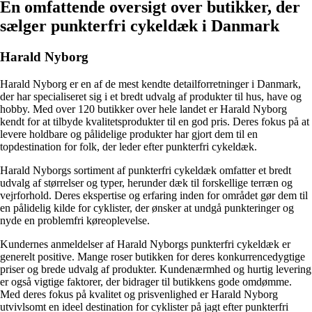
En omfattende oversigt over butikker, der
sælger punkterfri cykeldæk i Danmark
Harald Nyborg
Harald Nyborg er en af de mest kendte detailforretninger i Danmark,
der har specialiseret sig i et bredt udvalg af produkter til hus, have og
hobby. Med over 120 butikker over hele landet er Harald Nyborg
kendt for at tilbyde kvalitetsprodukter til en god pris. Deres fokus på at
levere holdbare og pålidelige produkter har gjort dem til en
topdestination for folk, der leder efter punkterfri cykeldæk.
Harald Nyborgs sortiment af punkterfri cykeldæk omfatter et bredt
udvalg af størrelser og typer, herunder dæk til forskellige terræn og
vejrforhold. Deres ekspertise og erfaring inden for området gør dem til
en pålidelig kilde for cyklister, der ønsker at undgå punkteringer og
nyde en problemfri køreoplevelse.
Kundernes anmeldelser af Harald Nyborgs punkterfri cykeldæk er
generelt positive. Mange roser butikken for deres konkurrencedygtige
priser og brede udvalg af produkter. Kundenærmhed og hurtig levering
er også vigtige faktorer, der bidrager til butikkens gode omdømme.
Med deres fokus på kvalitet og prisvenlighed er Harald Nyborg
utvivlsomt en ideel destination for cyklister på jagt efter punkterfri