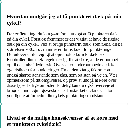
Hvordan undgår jeg at få punkteret dæk på min
cykel?
Der er flere ting, du kan gøre for at undgå at få punkteret dæk
på din cykel. Først og fremmest er det vigtigt at have de rigtige
dæk på din cykel. Ved at bruge punkterfri dæk, som f.eks. dæk i
størrelsen 700x35c, minimerer du risikoen for punkteringer.
Derudover er det vigtigt at opretholde korrekt dæktryk.
Kontroller dine dæk regelmæssigt for at sikre, at de er pumpet
op til det anbefalede tryk. Over- eller underpumpede dæk kan
øge risikoen for punkteringer. En anden vigtig faktor er at
undgå skarpe genstande som glas, søm og sten på vejen. Vær
opmærksom på dit omgivelser, og prøv at undgå at køre over
disse typer farlige områder. Endelig kan du også overveje at
bruge en indlægningsvæske eller forstærket dækindsats for
yderligere at forbedre din cykels punkteringsmodstand.
Hvad er de mulige konsekvenser af at køre med
et punkteret cykeldæk?