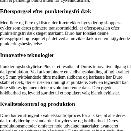
som et pålideligt brand inden for cykelindustrien.
Efterspørgsel efter punkteringsfri dæk
Med flere og flere cyklister, der foretrækker bycykler og shopper-
cykler som deres primære transportmiddel, er efterspørgslen efter
punkteringsfri dæk steget markant. Duro har forstået denne
efterspørgsel og reageret på det ved at udvikle dæk med en højtydende
punkteringsbeskyttelse.
Innovative teknologier
Punkteringsbeskyttelse Plus er et resultat af Duros innovative tilgang til
dækproduktion. Ved at kombinere en slidbanesblanding af høj kvalitet
og 5 mm tyktblandede fibre mellem slidbane og karkasse har Duro
skabt et dæk, der er næsten umuligt at punktere. Selv en tegnestift kan
ikke stikkes igennem dette revolutionerende dæk. Den øgede
holdbarhed og levetid gør det til et populært valg blandt cyklister.
Kvalitetskontrol og produktion
Duro har en stringent kvalitetskontrolproces for at sikre, at alle deres
dæk opfylder høje standarder for ydeevne og holdbarhed. Deres
produktionsmetoder omfatter nøje udvalgte materialer, avanceret