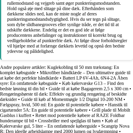
rullemodstand og vejgreb samt øger punkteringsmodstanden.
Hold også øje med slitage på dine dæk. Efterhånden som
dækkene slides ned, kan de miste nogle af deres
punkteringsmodstandsdygtighed. Hvis du ser tegn på slitage,
som dybe slidbanegrooves eller synlige tråde, er det tid til at
udskifte dækkene. Endelig er det en god ide at følge
producentens anbefalinger og instruktioner til korrekt brug og
vedligeholdelse af punkterfrie dæk. At følge disse forholdsregler
vil hjælpe med at forlænge dækkets levetid og opnå den bedste
ydeevne og pålidelighed.
Andre populære artikler:
Kuglekobling til 50 mm trækstang: En
komplet købsguide
•
Mikrofiber håndklæde – Den ultimative guide til
at købe det perfekte håndklæde
•
Batteri LP 6V-4Ah, 6N4-2A Åben
syre: En omfattende købsguide
•
Køb kølervæske G13 – Find den
bedste løsning til din bil
•
Guide til at købe Bagagerem 2,5 x 300 cm
•
Rengøringsbørste til dæk: Effektiv og grundig rengøring af beskidte
dæksider
•
Guide til køb af Momentnøgle 1/2 Digital 10-200 NM
•
Fælgspray, hvid, 500 ml: En guide til potentielle købere
•
Hanstik til
cigartænder 5A: En guide til potentielle købere
•
Grill plade til Mobilt
Gasblus i kuffert
•
Rettet mod potentielle købere af RAZE Foldbar
hunderampe til bil
•
Crossbriller med spejlglas til børn
•
Køb af
Kølervæske gul, 5 liter – En omfattende køberguide
•
Scangrip Nova
R: Den ideelle arbejdslampe med 2000 lumen og lysdæmpning
•