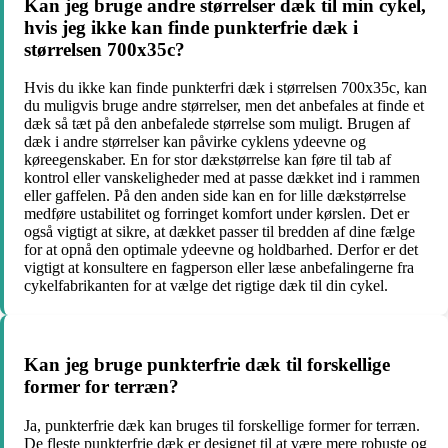
Kan jeg bruge andre størrelser dæk til min cykel,
hvis jeg ikke kan finde punkterfrie dæk i
størrelsen 700x35c?
Hvis du ikke kan finde punkterfri dæk i størrelsen 700x35c, kan
du muligvis bruge andre størrelser, men det anbefales at finde et
dæk så tæt på den anbefalede størrelse som muligt. Brugen af
dæk i andre størrelser kan påvirke cyklens ydeevne og
køreegenskaber. En for stor dækstørrelse kan føre til tab af
kontrol eller vanskeligheder med at passe dækket ind i rammen
eller gaffelen. På den anden side kan en for lille dækstørrelse
medføre ustabilitet og forringet komfort under kørslen. Det er
også vigtigt at sikre, at dækket passer til bredden af dine fælge
for at opnå den optimale ydeevne og holdbarhed. Derfor er det
vigtigt at konsultere en fagperson eller læse anbefalingerne fra
cykelfabrikanten for at vælge det rigtige dæk til din cykel.
Kan jeg bruge punkterfrie dæk til forskellige
former for terræn?
Ja, punkterfrie dæk kan bruges til forskellige former for terræn.
De fleste punkterfrie dæk er designet til at være mere robuste og