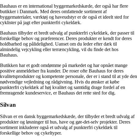
Bauhaus er en international byggemarkedskæde, der også har flere
butikker i Danmark. Med deres omfattende sortiment af
byggematerialer, værktøj og haveudstyr er de også et ideelt sted for
cyklister på jagt efter punkterfri cykeldæk.
Bauhaus tilbyder et bredt udvalg af punkterfri cykeldæk, der passer til
forskellige behov og præferencer. Deres produkter er kendt for deres
holdbarhed og pålidelighed. Uanset om du leder efter dæk til
almindelig vejcykling eller terræncykling, vil du finde det hos
Bauhaus.
Butikken har et godt omdømme på markedet og har opnået mange
positive anmeldelser fra kunder. De roser ofte Bauhaus for deres
kvalitetsprodukter og kompetente personale, der er i stand til at yde den
nødvendige vejledning og rådgivning. Hvis du ønsker at købe
punkterfri cykeldæk af høj kvalitet og samtidig drage fordel af en
fremragende kundeservice, er Bauhaus det rette sted for dig.
Silvan
Silvan er en dansk byggemarkedskæde, der tilbyder et bredt udvalg af
produkter og løsninger til hus, have og gør-det-selv projekter. Deres
sortiment inkluderer også et udvalg af punkterfri cykeldæk til
forskellige behov og cykeltyper.