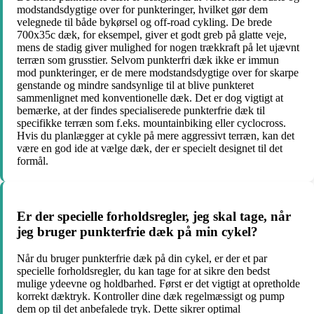
modstandsdygtige over for punkteringer, hvilket gør dem
velegnede til både bykørsel og off-road cykling. De brede
700x35c dæk, for eksempel, giver et godt greb på glatte veje,
mens de stadig giver mulighed for nogen trækkraft på let ujævnt
terræn som grusstier. Selvom punkterfri dæk ikke er immun
mod punkteringer, er de mere modstandsdygtige over for skarpe
genstande og mindre sandsynlige til at blive punkteret
sammenlignet med konventionelle dæk. Det er dog vigtigt at
bemærke, at der findes specialiserede punkterfrie dæk til
specifikke terræn som f.eks. mountainbiking eller cyclocross.
Hvis du planlægger at cykle på mere aggressivt terræn, kan det
være en god ide at vælge dæk, der er specielt designet til det
formål.
Er der specielle forholdsregler, jeg skal tage, når
jeg bruger punkterfrie dæk på min cykel?
Når du bruger punkterfrie dæk på din cykel, er der et par
specielle forholdsregler, du kan tage for at sikre den bedst
mulige ydeevne og holdbarhed. Først er det vigtigt at opretholde
korrekt dæktryk. Kontroller dine dæk regelmæssigt og pump
dem op til det anbefalede tryk. Dette sikrer optimal