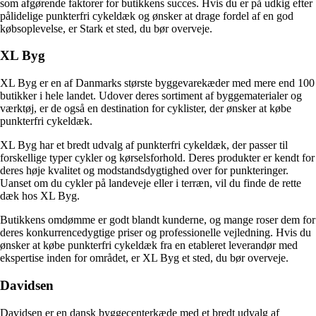
som afgørende faktorer for butikkens succes. Hvis du er på udkig efter
pålidelige punkterfri cykeldæk og ønsker at drage fordel af en god
købsoplevelse, er Stark et sted, du bør overveje.
XL Byg
XL Byg er en af Danmarks største byggevarekæder med mere end 100
butikker i hele landet. Udover deres sortiment af byggematerialer og
værktøj, er de også en destination for cyklister, der ønsker at købe
punkterfri cykeldæk.
XL Byg har et bredt udvalg af punkterfri cykeldæk, der passer til
forskellige typer cykler og kørselsforhold. Deres produkter er kendt for
deres høje kvalitet og modstandsdygtighed over for punkteringer.
Uanset om du cykler på landeveje eller i terræn, vil du finde de rette
dæk hos XL Byg.
Butikkens omdømme er godt blandt kunderne, og mange roser dem for
deres konkurrencedygtige priser og professionelle vejledning. Hvis du
ønsker at købe punkterfri cykeldæk fra en etableret leverandør med
ekspertise inden for området, er XL Byg et sted, du bør overveje.
Davidsen
Davidsen er en dansk byggecenterkæde med et bredt udvalg af