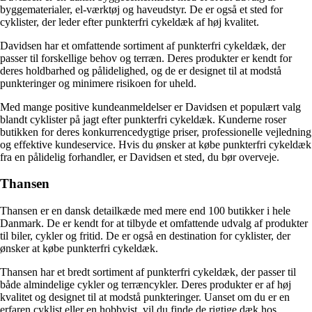
byggematerialer, el-værktøj og haveudstyr. De er også et sted for
cyklister, der leder efter punkterfri cykeldæk af høj kvalitet.
Davidsen har et omfattende sortiment af punkterfri cykeldæk, der
passer til forskellige behov og terræn. Deres produkter er kendt for
deres holdbarhed og pålidelighed, og de er designet til at modstå
punkteringer og minimere risikoen for uheld.
Med mange positive kundeanmeldelser er Davidsen et populært valg
blandt cyklister på jagt efter punkterfri cykeldæk. Kunderne roser
butikken for deres konkurrencedygtige priser, professionelle vejledning
og effektive kundeservice. Hvis du ønsker at købe punkterfri cykeldæk
fra en pålidelig forhandler, er Davidsen et sted, du bør overveje.
Thansen
Thansen er en dansk detailkæde med mere end 100 butikker i hele
Danmark. De er kendt for at tilbyde et omfattende udvalg af produkter
til biler, cykler og fritid. De er også en destination for cyklister, der
ønsker at købe punkterfri cykeldæk.
Thansen har et bredt sortiment af punkterfri cykeldæk, der passer til
både almindelige cykler og terræncykler. Deres produkter er af høj
kvalitet og designet til at modstå punkteringer. Uanset om du er en
erfaren cyklist eller en hobbyist, vil du finde de rigtige dæk hos