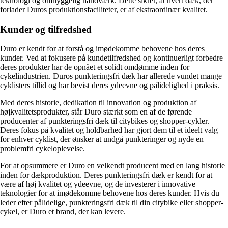
teknologi og omhyggelig håndværk. Dette sikrer, at hvert dæk, der
forlader Duros produktionsfaciliteter, er af ekstraordinær kvalitet.
Kunder og tilfredshed
Duro er kendt for at forstå og imødekomme behovene hos deres
kunder. Ved at fokusere på kundetilfredshed og kontinuerligt forbedre
deres produkter har de opnået et solidt omdømme inden for
cykelindustrien. Duros punkteringsfri dæk har allerede vundet mange
cyklisters tillid og har bevist deres ydeevne og pålidelighed i praksis.
Med deres historie, dedikation til innovation og produktion af
højkvalitetsprodukter, står Duro stærkt som en af ​​de førende
producenter af punkteringsfri dæk til citybikes og shopper-cykler.
Deres fokus på kvalitet og holdbarhed har gjort dem til et ideelt valg
for enhver cyklist, der ønsker at undgå punkteringer og nyde en
problemfri cykeloplevelse.
For at opsummere er Duro en velkendt producent med en lang historie
inden for dækproduktion. Deres punkteringsfri dæk er kendt for at
være af høj kvalitet og ydeevne, og de investerer i innovative
teknologier for at imødekomme behovene hos deres kunder. Hvis du
leder efter pålidelige, punkteringsfri dæk til din citybike eller shopper-
cykel, er Duro et brand, der kan levere.