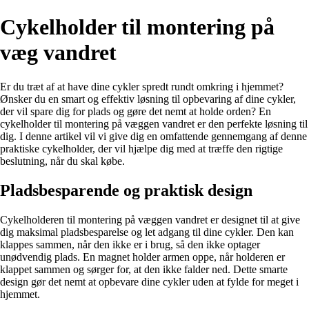
Cykelholder til montering på
væg vandret
Er du træt af at have dine cykler spredt rundt omkring i hjemmet?
Ønsker du en smart og effektiv løsning til opbevaring af dine cykler,
der vil spare dig for plads og gøre det nemt at holde orden? En
cykelholder til montering på væggen vandret er den perfekte løsning til
dig. I denne artikel vil vi give dig en omfattende gennemgang af denne
praktiske cykelholder, der vil hjælpe dig med at træffe den rigtige
beslutning, når du skal købe.
Pladsbesparende og praktisk design
Cykelholderen til montering på væggen vandret er designet til at give
dig maksimal pladsbesparelse og let adgang til dine cykler. Den kan
klappes sammen, når den ikke er i brug, så den ikke optager
unødvendig plads. En magnet holder armen oppe, når holderen er
klappet sammen og sørger for, at den ikke falder ned. Dette smarte
design gør det nemt at opbevare dine cykler uden at fylde for meget i
hjemmet.