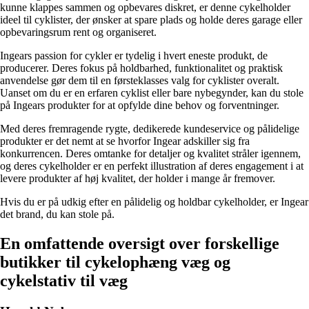
kunne klappes sammen og opbevares diskret, er denne cykelholder
ideel til cyklister, der ønsker at spare plads og holde deres garage eller
opbevaringsrum rent og organiseret.
Ingears passion for cykler er tydelig i hvert eneste produkt, de
producerer. Deres fokus på holdbarhed, funktionalitet og praktisk
anvendelse gør dem til en førsteklasses valg for cyklister overalt.
Uanset om du er en erfaren cyklist eller bare nybegynder, kan du stole
på Ingears produkter for at opfylde dine behov og forventninger.
Med deres fremragende rygte, dedikerede kundeservice og pålidelige
produkter er det nemt at se hvorfor Ingear adskiller sig fra
konkurrencen. Deres omtanke for detaljer og kvalitet stråler igennem,
og deres cykelholder er en perfekt illustration af deres engagement i at
levere produkter af høj kvalitet, der holder i mange år fremover.
Hvis du er på udkig efter en pålidelig og holdbar cykelholder, er Ingear
det brand, du kan stole på.
En omfattende oversigt over forskellige
butikker til cykelophæng væg og
cykelstativ til væg