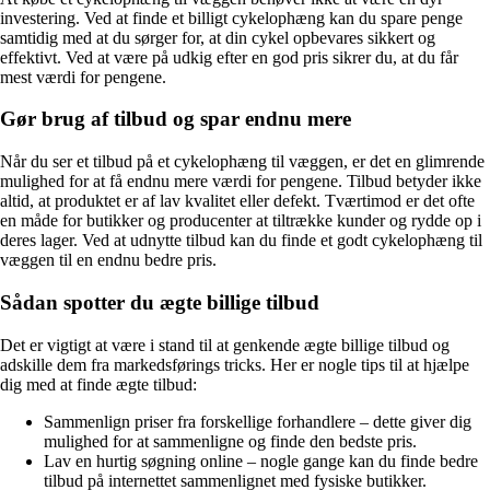
investering. Ved at finde et billigt cykelophæng kan du spare penge
samtidig med at du sørger for, at din cykel opbevares sikkert og
effektivt. Ved at være på udkig efter en god pris sikrer du, at du får
mest værdi for pengene.
Gør brug af tilbud og spar endnu mere
Når du ser et tilbud på et cykelophæng til væggen, er det en glimrende
mulighed for at få endnu mere værdi for pengene. Tilbud betyder ikke
altid, at produktet er af lav kvalitet eller defekt. Tværtimod er det ofte
en måde for butikker og producenter at tiltrække kunder og rydde op i
deres lager. Ved at udnytte tilbud kan du finde et godt cykelophæng til
væggen til en endnu bedre pris.
Sådan spotter du ægte billige tilbud
Det er vigtigt at være i stand til at genkende ægte billige tilbud og
adskille dem fra markedsførings tricks. Her er nogle tips til at hjælpe
dig med at finde ægte tilbud:
Sammenlign priser fra forskellige forhandlere – dette giver dig
mulighed for at sammenligne og finde den bedste pris.
Lav en hurtig søgning online – nogle gange kan du finde bedre
tilbud på internettet sammenlignet med fysiske butikker.