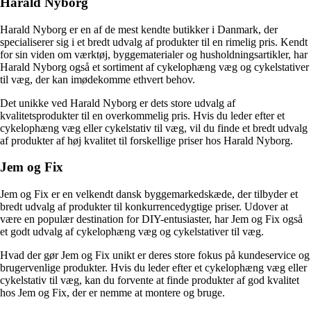
Harald Nyborg
Harald Nyborg er en af de mest kendte butikker i Danmark, der
specialiserer sig i et bredt udvalg af produkter til en rimelig pris. Kendt
for sin viden om værktøj, byggematerialer og husholdningsartikler, har
Harald Nyborg også et sortiment af cykelophæng væg og cykelstativer
til væg, der kan imødekomme ethvert behov.
Det unikke ved Harald Nyborg er dets store udvalg af
kvalitetsprodukter til en overkommelig pris. Hvis du leder efter et
cykelophæng væg eller cykelstativ til væg, vil du finde et bredt udvalg
af produkter af høj kvalitet til forskellige priser hos Harald Nyborg.
Jem og Fix
Jem og Fix er en velkendt dansk byggemarkedskæde, der tilbyder et
bredt udvalg af produkter til konkurrencedygtige priser. Udover at
være en populær destination for DIY-entusiaster, har Jem og Fix også
et godt udvalg af cykelophæng væg og cykelstativer til væg.
Hvad der gør Jem og Fix unikt er deres store fokus på kundeservice og
brugervenlige produkter. Hvis du leder efter et cykelophæng væg eller
cykelstativ til væg, kan du forvente at finde produkter af god kvalitet
hos Jem og Fix, der er nemme at montere og bruge.