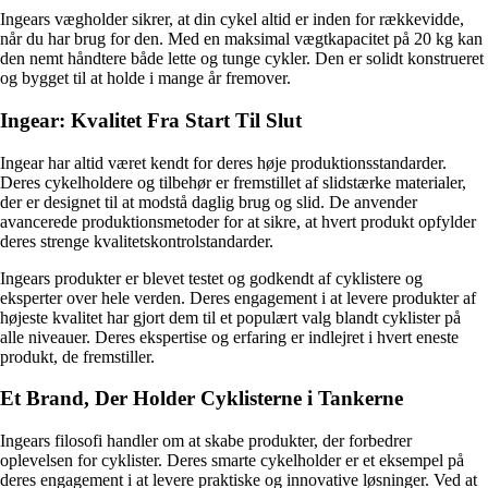
Ingears vægholder sikrer, at din cykel altid er inden for rækkevidde,
når du har brug for den. Med en maksimal vægtkapacitet på 20 kg kan
den nemt håndtere både lette og tunge cykler. Den er solidt konstrueret
og bygget til at holde i mange år fremover.
Ingear: Kvalitet Fra Start Til Slut
Ingear har altid været kendt for deres høje produktionsstandarder.
Deres cykelholdere og tilbehør er fremstillet af slidstærke materialer,
der er designet til at modstå daglig brug og slid. De anvender
avancerede produktionsmetoder for at sikre, at hvert produkt opfylder
deres strenge kvalitetskontrolstandarder.
Ingears produkter er blevet testet og godkendt af cyklistere og
eksperter over hele verden. Deres engagement i at levere produkter af
højeste kvalitet har gjort dem til et populært valg blandt cyklister på
alle niveauer. Deres ekspertise og erfaring er indlejret i hvert eneste
produkt, de fremstiller.
Et Brand, Der Holder Cyklisterne i Tankerne
Ingears filosofi handler om at skabe produkter, der forbedrer
oplevelsen for cyklister. Deres smarte cykelholder er et eksempel på
deres engagement i at levere praktiske og innovative løsninger. Ved at