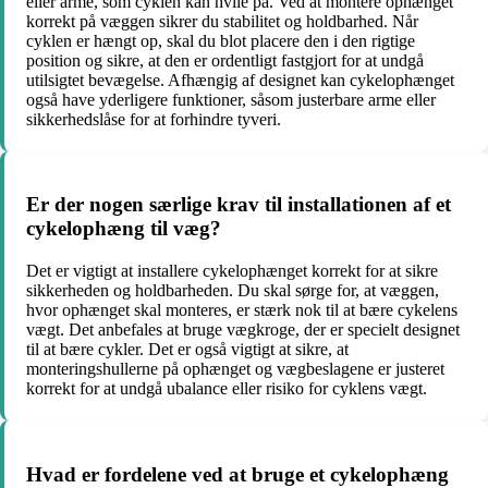
eller arme, som cyklen kan hvile på. Ved at montere ophænget
korrekt på væggen sikrer du stabilitet og holdbarhed. Når
cyklen er hængt op, skal du blot placere den i den rigtige
position og sikre, at den er ordentligt fastgjort for at undgå
utilsigtet bevægelse. Afhængig af designet kan cykelophænget
også have yderligere funktioner, såsom justerbare arme eller
sikkerhedslåse for at forhindre tyveri.
Er der nogen særlige krav til installationen af ​​et
cykelophæng til væg?
Det er vigtigt at installere cykelophænget korrekt for at sikre
sikkerheden og holdbarheden. Du skal sørge for, at væggen,
hvor ophænget skal monteres, er stærk nok til at bære cykelens
vægt. Det anbefales at bruge vægkroge, der er specielt designet
til at bære cykler. Det er også vigtigt at sikre, at
monteringshullerne på ophænget og vægbeslagene er justeret
korrekt for at undgå ubalance eller risiko for cyklens vægt.
Hvad er fordelene ved at bruge et cykelophæng