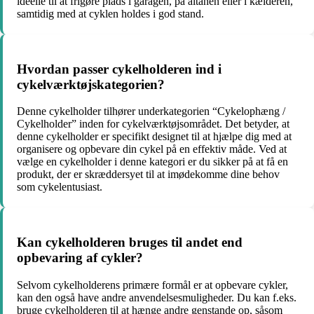
ideelle til at frigøre plads i garagen, på altanen eller i kælderen,
samtidig med at cyklen holdes i god stand.
Hvordan passer cykelholderen ind i
cykelværktøjskategorien?
Denne cykelholder tilhører underkategorien “Cykelophæng /
Cykelholder” inden for cykelværktøjsområdet. Det betyder, at
denne cykelholder er specifikt designet til at hjælpe dig med at
organisere og opbevare din cykel på en effektiv måde. Ved at
vælge en cykelholder i denne kategori er du sikker på at få en
produkt, der er skræddersyet til at imødekomme dine behov
som cykelentusiast.
Kan cykelholderen bruges til andet end
opbevaring af cykler?
Selvom cykelholderens primære formål er at opbevare cykler,
kan den også have andre anvendelsesmuligheder. Du kan f.eks.
bruge cykelholderen til at hænge andre genstande op, såsom