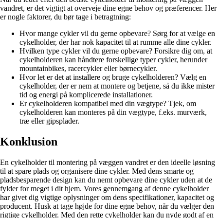
vandret, er det vigtigt at overveje dine egne behov og præferencer. Her
er nogle faktorer, du bør tage i betragtning:
Hvor mange cykler vil du gerne opbevare? Sørg for at vælge en
cykelholder, der har nok kapacitet til at rumme alle dine cykler.
Hvilken type cykler vil du gerne opbevare? Forsikre dig om, at
cykelholderen kan håndtere forskellige typer cykler, herunder
mountainbikes, racercykler eller børnecykler.
Hvor let er det at installere og bruge cykelholderen? Vælg en
cykelholder, der er nem at montere og betjene, så du ikke mister
tid og energi på komplicerede installationer.
Er cykelholderen kompatibel med din vægtype? Tjek, om
cykelholderen kan monteres på din vægtype, f.eks. murværk,
træ eller gipsplader.
Konklusion
En cykelholder til montering på væggen vandret er den ideelle løsning
til at spare plads og organisere dine cykler. Med dens smarte og
pladsbesparende design kan du nemt opbevare dine cykler uden at de
fylder for meget i dit hjem. Vores gennemgang af denne cykelholder
har givet dig vigtige oplysninger om dens specifikationer, kapacitet og
producent. Husk at tage højde for dine egne behov, når du vælger den
rigtige cykelholder. Med den rette cykelholder kan du nyde godt af en