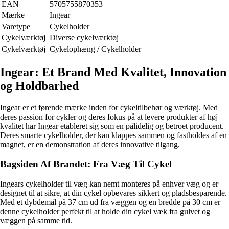
EAN
5705755870353
Mærke
Ingear
Varetype
Cykelholder
Cykelværktøj
Diverse cykelværktøj
Cykelværktøj
Cykelophæng / Cykelholder
Ingear: Et Brand Med Kvalitet, Innovation
og Holdbarhed
Ingear er et førende mærke inden for cykeltilbehør og værktøj. Med
deres passion for cykler og deres fokus på at levere produkter af høj
kvalitet har Ingear etableret sig som en pålidelig og betroet producent.
Deres smarte cykelholder, der kan klappes sammen og fastholdes af en
magnet, er en demonstration af deres innovative tilgang.
Bagsiden Af Brandet: Fra Væg Til Cykel
Ingears cykelholder til væg kan nemt monteres på enhver væg og er
designet til at sikre, at din cykel opbevares sikkert og pladsbesparende.
Med et dybdemål på 37 cm ud fra væggen og en bredde på 30 cm er
denne cykelholder perfekt til at holde din cykel væk fra gulvet og
væggen på samme tid.