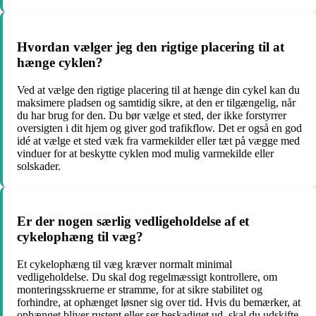
Hvordan vælger jeg den rigtige placering til at
hænge cyklen?
Ved at vælge den rigtige placering til at hænge din cykel kan du
maksimere pladsen og samtidig sikre, at den er tilgængelig, når
du har brug for den. Du bør vælge et sted, der ikke forstyrrer
oversigten i dit hjem og giver god trafikflow. Det er også en god
idé at vælge et sted væk fra varmekilder eller tæt på vægge med
vinduer for at beskytte cyklen mod mulig varmekilde eller
solskader.
Er der nogen særlig vedligeholdelse af et
cykelophæng til væg?
Et cykelophæng til væg kræver normalt minimal
vedligeholdelse. Du skal dog regelmæssigt kontrollere, om
monteringsskruerne er stramme, for at sikre stabilitet og
forhindre, at ophænget løsner sig over tid. Hvis du bemærker, at
ophænget bliver rustent eller ser beskadiget ud, skal du udskifte