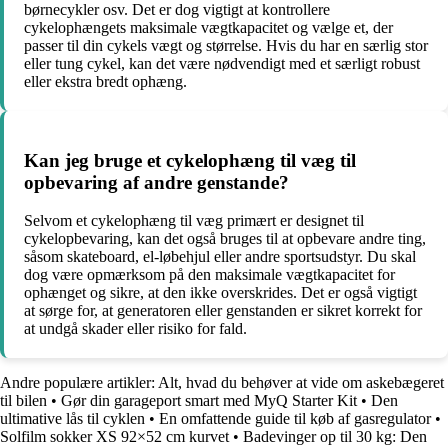
børnecykler osv. Det er dog vigtigt at kontrollere
cykelophængets maksimale vægtkapacitet og vælge et, der
passer til din cykels vægt og størrelse. Hvis du har en særlig stor
eller tung cykel, kan det være nødvendigt med et særligt robust
eller ekstra bredt ophæng.
Kan jeg bruge et cykelophæng til væg til
opbevaring af andre genstande?
Selvom et cykelophæng til væg primært er designet til
cykelopbevaring, kan det også bruges til at opbevare andre ting,
såsom skateboard, el-løbehjul eller andre sportsudstyr. Du skal
dog være opmærksom på den maksimale vægtkapacitet for
ophænget og sikre, at den ikke overskrides. Det er også vigtigt
at sørge for, at generatoren eller genstanden er sikret korrekt for
at undgå skader eller risiko for fald.
Andre populære artikler:
Alt, hvad du behøver at vide om askebægeret
til bilen
•
Gør din garageport smart med MyQ Starter Kit
•
Den
ultimative lås til cyklen
•
En omfattende guide til køb af gasregulator
•
Solfilm sokker XS 92×52 cm kurvet
•
Badevinger op til 30 kg: Den