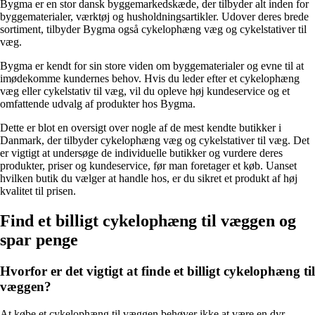
Bygma er en stor dansk byggemarkedskæde, der tilbyder alt inden for
byggematerialer, værktøj og husholdningsartikler. Udover deres brede
sortiment, tilbyder Bygma også cykelophæng væg og cykelstativer til
væg.
Bygma er kendt for sin store viden om byggematerialer og evne til at
imødekomme kundernes behov. Hvis du leder efter et cykelophæng
væg eller cykelstativ til væg, vil du opleve høj kundeservice og et
omfattende udvalg af produkter hos Bygma.
Dette er blot en oversigt over nogle af de mest kendte butikker i
Danmark, der tilbyder cykelophæng væg og cykelstativer til væg. Det
er vigtigt at undersøge de individuelle butikker og vurdere deres
produkter, priser og kundeservice, før man foretager et køb. Uanset
hvilken butik du vælger at handle hos, er du sikret et produkt af høj
kvalitet til prisen.
Find et billigt cykelophæng til væggen og
spar penge
Hvorfor er det vigtigt at finde et billigt cykelophæng til
væggen?
At købe et cykelophæng til væggen behøver ikke at være en dyr