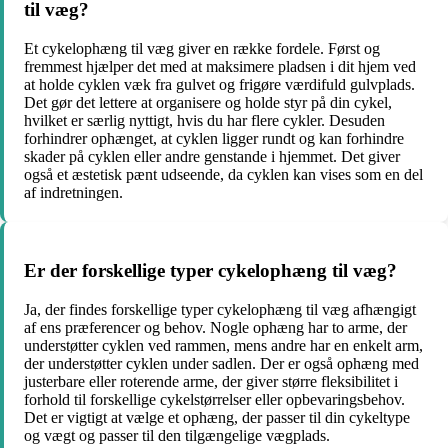
til væg?
Et cykelophæng til væg giver en række fordele. Først og
fremmest hjælper det med at maksimere pladsen i dit hjem ved
at holde cyklen væk fra gulvet og frigøre værdifuld gulvplads.
Det gør det lettere at organisere og holde styr på din cykel,
hvilket er særlig nyttigt, hvis du har flere cykler. Desuden
forhindrer ophænget, at cyklen ligger rundt og kan forhindre
skader på cyklen eller andre genstande i hjemmet. Det giver
også et æstetisk pænt udseende, da cyklen kan vises som en del
af indretningen.
Er der forskellige typer cykelophæng til væg?
Ja, der findes forskellige typer cykelophæng til væg afhængigt
af ens præferencer og behov. Nogle ophæng har to arme, der
understøtter cyklen ved rammen, mens andre har en enkelt arm,
der understøtter cyklen under sadlen. Der er også ophæng med
justerbare eller roterende arme, der giver større fleksibilitet i
forhold til forskellige cykelstørrelser eller opbevaringsbehov.
Det er vigtigt at vælge et ophæng, der passer til din cykeltype
og vægt og passer til den tilgængelige vægplads.