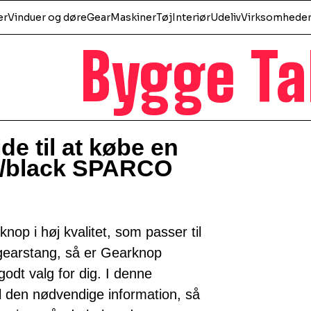
er
Vinduer og døre
Gear
Maskiner
Tøj
Interiør
Udeliv
Virksomhede
Bygge Ta
e til at købe en
/black SPARCO
nop i høj kvalitet, som passer til
gearstang, så er Gearknop
dt valg for dig. I denne
al den nødvendige information, så