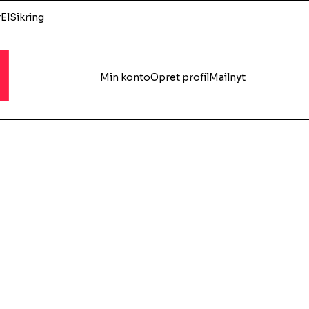
r
El
Sikring
l
Min konto
Opret profil
Mailnyt