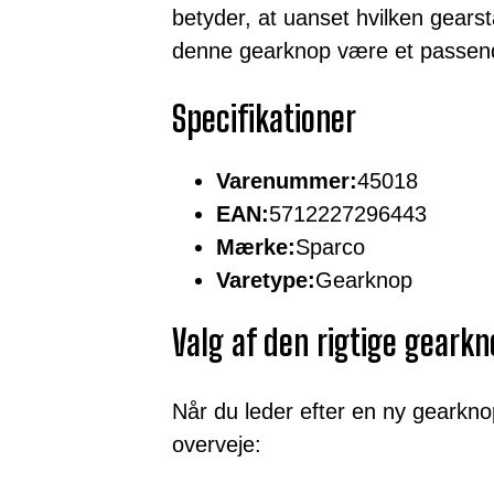
betyder, at uanset hvilken gearsta
denne gearknop være et passend
Specifikationer
Varenummer:
45018
EAN:
5712227296443
Mærke:
Sparco
Varetype:
Gearknop
Valg af den rigtige geark
Når du leder efter en ny gearknop
overveje: