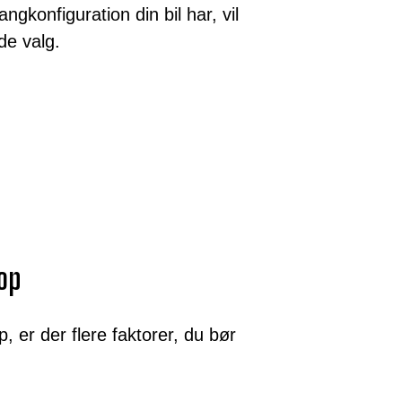
ngkonfiguration din bil har, vil
e valg.
nop
, er der flere faktorer, du bør