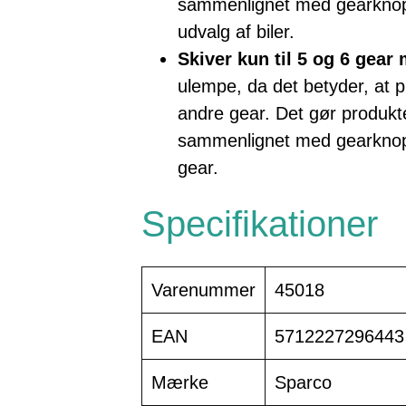
sammenlignet med gearknoppe
udvalg af biler.
Skiver kun til 5 og 6 gear
ulempe, da det betyder, at pr
andre gear. Det gør produkte
sammenlignet med gearknopper
gear.
Specifikationer
Varenummer
45018
EAN
5712227296443
Mærke
Sparco