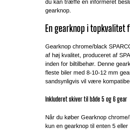
du kan træffe en informeret besl
gearknop.
En gearknop i topkvalitet 
Gearknop chrome/black SPARCO 
af høj kvalitet, produceret af
inden for biltilbehør. Denne geark
fleste biler med 8-10-12 mm gear
sandsynligvis vil være kompatibel
Inkluderet skiver til både 5 og 6 gear
Når du køber Gearknop chrome/b
kun en gearknop til enten 5 elle