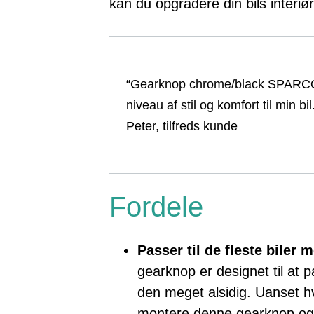
kan du opgradere din bils interi
“Gearknop chrome/black SPARCO La
niveau af stil og komfort til min b
Peter, tilfreds kunde
Fordele
Passer til de fleste biler
gearknop er designet til at pa
den meget alsidig. Uanset hv
montere denne gearknop og 