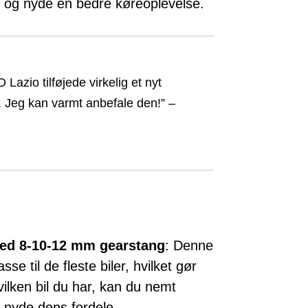
ør og nyde en bedre køreoplevelse.
zio tilføjede virkelig et nyt
il. Jeg kan varmt anbefale den!” –
 med 8-10-12 mm gearstang
: Denne
sse til de fleste biler, hvilket gør
ilken bil du har, kan du nemt
nyde dens fordele.