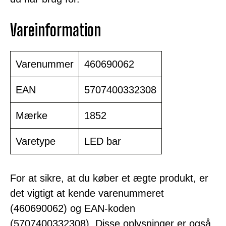
Vareinformation
Varenummer
460690062
EAN
5707400332308
Mærke
1852
Varetype
LED bar
For at sikre, at du køber et ægte produkt, er
det vigtigt at kende varenummeret
(460690062) og EAN-koden
(5707400332308). Disse oplysninger er også