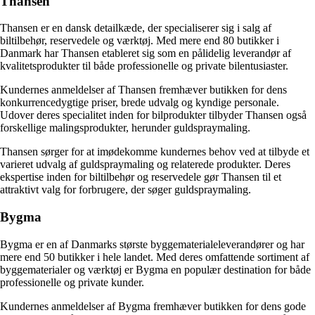
Thansen
Thansen er en dansk detailkæde, der specialiserer sig i salg af
biltilbehør, reservedele og værktøj. Med mere end 80 butikker i
Danmark har Thansen etableret sig som en pålidelig leverandør af
kvalitetsprodukter til både professionelle og private bilentusiaster.
Kundernes anmeldelser af Thansen fremhæver butikken for dens
konkurrencedygtige priser, brede udvalg og kyndige personale.
Udover deres specialitet inden for bilprodukter tilbyder Thansen også
forskellige malingsprodukter, herunder guldspraymaling.
Thansen sørger for at imødekomme kundernes behov ved at tilbyde et
varieret udvalg af guldspraymaling og relaterede produkter. Deres
ekspertise inden for biltilbehør og reservedele gør Thansen til et
attraktivt valg for forbrugere, der søger guldspraymaling.
Bygma
Bygma er en af Danmarks største byggematerialeleverandører og har
mere end 50 butikker i hele landet. Med deres omfattende sortiment af
byggematerialer og værktøj er Bygma en populær destination for både
professionelle og private kunder.
Kundernes anmeldelser af Bygma fremhæver butikken for dens gode