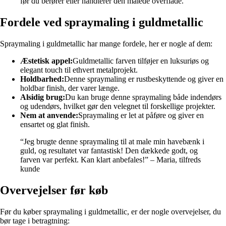
før du berører eller håndterer den malede overflade.
Fordele ved spraymaling i guldmetallic
Spraymaling i guldmetallic har mange fordele, her er nogle af dem:
Æstetisk appel:
Guldmetallic farven tilføjer en luksuriøs og
elegant touch til ethvert metalprojekt.
Holdbarhed:
Denne spraymaling er rustbeskyttende og giver en
holdbar finish, der varer længe.
Alsidig brug:
Du kan bruge denne spraymaling både indendørs
og udendørs, hvilket gør den velegnet til forskellige projekter.
Nem at anvende:
Spraymaling er let at påføre og giver en
ensartet og glat finish.
“Jeg brugte denne spraymaling til at male min havebænk i
guld, og resultatet var fantastisk! Den dækkede godt, og
farven var perfekt. Kan klart anbefales!” – Maria, tilfreds
kunde
Overvejelser før køb
Før du køber spraymaling i guldmetallic, er der nogle overvejelser, du
bør tage i betragtning: