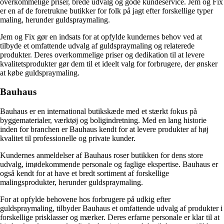
overkommelige priser, brede udvalg og gode kundeservice. Jem og Fix
er en af de foretrukne butikker for folk på jagt efter forskellige typer
maling, herunder guldspraymaling.
Jem og Fix gør en indsats for at opfylde kundernes behov ved at
tilbyde et omfattende udvalg af guldspraymaling og relaterede
produkter. Deres overkommelige priser og dedikation til at levere
kvalitetsprodukter gør dem til et ideelt valg for forbrugere, der ønsker
at købe guldspraymaling.
Bauhaus
Bauhaus er en international butikskæde med et stærkt fokus på
byggematerialer, værktøj og boligindretning. Med en lang historie
inden for branchen er Bauhaus kendt for at levere produkter af høj
kvalitet til professionelle og private kunder.
Kundernes anmeldelser af Bauhaus roser butikken for dens store
udvalg, imødekommende personale og faglige ekspertise. Bauhaus er
også kendt for at have et bredt sortiment af forskellige
malingsprodukter, herunder guldspraymaling.
For at opfylde behovene hos forbrugere på udkig efter
guldspraymaling, tilbyder Bauhaus et omfattende udvalg af produkter i
forskellige prisklasser og mærker. Deres erfarne personale er klar til at