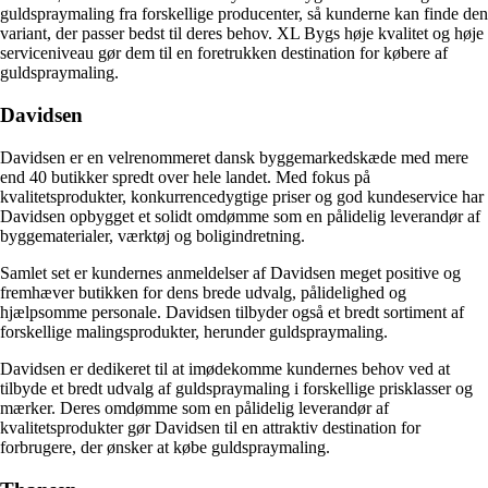
guldspraymaling fra forskellige producenter, så kunderne kan finde den
variant, der passer bedst til deres behov. XL Bygs høje kvalitet og høje
serviceniveau gør dem til en foretrukken destination for købere af
guldspraymaling.
Davidsen
Davidsen er en velrenommeret dansk byggemarkedskæde med mere
end 40 butikker spredt over hele landet. Med fokus på
kvalitetsprodukter, konkurrencedygtige priser og god kundeservice har
Davidsen opbygget et solidt omdømme som en pålidelig leverandør af
byggematerialer, værktøj og boligindretning.
Samlet set er kundernes anmeldelser af Davidsen meget positive og
fremhæver butikken for dens brede udvalg, pålidelighed og
hjælpsomme personale. Davidsen tilbyder også et bredt sortiment af
forskellige malingsprodukter, herunder guldspraymaling.
Davidsen er dedikeret til at imødekomme kundernes behov ved at
tilbyde et bredt udvalg af guldspraymaling i forskellige prisklasser og
mærker. Deres omdømme som en pålidelig leverandør af
kvalitetsprodukter gør Davidsen til en attraktiv destination for
forbrugere, der ønsker at købe guldspraymaling.