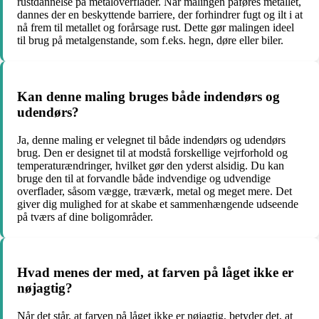
rustdannelse på metaloverflader. Når malingen påføres metallet,
dannes der en beskyttende barriere, der forhindrer fugt og ilt i at
nå frem til metallet og forårsage rust. Dette gør malingen ideel
til brug på metalgenstande, som f.eks. hegn, døre eller biler.
Kan denne maling bruges både indendørs og
udendørs?
Ja, denne maling er velegnet til både indendørs og udendørs
brug. Den er designet til at modstå forskellige vejrforhold og
temperaturændringer, hvilket gør den yderst alsidig. Du kan
bruge den til at forvandle både indvendige og udvendige
overflader, såsom vægge, træværk, metal og meget mere. Det
giver dig mulighed for at skabe et sammenhængende udseende
på tværs af dine boligområder.
Hvad menes der med, at farven på låget ikke er
nøjagtig?
Når det står, at farven på låget ikke er nøjagtig, betyder det, at