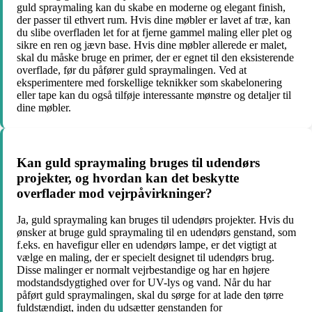
guld spraymaling kan du skabe en moderne og elegant finish,
der passer til ethvert rum. Hvis dine møbler er lavet af træ, kan
du slibe overfladen let for at fjerne gammel maling eller plet og
sikre en ren og jævn base. Hvis dine møbler allerede er malet,
skal du måske bruge en primer, der er egnet til den eksisterende
overflade, før du påfører guld spraymalingen. Ved at
eksperimentere med forskellige teknikker som skabelonering
eller tape kan du også tilføje interessante mønstre og detaljer til
dine møbler.
Kan guld spraymaling bruges til udendørs
projekter, og hvordan kan det beskytte
overflader mod vejrpåvirkninger?
Ja, guld spraymaling kan bruges til udendørs projekter. Hvis du
ønsker at bruge guld spraymaling til en udendørs genstand, som
f.eks. en havefigur eller en udendørs lampe, er det vigtigt at
vælge en maling, der er specielt designet til udendørs brug.
Disse malinger er normalt vejrbestandige og har en højere
modstandsdygtighed over for UV-lys og vand. Når du har
påført guld spraymalingen, skal du sørge for at lade den tørre
fuldstændigt, inden du udsætter genstanden for