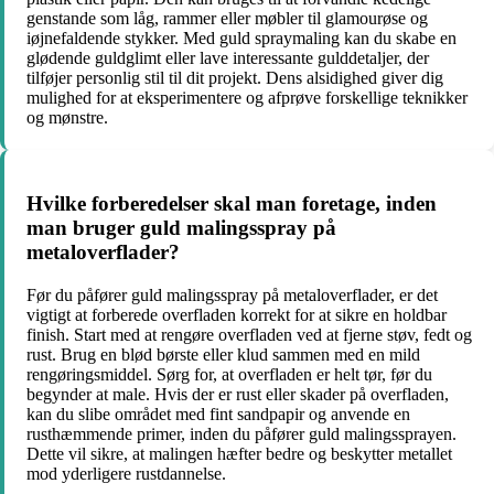
genstande som låg, rammer eller møbler til glamourøse og
iøjnefaldende stykker. Med guld spraymaling kan du skabe en
glødende guldglimt eller lave interessante gulddetaljer, der
tilføjer personlig stil til dit projekt. Dens alsidighed giver dig
mulighed for at eksperimentere og afprøve forskellige teknikker
og mønstre.
Hvilke forberedelser skal man foretage, inden
man bruger guld malingsspray på
metaloverflader?
Før du påfører guld malingsspray på metaloverflader, er det
vigtigt at forberede overfladen korrekt for at sikre en holdbar
finish. Start med at rengøre overfladen ved at fjerne støv, fedt og
rust. Brug en blød børste eller klud sammen med en mild
rengøringsmiddel. Sørg for, at overfladen er helt tør, før du
begynder at male. Hvis der er rust eller skader på overfladen,
kan du slibe området med fint sandpapir og anvende en
rusthæmmende primer, inden du påfører guld malingssprayen.
Dette vil sikre, at malingen hæfter bedre og beskytter metallet
mod yderligere rustdannelse.