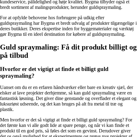
kundeservice, pålidelighed og høje kvalitet. Bygma tilbyder også et
bredt sortiment af malingsprodukter, herunder guldspraymaling.
For at opfylde behovene hos forbrugere på udkig efter
guldspraymaling har Bygma et bredt udvalg af produkter tilgængelige i
deres butikker. Deres ekspertise inden for byggematerialer og værktøj
gør Bygma til en ideel destination for købere af guldspraymaling.
Guld spraymaling: Få dit produkt billigt og
på tilbud
Hvorfor er det vigtigt at finde et billigt guld
spraymaling?
Uanset om du er en erfaren håndværker eller bare en kreativ sjæl, der
elsker at lave projekter derhjemme, så kan guld spraymaling være en
fantastisk løsning. Det giver dine genstande og overflader et elegant og
luksuriøst udseende, og det kan bruges på alt fra metal til træ og
plastik.
Men hvorfor er det så vigtigt at finde et billigt guld spraymaling? For
det første kan vi alle godt lide at spare penge, og når vi kan finde et
produkt til en god pris, så føles det som en gevinst. Derudover giver
det os også mulighed for at eksperimentere og prøve nye projekter af