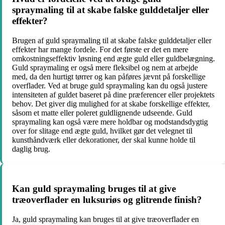
spraymaling til at skabe falske gulddetaljer eller
effekter?
Brugen af guld spraymaling til at skabe falske gulddetaljer eller
effekter har mange fordele. For det første er det en mere
omkostningseffektiv løsning end ægte guld eller guldbelægning.
Guld spraymaling er også mere fleksibel og nem at arbejde
med, da den hurtigt tørrer og kan påføres jævnt på forskellige
overflader. Ved at bruge guld spraymaling kan du også justere
intensiteten af guldet baseret på dine præferencer eller projektets
behov. Det giver dig mulighed for at skabe forskellige effekter,
såsom et matte eller poleret guldlignende udseende. Guld
spraymaling kan også være mere holdbar og modstandsdygtig
over for slitage end ægte guld, hvilket gør det velegnet til
kunsthåndværk eller dekorationer, der skal kunne holde til
daglig brug.
Kan guld spraymaling bruges til at give
træoverflader en luksuriøs og glitrende finish?
Ja, guld spraymaling kan bruges til at give træoverflader en