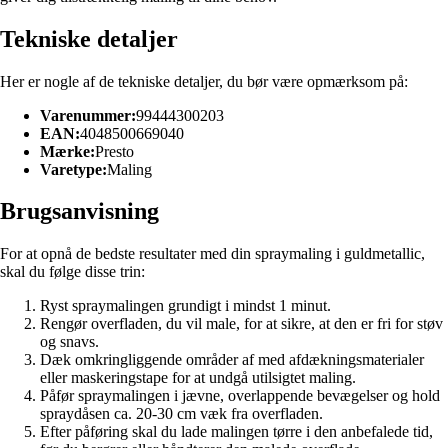
Tekniske detaljer
Her er nogle af de tekniske detaljer, du bør være opmærksom på:
Varenummer:
99444300203
EAN:
4048500669040
Mærke:
Presto
Varetype:
Maling
Brugsanvisning
For at opnå de bedste resultater med din spraymaling i guldmetallic,
skal du følge disse trin:
Ryst spraymalingen grundigt i mindst 1 minut.
Rengør overfladen, du vil male, for at sikre, at den er fri for støv
og snavs.
Dæk omkringliggende områder af med afdækningsmaterialer
eller maskeringstape for at undgå utilsigtet maling.
Påfør spraymalingen i jævne, overlappende bevægelser og hold
spraydåsen ca. 20-30 cm væk fra overfladen.
Efter påføring skal du lade malingen tørre i den anbefalede tid,