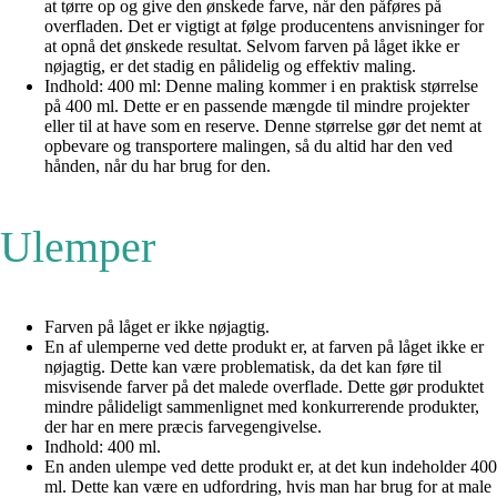
at tørre op og give den ønskede farve, når den påføres på
overfladen. Det er vigtigt at følge producentens anvisninger for
at opnå det ønskede resultat. Selvom farven på låget ikke er
nøjagtig, er det stadig en pålidelig og effektiv maling.
Indhold: 400 ml: Denne maling kommer i en praktisk størrelse
på 400 ml. Dette er en passende mængde til mindre projekter
eller til at have som en reserve. Denne størrelse gør det nemt at
opbevare og transportere malingen, så du altid har den ved
hånden, når du har brug for den.
Ulemper
Farven på låget er ikke nøjagtig.
En af ulemperne ved dette produkt er, at farven på låget ikke er
nøjagtig. Dette kan være problematisk, da det kan føre til
misvisende farver på det malede overflade. Dette gør produktet
mindre pålideligt sammenlignet med konkurrerende produkter,
der har en mere præcis farvegengivelse.
Indhold: 400 ml.
En anden ulempe ved dette produkt er, at det kun indeholder 400
ml. Dette kan være en udfordring, hvis man har brug for at male