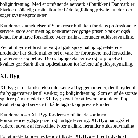
boligindretning. Med et omfattende netværk af butikker i Danmark er
Stark en pålidelig destination for både fagfolk og private kunder, der
søger kvalitetsprodukter.
Kundernes anmeldelser af Stark roser butikken for dens professionelle
service, store sortiment og konkurrencedygtige priser. Stark er også
kendt for at have forskellige typer maling, herunder guldspraymaling.
Ved at tilbyde et bredt udvalg af guldspraymaling og relaterede
produkter har Stark muliggjort et valg for forbrugere med forskellige
præferencer og behov. Deres faglige ekspertise og forpligtelse til
kvalitet gør Stark til en topdestination for købere af guldspraymaling.
XL Byg
XL Byg er en landsdækkende kæde af byggemarkeder, der tilbyder alt
fra byggematerialer til værktøj og boligindretning. Som en af de største
spillere på markedet er XL Byg kendt for at levere produkter af høj
kvalitet og god service til både fagfolk og private kunder.
Kunderne roser XL Byg for deres omfattende sortiment,
konkurrencedygtige priser og hurtige levering. XL Byg har også et
varieret udvalg af forskellige typer maling, herunder guldspraymaling.
For at møde kundernes behov tilbyder XL Byg et bredt udvalg af