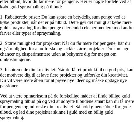
efter tilbud, hvor du får mere for pengene. Her er nogle fordele ved at
købe guld spraymaling på tilbud:
1. Rabatterede priser: Du kan spare en betydelig sum penge ved at
købe produktet, når det er på tilbud. Dette gør det muligt at købe mere
guld spraymaling for dine penge eller endda eksperimentere med andre
farver eller typer af spraymaling.
2. Større mulighed for projekter: Når du får mere for pengene, har du
også mulighed for at udforske og tackle større projekter. Du kan tage
chancer og eksperimentere uden at bekymre dig for meget om
omkostningerne.
3. Inspirerende din kreativitet: Når du får et produkt til en god pris, kan
det motivere dig til at lave flere projekter og udforske din kreativitet.
Du vil være mere åben for at prøve nye ideer og måske opdage nye
passioner.
Ved at være opmærksom på de forskellige måder at finde billige guld
spraymaling-tilbud på og ved at udnytte tilbudene smart kan du få mere
for pengene og udforske din kreativitet. Så hold øjnene åbne for gode
tilbud, og lad dine projekter skinne i guld med en billig guld
spraymaling.