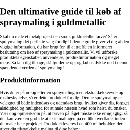
Den ultimative guide til køb af
spraymaling i guldmetallic
Skal du male et metalprojekt i en smuk guldmetallic farve? Så er
spraymaling det perfekte valg for dig! I denne guide giver vi dig al den
vigtige information, du har brug for, til at træffe en informeret
beslutning om køb af spraymaling i guldmetallic. Vi vil udforske
produktets egenskaber, anvendelse, produktinformation og meget
mere. Så læn dig tilbage, slå fødderne op, og lad os dykke ned i denne
spændende verden af ​​spraymaling!
Produktinformation
Hvis du er på udkig efter en spraymaling med ekstra dækkeevne og
rustbeskyttelse, så er dette produktet for dig. Denne spraymaling er
velegnet til både indendørs og udendørs brug, hvilket giver dig forøget
alsidighed og mulighed for at male næsten hvad som helst, du ønsker.
Vær dog opmærksom på, at farven på låget måske ikke er nøjagtig, så
det kan være en god idé at teste malingen på en lille overflade, inden
du maler hele projektet. Produktet leveres i en 400 ml beholder, der
giver dig tilstrækkelig maling til dine behov.