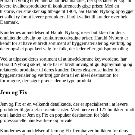
Harald Nyborg er en anerkendt detailhandler, der specialiserer sig i at
levere kvalitetsprodukter til konkurrencedygtige priser. Med en
historie, der strækker sig tilbage til 1904, har Harald Nyborg opbygget
et solidt ry for at levere produkter af høj kvalitet til kunder over hele
Danmark.
Kundernes anmeldelser af Harald Nyborg roser butikken for dens
omfattende udvalg og konkurrencedygtige priser. Harald Nyborg er
kendt for at have et bredt sortiment af byggematerialer og værktøj, og
de er også et populært valg for folk, der leder efter guldspraymaling.
Ved at tilpasse deres sortiment til at imødekomme keywordene, har
Harald Nyborg sikret, at de har et bredt udvalg af guldspraymaling og
relaterede produkter til deres kunder. Deres ekspertise inden for
byggematerialer og værktøj gør dem til en ideel destination for
forbrugere, der søger præcis denne type produkt.
Jem og Fix
Jem og Fix er en velkendt detailkæde, der er specialiseret i at levere
produkter til gør-det-selv-entusiaster. Med mere end 125 butikker rundt
om i landet er Jem og Fix en populær destination for både
professionelle håndværkere og private.
Kundernes anmeldelser af Jem og Fix fremhæver butikken for dens