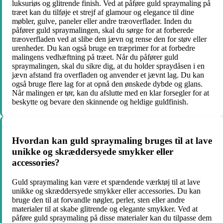
luksuriøs og glitrende finish. Ved at påføre guld spraymaling på
træet kan du tilføje et strejf af glamour og elegance til dine
møbler, gulve, paneler eller andre træoverflader. Inden du
påfører guld spraymalingen, skal du sørge for at forberede
træoverfladen ved at slibe den jævn og rense den for støv eller
urenheder. Du kan også bruge en træprimer for at forbedre
malingens vedhæftning på træet. Når du påfører guld
spraymalingen, skal du sikre dig, at du holder spraydåsen i en
jævn afstand fra overfladen og anvender et jævnt lag. Du kan
også bruge flere lag for at opnå den ønskede dybde og glans.
Når malingen er tør, kan du afslutte med en klar forsegler for at
beskytte og bevare den skinnende og heldige guldfinish.
Hvordan kan guld spraymaling bruges til at lave
unikke og skræddersyede smykker eller
accessories?
Guld spraymaling kan være et spændende værktøj til at lave
unikke og skræddersyede smykker eller accessories. Du kan
bruge den til at forvandle nøgler, perler, sten eller andre
materialer til at skabe glitrende og elegante smykker. Ved at
påføre guld spraymaling på disse materialer kan du tilpasse dem