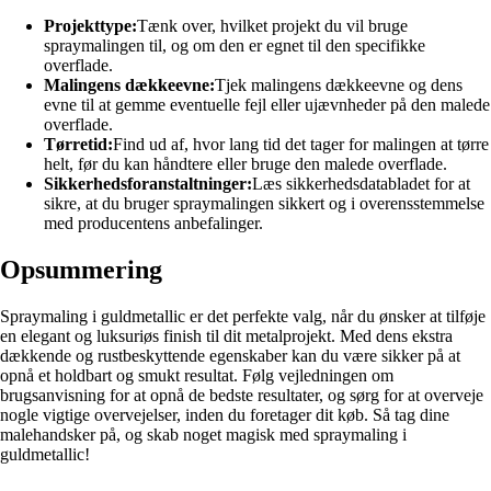
Projekttype:
Tænk over, hvilket projekt du vil bruge
spraymalingen til, og om den er egnet til den specifikke
overflade.
Malingens dækkeevne:
Tjek malingens dækkeevne og dens
evne til at gemme eventuelle fejl eller ujævnheder på den malede
overflade.
Tørretid:
Find ud af, hvor lang tid det tager for malingen at tørre
helt, før du kan håndtere eller bruge den malede overflade.
Sikkerhedsforanstaltninger:
Læs sikkerhedsdatabladet for at
sikre, at du bruger spraymalingen sikkert og i overensstemmelse
med producentens anbefalinger.
Opsummering
Spraymaling i guldmetallic er det perfekte valg, når du ønsker at tilføje
en elegant og luksuriøs finish til dit metalprojekt. Med dens ekstra
dækkende og rustbeskyttende egenskaber kan du være sikker på at
opnå et holdbart og smukt resultat. Følg vejledningen om
brugsanvisning for at opnå de bedste resultater, og sørg for at overveje
nogle vigtige overvejelser, inden du foretager dit køb. Så tag dine
malehandsker på, og skab noget magisk med spraymaling i
guldmetallic!