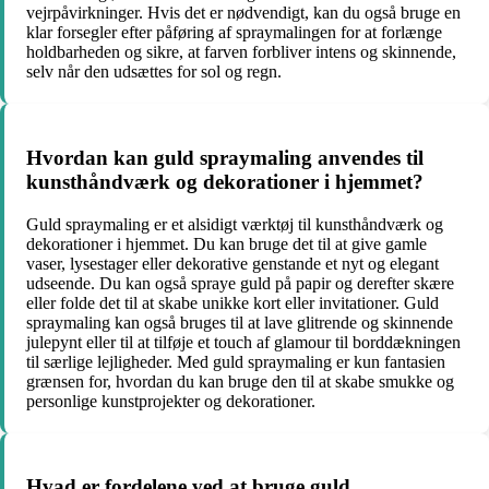
vejrpåvirkninger. Hvis det er nødvendigt, kan du også bruge en
klar forsegler efter påføring af spraymalingen for at forlænge
holdbarheden og sikre, at farven forbliver intens og skinnende,
selv når den udsættes for sol og regn.
Hvordan kan guld spraymaling anvendes til
kunsthåndværk og dekorationer i hjemmet?
Guld spraymaling er et alsidigt værktøj til kunsthåndværk og
dekorationer i hjemmet. Du kan bruge det til at give gamle
vaser, lysestager eller dekorative genstande et nyt og elegant
udseende. Du kan også spraye guld på papir og derefter skære
eller folde det til at skabe unikke kort eller invitationer. Guld
spraymaling kan også bruges til at lave glitrende og skinnende
julepynt eller til at tilføje et touch af glamour til borddækningen
til særlige lejligheder. Med guld spraymaling er kun fantasien
grænsen for, hvordan du kan bruge den til at skabe smukke og
personlige kunstprojekter og dekorationer.
Hvad er fordelene ved at bruge guld