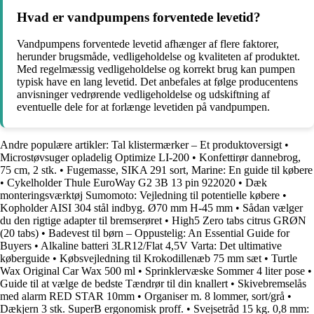
Hvad er vandpumpens forventede levetid?
Vandpumpens forventede levetid afhænger af flere faktorer,
herunder brugsmåde, vedligeholdelse og kvaliteten af produktet.
Med regelmæssig vedligeholdelse og korrekt brug kan pumpen
typisk have en lang levetid. Det anbefales at følge producentens
anvisninger vedrørende vedligeholdelse og udskiftning af
eventuelle dele for at forlænge levetiden på vandpumpen.
Andre populære artikler:
Tal klistermærker – Et produktoversigt
•
Microstøvsuger opladelig Optimize LI-200
•
Konfettirør dannebrog,
75 cm, 2 stk.
•
Fugemasse, SIKA 291 sort, Marine: En guide til købere
•
Cykelholder Thule EuroWay G2 3B 13 pin 922020
•
Dæk
monteringsværktøj Sumomoto: Vejledning til potentielle købere
•
Kopholder AISI 304 stål indbyg. Ø70 mm H-45 mm
•
Sådan vælger
du den rigtige adapter til bremserøret
•
High5 Zero tabs citrus GRØN
(20 tabs)
•
Badevest til børn – Oppustelig: An Essential Guide for
Buyers
•
Alkaline batteri 3LR12/Flat 4,5V Varta: Det ultimative
køberguide
•
Købsvejledning til Krokodillenæb 75 mm sæt
•
Turtle
Wax Original Car Wax 500 ml
•
Sprinklervæske Sommer 4 liter pose
•
Guide til at vælge de bedste Tændrør til din knallert
•
Skivebremselås
med alarm RED STAR 10mm
•
Organiser m. 8 lommer, sort/grå
•
Dækjern 3 stk. SuperB ergonomisk proff.
•
Svejsetråd 15 kg. 0,8 mm: