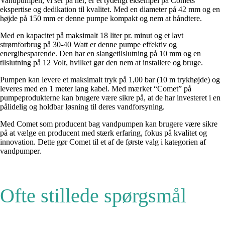
Vandpumpen, vi ser på her, er et tydeligt eksempel på Comets
ekspertise og dedikation til kvalitet. Med en diameter på 42 mm og en
højde på 150 mm er denne pumpe kompakt og nem at håndtere.
Med en kapacitet på maksimalt 18 liter pr. minut og et lavt
strømforbrug på 30-40 Watt er denne pumpe effektiv og
energibesparende. Den har en slangetilslutning på 10 mm og en
tilslutning på 12 Volt, hvilket gør den nem at installere og bruge.
Pumpen kan levere et maksimalt tryk på 1,00 bar (10 m trykhøjde) og
leveres med en 1 meter lang kabel. Med mærket “Comet” på
pumpeprodukterne kan brugere være sikre på, at de har investeret i en
pålidelig og holdbar løsning til deres vandforsyning.
Med Comet som producent bag vandpumpen kan brugere være sikre
på at vælge en producent med stærk erfaring, fokus på kvalitet og
innovation. Dette gør Comet til et af de første valg i kategorien af
vandpumper.
Ofte stillede spørgsmål