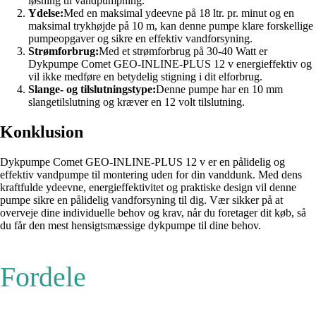
løsning til vandpumpning.
Ydelse:
Med en maksimal ydeevne på 18 ltr. pr. minut og en
maksimal trykhøjde på 10 m, kan denne pumpe klare forskellige
pumpeopgaver og sikre en effektiv vandforsyning.
Strømforbrug:
Med et strømforbrug på 30-40 Watt er
Dykpumpe Comet GEO-INLINE-PLUS 12 v energieffektiv og
vil ikke medføre en betydelig stigning i dit elforbrug.
Slange- og tilslutningstype:
Denne pumpe har en 10 mm
slangetilslutning og kræver en 12 volt tilslutning.
Konklusion
Dykpumpe Comet GEO-INLINE-PLUS 12 v er en pålidelig og
effektiv vandpumpe til montering uden for din vanddunk. Med dens
kraftfulde ydeevne, energieffektivitet og praktiske design vil denne
pumpe sikre en pålidelig vandforsyning til dig. Vær sikker på at
overveje dine individuelle behov og krav, når du foretager dit køb, så
du får den mest hensigtsmæssige dykpumpe til dine behov.
Fordele