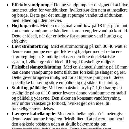
Effektiv vandpumpe
: Denne vandpumpe er designet til at blive
monteret uden for vanddunken, hvilket gør den nem at installere
og bruge. Dette gør det muligt at pumpe vandet ud af dunken
med lethed og uden besvær.
Høj kapacitet
: Med en maksimal vandflow på 18 liter pr. minut
kan denne vandpumpe håndtere store mængder vand på kort tid.
Dette er ideelt, når der er behov for at pumpe vand hurtigt og
effektivt.
Lavt strømforbrug
: Med et strømforbrug på kun 30-40 watt er
denne vandpumpe energieffektiv og hjælper med at reducere
strømregningen. Samtidig belaster den ikke det elektriske
system, hvilket gør den ideel til brug i forskellige miljøer.
Fleksibel slangetilslutning
: Med en slangetilslutning på 10 mm
kan denne vandpumpe nemt tilsluttes forskellige slanger og rør.
Dette giver brugeren mulighed for at tilpasse pumpen til deres
specifikke behov og sikre en pålidelig og sikker tilslutning.
Stabil og pålidelig
: Med en maksimal tryk på 1,00 bar og en
trykhøjde på op til 10 meter leverer denne vandpumpe en stabil
og pålidelig ydeevne. Den sikrer en konstant vandforsyning,
selv under vanskelige forhold, hvilket gør den ideel til
forskellige anvendelser.
Længere kabellængde
: Med en kabellængde på 1 meter giver
denne vandpumpe brugeren fleksibilitet til at placere pumpen i
den ønskede position uden at skulle bekymre sig om