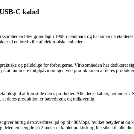
 USB-C kabel
Virksomheden blev grundlagt i 1998 i Danmark og har siden da etableret 
ter til en bred vifte af elektroniske enheder.
r praktiske og pålidelige for forbrugerne. Virksomheden har dedikeret si
ig på at minimere miljøpåvirkningen ved produktionen af deres produkter
knologi til at fremstille deres produkter. Alle deres kabler, herunder
så, at deres produktion er bæredygtig og miljøvenlig.
giver hurtig dataoverførsel på op til 480Mbps, hvilket betyder at du k
 Med en længde på 2 meter er kablet praktisk og fleksibelt til alle din