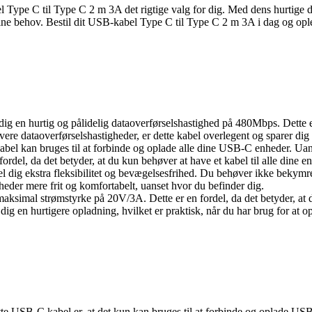
el Type C til Type C 2 m 3A det rigtige valg for dig. Med dens hurtige
 dine behov. Bestil dit USB-kabel Type C til Type C 2 m 3A i dag og op
g en hurtig og pålidelig dataoverførselshastighed på 480Mbps. Dette er e
ere dataoverførselshastigheder, er dette kabel overlegent og sparer dig 
bel kan bruges til at forbinde og oplade alle dine USB-C enheder. Uans
 fordel, da det betyder, at du kun behøver at have et kabel til alle dine 
l dig ekstra fleksibilitet og bevægelsesfrihed. Du behøver ikke bekymr
nheder mere frit og komfortabelt, uanset hvor du befinder dig.
aksimal strømstyrke på 20V/3A. Dette er en fordel, da det betyder, at
 dig en hurtigere opladning, hvilket er praktisk, når du har brug for at o
te USB-C kabel er, at det kun kan bruges til at forbinde og oplade US