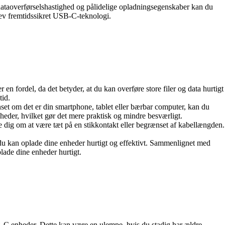
 dataoverførselshastighed og pålidelige opladningsegenskaber kan du
lev fremtidssikret USB-C-teknologi.
n fordel, da det betyder, at du kan overføre store filer og data hurtigt
tid.
et om det er din smartphone, tablet eller bærbar computer, kan du
enheder, hvilket gør det mere praktisk og mindre besværligt.
e dig om at være tæt på en stikkontakt eller begrænset af kabellængden.
 du kan oplade dine enheder hurtigt og effektivt. Sammenlignet med
plade dine enheder hurtigt.
B-C enheder. Dette kan være en ulempe, hvis du stadig har ældre