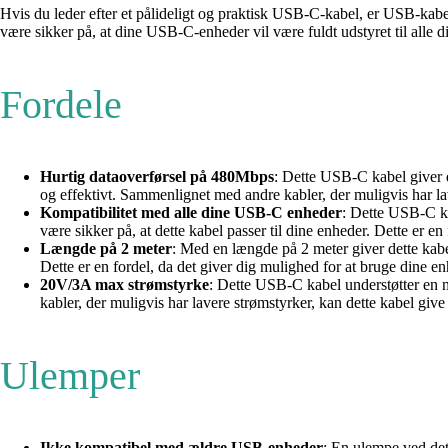
Hvis du leder efter et pålideligt og praktisk USB-C-kabel, er USB-kab
være sikker på, at dine USB-C-enheder vil være fuldt udstyret til alle
Fordele
Hurtig dataoverførsel på 480Mbps
: Dette USB-C kabel giver di
og effektivt. Sammenlignet med andre kabler, der muligvis har lav
Kompatibilitet med alle dine USB-C enheder
: Dette USB-C ka
være sikker på, at dette kabel passer til dine enheder. Dette er en
Længde på 2 meter
: Med en længde på 2 meter giver dette kabe
Dette er en fordel, da det giver dig mulighed for at bruge dine e
20V/3A max strømstyrke
: Dette USB-C kabel understøtter en m
kabler, der muligvis har lavere strømstyrker, kan dette kabel give
Ulemper
Ikke kompatibel med ældre USB-enheder
: En ulempe ved det