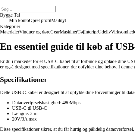
Bygge Tal
Min konto
Opret profil
Mailnyt
Kategorier
Materialer
Vinduer og døre
Gear
Maskiner
Tøj
Interiør
Udeliv
Virksomhed
En essentiel guide til køb af US
Er du i markedet for et USB-C-kabel til at forbinde og oplade dine US
er også designet med specifikationer, der opfylder dine behov. I denne g
Specifikationer
Dette USB-C-kabel er designet til at opfylde dine forventninger til data
Dataoverførselshastighed: 480Mbps
USB-C til USB-C
Længde: 2 m
20V/3A max
Disse specifikationer sikrer, at du får hurtig og pålidelig dataoverførse