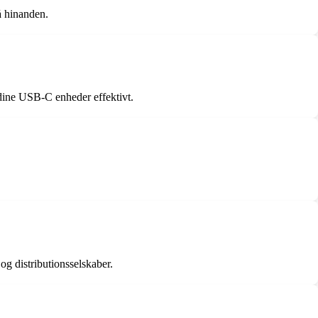
å hinanden.
 dine USB-C enheder effektivt.
g distributionsselskaber.