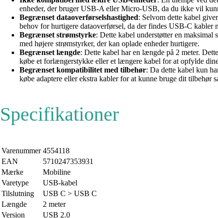
enheder, der bruger USB-A eller Micro-USB, da du ikke vil kunne
Begrænset dataoverførselshastighed
: Selvom dette kabel give
behov for hurtigere dataoverførsel, da der findes USB-C kabler 
Begrænset strømstyrke
: Dette kabel understøtter en maksimal
med højere strømstyrker, der kan oplade enheder hurtigere.
Begrænset længde
: Dette kabel har en længde på 2 meter. Dette
købe et forlængerstykke eller et længere kabel for at opfylde din
Begrænset kompatibilitet med tilbehør
: Da dette kabel kun ha
købe adaptere eller ekstra kabler for at kunne bruge dit tilbehør
Specifikationer
Varenummer
4554118
EAN
5710247353931
Mærke
Mobiline
Varetype
USB-kabel
Tilslutning
USB C > USB C
Længde
2 meter
Version
USB 2.0