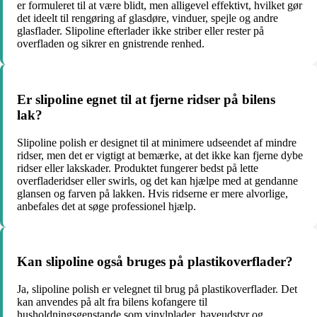
er formuleret til at være blidt, men alligevel effektivt, hvilket gør
det ideelt til rengøring af glasdøre, vinduer, spejle og andre
glasflader. Slipoline efterlader ikke striber eller rester på
overfladen og sikrer en gnistrende renhed.
Er slipoline egnet til at fjerne ridser på bilens
lak?
Slipoline polish er designet til at minimere udseendet af mindre
ridser, men det er vigtigt at bemærke, at det ikke kan fjerne dybe
ridser eller lakskader. Produktet fungerer bedst på lette
overfladeridser eller swirls, og det kan hjælpe med at gendanne
glansen og farven på lakken. Hvis ridserne er mere alvorlige,
anbefales det at søge professionel hjælp.
Kan slipoline også bruges på plastikoverflader?
Ja, slipoline polish er velegnet til brug på plastikoverflader. Det
kan anvendes på alt fra bilens kofangere til
husholdningsgenstande som vinylplader, haveudstyr og