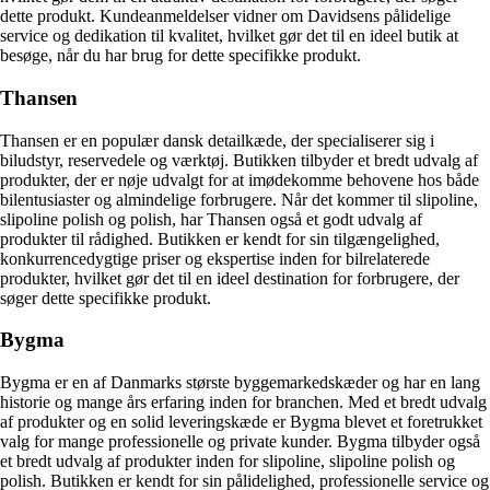
dette produkt. Kundeanmeldelser vidner om Davidsens pålidelige
service og dedikation til kvalitet, hvilket gør det til en ideel butik at
besøge, når du har brug for dette specifikke produkt.
Thansen
Thansen er en populær dansk detailkæde, der specialiserer sig i
biludstyr, reservedele og værktøj. Butikken tilbyder et bredt udvalg af
produkter, der er nøje udvalgt for at imødekomme behovene hos både
bilentusiaster og almindelige forbrugere. Når det kommer til slipoline,
slipoline polish og polish, har Thansen også et godt udvalg af
produkter til rådighed. Butikken er kendt for sin tilgængelighed,
konkurrencedygtige priser og ekspertise inden for bilrelaterede
produkter, hvilket gør det til en ideel destination for forbrugere, der
søger dette specifikke produkt.
Bygma
Bygma er en af ​​Danmarks største byggemarkedskæder og har en lang
historie og mange års erfaring inden for branchen. Med et bredt udvalg
af produkter og en solid leveringskæde er Bygma blevet et foretrukket
valg for mange professionelle og private kunder. Bygma tilbyder også
et bredt udvalg af produkter inden for slipoline, slipoline polish og
polish. Butikken er kendt for sin pålidelighed, professionelle service og