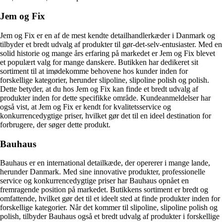
Jem og Fix
Jem og Fix er en af ​​de mest kendte detailhandlerkæder i Danmark og
tilbyder et bredt udvalg af produkter til gør-det-selv-entusiaster. Med en
solid historie og mange års erfaring på markedet er Jem og Fix blevet
et populært valg for mange danskere. Butikken har dedikeret sit
sortiment til at imødekomme behovene hos kunder inden for
forskellige kategorier, herunder slipoline, slipoline polish og polish.
Dette betyder, at du hos Jem og Fix kan finde et bredt udvalg af
produkter inden for dette specifikke område. Kundeanmeldelser har
også vist, at Jem og Fix er kendt for kvalitetsservice og
konkurrencedygtige priser, hvilket gør det til en ideel destination for
forbrugere, der søger dette produkt.
Bauhaus
Bauhaus er en international detailkæde, der opererer i mange lande,
herunder Danmark. Med sine innovative produkter, professionelle
service og konkurrencedygtige priser har Bauhaus opnået en
fremragende position på markedet. Butikkens sortiment er bredt og
omfattende, hvilket gør det til et ideelt sted at finde produkter inden for
forskellige kategorier. Når det kommer til slipoline, slipoline polish og
polish, tilbyder Bauhaus også et bredt udvalg af produkter i forskellige