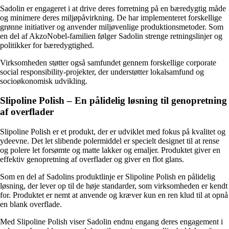
Sadolin er engageret i at drive deres forretning på en bæredygtig måde
og minimere deres miljøpåvirkning. De har implementeret forskellige
grønne initiativer og anvender miljøvenlige produktionsmetoder. Som
en del af AkzoNobel-familien følger Sadolin strenge retningslinjer og
politikker for bæredygtighed.
Virksomheden støtter også samfundet gennem forskellige corporate
social responsibility-projekter, der understøtter lokalsamfund og
socioøkonomisk udvikling.
Slipoline Polish – En pålidelig løsning til genopretning
af overflader
Slipoline Polish er et produkt, der er udviklet med fokus på kvalitet og
ydeevne. Det let slibende polermiddel er specielt designet til at rense
og polere let forsømte og matte lakker og emaljer. Produktet giver en
effektiv genopretning af overflader og giver en flot glans.
Som en del af Sadolins produktlinje er Slipoline Polish en pålidelig
løsning, der lever op til de høje standarder, som virksomheden er kendt
for. Produktet er nemt at anvende og kræver kun en ren klud til at opnå
en blank overflade.
Med Slipoline Polish viser Sadolin endnu engang deres engagement i