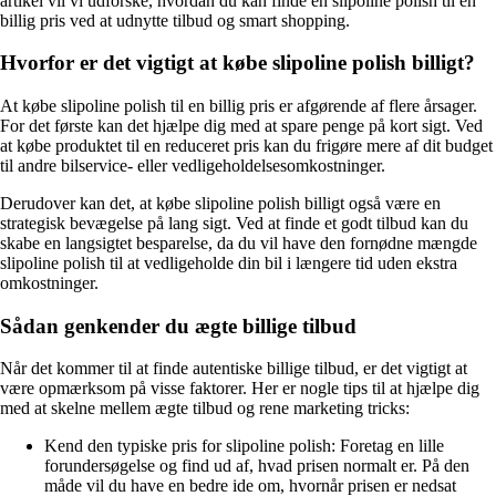
artikel vil vi udforske, hvordan du kan finde en slipoline polish til en
billig pris ved at udnytte tilbud og smart shopping.
Hvorfor er det vigtigt at købe slipoline polish billigt?
At købe slipoline polish til en billig pris er afgørende af flere årsager.
For det første kan det hjælpe dig med at spare penge på kort sigt. Ved
at købe produktet til en reduceret pris kan du frigøre mere af dit budget
til andre bilservice- eller vedligeholdelsesomkostninger.
Derudover kan det, at købe slipoline polish billigt også være en
strategisk bevægelse på lang sigt. Ved at finde et godt tilbud kan du
skabe en langsigtet besparelse, da du vil have den fornødne mængde
slipoline polish til at vedligeholde din bil i længere tid uden ekstra
omkostninger.
Sådan genkender du ægte billige tilbud
Når det kommer til at finde autentiske billige tilbud, er det vigtigt at
være opmærksom på visse faktorer. Her er nogle tips til at hjælpe dig
med at skelne mellem ægte tilbud og rene marketing tricks:
Kend den typiske pris for slipoline polish: Foretag en lille
forundersøgelse og find ud af, hvad prisen normalt er. På den
måde vil du have en bedre ide om, hvornår prisen er nedsat