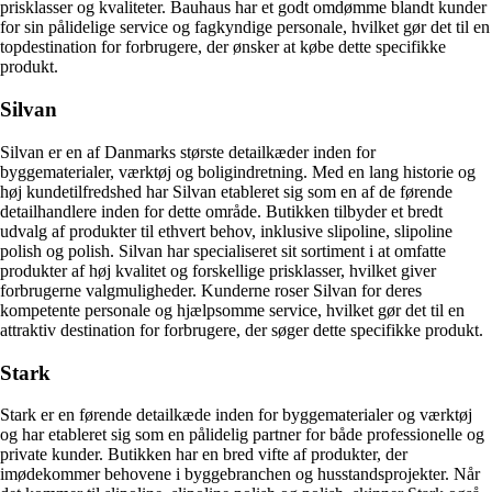
prisklasser og kvaliteter. Bauhaus har et godt omdømme blandt kunder
for sin pålidelige service og fagkyndige personale, hvilket gør det til en
topdestination for forbrugere, der ønsker at købe dette specifikke
produkt.
Silvan
Silvan er en af ​​Danmarks største detailkæder inden for
byggematerialer, værktøj og boligindretning. Med en lang historie og
høj kundetilfredshed har Silvan etableret sig som en af ​​de førende
detailhandlere inden for dette område. Butikken tilbyder et bredt
udvalg af produkter til ethvert behov, inklusive slipoline, slipoline
polish og polish. Silvan har specialiseret sit sortiment i at omfatte
produkter af høj kvalitet og forskellige prisklasser, hvilket giver
forbrugerne valgmuligheder. Kunderne roser Silvan for deres
kompetente personale og hjælpsomme service, hvilket gør det til en
attraktiv destination for forbrugere, der søger dette specifikke produkt.
Stark
Stark er en førende detailkæde inden for byggematerialer og værktøj
og har etableret sig som en pålidelig partner for både professionelle og
private kunder. Butikken har en bred vifte af produkter, der
imødekommer behovene i byggebranchen og husstandsprojekter. Når