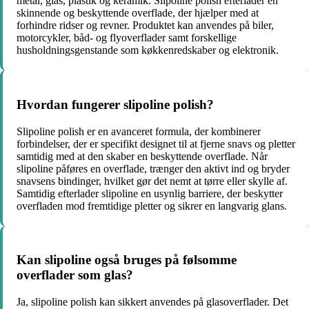
metal, glas, plastik og keramik. Slipoline polish efterlader en
skinnende og beskyttende overflade, der hjælper med at
forhindre ridser og revner. Produktet kan anvendes på biler,
motorcykler, båd- og flyoverflader samt forskellige
husholdningsgenstande som køkkenredskaber og elektronik.
Hvordan fungerer slipoline polish?
Slipoline polish er en avanceret formula, der kombinerer
forbindelser, der er specifikt designet til at fjerne snavs og pletter
samtidig med at den skaber en beskyttende overflade. Når
slipoline påføres en overflade, trænger den aktivt ind og bryder
snavsens bindinger, hvilket gør det nemt at tørre eller skylle af.
Samtidig efterlader slipoline en usynlig barriere, der beskytter
overfladen mod fremtidige pletter og sikrer en langvarig glans.
Kan slipoline også bruges på følsomme
overflader som glas?
Ja, slipoline polish kan sikkert anvendes på glasoverflader. Det