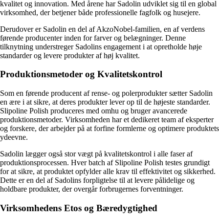
kvalitet og innovation. Med årene har Sadolin udviklet sig til en global
virksomhed, der betjener både professionelle fagfolk og husejere.
Derudover er Sadolin en del af AkzoNobel-familien, en af verdens
førende producenter inden for farver og belægninger. Denne
tilknytning understreger Sadolins engagement i at opretholde høje
standarder og levere produkter af høj kvalitet.
Produktionsmetoder og Kvalitetskontrol
Som en førende producent af rense- og polerprodukter sætter Sadolin
en ære i at sikre, at deres produkter lever op til de højeste standarder.
Slipoline Polish produceres med omhu og bruger avancerede
produktionsmetoder. Virksomheden har et dedikeret team af eksperter
og forskere, der arbejder på at forfine formlerne og optimere produktets
ydeevne.
Sadolin lægger også stor vægt på kvalitetskontrol i alle faser af
produktionsprocessen. Hver batch af Slipoline Polish testes grundigt
for at sikre, at produktet opfylder alle krav til effektivitet og sikkerhed.
Dette er en del af Sadolins forpligtelse til at levere pålidelige og
holdbare produkter, der overgår forbrugernes forventninger.
Virksomhedens Etos og Bæredygtighed