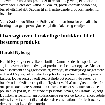
at levere førsteklasses produkter til rensning og vedligeholdelse af
overflader. Deres dedikation til kvalitet, produktionsstandarder og
bæredygtighed gør Sadolin til en fremtrædende producent inden for
branchen.
Vælg Sadolin og Slipoline Polish, når du har brug for en pålidelig
løsning til at genoprette glansen på dine lakker og emaljer.
Oversigt over forskellige butikker til et
bestemt produkt
Harald Nyborg
Harald Nyborg er en velkendt butik i Danmark, der har specialiseret
sig i at levere et bredt udvalg af produkter til enhver opgave. Med et
bredt sortiment af byggematerialer, værktøj, haveudstyr og meget mere
er Harald Nyborg et populært valg for både professionelle og private
kunder. Det er også et godt sted at finde det produkt, du søger, da
butikken har dedikeret sig til at tilbyde et væld af muligheder inden for
dit specifikke interesseområde. Uanset om det er slipoline, slipoline
polish eller polish, vil du finde et passende udvalg hos Harald Nyborg.
Butikken er kendt for sin professionelle service og konkurrencedygtige
priser, hvilket gør det til en af ​​de bedste destinationer for forbrugere,
der ønsker at købe dette produkt.