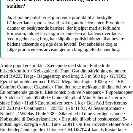
stråler?
Ja, slipoline polish er et glimrende produkt til at beskytte
bådoverflader mod saltvand, sol og andre elementer. Produktet
danner en beskyttende barriere, der hjælper med at forhindre
korrosion, falmet farve og misdannelsen af bådens overflade.
Ved regelmæssig brug kan slipoline polish bidrage til at bevare
bådens udseende og øge dens levetid. Det anbefales dog at
følge producentens anvisninger om brug og efterbehandling.
Andre populære artikler:
Sædepude med skum: Forbedr din
bilsædekomfort
•
Købsguide til Tragt: Gør din påfyldning nemmere
med RAZE Tragt
•
Bagagestrop med krog 2,5 m 500 kg
•
GUIDE:
Fjern fugtproblemer med PINGI Mega bilaffugter 1000 g
•
CTEK
Comfort Connect Cigarstik
•
Find den rette trækkugle til dine behov
•
En omfattende guide til Elektronisk p-skive Nanopark
•
T-sporsadapter
til Slidebar Thule 697400
•
Guide til køb af Mini Sliber m/skærm 3
skive Polar
•
High5 Energipulver berry 1 kg
•
Bell Add Servicerens
2B 220 ml
•
Continental – 205/55-16 94H XL AllSeasonContact
•
Kabellås / Wirelås Thule 538 – Sikkerhed til dine værdigenstande
•
Købsguide til Dæktryksmålere
•
En guide til køb af positionsstol, 5-
indstillinger, sort/grå
•
JBL Tune 520BT On-Ear Hovedtelefoner Sort
•
En dybdegående guide til Pioneer GM-D8704 4-kanals forstærker
•