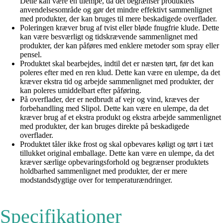
Dette kan være en ulempe, da det begrænser produktets
anvendelsesområde og gør det mindre effektivt sammenlignet
med produkter, der kan bruges til mere beskadigede overflader.
Poleringen kræver brug af tvist eller bløde fnugfrie klude. Dette
kan være besværligt og tidskrævende sammenlignet med
produkter, der kan påføres med enklere metoder som spray eller
pensel.
Produktet skal bearbejdes, indtil det er næsten tørt, før det kan
poleres efter med en ren klud. Dette kan være en ulempe, da det
kræver ekstra tid og arbejde sammenlignet med produkter, der
kan poleres umiddelbart efter påføring.
På overflader, der er nedbrudt af vejr og vind, kræves der
forbehandling med Slipol. Dette kan være en ulempe, da det
kræver brug af et ekstra produkt og ekstra arbejde sammenlignet
med produkter, der kan bruges direkte på beskadigede
overflader.
Produktet tåler ikke frost og skal opbevares køligt og tørt i tæt
tillukket original emballage. Dette kan være en ulempe, da det
kræver særlige opbevaringsforhold og begrænser produktets
holdbarhed sammenlignet med produkter, der er mere
modstandsdygtige over for temperaturændringer.
Specifikationer