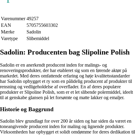
Varenummer
49257
EAN
5705755603302
Mærke
Sadolin
Varetype
Slibemiddel
Sadolin: Producenten bag Slipoline Polish
Sadolin er en anerkendt producent inden for malings- og
renoveringsprodukter, der har etableret sig som en førende aktør på
markedet. Med deres omfattende erfaring og høje kvalitetsstandarder
har Sadolin opbygget et ry som en pålidelig producent af produkter til
rensning og vedligeholdelse af overflader. En af deres populære
produkter er Slipoline Polish, som er et let slibende polermiddel, ideelt
til at genskabe glansen på let forsømte og matte lakker og emaljer.
Historie og Baggrund
Sadolin blev grundlagt for over 200 år siden og har siden da været en
toneangivende producent inden for maling og lignende produkter.
Virksomheden har opbygget et solidt omdømme for deres dedikation til