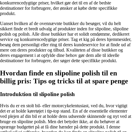
konkurrencedygtige priser, hvilket gør det til en af de bedste
destinationer for forbrugere, der ønsker at købe dette specifikke
produkt.
Uanset hvilken af de ovennævnte butikker du besøger, vil du helt
sikkert finde et bredt udvalg af produkter inden for slipoline, slipoline
polish og polish. Alle disse butikker har et solidt omdømme, dedikeret
service og konkurrencedygtige priser. Tag et kig på deres hjemmesider,
besøg dem personligt eller ring til deres kundeservice for at finde ud af
mere om deres produkter og tilbud. Kvaliteten af disse butikker og
deres engagement i at opfylde dine behov gør dem alle til ideelle
destinationer for forbrugere, der søger dette specifikke produkt.
Hvordan finde en slipoline polish til en
billig pris: Tips og tricks til at spare penge
Introduktion til slipoline polish
Hvis du er en stolt bil- eller motorcykelentusiast, ved du, hvor vigtigt
det er at holde køretøjet i tip-top stand. En af de essentielle elementer
ved plejen af din bil er at holde dens udseende skinnende og nyt ved at
bruge en slipoline polish. Men det betyder ikke, at du behøver at
sprænge budgettet på at få dine hænder på dette produkt. I denne