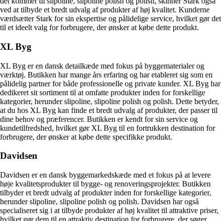
det kommer til slipoline, slipoline polish og polish, skinner Stark også
ved at tilbyde et bredt udvalg af produkter af høj kvalitet. Kunderne
værdsætter Stark for sin ekspertise og pålidelige service, hvilket gør det
til et ideelt valg for forbrugere, der ønsker at købe dette produkt.
XL Byg
XL Byg er en dansk detailkæde med fokus på byggematerialer og
værktøj. Butikken har mange års erfaring og har etableret sig som en
pålidelig partner for både professionelle og private kunder. XL Byg har
dedikeret sit sortiment til at omfatte produkter inden for forskellige
kategorier, herunder slipoline, slipoline polish og polish. Dette betyder,
at du hos XL Byg kan finde et bredt udvalg af produkter, der passer til
dine behov og præferencer. Butikken er kendt for sin service og
kundetilfredshed, hvilket gør XL Byg til en fortrukken destination for
forbrugere, der ønsker at købe dette specifikke produkt.
Davidsen
Davidsen er en dansk byggemarkedskæde med et fokus på at levere
høje kvalitetsprodukter til bygge- og renoveringsprojekter. Butikken
tilbyder et bredt udvalg af produkter inden for forskellige kategorier,
herunder slipoline, slipoline polish og polish. Davidsen har også
specialiseret sig i at tilbyde produkter af høj kvalitet til attraktive priser,
hvilket gør dem til en attraktiv destination for forbrugere, der søger