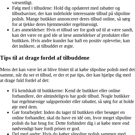
væsentligt.
Følg med i tilbudene: Hold dig opdateret med rabatter og
tilbudsaviser, der kan indeholde interessante tilbud på slipoline
polish. Mange butikker annoncerer deres tilbud online, så sørg
for at tjekke deres hjemmesider regelmæssigt.
Læs anmeldelser: Hvis et tilbud ser for godt ud til at være sandt,
kan det være en god ide at læse anmeldelser af produktet eller
butikken. Hvis andre kunder har haft en positiv oplevelse, kan
det indikere, at tilbuddet er ægte.
Tips til at drage fordel af tilbuddene
Mens det kan være let at blive fristet til at købe slipoline polish med det
samme, når du ser et tilbud, er der et par tips, der kan hjælpe dig med
at drage fuld fordel af det:
Få kendskab til butikkerne: Kend de butikker eller online
forhandlere, der almindeligvis har gode tilbud. Nogle butikker
har regelmæssige salgsperioder eller rabatter, så sørg for at holde
øje med dem.
Gør forarbejdet: Inden du tager til butikken eller besøger en
online forhandler, skal du have en idé om, hvor meget slipoline
polish du har brug for. Dette forhindrer dig i at købe mere end
nødvendigt bare fordi prisen er god.
Del med andre: Hvis du køber slipoline polish sammen med