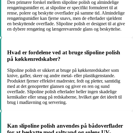
Den primære forskel mellem slipoline polish og almindelige
rengøringsmidler er, at slipoline er specifikt formuleret til at
rense, polere og beskytte overflader på samme tid. Almindelige
rengøringsmidler kan fjerne snavs, men de efterlader sjældent
en beskyttende overflade. Slipoline polish er designet til at give
en dybere rengøring og længerevarende glans og beskyttelse.
Hvad er fordelene ved at bruge slipoline polish
på køkkenredskaber?
Slipoline polish er sikkert at bruge på køkkenredskaber som
knive, gafler, skeer og andre metal- eller plastikgenstande.
Produktet fjerner effektivt madrester, fedt og pletter, samtidig
med at det genopretter glansen og giver en ren og sund
overflade. Slipoline polish efterlader heller ingen skadelige
kemikalier eller smag på redskaberne, hvilket gør det ideelt til
brug i madlavning og servering.
Kan slipoline polish anvendes på bådoverflader
for at beskytte mod saltvand og solens UV-