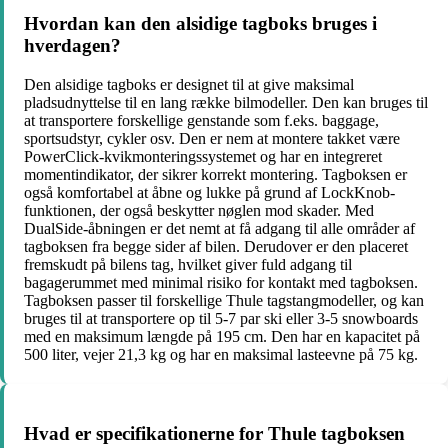
Hvordan kan den alsidige tagboks bruges i
hverdagen?
Den alsidige tagboks er designet til at give maksimal
pladsudnyttelse til en lang række bilmodeller. Den kan bruges til
at transportere forskellige genstande som f.eks. baggage,
sportsudstyr, cykler osv. Den er nem at montere takket være
PowerClick-kvikmonteringssystemet og har en integreret
momentindikator, der sikrer korrekt montering. Tagboksen er
også komfortabel at åbne og lukke på grund af LockKnob-
funktionen, der også beskytter nøglen mod skader. Med
DualSide-åbningen er det nemt at få adgang til alle områder af
tagboksen fra begge sider af bilen. Derudover er den placeret
fremskudt på bilens tag, hvilket giver fuld adgang til
bagagerummet med minimal risiko for kontakt med tagboksen.
Tagboksen passer til forskellige Thule tagstangmodeller, og kan
bruges til at transportere op til 5-7 par ski eller 3-5 snowboards
med en maksimum længde på 195 cm. Den har en kapacitet på
500 liter, vejer 21,3 kg og har en maksimal lasteevne på 75 kg.
Hvad er specifikationerne for Thule tagboksen