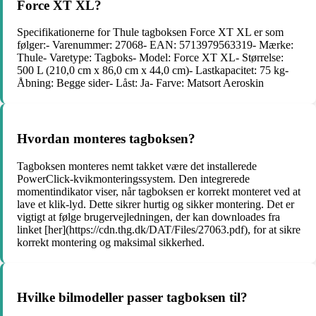
Force XT XL?
Specifikationerne for Thule tagboksen Force XT XL er som
følger:- Varenummer: 27068- EAN: 5713979563319- Mærke:
Thule- Varetype: Tagboks- Model: Force XT XL- Størrelse:
500 L (210,0 cm x 86,0 cm x 44,0 cm)- Lastkapacitet: 75 kg-
Åbning: Begge sider- Låst: Ja- Farve: Matsort Aeroskin
Hvordan monteres tagboksen?
Tagboksen monteres nemt takket være det installerede
PowerClick-kvikmonteringssystem. Den integrerede
momentindikator viser, når tagboksen er korrekt monteret ved at
lave et klik-lyd. Dette sikrer hurtig og sikker montering. Det er
vigtigt at følge brugervejledningen, der kan downloades fra
linket [her](https://cdn.thg.dk/DAT/Files/27063.pdf), for at sikre
korrekt montering og maksimal sikkerhed.
Hvilke bilmodeller passer tagboksen til?