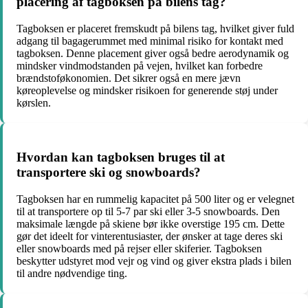
placering af tagboksen på bilens tag?
Tagboksen er placeret fremskudt på bilens tag, hvilket giver fuld
adgang til bagagerummet med minimal risiko for kontakt med
tagboksen. Denne placement giver også bedre aerodynamik og
mindsker vindmodstanden på vejen, hvilket kan forbedre
brændstoføkonomien. Det sikrer også en mere jævn
køreoplevelse og mindsker risikoen for generende støj under
kørslen.
Hvordan kan tagboksen bruges til at
transportere ski og snowboards?
Tagboksen har en rummelig kapacitet på 500 liter og er velegnet
til at transportere op til 5-7 par ski eller 3-5 snowboards. Den
maksimale længde på skiene bør ikke overstige 195 cm. Dette
gør det ideelt for vinterentusiaster, der ønsker at tage deres ski
eller snowboards med på rejser eller skiferier. Tagboksen
beskytter udstyret mod vejr og vind og giver ekstra plads i bilen
til andre nødvendige ting.