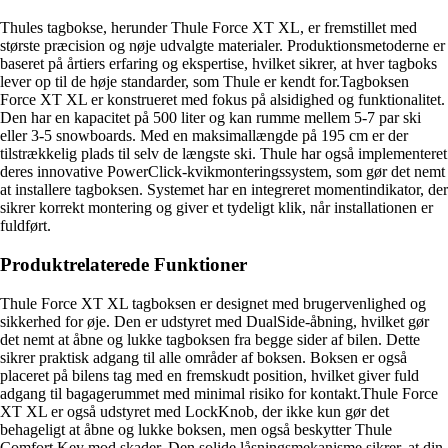
Thules tagbokse, herunder Thule Force XT XL, er fremstillet med
største præcision og nøje udvalgte materialer. Produktionsmetoderne er
baseret på årtiers erfaring og ekspertise, hvilket sikrer, at hver tagboks
lever op til de høje standarder, som Thule er kendt for.Tagboksen
Force XT XL er konstrueret med fokus på alsidighed og funktionalitet.
Den har en kapacitet på 500 liter og kan rumme mellem 5-7 par ski
eller 3-5 snowboards. Med en maksimallængde på 195 cm er der
tilstrækkelig plads til selv de længste ski. Thule har også implementeret
deres innovative PowerClick-kvikmonteringssystem, som gør det nemt
at installere tagboksen. Systemet har en integreret momentindikator, der
sikrer korrekt montering og giver et tydeligt klik, når installationen er
fuldført.
Produktrelaterede Funktioner
Thule Force XT XL tagboksen er designet med brugervenlighed og
sikkerhed for øje. Den er udstyret med DualSide-åbning, hvilket gør
det nemt at åbne og lukke tagboksen fra begge sider af bilen. Dette
sikrer praktisk adgang til alle områder af boksen. Boksen er også
placeret på bilens tag med en fremskudt position, hvilket giver fuld
adgang til bagagerummet med minimal risiko for kontakt.Thule Force
XT XL er også udstyret med LockKnob, der ikke kun gør det
behageligt at åbne og lukke boksen, men også beskytter Thule
Comfort Key mod skader. Den solide låsningsmekanisme sikrer, at din