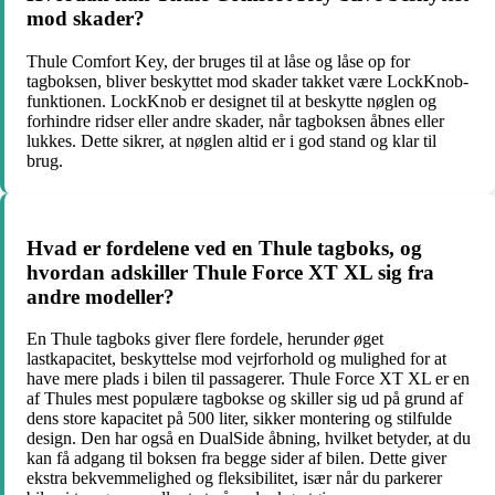
mod skader?
Thule Comfort Key, der bruges til at låse og låse op for
tagboksen, bliver beskyttet mod skader takket være LockKnob-
funktionen. LockKnob er designet til at beskytte nøglen og
forhindre ridser eller andre skader, når tagboksen åbnes eller
lukkes. Dette sikrer, at nøglen altid er i god stand og klar til
brug.
Hvad er fordelene ved en Thule tagboks, og
hvordan adskiller Thule Force XT XL sig fra
andre modeller?
En Thule tagboks giver flere fordele, herunder øget
lastkapacitet, beskyttelse mod vejrforhold og mulighed for at
have mere plads i bilen til passagerer. Thule Force XT XL er en
af Thules mest populære tagbokse og skiller sig ud på grund af
dens store kapacitet på 500 liter, sikker montering og stilfulde
design. Den har også en DualSide åbning, hvilket betyder, at du
kan få adgang til boksen fra begge sider af bilen. Dette giver
ekstra bekvemmelighed og fleksibilitet, især når du parkerer