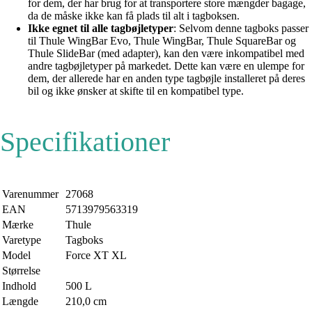
for dem, der har brug for at transportere store mængder bagage,
da de måske ikke kan få plads til alt i tagboksen.
Ikke egnet til alle tagbøjletyper
: Selvom denne tagboks passer
til Thule WingBar Evo, Thule WingBar, Thule SquareBar og
Thule SlideBar (med adapter), kan den være inkompatibel med
andre tagbøjletyper på markedet. Dette kan være en ulempe for
dem, der allerede har en anden type tagbøjle installeret på deres
bil og ikke ønsker at skifte til en kompatibel type.
Specifikationer
Varenummer
27068
EAN
5713979563319
Mærke
Thule
Varetype
Tagboks
Model
Force XT XL
Størrelse
Indhold
500 L
Længde
210,0 cm