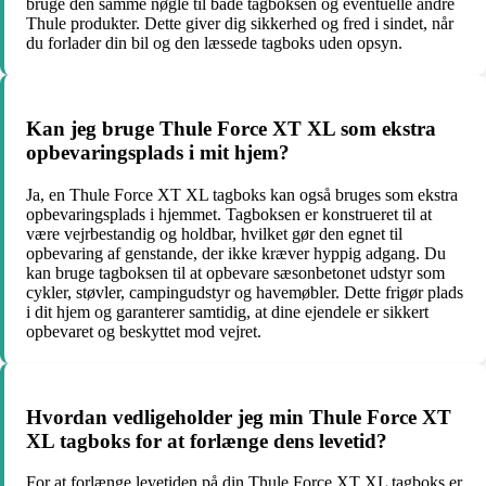
bruge den samme nøgle til både tagboksen og eventuelle andre
Thule produkter. Dette giver dig sikkerhed og fred i sindet, når
du forlader din bil og den læssede tagboks uden opsyn.
Kan jeg bruge Thule Force XT XL som ekstra
opbevaringsplads i mit hjem?
Ja, en Thule Force XT XL tagboks kan også bruges som ekstra
opbevaringsplads i hjemmet. Tagboksen er konstrueret til at
være vejrbestandig og holdbar, hvilket gør den egnet til
opbevaring af genstande, der ikke kræver hyppig adgang. Du
kan bruge tagboksen til at opbevare sæsonbetonet udstyr som
cykler, støvler, campingudstyr og havemøbler. Dette frigør plads
i dit hjem og garanterer samtidig, at dine ejendele er sikkert
opbevaret og beskyttet mod vejret.
Hvordan vedligeholder jeg min Thule Force XT
XL tagboks for at forlænge dens levetid?
For at forlænge levetiden på din Thule Force XT XL tagboks er