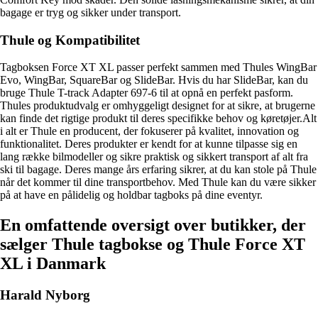
bagage er tryg og sikker under transport.
Thule og Kompatibilitet
Tagboksen Force XT XL passer perfekt sammen med Thules WingBar
Evo, WingBar, SquareBar og SlideBar. Hvis du har SlideBar, kan du
bruge Thule T-track Adapter 697-6 til at opnå en perfekt pasform.
Thules produktudvalg er omhyggeligt designet for at sikre, at brugerne
kan finde det rigtige produkt til deres specifikke behov og køretøjer.Alt
i alt er Thule en producent, der fokuserer på kvalitet, innovation og
funktionalitet. Deres produkter er kendt for at kunne tilpasse sig en
lang række bilmodeller og sikre praktisk og sikkert transport af alt fra
ski til bagage. Deres mange års erfaring sikrer, at du kan stole på Thule
når det kommer til dine transportbehov. Med Thule kan du være sikker
på at have en pålidelig og holdbar tagboks på dine eventyr.
En omfattende oversigt over butikker, der
sælger Thule tagbokse og Thule Force XT
XL i Danmark
Harald Nyborg