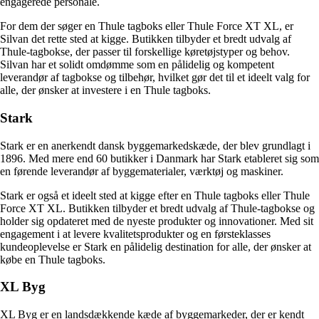
engagerede personale.
For dem der søger en Thule tagboks eller Thule Force XT XL, er
Silvan det rette sted at kigge. Butikken tilbyder et bredt udvalg af
Thule-tagbokse, der passer til forskellige køretøjstyper og behov.
Silvan har et solidt omdømme som en pålidelig og kompetent
leverandør af tagbokse og tilbehør, hvilket gør det til et ideelt valg for
alle, der ønsker at investere i en Thule tagboks.
Stark
Stark er en anerkendt dansk byggemarkedskæde, der blev grundlagt i
1896. Med mere end 60 butikker i Danmark har Stark etableret sig som
en førende leverandør af byggematerialer, værktøj og maskiner.
Stark er også et ideelt sted at kigge efter en Thule tagboks eller Thule
Force XT XL. Butikken tilbyder et bredt udvalg af Thule-tagbokse og
holder sig opdateret med de nyeste produkter og innovationer. Med sit
engagement i at levere kvalitetsprodukter og en førsteklasses
kundeoplevelse er Stark en pålidelig destination for alle, der ønsker at
købe en Thule tagboks.
XL Byg
XL Byg er en landsdækkende kæde af byggemarkeder, der er kendt