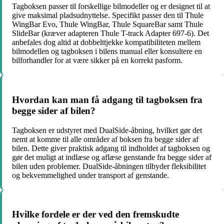
Tagboksen passer til forskellige bilmodeller og er designet til at
give maksimal pladsudnyttelse. Specifikt passer den til Thule
WingBar Evo, Thule WingBar, Thule SquareBar samt Thule
SlideBar (kræver adapteren Thule T-track Adapter 697-6). Det
anbefales dog altid at dobbelttjekke kompatibiliteten mellem
bilmodellen og tagboksen i bilens manual eller konsultere en
bilforhandler for at være sikker på en korrekt pasform.
Hvordan kan man få adgang til tagboksen fra
begge sider af bilen?
Tagboksen er udstyret med DualSide-åbning, hvilket gør det
nemt at komme til alle områder af boksen fra begge sider af
bilen. Dette giver praktisk adgang til indholdet af tagboksen og
gør det muligt at indlæse og aflæse genstande fra begge sider af
bilen uden problemer. DualSide-åbningen tilbyder fleksibilitet
og bekvemmelighed under transport af genstande.
Hvilke fordele er der ved den fremskudte