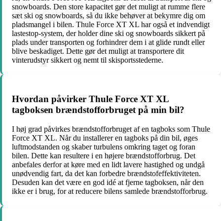
snowboards. Den store kapacitet gør det muligt at rumme flere
sæt ski og snowboards, så du ikke behøver at bekymre dig om
pladsmangel i bilen. Thule Force XT XL har også et indvendigt
lastestop-system, der holder dine ski og snowboards sikkert på
plads under transporten og forhindrer dem i at glide rundt eller
blive beskadiget. Dette gør det muligt at transportere dit
vinterudstyr sikkert og nemt til skisportsstederne.
Hvordan påvirker Thule Force XT XL
tagboksen brændstofforbruget på min bil?
I høj grad påvirkes brændstofforbruget af en tagboks som Thule
Force XT XL. Når du installerer en tagboks på din bil, øges
luftmodstanden og skaber turbulens omkring taget og foran
bilen. Dette kan resultere i en højere brændstofforbrug. Det
anbefales derfor at køre med en lidt lavere hastighed og undgå
unødvendig fart, da det kan forbedre brændstofeffektiviteten.
Desuden kan det være en god idé at fjerne tagboksen, når den
ikke er i brug, for at reducere bilens samlede brændstofforbrug.