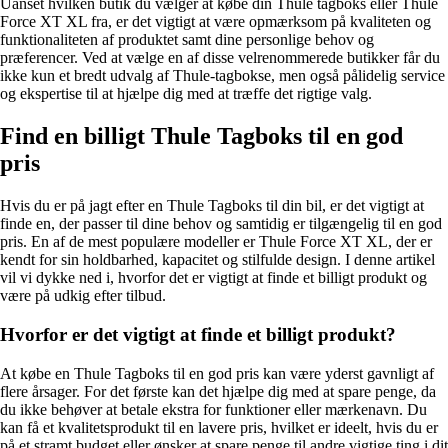
Uanset hvilken butik du vælger at købe din Thule tagboks eller Thule
Force XT XL fra, er det vigtigt at være opmærksom på kvaliteten og
funktionaliteten af produktet samt dine personlige behov og
præferencer. Ved at vælge en af ​​disse velrenommerede butikker får du
ikke kun et bredt udvalg af Thule-tagbokse, men også pålidelig service
og ekspertise til at hjælpe dig med at træffe det rigtige valg.
Find en billigt Thule Tagboks til en god
pris
Hvis du er på jagt efter en Thule Tagboks til din bil, er det vigtigt at
finde en, der passer til dine behov og samtidig er tilgængelig til en god
pris. En af de mest populære modeller er Thule Force XT XL, der er
kendt for sin holdbarhed, kapacitet og stilfulde design. I denne artikel
vil vi dykke ned i, hvorfor det er vigtigt at finde et billigt produkt og
være på udkig efter tilbud.
Hvorfor er det vigtigt at finde et billigt produkt?
At købe en Thule Tagboks til en god pris kan være yderst gavnligt af
flere årsager. For det første kan det hjælpe dig med at spare penge, da
du ikke behøver at betale ekstra for funktioner eller mærkenavn. Du
kan få et kvalitetsprodukt til en lavere pris, hvilket er ideelt, hvis du er
på et stramt budget eller ønsker at spare penge til andre vigtige ting i dit