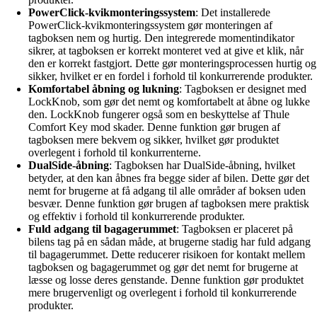
PowerClick-kvikmonteringssystem
: Det installerede
PowerClick-kvikmonteringssystem gør monteringen af
tagboksen nem og hurtig. Den integrerede momentindikator
sikrer, at tagboksen er korrekt monteret ved at give et klik, når
den er korrekt fastgjort. Dette gør monteringsprocessen hurtig og
sikker, hvilket er en fordel i forhold til konkurrerende produkter.
Komfortabel åbning og lukning
: Tagboksen er designet med
LockKnob, som gør det nemt og komfortabelt at åbne og lukke
den. LockKnob fungerer også som en beskyttelse af Thule
Comfort Key mod skader. Denne funktion gør brugen af
tagboksen mere bekvem og sikker, hvilket gør produktet
overlegent i forhold til konkurrenterne.
DualSide-åbning
: Tagboksen har DualSide-åbning, hvilket
betyder, at den kan åbnes fra begge sider af bilen. Dette gør det
nemt for brugerne at få adgang til alle områder af boksen uden
besvær. Denne funktion gør brugen af tagboksen mere praktisk
og effektiv i forhold til konkurrerende produkter.
Fuld adgang til bagagerummet
: Tagboksen er placeret på
bilens tag på en sådan måde, at brugerne stadig har fuld adgang
til bagagerummet. Dette reducerer risikoen for kontakt mellem
tagboksen og bagagerummet og gør det nemt for brugerne at
læsse og losse deres genstande. Denne funktion gør produktet
mere brugervenligt og overlegent i forhold til konkurrerende
produkter.