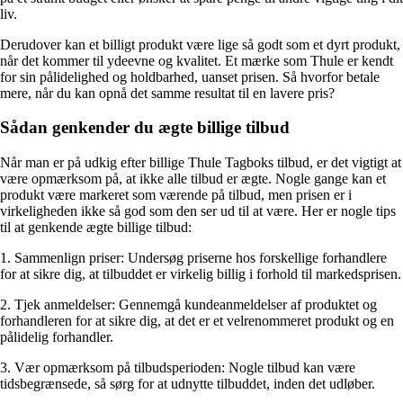
liv.
Derudover kan et billigt produkt være lige så godt som et dyrt produkt,
når det kommer til ydeevne og kvalitet. Et mærke som Thule er kendt
for sin pålidelighed og holdbarhed, uanset prisen. Så hvorfor betale
mere, når du kan opnå det samme resultat til en lavere pris?
Sådan genkender du ægte billige tilbud
Når man er på udkig efter billige Thule Tagboks tilbud, er det vigtigt at
være opmærksom på, at ikke alle tilbud er ægte. Nogle gange kan et
produkt være markeret som værende på tilbud, men prisen er i
virkeligheden ikke så god som den ser ud til at være. Her er nogle tips
til at genkende ægte billige tilbud:
1. Sammenlign priser: Undersøg priserne hos forskellige forhandlere
for at sikre dig, at tilbuddet er virkelig billig i forhold til markedsprisen.
2. Tjek anmeldelser: Gennemgå kundeanmeldelser af produktet og
forhandleren for at sikre dig, at det er et velrenommeret produkt og en
pålidelig forhandler.
3. Vær opmærksom på tilbudsperioden: Nogle tilbud kan være
tidsbegrænsede, så sørg for at udnytte tilbuddet, inden det udløber.