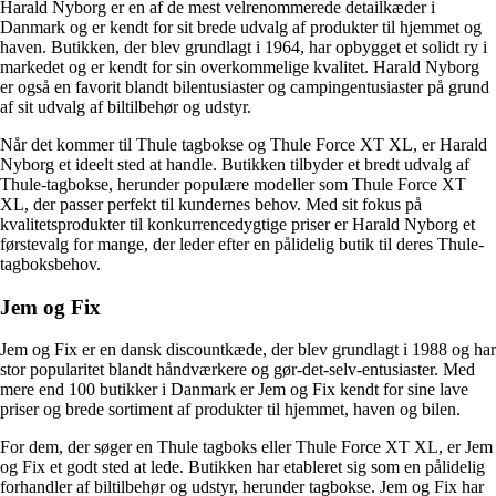
Harald Nyborg er en af ​​de mest velrenommerede detailkæder i
Danmark og er kendt for sit brede udvalg af produkter til hjemmet og
haven. Butikken, der blev grundlagt i 1964, har opbygget et solidt ry i
markedet og er kendt for sin overkommelige kvalitet. Harald Nyborg
er også en favorit blandt bilentusiaster og campingentusiaster på grund
af sit udvalg af biltilbehør og udstyr.
Når det kommer til Thule tagbokse og Thule Force XT XL, er Harald
Nyborg et ideelt sted at handle. Butikken tilbyder et bredt udvalg af
Thule-tagbokse, herunder populære modeller som Thule Force XT
XL, der passer perfekt til kundernes behov. Med sit fokus på
kvalitetsprodukter til konkurrencedygtige priser er Harald Nyborg et
førstevalg for mange, der leder efter en pålidelig butik til deres Thule-
tagboksbehov.
Jem og Fix
Jem og Fix er en dansk discountkæde, der blev grundlagt i 1988 og har
stor popularitet blandt håndværkere og gør-det-selv-entusiaster. Med
mere end 100 butikker i Danmark er Jem og Fix kendt for sine lave
priser og brede sortiment af produkter til hjemmet, haven og bilen.
For dem, der søger en Thule tagboks eller Thule Force XT XL, er Jem
og Fix et godt sted at lede. Butikken har etableret sig som en pålidelig
forhandler af biltilbehør og udstyr, herunder tagbokse. Jem og Fix har