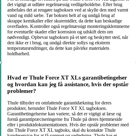
det vigtigt at udføre regelmæssig vedligeholdelse. Efter brug
anbefales det at rengøre tagboksen ved at skylle den med varmt
vand og mild sæbe. Tør boksen helt af og undgå brug af
skrappe kemikalier eller skuremidler, da dette kan beskadige
overfladen. Kontroller også regelmæssigt monteringsklemmerne
for eventuelle skader eller korrosion og udskift dem om
nødvendigt. Opbevar tagboksen på et tørt og beskyttet sted, når
den ikke er i brug, og undgå direkte sollys og ekstrem
temperaturændringer, da dette kan påvirke materialets
holdbarhed.
Hvad er Thule Force XT XLs garantibetingelser
og hvordan kan jeg få assistance, hvis der opstår
problemer?
Thule tilbyder en omfattende garantidækning for deres
produkter, herunder Thule Force XT XL tagboksen.
Garantibetingelserne kan variere, så det er vigtigt at læse og
forstå garantipræciseringerne fra Thule på deres hjemmeside
eller i produktdokumentationen. Hvis der opstår problemer med
din Thule Force XT XL tagboks, skal du kontakte Thule
kundeservice for at få support og vejledning. Thule har et