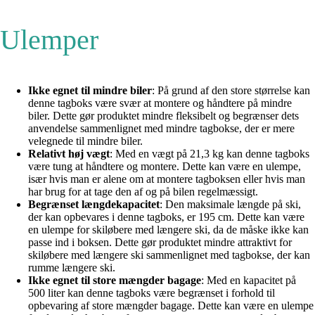
Ulemper
Ikke egnet til mindre biler
: På grund af den store størrelse kan
denne tagboks være svær at montere og håndtere på mindre
biler. Dette gør produktet mindre fleksibelt og begrænser dets
anvendelse sammenlignet med mindre tagbokse, der er mere
velegnede til mindre biler.
Relativt høj vægt
: Med en vægt på 21,3 kg kan denne tagboks
være tung at håndtere og montere. Dette kan være en ulempe,
især hvis man er alene om at montere tagboksen eller hvis man
har brug for at tage den af og på bilen regelmæssigt.
Begrænset længdekapacitet
: Den maksimale længde på ski,
der kan opbevares i denne tagboks, er 195 cm. Dette kan være
en ulempe for skiløbere med længere ski, da de måske ikke kan
passe ind i boksen. Dette gør produktet mindre attraktivt for
skiløbere med længere ski sammenlignet med tagbokse, der kan
rumme længere ski.
Ikke egnet til store mængder bagage
: Med en kapacitet på
500 liter kan denne tagboks være begrænset i forhold til
opbevaring af store mængder bagage. Dette kan være en ulempe