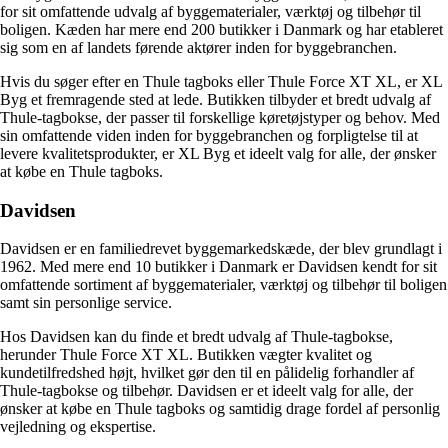
for sit omfattende udvalg af byggematerialer, værktøj og tilbehør til
boligen. Kæden har mere end 200 butikker i Danmark og har etableret
sig som en af ​​landets førende aktører inden for byggebranchen.
Hvis du søger efter en Thule tagboks eller Thule Force XT XL, er XL
Byg et fremragende sted at lede. Butikken tilbyder et bredt udvalg af
Thule-tagbokse, der passer til forskellige køretøjstyper og behov. Med
sin omfattende viden inden for byggebranchen og forpligtelse til at
levere kvalitetsprodukter, er XL Byg et ideelt valg for alle, der ønsker
at købe en Thule tagboks.
Davidsen
Davidsen er en familiedrevet byggemarkedskæde, der blev grundlagt i
1962. Med mere end 10 butikker i Danmark er Davidsen kendt for sit
omfattende sortiment af byggematerialer, værktøj og tilbehør til boligen
samt sin personlige service.
Hos Davidsen kan du finde et bredt udvalg af Thule-tagbokse,
herunder Thule Force XT XL. Butikken vægter kvalitet og
kundetilfredshed højt, hvilket gør den til en pålidelig forhandler af
Thule-tagbokse og tilbehør. Davidsen er et ideelt valg for alle, der
ønsker at købe en Thule tagboks og samtidig drage fordel af personlig
vejledning og ekspertise.