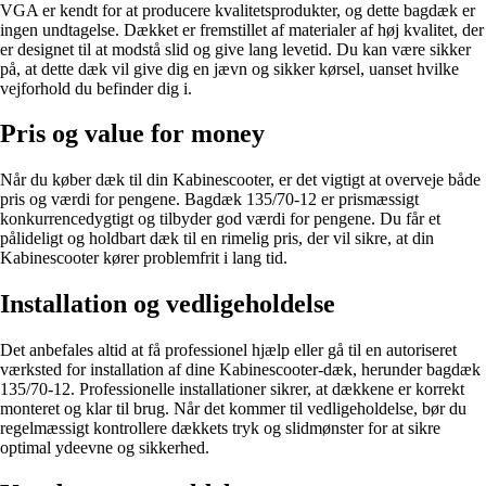
VGA er kendt for at producere kvalitetsprodukter, og dette bagdæk er
ingen undtagelse. Dækket er fremstillet af materialer af høj kvalitet, der
er designet til at modstå slid og give lang levetid. Du kan være sikker
på, at dette dæk vil give dig en jævn og sikker kørsel, uanset hvilke
vejforhold du befinder dig i.
Pris og value for money
Når du køber dæk til din Kabinescooter, er det vigtigt at overveje både
pris og værdi for pengene. Bagdæk 135/70-12 er prismæssigt
konkurrencedygtigt og tilbyder god værdi for pengene. Du får et
pålideligt og holdbart dæk til en rimelig pris, der vil sikre, at din
Kabinescooter kører problemfrit i lang tid.
Installation og vedligeholdelse
Det anbefales altid at få professionel hjælp eller gå til en autoriseret
værksted for installation af dine Kabinescooter-dæk, herunder bagdæk
135/70-12. Professionelle installationer sikrer, at dækkene er korrekt
monteret og klar til brug. Når det kommer til vedligeholdelse, bør du
regelmæssigt kontrollere dækkets tryk og slidmønster for at sikre
optimal ydeevne og sikkerhed.