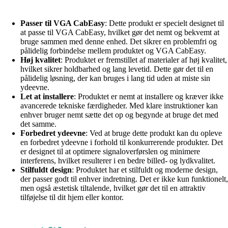
Passer til VGA CabEasy
: Dette produkt er specielt designet til
at passe til VGA CabEasy, hvilket gør det nemt og bekvemt at
bruge sammen med denne enhed. Det sikrer en problemfri og
pålidelig forbindelse mellem produktet og VGA CabEasy.
Høj kvalitet
: Produktet er fremstillet af materialer af høj kvalitet,
hvilket sikrer holdbarhed og lang levetid. Dette gør det til en
pålidelig løsning, der kan bruges i lang tid uden at miste sin
ydeevne.
Let at installere
: Produktet er nemt at installere og kræver ikke
avancerede tekniske færdigheder. Med klare instruktioner kan
enhver bruger nemt sætte det op og begynde at bruge det med
det samme.
Forbedret ydeevne
: Ved at bruge dette produkt kan du opleve
en forbedret ydeevne i forhold til konkurrerende produkter. Det
er designet til at optimere signaloverførslen og minimere
interferens, hvilket resulterer i en bedre billed- og lydkvalitet.
Stilfuldt design
: Produktet har et stilfuldt og moderne design,
der passer godt til enhver indretning. Det er ikke kun funktionelt,
men også æstetisk tiltalende, hvilket gør det til en attraktiv
tilføjelse til dit hjem eller kontor.