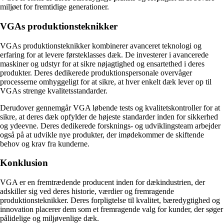
miljøet for fremtidige generationer.
VGAs produktionsteknikker
VGAs produktionsteknikker kombinerer avanceret teknologi og
erfaring for at levere førsteklasses dæk. De investerer i avancerede
maskiner og udstyr for at sikre nøjagtighed og ensartethed i deres
produkter. Deres dedikerede produktionspersonale overvåger
processerne omhyggeligt for at sikre, at hver enkelt dæk lever op til
VGAs strenge kvalitetsstandarder.
Derudover gennemgår VGA løbende tests og kvalitetskontroller for at
sikre, at deres dæk opfylder de højeste standarder inden for sikkerhed
og ydeevne. Deres dedikerede forsknings- og udviklingsteam arbejder
også på at udvikle nye produkter, der imødekommer de skiftende
behov og krav fra kunderne.
Konklusion
VGA er en fremtrædende producent inden for dækindustrien, der
adskiller sig ved deres historie, værdier og fremragende
produktionsteknikker. Deres forpligtelse til kvalitet, bæredygtighed og
innovation placerer dem som et fremragende valg for kunder, der søger
pålidelige og miljøvenlige dæk.