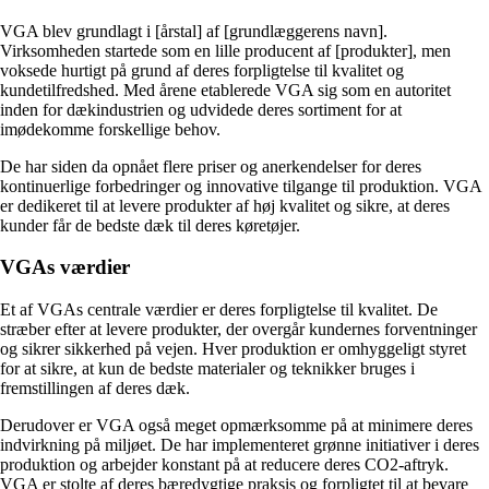
VGA blev grundlagt i [årstal] af [grundlæggerens navn].
Virksomheden startede som en lille producent af [produkter], men
voksede hurtigt på grund af deres forpligtelse til kvalitet og
kundetilfredshed. Med årene etablerede VGA sig som en autoritet
inden for dækindustrien og udvidede deres sortiment for at
imødekomme forskellige behov.
De har siden da opnået flere priser og anerkendelser for deres
kontinuerlige forbedringer og innovative tilgange til produktion. VGA
er dedikeret til at levere produkter af høj kvalitet og sikre, at deres
kunder får de bedste dæk til deres køretøjer.
VGAs værdier
Et af VGAs centrale værdier er deres forpligtelse til kvalitet. De
stræber efter at levere produkter, der overgår kundernes forventninger
og sikrer sikkerhed på vejen. Hver produktion er omhyggeligt styret
for at sikre, at kun de bedste materialer og teknikker bruges i
fremstillingen af deres dæk.
Derudover er VGA også meget opmærksomme på at minimere deres
indvirkning på miljøet. De har implementeret grønne initiativer i deres
produktion og arbejder konstant på at reducere deres CO2-aftryk.
VGA er stolte af deres bæredygtige praksis og forpligtet til at bevare