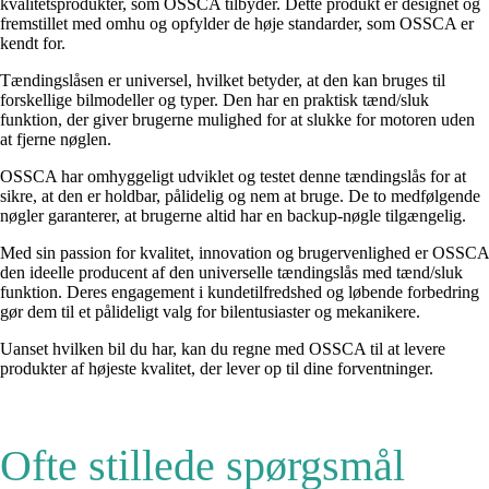
kvalitetsprodukter, som OSSCA tilbyder. Dette produkt er designet og
fremstillet med omhu og opfylder de høje standarder, som OSSCA er
kendt for.
Tændingslåsen er universel, hvilket betyder, at den kan bruges til
forskellige bilmodeller og typer. Den har en praktisk tænd/sluk
funktion, der giver brugerne mulighed for at slukke for motoren uden
at fjerne nøglen.
OSSCA har omhyggeligt udviklet og testet denne tændingslås for at
sikre, at den er holdbar, pålidelig og nem at bruge. De to medfølgende
nøgler garanterer, at brugerne altid har en backup-nøgle tilgængelig.
Med sin passion for kvalitet, innovation og brugervenlighed er OSSCA
den ideelle producent af den universelle tændingslås med tænd/sluk
funktion. Deres engagement i kundetilfredshed og løbende forbedring
gør dem til et pålideligt valg for bilentusiaster og mekanikere.
Uanset hvilken bil du har, kan du regne med OSSCA til at levere
produkter af højeste kvalitet, der lever op til dine forventninger.
Ofte stillede spørgsmål