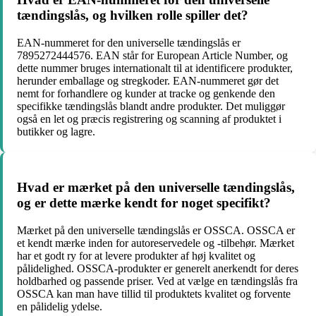
tændingslås, og hvilken rolle spiller det?
EAN-nummeret for den universelle tændingslås er
7895272444576. EAN står for European Article Number, og
dette nummer bruges internationalt til at identificere produkter,
herunder emballage og stregkoder. EAN-nummeret gør det
nemt for forhandlere og kunder at tracke og genkende den
specifikke tændingslås blandt andre produkter. Det muliggør
også en let og præcis registrering og scanning af produktet i
butikker og lagre.
Hvad er mærket på den universelle tændingslås,
og er dette mærke kendt for noget specifikt?
Mærket på den universelle tændingslås er OSSCA. OSSCA er
et kendt mærke inden for autoreservedele og -tilbehør. Mærket
har et godt ry for at levere produkter af høj kvalitet og
pålidelighed. OSSCA-produkter er generelt anerkendt for deres
holdbarhed og passende priser. Ved at vælge en tændingslås fra
OSSCA kan man have tillid til produktets kvalitet og forvente
en pålidelig ydelse.