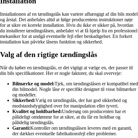
Installation
Installationen af en tændingslås kan variere afhængigt af din bils model
og årstal. Det anbefales altid at følge producentens instruktioner nøje
for at sikre en korrekt installation. Hvis du ikke er sikker på, hvordan
du installerer tændingslåsen, anbefaler vi at få hjælp fra en professionel
mekaniker for at undgå eventuelle fejl eller beskadigelser. En forkert
installation kan påvirke låsens funktion og sikkerhed.
Valg af den rigtige tændingslås
Når du køber en tændingslås, er det vigtigt at vælge en, der passer til
din bils specifikationer. Her er nogle faktorer, du skal overveje:
Bilmærke og model:
Tjek, om tændingslåsen er kompatibel med
din bilmodel. Nogle låse er specifikt designet til visse bilmærker
og modeller.
Sikkerhed:
Vælg en tændingslås, der har god sikkerhed og
modstandsdygtighed over for manipulation eller tyveri.
Kvalitet og holdbarhed:
Undersøg om producenten har et
pålideligt omdømme for at sikre, at du får en holdbar og
pålidelig tændingslås.
Garanti:
Kontroller om tændingslåsen leveres med en garanti,
der dækker eventuelle fabrikationsfejl eller problemer.