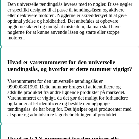
Den universelle tændingslås leveres med to nøgler. Disse nøgler
er specifikt designet til at passe til tændingslåsen og aktivere
eller deaktivere motoren. Nøglerne er skræddersyet til at give
optimal ydelse og holdbarhed. Det anbefales at opbevare
nøglerne sikkert og undgå at miste dem, da man skal have
nøglerne for at kunne anvende låsen og starte eller stoppe
motoren.
Hvad er varenummeret for den universelle
tændingslås, og hvorfor er dette nummer vigtigt?
Varenummeret for den universelle tændingslås er
990000801990. Dette nummer bruges til at identificere og
adskille produktet fra andre lignende produkter på markedet.
Varenummeret er vigtigt, da det gør det muligt for forhandlere
og kunder at let identificere og bestille den nøjagtige
tændingslås, de har brug for. Det hjælper også producenter med
at spore og administrere lagerbeholdningen af produktet.
Hvad er EAN-nummeret for den universelle