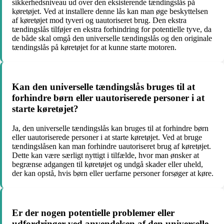
sikkerhedsniveau ud over den eksisterende tændingslås på
køretøjet. Ved at installere denne lås kan man øge beskyttelsen
af køretøjet mod tyveri og uautoriseret brug. Den ekstra
tændingslås tilføjer en ekstra forhindring for potentielle tyve, da
de både skal omgå den universelle tændingslås og den originale
tændingslås på køretøjet for at kunne starte motoren.
Kan den universelle tændingslås bruges til at
forhindre børn eller uautoriserede personer i at
starte køretøjet?
Ja, den universelle tændingslås kan bruges til at forhindre børn
eller uautoriserede personer i at starte køretøjet. Ved at bruge
tændingslåsen kan man forhindre uautoriseret brug af køretøjet.
Dette kan være særligt nyttigt i tilfælde, hvor man ønsker at
begrænse adgangen til køretøjet og undgå skader eller uheld,
der kan opstå, hvis børn eller uerfarne personer forsøger at køre.
Er der nogen potentielle problemer eller
udfordringer ved anvendelsen af den universelle