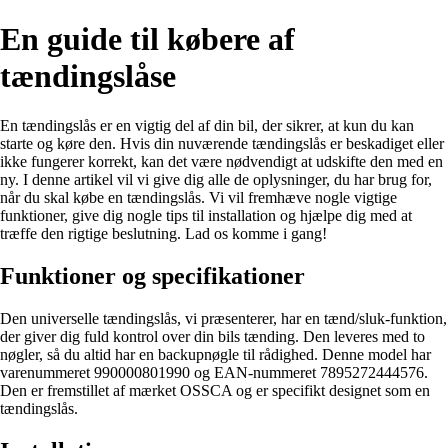
En guide til købere af
tændingslåse
En tændingslås er en vigtig del af din bil, der sikrer, at kun du kan
starte og køre den. Hvis din nuværende tændingslås er beskadiget eller
ikke fungerer korrekt, kan det være nødvendigt at udskifte den med en
ny. I denne artikel vil vi give dig alle de oplysninger, du har brug for,
når du skal købe en tændingslås. Vi vil fremhæve nogle vigtige
funktioner, give dig nogle tips til installation og hjælpe dig med at
træffe den rigtige beslutning. Lad os komme i gang!
Funktioner og specifikationer
Den universelle tændingslås, vi præsenterer, har en tænd/sluk-funktion,
der giver dig fuld kontrol over din bils tænding. Den leveres med to
nøgler, så du altid har en backupnøgle til rådighed. Denne model har
varenummeret 990000801990 og EAN-nummeret 7895272444576.
Den er fremstillet af mærket OSSCA og er specifikt designet som en
tændingslås.