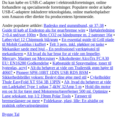
Du kan købe en USB-C-adapter i elektronikforretninger, online
forhandlere og specialiserede forretninger. Populære steder at købe
USB-C-adaptere inkluderer teknologidata, online markedspladser
som Amazon eller direkte fra producentens hjemmeside.
Andre populære artikler:
Badesko med gummibund, str 37-38
•
Guide til køb af Endestop alu for gear/bremse wire
•
Højtalerledning
2×0.4 rød/sort 100m
•
Beto CO2 og håndpumpe m. 2 patroner 16g
•
Løbecykel 12 Chipmunk blå/grøn
•
En essential guide til Grill plade
til Mobilt Gasblus i kuffert
•
Telt 3 pers. inkl. pløkker og taske
•
Mekaniker sæde med hjul – En professionel værktøjsstol til
mekanikeren
•
Alt hvad du har brug for at vide om Impeller,
Mercury, Mariner og Mercruiser
•
Alkoholtester AlcoTrx FCA30
EU: EN16280 Godkendelse
•
Købsguide til Spraymaling, toner til
lygteglas, acryl
•
Alt du behøver at vide om Trailerstik grøn højre til
40607
•
Pioneer SPH-10BT 1DIN USB RDS BSM
•
Sikkerhedsbriller voksen: Beskyt dine øjne med stil
•
Cykelholder
Thule EasyFold XT 934 3B 13PIN
•
Alt, hvad du behøver at vide
om Ladekabel Type 1 udtag 7,4kW 32Amp 5 m
•
Hold din motor
ren og fri for tjære med Motorrens/tjærefjerner 500 ml. Optimize
•
Lang sekskant. top 1/2 19mm Polar Tools
•
Tænger til
bremseslanger og mere
•
Foldekasse, plast, lille: En alsidig og
praktisk opbevaringsløsning
Bygge Tal