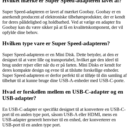
Hvilket mærke er Super Speed-adapteren lavet af?
Super Speed-adapteren er lavet af mærket Goobay. Goobay er en
anerkendt producent af elektroniske tilbehørsprodukter, der er kendt
for deres pålidelighed og holdbarhed. Ved at vælge en adapter fra
Goobay kan du være sikker på at få en kvalitetskomponent, der vil
opfylde dine behov.
Hvilken type vare er Super Speed-adapteren?
Super Speed-adapteren er en Mini Disk. Dette betyder, at den er
designet til at være lille og transportabel, hvilket gør den ideel til
brug under rejser eller når du er på farten. Mini Disks er kendt for
deres kompakte design og evne til at tilslutte forskellige enheder.
Super Speed-adapteren er derfor perfekt til at tilføje til din samling af
tilbehør til at kunne bruge dine USB-A-enheder med USB-C-porte.
Hvad er forskellen mellem en USB-C-adapter og en
USB-adapter?
En USB-C-adapter er specifikt designet til at konvertere en USB-C-
port til en anden type port, såsom USB-A eller HDMI, mens en
USB-adapter generelt henviser til en enhed, der konverterer en
USB-port til en anden type port.