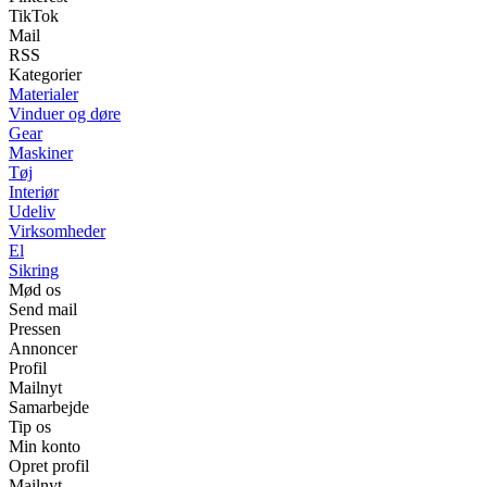
TikTok
Mail
RSS
Kategorier
Materialer
Vinduer og døre
Gear
Maskiner
Tøj
Interiør
Udeliv
Virksomheder
El
Sikring
Mød os
Send mail
Pressen
Annoncer
Profil
Mailnyt
Samarbejde
Tip os
Min konto
Opret profil
Mailnyt