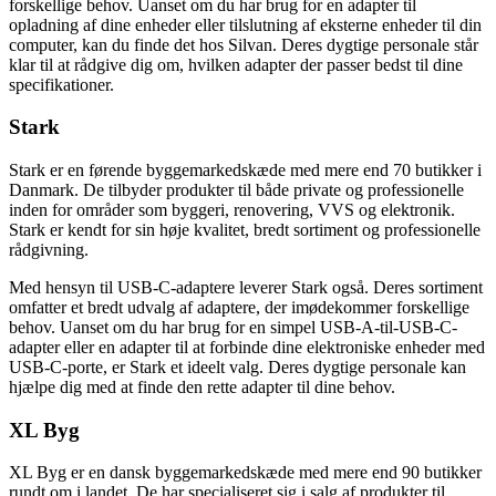
forskellige behov. Uanset om du har brug for en adapter til
opladning af dine enheder eller tilslutning af eksterne enheder til din
computer, kan du finde det hos Silvan. Deres dygtige personale står
klar til at rådgive dig om, hvilken adapter der passer bedst til dine
specifikationer.
Stark
Stark er en førende byggemarkedskæde med mere end 70 butikker i
Danmark. De tilbyder produkter til både private og professionelle
inden for områder som byggeri, renovering, VVS og elektronik.
Stark er kendt for sin høje kvalitet, bredt sortiment og professionelle
rådgivning.
Med hensyn til USB-C-adaptere leverer Stark også. Deres sortiment
omfatter et bredt udvalg af adaptere, der imødekommer forskellige
behov. Uanset om du har brug for en simpel USB-A-til-USB-C-
adapter eller en adapter til at forbinde dine elektroniske enheder med
USB-C-porte, er Stark et ideelt valg. Deres dygtige personale kan
hjælpe dig med at finde den rette adapter til dine behov.
XL Byg
XL Byg er en dansk byggemarkedskæde med mere end 90 butikker
rundt om i landet. De har specialiseret sig i salg af produkter til