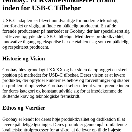
Goobay: Et Kvalitetsfokuseret Brand
inden for USB-C Tilbehør
USB-C adaptere er blevet uundværlige for moderne teknologi,
hvorfor det er vigtigt at finde en pålidelig producent. En af de
førende producenter på markedet er Goobay, der har specialiseret sig
i at levere højtydende USB-C tilbehør. Med deres produktkvalitet,
innovative tilgang og ekspertise har de etableret sig som en pålidelig
og respekteret producent.
Historie og Vision
Goobay blev grundlagt i XXXX og har siden da opbygget en stærk
position på markedet for USB-C tilbehør. Deres vision er at levere
produkter, der opfylder kundernes behov og forventninger og skaber
en problemfri oplevelse. Goobay stræber efter at være førende inden
for deres kategori og konstant udvikle sig for at imødekomme de
skiftende krav og teknologiske fremskridt.
Ethos og Værdier
Goobay er kendt for deres høje produktkvalitet og dedikation til at
levere pålidelige løsninger. Deres produkter gennemgår omfattende
kvalitetskontrolprocesser for at sikre, at de lever op til de højeste