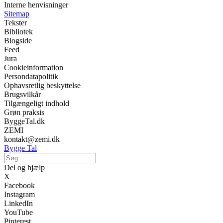
Interne henvisninger
Sitemap
Tekster
Bibliotek
Blogside
Feed
Jura
Cookieinformation
Persondatapolitik
Ophavsretlig beskyttelse
Brugsvilkår
Tilgængeligt indhold
Grøn praksis
ByggeTal.dk
ZEMI
kontakt@zemi.dk
Bygge Tal
Del og hjælp
X
Facebook
Instagram
LinkedIn
YouTube
Pinterest