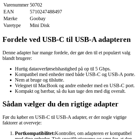
Varenummer
50702
EAN
5710247488497
Mærke
Goobay
Varetype
Mini Disk
Fordele ved USB-C til USB-A adapteren
Denne adapter har mange fordele, der gør den til et populært valg
blandt brugere:
Hurtig dataoverførselshastighed på op til 5 Gbps.
Kompatibel med enheder med både USB-C og USB-A porte.
Nem at bruge og tilslutte.
Velegnet til MacBook og andre enheder med en USB-C port.
Kompakt og bærbar, så du kan tage den med dig overalt.
Sådan vælger du den rigtige adapter
Før du køber en USB-C til USB-A adapter, er der nogle vigtige
faktorer at overveje:
Portkompatibilitet:
Kontroller, om adapteren er kompatibel
med dine enheder. Tjek specifikationerne og sørg for, at den