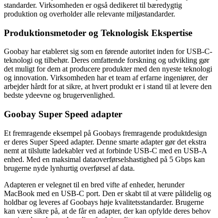
standarder. Virksomheden er også dedikeret til bæredygtig
produktion og overholder alle relevante miljøstandarder.
Produktionsmetoder og Teknologisk Ekspertise
Goobay har etableret sig som en førende autoritet inden for USB-C-
teknologi og tilbehør. Deres omfattende forskning og udvikling gør
det muligt for dem at producere produkter med den nyeste teknologi
og innovation. Virksomheden har et team af erfarne ingeniører, der
arbejder hårdt for at sikre, at hvert produkt er i stand til at levere den
bedste ydeevne og brugervenlighed.
Goobay Super Speed adapter
Et fremragende eksempel på Goobays fremragende produktdesign
er deres Super Speed adapter. Denne smarte adapter gør det ekstra
nemt at tilslutte ladekabler ved at forbinde USB-C med en USB-A
enhed. Med en maksimal dataoverførselshastighed på 5 Gbps kan
brugerne nyde lynhurtig overførsel af data.
Adapteren er velegnet til en bred vifte af enheder, herunder
MacBook med en USB-C port. Den er skabt til at være pålidelig og
holdbar og leveres af Goobays høje kvalitetsstandarder. Brugerne
kan være sikre på, at de får en adapter, der kan opfylde deres behov