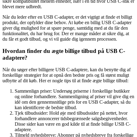
sikre kompatibilitet mellem enheder, især i en tid hvor USB C-stik er
blevet mere udbredt.
Når du leder efter en USB C-adapter, er det vigtigt at finde et billigt
produkt, der opfylder dine behov. At købe en billig USB C-adapter
giver dig mulighed for at spare penge, samtidig med at du får den
funktionalitet, du har brug for. Der er mange måder at sikre dig, at
du får et godt tilbud, og vi vil guide dig igennem processen.
Hvordan finder du ægte billige tilbud på USB C-
adaptere?
Når du søger efter billigere USB C-adaptere, kan du benytte dig af
forskellige strategier for at opnå den bedste pris og få størst muligt
udbytte af dit køb. Her er nogle tips til at finde ægte billige tilbud:
Sammenlign priser: Undersøg priserne i forskellige butikker
og online forhandlere. Sammenligning af priser vil give dig en
idé om den gennemsnitlige pris for en USB C-adapter, så du
kan identificere de bedste tilbud.
Tjek tilbudssider: Hold øje med tilbudssider på nettet, hvor
forhandlere annoncerer tidsbegrænsede salgsbegivenheder.
Disse sider kan være en god kilde til at finde billige USB C-
adaptere.
Tilmeld nyhedsbreve: Abonner på nyhedsbreve fra forskellige