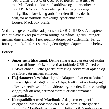
“Jeg bruger USB-C til USB-A adapteren til at tilslutte
min MacBook til eksterne harddiske og andre enheder
med USB-A-port. Den virker perfekt og giver mig
hurtig filoverførsel. Jeg anbefaler den til alle, der har
brug for at forbinde forskellige typer enheder.” –
Louise, MacBook-bruger
Ved at vælge en kvalitetsadapter som USB-C til USB-A adapteren
kan du være sikker på at opnå hurtige og pålidelige tilslutninger
mellem dine enheder. Tjek specifikationer og vurderinger, før du
foretager dit køb, for at sikre dig den rigtige adapter til dine behov.
Fordele
Super nem tilslutning
: Denne smarte adapter gør det ekstra
nemt at tilslutte ladekabler ved at forbinde USB-C med en
USB-A enhed. Dette gør det hurtigt og bekvemt at oplade og
overføre data mellem enheder.
Høj dataoverførselshastighed
: Adapteren har en maksimal
dataoverførselshastighed på 5 Gbps, hvilket sikrer hurtig og
effektiv overførsel af filer, videoer og billeder. Dette er særligt
vigtigt, når du arbejder med store filer eller streamer
medieindhold.
Kompatibilitet med MacBook
: Adapteren er specielt
velegnet til MacBook med en USB-C port. Dette gør det
muligt for MacBook-brugere at tilslutte USB-A enheder og