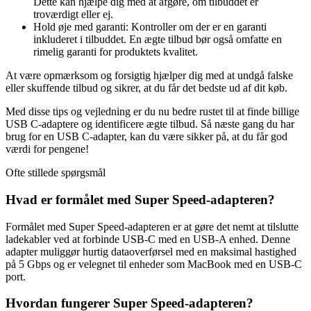
Dette kan hjælpe dig med at afgøre, om tilbuddet er
troværdigt eller ej.
Hold øje med garanti: Kontroller om der er en garanti
inkluderet i tilbuddet. En ægte tilbud bør også omfatte en
rimelig garanti for produktets kvalitet.
At være opmærksom og forsigtig hjælper dig med at undgå falske
eller skuffende tilbud og sikrer, at du får det bedste ud af dit køb.
Med disse tips og vejledning er du nu bedre rustet til at finde billige
USB C-adaptere og identificere ægte tilbud. Så næste gang du har
brug for en USB C-adapter, kan du være sikker på, at du får god
værdi for pengene!
Ofte stillede spørgsmål
Hvad er formålet med Super Speed-adapteren?
Formålet med Super Speed-adapteren er at gøre det nemt at tilslutte
ladekabler ved at forbinde USB-C med en USB-A enhed. Denne
adapter muliggør hurtig dataoverførsel med en maksimal hastighed
på 5 Gbps og er velegnet til enheder som MacBook med en USB-C
port.
Hvordan fungerer Super Speed-adapteren?