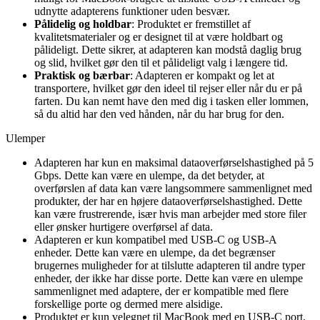
udnytte adapterens funktioner uden besvær.
Pålidelig og holdbar
: Produktet er fremstillet af
kvalitetsmaterialer og er designet til at være holdbart og
pålideligt. Dette sikrer, at adapteren kan modstå daglig brug
og slid, hvilket gør den til et pålideligt valg i længere tid.
Praktisk og bærbar
: Adapteren er kompakt og let at
transportere, hvilket gør den ideel til rejser eller når du er på
farten. Du kan nemt have den med dig i tasken eller lommen,
så du altid har den ved hånden, når du har brug for den.
Ulemper
Adapteren har kun en maksimal dataoverførselshastighed på 5
Gbps. Dette kan være en ulempe, da det betyder, at
overførslen af data kan være langsommere sammenlignet med
produkter, der har en højere dataoverførselshastighed. Dette
kan være frustrerende, især hvis man arbejder med store filer
eller ønsker hurtigere overførsel af data.
Adapteren er kun kompatibel med USB-C og USB-A
enheder. Dette kan være en ulempe, da det begrænser
brugernes muligheder for at tilslutte adapteren til andre typer
enheder, der ikke har disse porte. Dette kan være en ulempe
sammenlignet med adaptere, der er kompatible med flere
forskellige porte og dermed mere alsidige.
Produktet er kun velegnet til MacBook med en USB-C port.