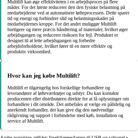
Multilift kan øge effektiviteten i en arbejdsproces på flere
måder. For det første reducerer den den fysiske belastning på
medarbejderne ved at automatisere løfteprocessen. Dette sparer
tid og energi og forhindrer slid og belastningsskader på
medarbejdernes kroppe. For det andet muliggør Multilift
hurtigere og mere præcis håndtering af materialer, hvilket øger
arbejdsgangen og reducerer risikoen for fejl. Produktet er
designet til at lette arbejdsgangen og forbedre
arbejdsforholdene, hvilket fører til en mere effektiv og
produktiv virksomhed.
Hvor kan jeg købe Multilift?
Multilift er tilgængelig hos forskellige forhandlere og
leverandører af løfteværktøjer og udstyr. Du kan kontakte
producenten eller distributøren direkte for at få oplysninger om
forhandlere i dit område. Det anbefales at vælge en pålidelig og
anerkendt forhandler, der kan give dig den nødvendige
rådgivning og support i forbindelse med køb, installation og
service af Multilift.
Andre populære artikler:
Insektlampe/lampe til USB og solpanel
•