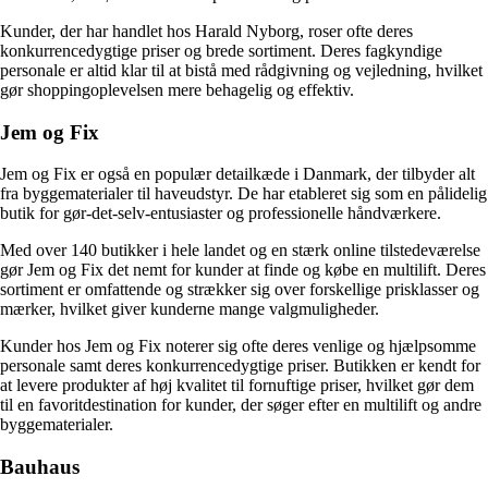
Kunder, der har handlet hos Harald Nyborg, roser ofte deres
konkurrencedygtige priser og brede sortiment. Deres fagkyndige
personale er altid klar til at bistå med rådgivning og vejledning, hvilket
gør shoppingoplevelsen mere behagelig og effektiv.
Jem og Fix
Jem og Fix er også en populær detailkæde i Danmark, der tilbyder alt
fra byggematerialer til haveudstyr. De har etableret sig som en pålidelig
butik for gør-det-selv-entusiaster og professionelle håndværkere.
Med over 140 butikker i hele landet og en stærk online tilstedeværelse
gør Jem og Fix det nemt for kunder at finde og købe en multilift. Deres
sortiment er omfattende og strækker sig over forskellige prisklasser og
mærker, hvilket giver kunderne mange valgmuligheder.
Kunder hos Jem og Fix noterer sig ofte deres venlige og hjælpsomme
personale samt deres konkurrencedygtige priser. Butikken er kendt for
at levere produkter af høj kvalitet til fornuftige priser, hvilket gør dem
til en favoritdestination for kunder, der søger efter en multilift og andre
byggematerialer.
Bauhaus