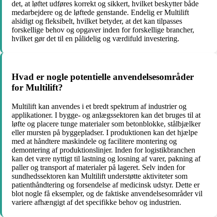
det, at løftet udføres korrekt og sikkert, hvilket beskytter både
medarbejdere og de løftede genstande. Endelig er Multilift
alsidigt og fleksibelt, hvilket betyder, at det kan tilpasses
forskellige behov og opgaver inden for forskellige brancher,
hvilket gør det til en pålidelig og værdifuld investering.
Hvad er nogle potentielle anvendelsesområder
for Multilift?
Multilift kan anvendes i et bredt spektrum af industrier og
applikationer. I bygge- og anlægssektoren kan det bruges til at
løfte og placere tunge materialer som betonblokke, stålbjælker
eller mursten på byggepladser. I produktionen kan det hjælpe
med at håndtere maskindele og facilitere montering og
demontering af produktionslinjer. Inden for logistikbranchen
kan det være nyttigt til lastning og losning af varer, pakning af
paller og transport af materialer på lageret. Selv inden for
sundhedssektoren kan Multilift understøtte aktiviteter som
patienthåndtering og forsendelse af medicinsk udstyr. Dette er
blot nogle få eksempler, og de faktiske anvendelsesområder vil
variere afhængigt af det specifikke behov og industrien.