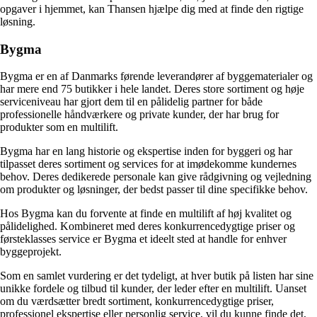
opgaver i hjemmet, kan Thansen hjælpe dig med at finde den rigtige
løsning.
Bygma
Bygma er en af Danmarks førende leverandører af byggematerialer og
har mere end 75 butikker i hele landet. Deres store sortiment og høje
serviceniveau har gjort dem til en pålidelig partner for både
professionelle håndværkere og private kunder, der har brug for
produkter som en multilift.
Bygma har en lang historie og ekspertise inden for byggeri og har
tilpasset deres sortiment og services for at imødekomme kundernes
behov. Deres dedikerede personale kan give rådgivning og vejledning
om produkter og løsninger, der bedst passer til dine specifikke behov.
Hos Bygma kan du forvente at finde en multilift af høj kvalitet og
pålidelighed. Kombineret med deres konkurrencedygtige priser og
førsteklasses service er Bygma et ideelt sted at handle for enhver
byggeprojekt.
Som en samlet vurdering er det tydeligt, at hver butik på listen har sine
unikke fordele og tilbud til kunder, der leder efter en multilift. Uanset
om du værdsætter bredt sortiment, konkurrencedygtige priser,
professionel ekspertise eller personlig service, vil du kunne finde det,