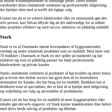
at tilbyde kvalitetsprodukter til fornuftige priser. Deres kunder
værdsætter deres omfattende sortiment og professionelle rådgivning,
der hjælper dem med at træffe det rigtige valg.
Uanset om du er en erfaren håndværker eller en entusiastisk gør-det-
selv-person, kan Silvan tilbyde dig alt det nødvendige for at udføre
dine projekter effektivt og med succes, inklusive en pålidelig multilift.
Stark
Stark er en af Danmarks største leverandører af byggematerialer,
værktøj og andre relaterede produkter som en multilift. Med mere end
70 butikker i Danmark er Stark en stor spiller på markedet og har
etableret sig som en pålidelig partner for både professionelle
håndværkere og private kunder.
Starks omfattende sortiment af produkter af høj kvalitet og deres fokus
på at levere den bedste service har gjort dem til en foretrukken
destination for kunder, der har brug for en multilift. Butikken har et
dedikeret team af specialister, der er klar til at hjælpe med rådgivning
og vejledning om valg og anvendelse af produkterne.
Uanset om du har brug for en multilift til store byggeprojekter eller
mindre gør-det-selv-opgaver, vil Stark kunne imødekomme dine behov
med deres brede udvalg af produkter og tilbehør.