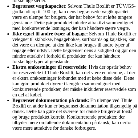
forskellige steder.
Begrænset vægtkapacitet
: Selvom Thule Boxlift er TÜV/GS-
godkendt op til 100 kg, kan dens begrænsede vægtkapacitet
være en ulempe for brugere, der har behov for at løfte tungere
genstande. Dette gør produktet mindre attraktivt sammenlignet
med konkurrerende løsninger, der kan håndtere større vægte.
Ikke egnet til andre typer af bagage
: Selvom Thule Boxlift er
velegnet til skibokse, bagagebokse, surfboards og kajakker, kan
det være en ulempe, at den ikke kan bruges til andre typer af
bagage eller udstyr. Dette begrænser dens alsidighed og gør den
mindre attraktiv i forhold til produkter, der kan håndtere
forskellige typer af genstande.
Ekstra omkostninger til reservedele
: Hvis der opstår behov
for reservedele til Thule Boxlift, kan det være en ulempe, at der
er ekstra omkostninger forbundet med at købe disse dele. Dette
kan gøre produktet dyrere i længden sammenlignet med
konkurrerende produkter, der måske inkluderer reservedele som
en del af købet.
Begrænset dokumentation på dansk
: En ulempe ved Thule
Boxlift er, at der kun er begrænset dokumentation tilgængelig på
dansk. Dette kan gøre det sværere for danske brugere at forstå
og bruge produktet korrekt. Konkurrerende produkter, der
tilbyder mere omfattende dokumentation på dansk, kan derfor
være mere attraktive for danske forbrugere.