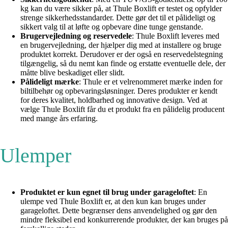
kg kan du være sikker på, at Thule Boxlift er testet og opfylder
strenge sikkerhedsstandarder. Dette gør det til et pålideligt og
sikkert valg til at løfte og opbevare dine tunge genstande.
Brugervejledning og reservedele
: Thule Boxlift leveres med
en brugervejledning, der hjælper dig med at installere og bruge
produktet korrekt. Derudover er der også en reservedelstegning
tilgængelig, så du nemt kan finde og erstatte eventuelle dele, der
måtte blive beskadiget eller slidt.
Pålideligt mærke
: Thule er et velrenommeret mærke inden for
biltilbehør og opbevaringsløsninger. Deres produkter er kendt
for deres kvalitet, holdbarhed og innovative design. Ved at
vælge Thule Boxlift får du et produkt fra en pålidelig producent
med mange års erfaring.
Ulemper
Produktet er kun egnet til brug under garageloftet
: En
ulempe ved Thule Boxlift er, at den kun kan bruges under
garageloftet. Dette begrænser dens anvendelighed og gør den
mindre fleksibel end konkurrerende produkter, der kan bruges på