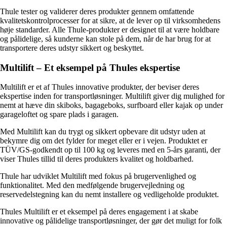
Thule tester og validerer deres produkter gennem omfattende
kvalitetskontrolprocesser for at sikre, at de lever op til virksomhedens
høje standarder. Alle Thule-produkter er designet til at være holdbare
og pålidelige, så kunderne kan stole på dem, når de har brug for at
transportere deres udstyr sikkert og beskyttet.
Multilift – Et eksempel på Thules ekspertise
Multilift er et af Thules innovative produkter, der beviser deres
ekspertise inden for transportløsninger. Multilift giver dig mulighed for
nemt at hæve din skiboks, bagageboks, surfboard eller kajak op under
garageloftet og spare plads i garagen.
Med Multilift kan du trygt og sikkert opbevare dit udstyr uden at
bekymre dig om det fylder for meget eller er i vejen. Produktet er
TÜV/GS-godkendt op til 100 kg og leveres med en 5-års garanti, der
viser Thules tillid til deres produkters kvalitet og holdbarhed.
Thule har udviklet Multilift med fokus på brugervenlighed og
funktionalitet. Med den medfølgende brugervejledning og
reservedelstegning kan du nemt installere og vedligeholde produktet.
Thules Multilift er et eksempel på deres engagement i at skabe
innovative og pålidelige transportløsninger, der gør det muligt for folk