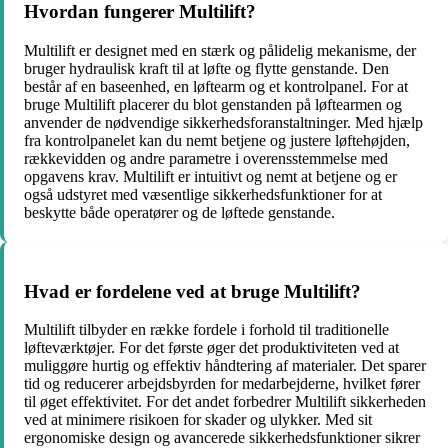
Hvordan fungerer Multilift?
Multilift er designet med en stærk og pålidelig mekanisme, der
bruger hydraulisk kraft til at løfte og flytte genstande. Den
består af en baseenhed, en løftearm og et kontrolpanel. For at
bruge Multilift placerer du blot genstanden på løftearmen og
anvender de nødvendige sikkerhedsforanstaltninger. Med hjælp
fra kontrolpanelet kan du nemt betjene og justere løftehøjden,
rækkevidden og andre parametre i overensstemmelse med
opgavens krav. Multilift er intuitivt og nemt at betjene og er
også udstyret med væsentlige sikkerhedsfunktioner for at
beskytte både operatører og de løftede genstande.
Hvad er fordelene ved at bruge Multilift?
Multilift tilbyder en række fordele i forhold til traditionelle
løfteværktøjer. For det første øger det produktiviteten ved at
muliggøre hurtig og effektiv håndtering af materialer. Det sparer
tid og reducerer arbejdsbyrden for medarbejderne, hvilket fører
til øget effektivitet. For det andet forbedrer Multilift sikkerheden
ved at minimere risikoen for skader og ulykker. Med sit
ergonomiske design og avancerede sikkerhedsfunktioner sikrer