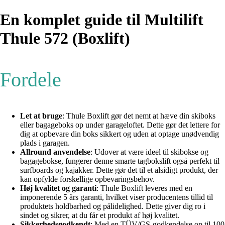
En komplet guide til Multilift
Thule 572 (Boxlift)
Fordele
Let at bruge
: Thule Boxlift gør det nemt at hæve din skiboks
eller bagageboks op under garageloftet. Dette gør det lettere for
dig at opbevare din boks sikkert og uden at optage unødvendig
plads i garagen.
Allround anvendelse
: Udover at være ideel til skibokse og
bagagebokse, fungerer denne smarte tagbokslift også perfekt til
surfboards og kajakker. Dette gør det til et alsidigt produkt, der
kan opfylde forskellige opbevaringsbehov.
Høj kvalitet og garanti
: Thule Boxlift leveres med en
imponerende 5 års garanti, hvilket viser producentens tillid til
produktets holdbarhed og pålidelighed. Dette giver dig ro i
sindet og sikrer, at du får et produkt af høj kvalitet.
Sikkerhedsgodkendt
: Med en TÜV/GS-godkendelse op til 100