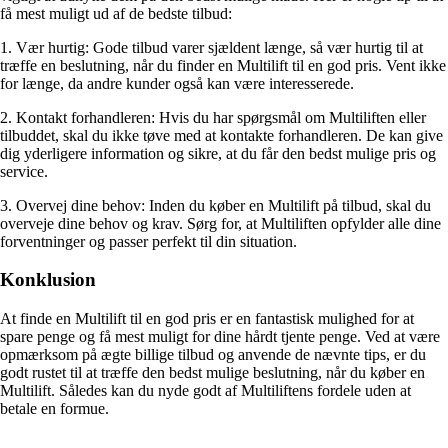
få mest muligt ud af de bedste tilbud:
1. Vær hurtig: Gode tilbud varer sjældent længe, så vær hurtig til at
træffe en beslutning, når du finder en Multilift til en god pris. Vent ikke
for længe, da andre kunder også kan være interesserede.
2. Kontakt forhandleren: Hvis du har spørgsmål om Multiliften eller
tilbuddet, skal du ikke tøve med at kontakte forhandleren. De kan give
dig yderligere information og sikre, at du får den bedst mulige pris og
service.
3. Overvej dine behov: Inden du køber en Multilift på tilbud, skal du
overveje dine behov og krav. Sørg for, at Multiliften opfylder alle dine
forventninger og passer perfekt til din situation.
Konklusion
At finde en Multilift til en god pris er en fantastisk mulighed for at
spare penge og få mest muligt for dine hårdt tjente penge. Ved at være
opmærksom på ægte billige tilbud og anvende de nævnte tips, er du
godt rustet til at træffe den bedst mulige beslutning, når du køber en
Multilift. Således kan du nyde godt af Multiliftens fordele uden at
betale en formue.