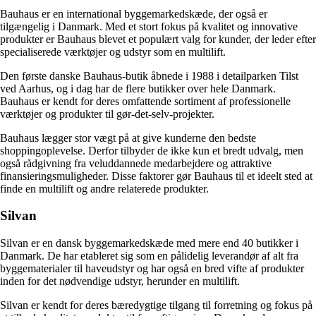
Bauhaus er en international byggemarkedskæde, der også er
tilgængelig i Danmark. Med et stort fokus på kvalitet og innovative
produkter er Bauhaus blevet et populært valg for kunder, der leder efter
specialiserede værktøjer og udstyr som en multilift.
Den første danske Bauhaus-butik åbnede i 1988 i detailparken Tilst
ved Aarhus, og i dag har de flere butikker over hele Danmark.
Bauhaus er kendt for deres omfattende sortiment af professionelle
værktøjer og produkter til gør-det-selv-projekter.
Bauhaus lægger stor vægt på at give kunderne den bedste
shoppingoplevelse. Derfor tilbyder de ikke kun et bredt udvalg, men
også rådgivning fra veluddannede medarbejdere og attraktive
finansieringsmuligheder. Disse faktorer gør Bauhaus til et ideelt sted at
finde en multilift og andre relaterede produkter.
Silvan
Silvan er en dansk byggemarkedskæde med mere end 40 butikker i
Danmark. De har etableret sig som en pålidelig leverandør af alt fra
byggematerialer til haveudstyr og har også en bred vifte af produkter
inden for det nødvendige udstyr, herunder en multilift.
Silvan er kendt for deres bæredygtige tilgang til forretning og fokus på