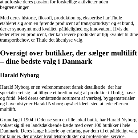
at udforske deres passion for forskellige aktiviteter uden
begrænsninger.
Med deres historie, filosofi, produktion og ekspertise har Thule
etableret sig som en førende producent af transportudstyr og et brand,
der er synonymt med kvalitet, pålidelighed og innovation. Hvis du
leder efter en producent, der kan levere produkter af høj kvalitet til dine
transportbehov, er Thule det åbenlyse valg.
Oversigt over butikker, der sælger multilift
– dine bedste valg i Danmark
Harald Nyborg
Harald Nyborg er en velrenommeret dansk detailkæde, der har
specialiseret sig i at tilbyde et bredt udvalg af produkter til bolig, have
og fritid. Med deres omfattende sortiment af værktøj, byggematerialer
og haveudstyr er Harald Nyborg også et ideelt sted at lede efter en
multilift.
Grundlagt i 1904 i Odense som en lille lokal butik, har Harald Nyborg
vokset sig til en landsdækkende kæde med over 100 butikker i hele
Danmark. Deres lange historie og erfaring gør dem til et pålideligt valg
for kunder, der ønsker kvalitetsprodukter og professionel service.