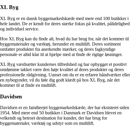
XL Byg
XL Byg er en dansk byggemarkedskæde med mere end 100 butikker i
hele landet. De er kendt for deres stærke fokus på kvalitet, pålidelighed
og individuel service.
Hos XL Byg kan du finde alt, hvad du har brug for, når det kommer til
byggematerialer og værktøj, herunder en multilift. Deres sortiment
omfatter produkter fra anerkendte mærker, og deres fagkyndige
personale er altid klar til at hjælpe med at finde de rigtige løsninger.
XL Byg værdsætter kundernes tilfredshed og har opbygget et positivt
omdømme takket være den høje kvalitet af deres produkter og deres
professionelle rådgivning. Uanset om du er en erfaren håndværker eller
en nybegynder, vil du føle dig godt klædt på hos XL Byg, når det
kommer til at finde en multilift.
Davidsen
Davidsen er en familieejet byggemarkedskæde, der har eksisteret siden
1954. Med mere end 50 butikker i Danmark er Davidsen blevet en
velkendt og betroet destination for kunder, der har brug for
byggematerialer, værktøj og udstyr som en multilift.