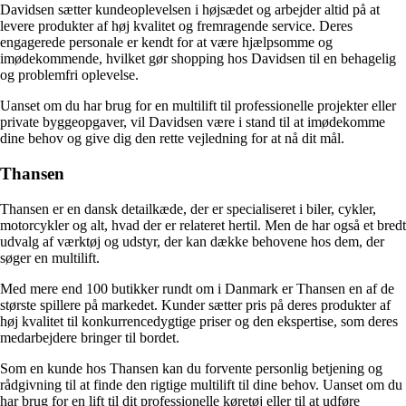
Davidsen sætter kundeoplevelsen i højsædet og arbejder altid på at
levere produkter af høj kvalitet og fremragende service. Deres
engagerede personale er kendt for at være hjælpsomme og
imødekommende, hvilket gør shopping hos Davidsen til en behagelig
og problemfri oplevelse.
Uanset om du har brug for en multilift til professionelle projekter eller
private byggeopgaver, vil Davidsen være i stand til at imødekomme
dine behov og give dig den rette vejledning for at nå dit mål.
Thansen
Thansen er en dansk detailkæde, der er specialiseret i biler, cykler,
motorcykler og alt, hvad der er relateret hertil. Men de har også et bredt
udvalg af værktøj og udstyr, der kan dække behovene hos dem, der
søger en multilift.
Med mere end 100 butikker rundt om i Danmark er Thansen en af de
største spillere på markedet. Kunder sætter pris på deres produkter af
høj kvalitet til konkurrencedygtige priser og den ekspertise, som deres
medarbejdere bringer til bordet.
Som en kunde hos Thansen kan du forvente personlig betjening og
rådgivning til at finde den rigtige multilift til dine behov. Uanset om du
har brug for en lift til dit professionelle køretøj eller til at udføre