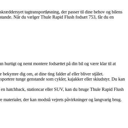
 skræddersyet tagtransportløsning, der passer til dine behov og bilens
e genstande. Når du vælger Thule Rapid Flush fodsæt 753, får du en
n hurtigt og nemt montere fodsættet på din bil og være klar til at
bekymre dig om, at dine ting falder af eller bliver stjålet.
nsportere tunge genstande som cykler, kajakker eller skiudstyr. Du kan
har en hatchback, stationcar eller SUV, kan du bruge Thule Rapid Flush
re materialer, der kan modstå vejrets påvirkninger og langvarig brug.