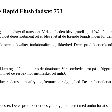
e Rapid Flush fodsæt 753
g andet udstyr til transport. Virksomheden blev grundlagt i 1942 af de
idet deres sortiment og er blevet et af de førende brands inden for tra
sere på kvalitet, funktionalitet og sikkerhed. Deres produkter er kendt 
kert og stilfuldt til deres destinationer. Virksomheden tror på at frigøre 
rlighed og respekt for mennesker og miljø.
reducere deres klimaaftryk og fremme bæredygtighed. De stræber efter at
rocesser. Deres produkter er designet og produceret med omhu for at si