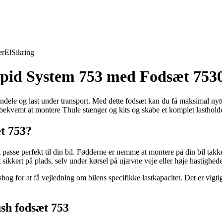
er
El
Sikring
Rapid System 753 med Fodsæt 753
ejendele og last under transport. Med dette fodsæt kan du få maksimal n
g bekvemt at montere Thule stænger og kits og skabe et komplet lastholde
t 753?
 at passe perfekt til din bil. Fødderne er nemme at montere på din bil t
 sikkert på plads, selv under kørsel på ujævne veje eller høje hastighede
onsbog for at få vejledning om bilens specifikke lastkapacitet. Det er vigt
ush fodsæt 753