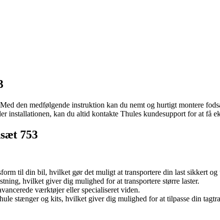
3
Med den medfølgende instruktion kan du nemt og hurtigt montere fodsætte
er installationen, kan du altid kontakte Thules kundesupport for at få e
dsæt 753
orm til din bil, hvilket gør det muligt at transportere din last sikkert og
tning, hvilket giver dig mulighed for at transportere større laster.
avancerede værktøjer eller specialiseret viden.
ule stænger og kits, hvilket giver dig mulighed for at tilpasse din tagt