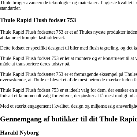
Thule bruger avancerede teknologier og materialer af højeste kvalitet i d
standarder.
Thule Rapid Flush fodsæt 753
Thule Rapid Flush fodsættet 753 er et af Thules nyeste produkter inden f
at danne et komplet lastholdersæt.
Dette fodsæt er specifikt designet til biler med flush tagræling, og det k
Thule Rapid Flush fodsæt 753 er let at montere og er konstrueret til at væ
måde at transportere deres udstyr på.
Thule Rapid Flush fodsættet 753 er et fremragende eksempel på Thules forp
overraskende, at Thule er blevet et af de mest betroede mærker inden fo
Thule Rapid Flush fodsæt 753 er et ideelt valg for dem, der ønsker en 
fodsæt et fænomenalt valg for enhver, der ønsker at få mest muligt ud af 
Med et stærkt engagement i kvalitet, design og miljømæssig ansvarlighed 
Gennemgang af butikker til dit Thule Rapi
Harald Nyborg