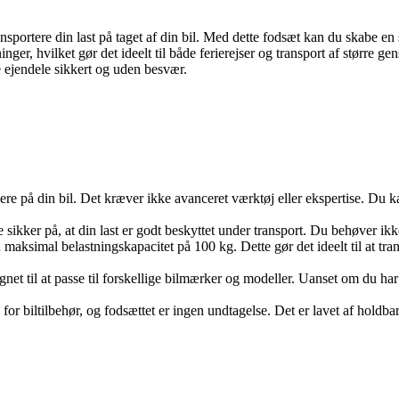
ansportere din last på taget af din bil. Med dette fodsæt kan du skabe en
tninger, hvilket gør det ideelt til både ferierejser og transport af størr
e ejendele sikkert og uden besvær.
ere på din bil. Det kræver ikke avanceret værktøj eller ekspertise. Du ka
sikker på, at din last er godt beskyttet under transport. Du behøver ikke 
maksimal belastningskapacitet på 100 kg. Dette gør det ideelt til at tra
ignet til at passe til forskellige bilmærker og modeller. Uanset om du 
or biltilbehør, og fodsættet er ingen undtagelse. Det er lavet af holdba