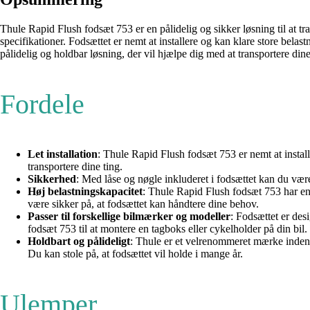
Thule Rapid Flush fodsæt 753 er en pålidelig og sikker løsning til at tr
specifikationer. Fodsættet er nemt at installere og kan klare store belas
pålidelig og holdbar løsning, der vil hjælpe dig med at transportere din
Fordele
Let installation
: Thule Rapid Flush fodsæt 753 er nemt at install
transportere dine ting.
Sikkerhed
: Med låse og nøgle inkluderet i fodsættet kan du være 
Høj belastningskapacitet
: Thule Rapid Flush fodsæt 753 har en 
være sikker på, at fodsættet kan håndtere dine behov.
Passer til forskellige bilmærker og modeller
: Fodsættet er des
fodsæt 753 til at montere en tagboks eller cykelholder på din bil.
Holdbart og pålideligt
: Thule er et velrenommeret mærke inden f
Du kan stole på, at fodsættet vil holde i mange år.
Ulemper