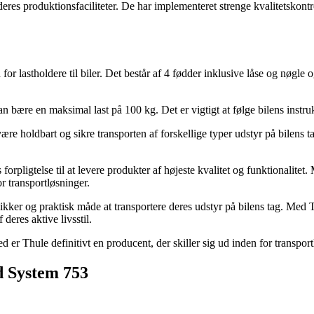
eres produktionsfaciliteter. De har implementeret strenge kvalitetskontrol
or lastholdere til biler. Det består af 4 fødder inklusive låse og nøgle 
an bære en maksimal last på 100 kg. Det er vigtigt at følge bilens instrukt
re holdbart og sikre transporten af ​​forskellige typer udstyr på bilens ta
ligtelse til at levere produkter af højeste kvalitet og funktionalitet. Me
r transportløsninger.
sikker og praktisk måde at transportere deres udstyr på bilens tag. Me
deres aktive livsstil.
er Thule definitivt en producent, der skiller sig ud inden for transport
d System 753