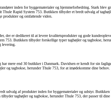
randører inden for byggematerialer og hjemmeforbedring. Stark blev gru
 dit Thule Rapid System 753. Butikken tilbyder et bredt udvalg af tagbøjl
ige produkter og omfattende viden.
 der er dedikeret til at levere kvalitetsprodukter og gode kundeoplev
tem 753. Butikken tilbyder forskellige typer tagbøjler og tagbokse, he
 levering.
ar mere end 30 butikker i Danmark. Davidsen er kendt for sin faglige 
gbøjler og tagbokse, herunder Thule 753, for at imødekomme dine beh
bredt udvalg af produkter inden for byggematerialer og udstyr. Butikke
tilbyder tagbøjler og tagbokse, herunder Thule 753, der passer til dine