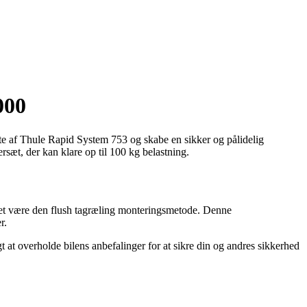
000
ytte af Thule Rapid System 753 og skabe en sikker og pålidelig
rsæt, der kan klare op til 100 kg belastning.
akket være den flush tagræling monteringsmetode. Denne
r.
igt at overholde bilens anbefalinger for at sikre din og andres sikkerhed