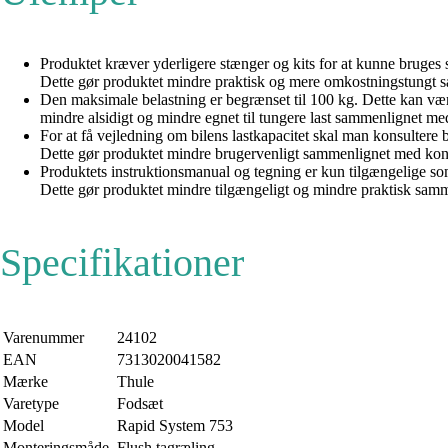
Produktet kræver yderligere stænger og kits for at kunne bruges 
Dette gør produktet mindre praktisk og mere omkostningstungt s
Den maksimale belastning er begrænset til 100 kg. Dette kan vær
mindre alsidigt og mindre egnet til tungere last sammenlignet m
For at få vejledning om bilens lastkapacitet skal man konsultere
Dette gør produktet mindre brugervenligt sammenlignet med konkur
Produktets instruktionsmanual og tegning er kun tilgængelige som
Dette gør produktet mindre tilgængeligt og mindre praktisk sam
Specifikationer
Varenummer
24102
EAN
7313020041582
Mærke
Thule
Varetype
Fodsæt
Model
Rapid System 753
Monteringsmåde
Flush tagræling