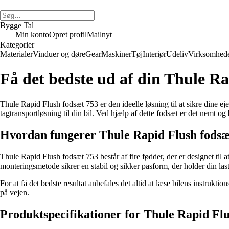
Bygge Tal
Min konto
Opret profil
Mailnyt
Kategorier
Materialer
Vinduer og døre
Gear
Maskiner
Tøj
Interiør
Udeliv
Virksomhed
Få det bedste ud af din Thule 
Thule Rapid Flush fodsæt 753 er den ideelle løsning til at sikre dine 
tagtransportløsning til din bil. Ved hjælp af dette fodsæt er det nemt o
Hvordan fungerer Thule Rapid Flush fodsæ
Thule Rapid Flush fodsæt 753 består af fire fødder, der er designet til
monteringsmetode sikrer en stabil og sikker pasform, der holder din last
For at få det bedste resultat anbefales det altid at læse bilens instrukti
på vejen.
Produktspecifikationer for Thule Rapid Fl