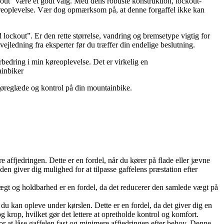
out” være et godt valg. Med dens robuste konstruktion, lockout-
køreoplevelse. Vær dog opmærksom på, at denne forgaffel ikke kan
ockout”. Er den rette størrelse, vandring og bremsetype vigtig for
ejledning fra eksperter før du træffer din endelige beslutning.
edring i min køreoplevelse. Det er virkelig en
ainbiker
øreglæde og kontrol på din mountainbike.
e affjedringen. Dette er en fordel, når du kører på flade eller jævne
den giver dig mulighed for at tilpasse gaffelens præstation efter
vægt og holdbarhed er en fordel, da det reducerer den samlede vægt på
du kan opleve under kørslen. Dette er en fordel, da det giver dig en
krop, hvilket gør det lettere at opretholde kontrol og komfort.
or at låse gaffelen fast og minimere affjedringen efter behov. Denne