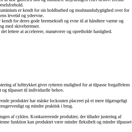
ørselsforhold.
 Aluminium er kendt for sin holdbarhed og modstandsdygtighed over for
 dens levetid og ydeevne.
r kendt for deres gode bremsekraft og evne til at håndtere varme og
ing med skivebremser.
 det lettere at accelerere, manøvrere og opretholde hastighed.
ing af lufttrykket giver rytteren mulighed for at tilpasse forgaffelens
g tilpasset til individuelle behov.
ende produkter har måske lockouten placeret på et mere tilgængeligt
brugervenligt og mindre praktisk i brug.
gen af ​​cyklen. Konkurrerende produkter, der tillader justering af
 denne funktion kan produktet være mindre fleksibelt og mindre tilpasset