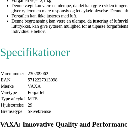
Forgaflen vejer 2,1 kg.
Denne vægt kan være en ulempe, da det kan gøre cyklen tungere 
giver rytteren en mere responsiv og let cykeloplevelse. Denne ule
Forgaflen kan ikke justeres med luft.
Denne begrænsning kan være en ulempe, da justering af lufttrykket
lufttrykket, kan give rytteren mulighed for at tilpasse forgaffel
individuelle behov.
Specifikationer
Varenummer
230209062
EAN
5712227913098
Mærke
VAXA
Varetype
Forgaffel
Type af cykel
MTB
Hjulstørrelse
29
Bremsetype
Skivebremse
VAXA: Innovative Quality and Performanc