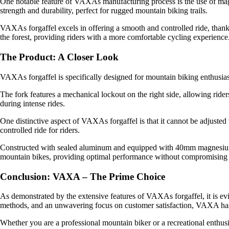
One notable feature of VAXAs manufacturing process is the use of magnes
strength and durability, perfect for rugged mountain biking trails.
VAXAs forgaffel excels in offering a smooth and controlled ride, thank
the forest, providing riders with a more comfortable cycling experience
The Product: A Closer Look
VAXAs forgaffel is specifically designed for mountain biking enthusias
The fork features a mechanical lockout on the right side, allowing riders
during intense rides.
One distinctive aspect of VAXAs forgaffel is that it cannot be adjusted
controlled ride for riders.
Constructed with sealed aluminum and equipped with 40mm magnesium fork
mountain bikes, providing optimal performance without compromising 
Conclusion: VAXA – The Prime Choice
As demonstrated by the extensive features of VAXAs forgaffel, it is ev
methods, and an unwavering focus on customer satisfaction, VAXA has e
Whether you are a professional mountain biker or a recreational enth