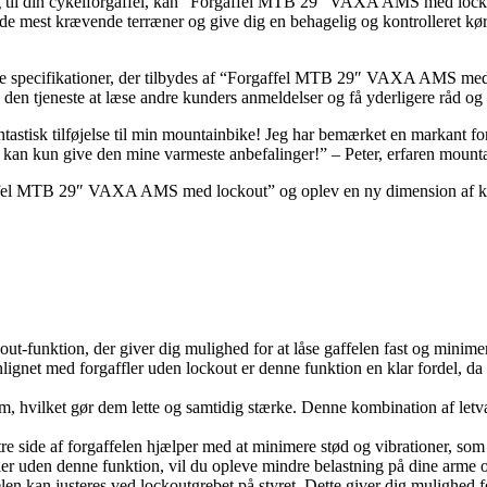
ring til din cykelforgaffel, kan “Forgaffel MTB 29″ VAXA AMS med lock
lv de mest krævende terræner og give dig en behagelig og kontrolleret 
 de specifikationer, der tilbydes af “Forgaffel MTB 29″ VAXA AMS med l
den tjeneste at læse andre kunders anmeldelser og få yderligere råd og v
sk tilføjelse til min mountainbike! Jeg har bemærket en markant forb
eg kan kun give den mine varmeste anbefalinger!” – Peter, erfaren mount
rgaffel MTB 29″ VAXA AMS med lockout” og oplev en ny dimension af k
ut-funktion, der giver dig mulighed for at låse gaffelen fast og minimer
lignet med forgaffler uden lockout er denne funktion en klar fordel, da 
um, hvilket gør dem lette og samtidig stærke. Denne kombination af let
e side af forgaffelen hjælper med at minimere stød og vibrationer, som 
 uden denne funktion, vil du opleve mindre belastning på dine arme og 
len kan justeres ved lockoutgrebet på styret. Dette giver dig mulighed f