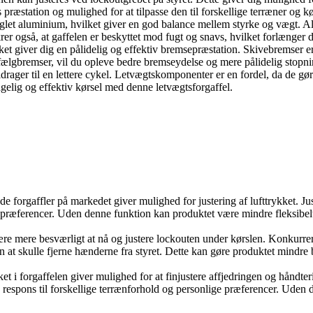
 præstation og mulighed for at tilpasse den til forskellige terræner og k
seglet aluminium, hvilket giver en god balance mellem styrke og vægt.
ikrer også, at gaffelen er beskyttet mod fugt og snavs, hvilket forlænger
ket giver dig en pålidelig og effektiv bremsepræstation. Skivebremser e
ælgbremser, vil du opleve bedre bremseydelse og mere pålidelig stopn
drager til en lettere cykel. Letvægtskomponenter er en fordel, da de gør
elig og effektiv kørsel med denne letvægtsforgaffel.
gaffler på markedet giver mulighed for justering af lufttrykket. Juster
 præferencer. Uden denne funktion kan produktet være mindre fleksibelt o
e mere besværligt at nå og justere lockouten under kørslen. Konkurrer
en at skulle fjerne hænderne fra styret. Dette kan gøre produktet mindre 
 i forgaffelen giver mulighed for at finjustere affjedringen og håndterin
ens respons til forskellige terrænforhold og personlige præferencer. Uden