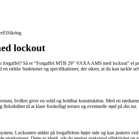
er
El
Sikring
ed lockout
din forgaffel? Så er “Forgaffel MTB 29″ VAXA AMS med lockout” et produ
n række funktioner og specifikationer, der sikrer, at du kan tackle sel
gnesium, hvilket giver en solid og holdbar konstruktion. Med en rørdiam
eksibilitet til at klare forskelligt terræn og eventuelle stød på din tur.
stem. Lockouten sidder på forgaffelens højre side og kan justeres ved et
lade strækninger. Dette er ideelt, når du ønsker maksimal effektivitet og 