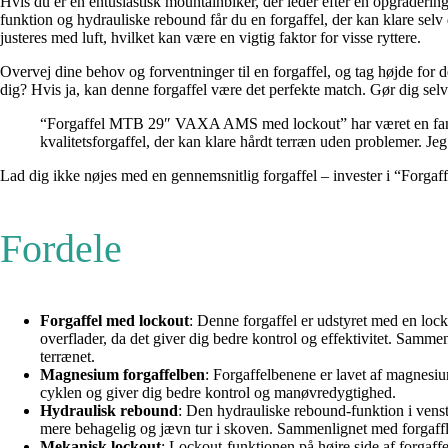
Hvis du er en entusiastisk mountainbiker, der leder efter en opgrade
funktion og hydrauliske rebound får du en forgaffel, der kan klare se
justeres med luft, hvilket kan være en vigtig faktor for visse ryttere.
Overvej dine behov og forventninger til en forgaffel, og tag højde for
dig? Hvis ja, kan denne forgaffel være det perfekte match. Gør dig selv 
“Forgaffel MTB 29″ VAXA AMS med lockout” har været en fantasti
kvalitetsforgaffel, der kan klare hårdt terræn uden problemer. J
Lad dig ikke nøjes med en gennemsnitlig forgaffel – invester i “Fo
Fordele
Forgaffel med lockout
: Denne forgaffel er udstyret med en locko
overflader, da det giver dig bedre kontrol og effektivitet. Sammen
terrænet.
Magnesium forgaffelben
: Forgaffelbenene er lavet af magnesi
cyklen og giver dig bedre kontrol og manøvredygtighed.
Hydraulisk rebound
: Den hydrauliske rebound-funktion i venstr
mere behagelig og jævn tur i skoven. Sammenlignet med forgaffler
Mekanisk lockout
: Lockout-funktionen på højre side af forgaffe