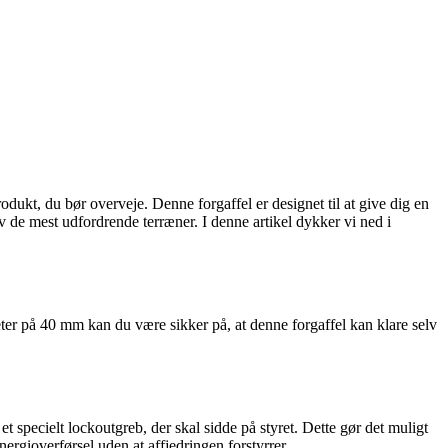
kt, du bør overveje. Denne forgaffel er designet til at give dig en
v de mest udfordrende terræner. I denne artikel dykker vi ned i
eter på 40 mm kan du være sikker på, at denne forgaffel kan klare selv
 specielt lockoutgreb, der skal sidde på styret. Dette gør det muligt
energioverførsel uden at affjedringen forstyrrer.