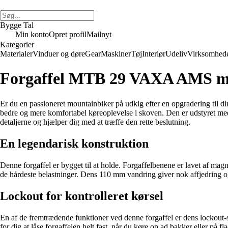
Bygge Tal
Min konto
Opret profil
Mailnyt
Kategorier
Materialer
Vinduer og døre
Gear
Maskiner
Tøj
Interiør
Udeliv
Virksomhed
Forgaffel MTB 29 VAXA AMS m
Er du en passioneret mountainbiker på udkig efter en opgradering til 
bedre og mere komfortabel køreoplevelse i skoven. Den er udstyret med e
detaljerne og hjælper dig med at træffe den rette beslutning.
En legendarisk konstruktion
Denne forgaffel er bygget til at holde. Forgaffelbenene er lavet af ma
de hårdeste belastninger. Dens 110 mm vandring giver nok affjedring og fl
Lockout for kontrolleret kørsel
En af de fremtrædende funktioner ved denne forgaffel er dens lockout-sy
for dig at låse forgaffelen helt fast, når du køre op ad bakker eller på f