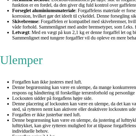
funktion er en fordel, da den giver dig fuld kontrol over gaffelens
Forseglet aluminiumsmateriale
: Forgaffelens materiale er for
korrosion, hvilket gør det ideelt til cykeldel. Denne forsegling s
Skivebremse
: Forgaffelen er kompatibel med skivebremser, hvil
våde forhold. Sammenlignet med andre bremsetyper, som f.eks. f
Letvægt
: Med en vægt på kun 2,1 kg er denne forgaffel let og bi
Sammenlignet med tungere forgaffler vil du opleve en mere behag
Ulemper
Forgaflen kan ikke justeres med luft.
Denne begrænsning kan være en ulempe, da mange konkurrerende for
respons og håndtering til forskellige terrænforhold og personlige
Lockouten sidder på forgaflens højre side.
Denne placering af lockouten kan være en ulempe, da det kan vær
sted, så rytteren nemt kan aktivere eller deaktivere lockouten ud
Forgaflen er ikke justerbar med luft.
Denne begrænsning kan være en ulempe, da justering af lufttrykket
lufttrykket, kan give rytteren mulighed for at tilpasse forgaffel
individuelle behov.