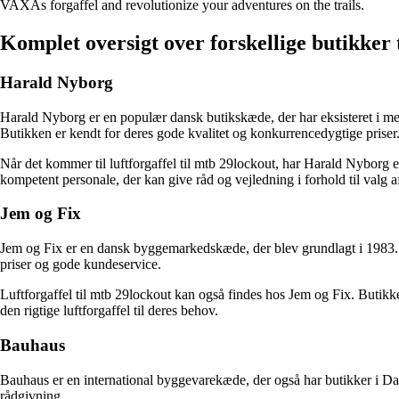
VAXAs forgaffel and revolutionize your adventures on the trails.
Komplet oversigt over forskellige butikker t
Harald Nyborg
Harald Nyborg er en populær dansk butikskæde, der har eksisteret i mer
Butikken er kendt for deres gode kvalitet og konkurrencedygtige priser
Når det kommer til luftforgaffel til mtb 29lockout, har Harald Nyborg et
kompetent personale, der kan give råd og vejledning i forhold til valg af 
Jem og Fix
Jem og Fix er en dansk byggemarkedskæde, der blev grundlagt i 1983. De
priser og gode kundeservice.
Luftforgaffel til mtb 29lockout kan også findes hos Jem og Fix. Butikke
den rigtige luftforgaffel til deres behov.
Bauhaus
Bauhaus er en international byggevarekæde, der også har butikker i Danm
rådgivning.