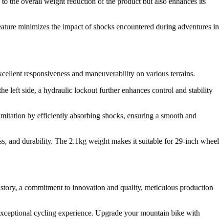
o the overall weight reduction of the product but also enhances its
feature minimizes the impact of shocks encountered during adventures in
xcellent responsiveness and maneuverability on various terrains.
he left side, a hydraulic lockout further enhances control and stability
imitation by efficiently absorbing shocks, ensuring a smooth and
, and durability. The 2.1kg weight makes it suitable for 29-inch wheel
history, a commitment to innovation and quality, meticulous production
exceptional cycling experience. Upgrade your mountain bike with