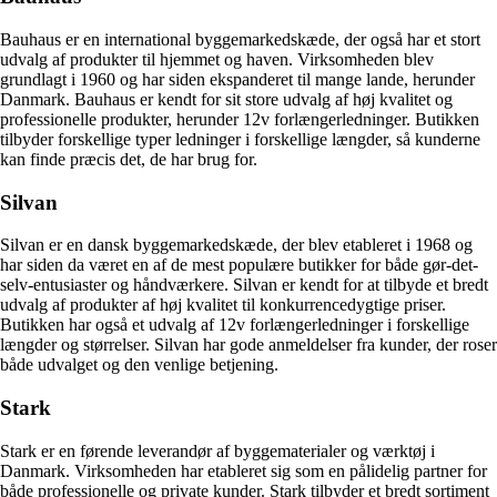
Bauhaus er en international byggemarkedskæde, der også har et stort
udvalg af produkter til hjemmet og haven. Virksomheden blev
grundlagt i 1960 og har siden ekspanderet til mange lande, herunder
Danmark. Bauhaus er kendt for sit store udvalg af høj kvalitet og
professionelle produkter, herunder 12v forlængerledninger. Butikken
tilbyder forskellige typer ledninger i forskellige længder, så kunderne
kan finde præcis det, de har brug for.
Silvan
Silvan er en dansk byggemarkedskæde, der blev etableret i 1968 og
har siden da været en af de mest populære butikker for både gør-det-
selv-entusiaster og håndværkere. Silvan er kendt for at tilbyde et bredt
udvalg af produkter af høj kvalitet til konkurrencedygtige priser.
Butikken har også et udvalg af 12v forlængerledninger i forskellige
længder og størrelser. Silvan har gode anmeldelser fra kunder, der roser
både udvalget og den venlige betjening.
Stark
Stark er en førende leverandør af byggematerialer og værktøj i
Danmark. Virksomheden har etableret sig som en pålidelig partner for
både professionelle og private kunder. Stark tilbyder et bredt sortiment