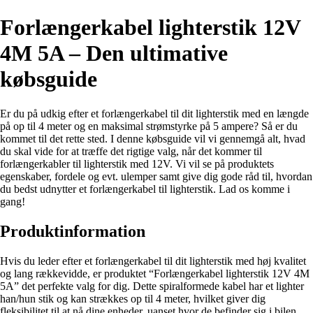
Forlængerkabel lighterstik 12V
4M 5A – Den ultimative
købsguide
Er du på udkig efter et forlængerkabel til dit lighterstik med en længde
på op til 4 meter og en maksimal strømstyrke på 5 ampere? Så er du
kommet til det rette sted. I denne købsguide vil vi gennemgå alt, hvad
du skal vide for at træffe det rigtige valg, når det kommer til
forlængerkabler til lighterstik med 12V. Vi vil se på produktets
egenskaber, fordele og evt. ulemper samt give dig gode råd til, hvordan
du bedst udnytter et forlængerkabel til lighterstik. Lad os komme i
gang!
Produktinformation
Hvis du leder efter et forlængerkabel til dit lighterstik med høj kvalitet
og lang rækkevidde, er produktet “Forlængerkabel lighterstik 12V 4M
5A” det perfekte valg for dig. Dette spiralformede kabel har et lighter
han/hun stik og kan strækkes op til 4 meter, hvilket giver dig
fleksibilitet til at nå dine enheder, uanset hvor de befinder sig i bilen.