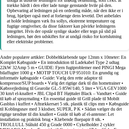
undgå at udsætte ledningen for unødig belastning, som f.eks. at
trække hårdt i den eller lade tunge genstande hvile på den.
Opbevaring af ledningen på en ordentlig måde, når den ikke er i
brug, hjælper også med at forlænge dens levetid. Det anbefales
at holde ledningen væk fra sollys, ekstreme temperaturer og
fugtige omgivelser, da disse faktorer kan påvirke ledningens
integritet. Hvis der opstår synlige skader eller tegn på slid på
ledningen, bør den udskiftes for at undgå risiko for kortslutning
eller elektriske problemer.
Andre populære artikler:
Dobbeltklæbende tape 12mm x 10meter: En
Komplet Købsguide
•
En introduktion til Ladekabel Type 2 udtag
22kW 32Amp 5 m
•
GUIDE: Fjern fugtproblemer med PINGI Mega
bilaffugter 1000 g
•
MOTIP TOUCH UP 951010: En grundig og
informativ købsguide
•
Guide: Vælg den rette adaptor til
kompressor/SUP boards
•
Vælg det rigtige dæk til din hometrainer
•
Købsvejledning til Gearolie GL-5 85W/140, 5 liter
•
VGA GEV1000
30 km/t el-knallert
•
JBL Clip4 BT Højttaler Black – Vandtæt
•
Guide
til køb af spraymaling
•
En essential guide til Grill plade til Mobilt
Gasblus i kuffert
•
Aftrækkersæt 5 stk. plastik til clips mm
•
Købsguide
til Koblingsnav med 3 klodser, SUPER, P K
•
Sådan vælger du det
rigtige tændrør til din knallert
•
Guide til køb af el-antenne: Let
installation og praktisk brug
•
Klæbende fluepapir 8 stk.
•
TROLLULL Ståluld 450 g Grade 0000
•
Cykelholder 2 cykler