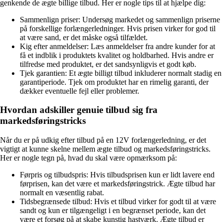
genkende de ægte billige tilbud. Her er nogle tips til at hjælpe dig:
Sammenlign priser: Undersøg markedet og sammenlign priserne
på forskellige forlængerledninger. Hvis prisen virker for god til
at være sand, er det måske også tilfældet.
Kig efter anmeldelser: Læs anmeldelser fra andre kunder for at
få et indblik i produktets kvalitet og holdbarhed. Hvis andre er
tilfredse med produktet, er det sandsynligvis et godt køb.
Tjek garantien: Et ægte billigt tilbud inkluderer normalt stadig en
garantiperiode. Tjek om produktet har en rimelig garanti, der
dækker eventuelle fejl eller problemer.
Hvordan adskiller genuie tilbud sig fra
markedsføringstricks
Når du er på udkig efter tilbud på en 12V forlængerledning, er det
vigtigt at kunne skelne mellem ægte tilbud og markedsføringstricks.
Her er nogle tegn på, hvad du skal være opmærksom på:
Førpris og tilbudspris: Hvis tilbudsprisen kun er lidt lavere end
førprisen, kan det være et markedsføringstrick. Ægte tilbud har
normalt en væsentlig rabat.
Tidsbegrænsede tilbud: Hvis et tilbud virker for godt til at være
sandt og kun er tilgængeligt i en begrænset periode, kan det
være et forsøg på at skabe kunstig hastværk. Ægte tilbud er