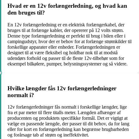
Hvad er en 12v forlængerledning, og hvad kan
den bruges til?
En 12v forlængerledning er en elektrisk forlængerkabel, der
bruges til at forlænge kabler, der opererer på 12 volts strøm.
Denne type forlængerledning er perfekt til brug i bilen eller i
campingudstyr, hvor der er behov for at forlænge strømkilder til
forskellige apparater eller enheder. Forlængerledningen er
designet til at være fleksibel og holdbar nok til at modstå
udendørs forhold og passer til de fleste 12v-tilbehør som for
eksempel bilkølere, pumper, belysningssystemer og så videre.
Hvilke længder fås 12v forlængerledninger
normalt i?
12v forlængerledninger fås normalt i forskellige længder, lige
fra et par meter til flere titalls meter. Længden afhænger af
producenten og produktets specifikke formål. Det er vigtigt at
vælge en passende længde, der passer til dit behov, da for lang
eller for kort en forlængerledning kan begrænse brugbarheden
og forårsage tab af strøm og ineffektivitet.