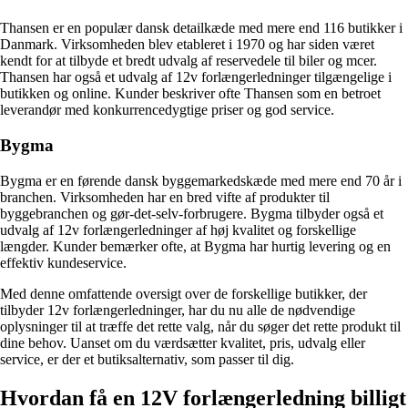
Thansen er en populær dansk detailkæde med mere end 116 butikker i
Danmark. Virksomheden blev etableret i 1970 og har siden været
kendt for at tilbyde et bredt udvalg af reservedele til biler og mcer.
Thansen har også et udvalg af 12v forlængerledninger tilgængelige i
butikken og online. Kunder beskriver ofte Thansen som en betroet
leverandør med konkurrencedygtige priser og god service.
Bygma
Bygma er en førende dansk byggemarkedskæde med mere end 70 år i
branchen. Virksomheden har en bred vifte af produkter til
byggebranchen og gør-det-selv-forbrugere. Bygma tilbyder også et
udvalg af 12v forlængerledninger af høj kvalitet og forskellige
længder. Kunder bemærker ofte, at Bygma har hurtig levering og en
effektiv kundeservice.
Med denne omfattende oversigt over de forskellige butikker, der
tilbyder 12v forlængerledninger, har du nu alle de nødvendige
oplysninger til at træffe det rette valg, når du søger det rette produkt til
dine behov. Uanset om du værdsætter kvalitet, pris, udvalg eller
service, er der et butiksalternativ, som passer til dig.
Hvordan få en 12V forlængerledning billigt