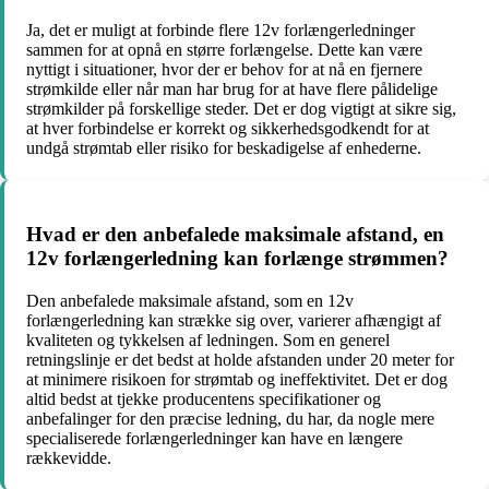
Ja, det er muligt at forbinde flere 12v forlængerledninger
sammen for at opnå en større forlængelse. Dette kan være
nyttigt i situationer, hvor der er behov for at nå en fjernere
strømkilde eller når man har brug for at have flere pålidelige
strømkilder på forskellige steder. Det er dog vigtigt at sikre sig,
at hver forbindelse er korrekt og sikkerhedsgodkendt for at
undgå strømtab eller risiko for beskadigelse af enhederne.
Hvad er den anbefalede maksimale afstand, en
12v forlængerledning kan forlænge strømmen?
Den anbefalede maksimale afstand, som en 12v
forlængerledning kan strække sig over, varierer afhængigt af
kvaliteten og tykkelsen af ledningen. Som en generel
retningslinje er det bedst at holde afstanden under 20 meter for
at minimere risikoen for strømtab og ineffektivitet. Det er dog
altid bedst at tjekke producentens specifikationer og
anbefalinger for den præcise ledning, du har, da nogle mere
specialiserede forlængerledninger kan have en længere
rækkevidde.