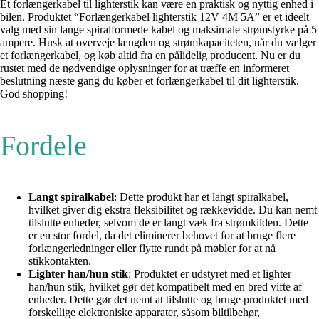
Et forlængerkabel til lighterstik kan være en praktisk og nyttig enhed i
bilen. Produktet “Forlængerkabel lighterstik 12V 4M 5A” er et ideelt
valg med sin lange spiralformede kabel og maksimale strømstyrke på 5
ampere. Husk at overveje længden og strømkapaciteten, når du vælger
et forlængerkabel, og køb altid fra en pålidelig producent. Nu er du
rustet med de nødvendige oplysninger for at træffe en informeret
beslutning næste gang du køber et forlængerkabel til dit lighterstik.
God shopping!
Fordele
Langt spiralkabel
: Dette produkt har et langt spiralkabel,
hvilket giver dig ekstra fleksibilitet og rækkevidde. Du kan nemt
tilslutte enheder, selvom de er langt væk fra strømkilden. Dette
er en stor fordel, da det eliminerer behovet for at bruge flere
forlængerledninger eller flytte rundt på møbler for at nå
stikkontakten.
Lighter han/hun stik
: Produktet er udstyret med et lighter
han/hun stik, hvilket gør det kompatibelt med en bred vifte af
enheder. Dette gør det nemt at tilslutte og bruge produktet med
forskellige elektroniske apparater, såsom biltilbehør,