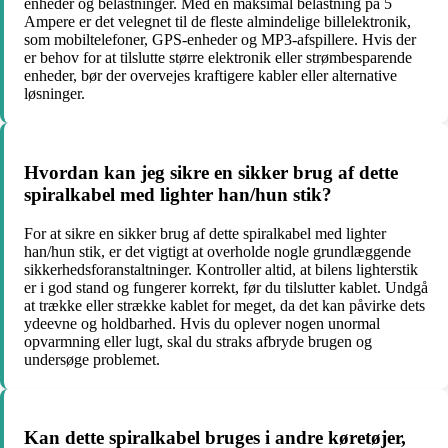
enheder og belastninger. Med en maksimal belastning på 5
Ampere er det velegnet til de fleste almindelige billelektronik,
som mobiltelefoner, GPS-enheder og MP3-afspillere. Hvis der
er behov for at tilslutte større elektronik eller strømbesparende
enheder, bør der overvejes kraftigere kabler eller alternative
løsninger.
Hvordan kan jeg sikre en sikker brug af dette
spiralkabel med lighter han/hun stik?
For at sikre en sikker brug af dette spiralkabel med lighter
han/hun stik, er det vigtigt at overholde nogle grundlæggende
sikkerhedsforanstaltninger. Kontroller altid, at bilens lighterstik
er i god stand og fungerer korrekt, før du tilslutter kablet. Undgå
at trække eller strække kablet for meget, da det kan påvirke dets
ydeevne og holdbarhed. Hvis du oplever nogen unormal
opvarmning eller lugt, skal du straks afbryde brugen og
undersøge problemet.
Kan dette spiralkabel bruges i andre køretøjer,