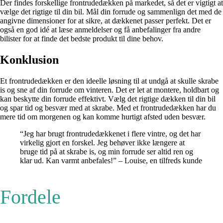
Der findes forskellige frontrudedækken på markedet, så det er vigtigt at
vælge det rigtige til din bil. Mål din forrude og sammenlign det med de
angivne dimensioner for at sikre, at dækkenet passer perfekt. Det er
også en god idé at læse anmeldelser og få anbefalinger fra andre
bilister for at finde det bedste produkt til dine behov.
Konklusion
Et frontrudedækken er den ideelle løsning til at undgå at skulle skrabe
is og sne af din forrude om vinteren. Det er let at montere, holdbart og
kan beskytte din forrude effektivt. Vælg det rigtige dækken til din bil
og spar tid og besvær med at skrabe. Med et frontrudedækken har du
mere tid om morgenen og kan komme hurtigt afsted uden besvær.
“Jeg har brugt frontrudedækkenet i flere vintre, og det har
virkelig gjort en forskel. Jeg behøver ikke længere at
bruge tid på at skrabe is, og min forrude ser altid ren og
klar ud. Kan varmt anbefales!” – Louise, en tilfreds kunde
Fordele