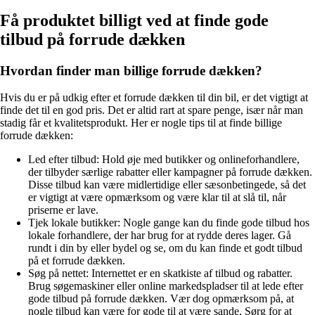
Få produktet billigt ved at finde gode
tilbud på forrude dækken
Hvordan finder man billige forrude dækken?
Hvis du er på udkig efter et forrude dækken til din bil, er det vigtigt at
finde det til en god pris. Det er altid rart at spare penge, især når man
stadig får et kvalitetsprodukt. Her er nogle tips til at finde billige
forrude dækken:
Led efter tilbud: Hold øje med butikker og onlineforhandlere,
der tilbyder særlige rabatter eller kampagner på forrude dækken.
Disse tilbud kan være midlertidige eller sæsonbetingede, så det
er vigtigt at være opmærksom og være klar til at slå til, når
priserne er lave.
Tjek lokale butikker: Nogle gange kan du finde gode tilbud hos
lokale forhandlere, der har brug for at rydde deres lager. Gå
rundt i din by eller bydel og se, om du kan finde et godt tilbud
på et forrude dækken.
Søg på nettet: Internettet er en skatkiste af tilbud og rabatter.
Brug søgemaskiner eller online markedspladser til at lede efter
gode tilbud på forrude dækken. Vær dog opmærksom på, at
nogle tilbud kan være for gode til at være sande. Sørg for at