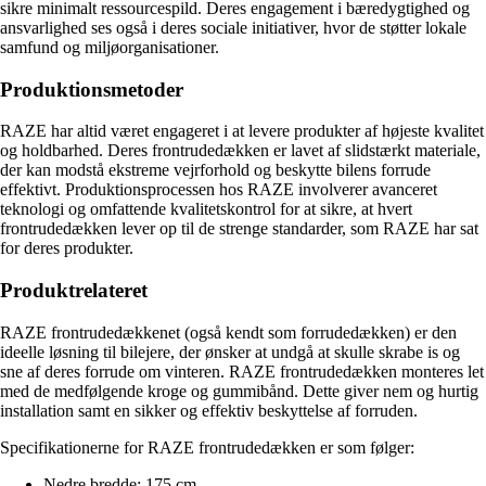
sikre minimalt ressourcespild. Deres engagement i bæredygtighed og
ansvarlighed ses også i deres sociale initiativer, hvor de støtter lokale
samfund og miljøorganisationer.
Produktionsmetoder
RAZE har altid været engageret i at levere produkter af højeste kvalitet
og holdbarhed. Deres frontrudedækken er lavet af slidstærkt materiale,
der kan modstå ekstreme vejrforhold og beskytte bilens forrude
effektivt. Produktionsprocessen hos RAZE involverer avanceret
teknologi og omfattende kvalitetskontrol for at sikre, at hvert
frontrudedækken lever op til de strenge standarder, som RAZE har sat
for deres produkter.
Produktrelateret
RAZE frontrudedækkenet (også kendt som forrudedækken) er den
ideelle løsning til bilejere, der ønsker at undgå at skulle skrabe is og
sne af deres forrude om vinteren. RAZE frontrudedækken monteres let
med de medfølgende kroge og gummibånd. Dette giver nem og hurtig
installation samt en sikker og effektiv beskyttelse af forruden.
Specifikationerne for RAZE frontrudedækken er som følger:
Nedre bredde: 175 cm