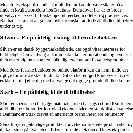
Med deres ekspertise inden for biltilbehør kan du være sikker på at
finde et kvalitetsprodukt hos Bauhaus. Derudover har de et bredt
udvalg, der passer til forskellige bilmærker, modeller og præferencer.
Bauhaus er stedet at gå hen, hvis du ønsker at finde alt til dine bilbehov
under ét tag.
Silvan – En pålidelig løsning til forrude dækken
Silvan er en dansk byggemarkedskæde, der også viser interesse for
biltilbehør. Deres udvalg af forrude dækken er omfattende og lever op
til deres omdømme som en pålidelig leverandør af kvalitetsprodukter.
Med deres fysiske butikker og online platform kan du nemt finde det
rigtige forrude dækken til din bil. Silvan har en god kundeservice, der
er klar til at hjælpe dig med at vælge det rigtige produkt til dine behov.
Stark – En pålidelig kilde til biltilbehør
Stark er specialiseret i byggematerialer, men har også et bredt sortiment
af biltilbehør, herunder forrude dækkener. Med en stærk tilstedeværelse
i Danmark er Stark blevet en anerkendt brand inden for biltilbehør.
Stark tilbyder pålidelige produkter fra velrenommerede producenter, og
du kan stole på kvaliteten af deres forrude dækkener. Deres ekspertise