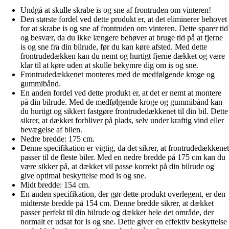
Undgå at skulle skrabe is og sne af frontruden om vinteren!
Den største fordel ved dette produkt er, at det eliminerer behovet
for at skrabe is og sne af frontruden om vinteren. Dette sparer tid
og besvær, da du ikke længere behøver at bruge tid på at fjerne
is og sne fra din bilrude, før du kan køre afsted. Med dette
frontrudedækken kan du nemt og hurtigt fjerne dækket og være
klar til at køre uden at skulle bekymre dig om is og sne.
Frontrudedækkenet monteres med de medfølgende kroge og
gummibånd.
En anden fordel ved dette produkt er, at det er nemt at montere
på din bilrude. Med de medfølgende kroge og gummibånd kan
du hurtigt og sikkert fastgøre frontrudedækkenet til din bil. Dette
sikrer, at dækket forbliver på plads, selv under kraftig vind eller
bevægelse af bilen.
Nedre bredde: 175 cm.
Denne specifikation er vigtig, da det sikrer, at frontrudedækkenet
passer til de fleste biler. Med en nedre bredde på 175 cm kan du
være sikker på, at dækket vil passe korrekt på din bilrude og
give optimal beskyttelse mod is og sne.
Midt bredde: 154 cm.
En anden specifikation, der gør dette produkt overlegent, er den
midterste bredde på 154 cm. Denne bredde sikrer, at dækket
passer perfekt til din bilrude og dækker hele det område, der
normalt er udsat for is og sne. Dette giver en effektiv beskyttelse