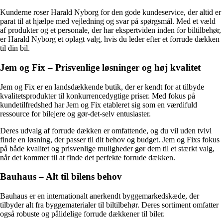
Kunderne roser Harald Nyborg for den gode kundeservice, der altid er
parat til at hjælpe med vejledning og svar på spørgsmål. Med et væld
af produkter og et personale, der har ekspertviden inden for biltilbehør,
er Harald Nyborg et oplagt valg, hvis du leder efter et forrude dækken
til din bil.
Jem og Fix – Prisvenlige løsninger og høj kvalitet
Jem og Fix er en landsdækkende butik, der er kendt for at tilbyde
kvalitetsprodukter til konkurrencedygtige priser. Med fokus på
kundetilfredshed har Jem og Fix etableret sig som en værdifuld
ressource for bilejere og gør-det-selv entusiaster.
Deres udvalg af forrude dækken er omfattende, og du vil uden tvivl
finde en løsning, der passer til dit behov og budget. Jem og Fixs fokus
på både kvalitet og prisvenlige muligheder gør dem til et stærkt valg,
når det kommer til at finde det perfekte forrude dækken.
Bauhaus – Alt til bilens behov
Bauhaus er en internationalt anerkendt byggemarkedskæde, der
tilbyder alt fra byggematerialer til biltilbehør. Deres sortiment omfatter
også robuste og pålidelige forrude dækkener til biler.