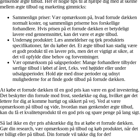
genkende ægte tilbud. Her er nogle tips til at hjælpe dig med at skelne
mellem ægte tilbud og marketing gimmicks:
Sammenlign priser: Vær opmærksom på, hvad forrude dækken
normalt koster, og sammenlign priserne hos forskellige
forhandlere. Hvis prisen på et forrude dækken er betydeligt
lavere end gennemsnittet, kan det være et ægte tilbud.
Undersøg produktet: Læs anmeldelser og tjek produktets
specifikationer, før du køber det. Et ægte tilbud kan stadig være
et godt produkt til en lavere pris, men det er vigtigt at sikre, at
det vil opfylde dine behov og forventninger.
Vær opmærksom på salgsperioder: Mange forhandlere tilbyder
særlige tilbud i løbet af året, f.eks. ved højtider eller under
udsalgsperioder. Hold øje med disse perioder og udnyt
mulighederne for at finde gode tilbud på forrude dækken.
At købe et forrude dækken til en god pris kan være en god investering.
Det beskytter din forrude mod frost, snedække og dug, hvilket gør det
lettere for dig at komme hurtigt og sikkert på vej. Ved at være
opmærksom på tilbud og vide, hvordan man genkender ægte tilbud,
kan du få et kvalitetsprodukt til en god pris og spare penge på lang sigt.
Så lad ikke en dyr pris afskrække dig fra at købe et forrude dækken.
Gør din research, vær opmærksom på tilbud og køb produktet, når det
er billigt eller på tilbud. Din forrude vil takke dig for det!