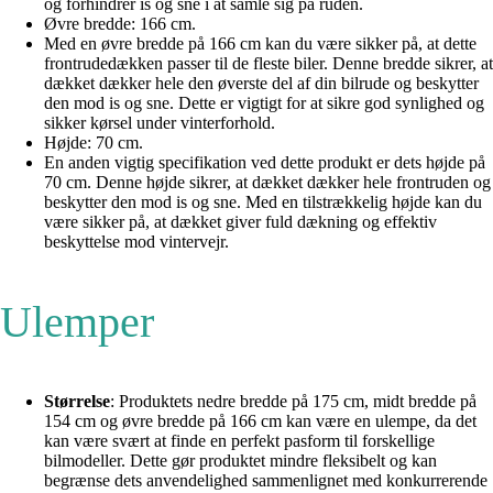
og forhindrer is og sne i at samle sig på ruden.
Øvre bredde: 166 cm.
Med en øvre bredde på 166 cm kan du være sikker på, at dette
frontrudedækken passer til de fleste biler. Denne bredde sikrer, at
dækket dækker hele den øverste del af din bilrude og beskytter
den mod is og sne. Dette er vigtigt for at sikre god synlighed og
sikker kørsel under vinterforhold.
Højde: 70 cm.
En anden vigtig specifikation ved dette produkt er dets højde på
70 cm. Denne højde sikrer, at dækket dækker hele frontruden og
beskytter den mod is og sne. Med en tilstrækkelig højde kan du
være sikker på, at dækket giver fuld dækning og effektiv
beskyttelse mod vintervejr.
Ulemper
Størrelse
: Produktets nedre bredde på 175 cm, midt bredde på
154 cm og øvre bredde på 166 cm kan være en ulempe, da det
kan være svært at finde en perfekt pasform til forskellige
bilmodeller. Dette gør produktet mindre fleksibelt og kan
begrænse dets anvendelighed sammenlignet med konkurrerende