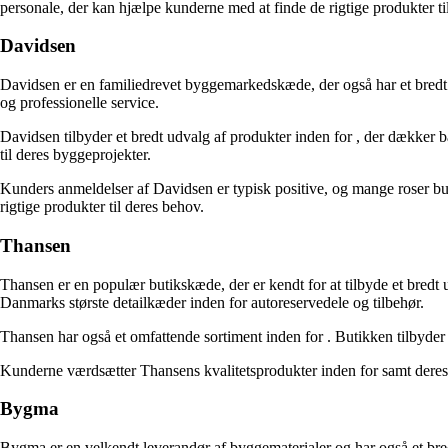
personale, der kan hjælpe kunderne med at finde de rigtige produkter ti
Davidsen
Davidsen er en familiedrevet byggemarkedskæde, der også har et bredt
og professionelle service.
Davidsen tilbyder et bredt udvalg af produkter inden for
, der dækker b
til deres byggeprojekter.
Kunders anmeldelser af Davidsen er typisk positive, og mange roser but
rigtige produkter til deres behov.
Thansen
Thansen er en populær butikskæde, der er kendt for at tilbyde et bredt u
Danmarks største detailkæder inden for autoreservedele og tilbehør.
Thansen har også et omfattende sortiment inden for
. Butikken tilbyder 
Kunderne værdsætter Thansens kvalitetsprodukter inden for
samt deres
Bygma
Bygma er en velkendt leverandør af byggematerialer og har også et bre