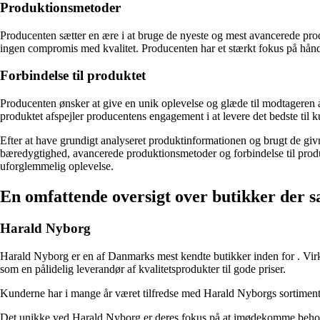
Produktionsmetoder
Producenten sætter en ære i at bruge de nyeste og mest avancerede prod
ingen compromis med kvalitet. Producenten har et stærkt fokus på håndvæ
Forbindelse til produktet
Producenten ønsker at give en unik oplevelse og glæde til modtageren a
produktet afspejler producentens engagement i at levere det bedste til k
Efter at have grundigt analyseret produktinformationen og brugt de givne
bæredygtighed, avancerede produktionsmetoder og forbindelse til produ
uforglemmelig oplevelse.
En omfattende oversigt over butikker der s
Harald Nyborg
Harald Nyborg er en af Danmarks mest kendte butikker inden for
. Vi
som en pålidelig leverandør af kvalitetsprodukter til gode priser.
Kunderne har i mange år været tilfredse med Harald Nyborgs sortimen
Det unikke ved Harald Nyborg er deres fokus på at imødekomme beho