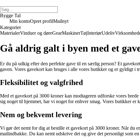
Bygge Tal
Min konto
Opret profil
Mailnyt
Kategorier
Materialer
Vinduer og døre
Gear
Maskiner
Tøj
Interiør
Udeliv
Virksomhed
Gå aldrig galt i byen med et gav
Er du på udkig efter den perfekte gave til en særlig person? Et gavekort
gaven. Vores gavekort kan bruges i alle vores butikker og er gyldigt i tr
Fleksibilitet og valgfrihed
Med et gavekort på 3000 kroner kan modtageren udforske vores brede udv
sig noget til hjemmet, har vi noget for enhver smag. Vores butikker er
Nem og bekvemt levering
Vi gør det nemt for dig at bestille et gavekort på 3000 kroner. Når du 
mailindbakke. Du kan nemt udskrive det og give det personligt som 