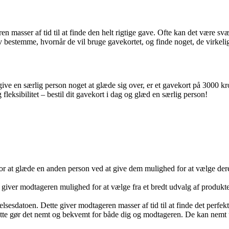
ren masser af tid til at finde den helt rigtige gave. Ofte kan det være s
bestemme, hvornår de vil bruge gavekortet, og finde noget, de virkeli
ve en særlig person noget at glæde sig over, er et gavekort på 3000 kr
eksibilitet – bestil dit gavekort i dag og glæd en særlig person!
 for at glæde en anden person ved at give dem mulighed for at vælge der
t giver modtageren mulighed for at vælge fra et bredt udvalg af produkter
elsesdatoen. Dette giver modtageren masser af tid til at finde det perfekte
tte gør det nemt og bekvemt for både dig og modtageren. De kan nemt u