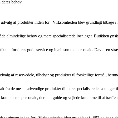
l deres behov.
 udvalg af produkter inden for
. Virksomheden blev grundlagt tilbage i
åde almindelige behov og mere specialiserede løsninger. Butikken ønske
ikken for deres gode service og hjælpsomme personale. Davidsen stræber
dvalg af reservedele, tilbehør og produkter til forskellige formål, heru
alt fra de mest nødvendige produkter til mere specialiserede løsninger til
 kompetente personale, der kan guide og vejlede kunderne til at træffe d
dt sortiment inden for
. Virksomheden blev grundlagt i 1952 og har side