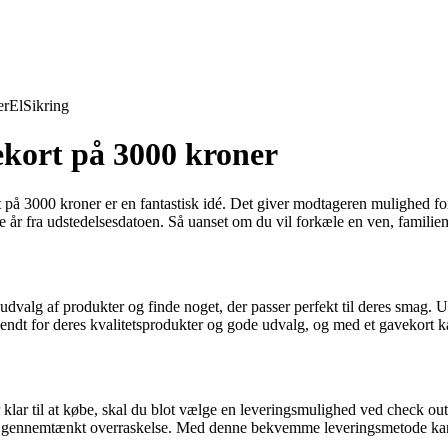
er
El
Sikring
ekort på 3000 kroner
 på 3000 kroner er en fantastisk idé. Det giver modtageren mulighed for 
e år fra udstedelsesdatoen. Så uanset om du vil forkæle en ven, familieme
alg af produkter og finde noget, der passer perfekt til deres smag. Ua
 kendt for deres kvalitetsprodukter og gode udvalg, og med et gavekort
er klar til at købe, skal du blot vælge en leveringsmulighed ved check o
en gennemtænkt overraskelse. Med denne bekvemme leveringsmetode kan