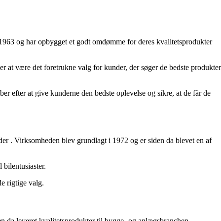
 1963 og har opbygget et godt omdømme for deres kvalitetsprodukter
r at være det foretrukne valg for kunder, der søger de bedste produkter
 efter at give kunderne den bedste oplevelse og sikre, at de får de
nder
. Virksomheden blev grundlagt i 1972 og er siden da blevet en af
 bilentusiaster.
e rigtige valg.
n da leveret kvalitetsprodukter til bygge- og anlægsbranchen.