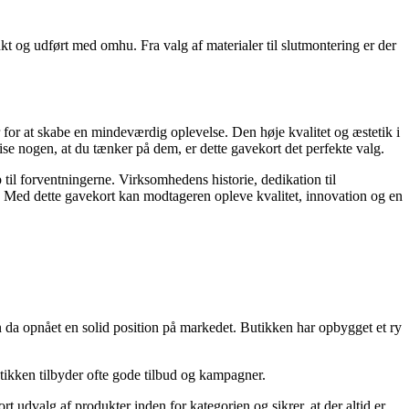
 og udført med omhu. Fra valg af materialer til slutmontering er der
for at skabe en mindeværdig oplevelse. Den høje kvalitet og æstetik i
vise nogen, at du tænker på dem, er dette gavekort det perfekte valg.
 til forventningerne. Virksomhedens historie, dedikation til
 Med dette gavekort kan modtageren opleve kvalitet, innovation og en
 da opnået en solid position på markedet. Butikken har opbygget et ry
utikken tilbyder ofte gode tilbud og kampagner.
tort udvalg af produkter inden for kategorien og sikrer, at der altid er