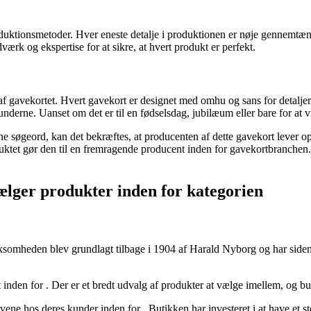
uktionsmetoder. Hver eneste detalje i produktionen er nøje gennemtænkt
rk og ekspertise for at sikre, at hvert produkt er perfekt.
f gavekortet. Hvert gavekort er designet med omhu og sans for detaljer 
underne. Uanset om det er til en fødselsdag, jubilæum eller bare for at 
 søgeord, kan det bekræftes, at producenten af ​​dette gavekort lever op
ktet gør den til en fremragende producent inden for gavekortbranchen.
ælger produkter inden for kategorien
rksomheden blev grundlagt tilbage i 1904 af Harald Nyborg og har siden
t inden for
. Der er et bredt udvalg af produkter at vælge imellem, og b
vene hos deres kunder inden for
. Butikken har investeret i at have et s