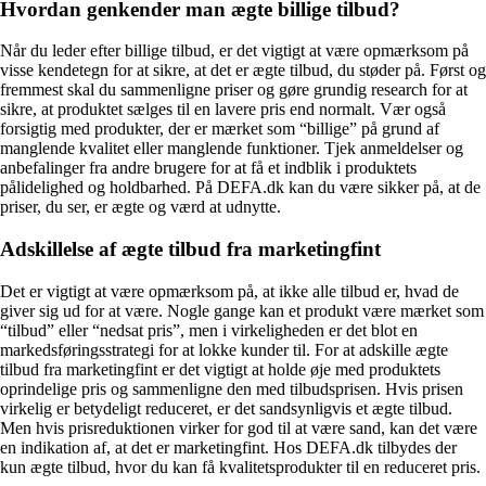
Hvordan genkender man ægte billige tilbud?
Når du leder efter billige tilbud, er det vigtigt at være opmærksom på
visse kendetegn for at sikre, at det er ægte tilbud, du støder på. Først og
fremmest skal du sammenligne priser og gøre grundig research for at
sikre, at produktet sælges til en lavere pris end normalt. Vær også
forsigtig med produkter, der er mærket som “billige” på grund af
manglende kvalitet eller manglende funktioner. Tjek anmeldelser og
anbefalinger fra andre brugere for at få et indblik i produktets
pålidelighed og holdbarhed. På DEFA.dk kan du være sikker på, at de
priser, du ser, er ægte og værd at udnytte.
Adskillelse af ægte tilbud fra marketingfint
Det er vigtigt at være opmærksom på, at ikke alle tilbud er, hvad de
giver sig ud for at være. Nogle gange kan et produkt være mærket som
“tilbud” eller “nedsat pris”, men i virkeligheden er det blot en
markedsføringsstrategi for at lokke kunder til. For at adskille ægte
tilbud fra marketingfint er det vigtigt at holde øje med produktets
oprindelige pris og sammenligne den med tilbudsprisen. Hvis prisen
virkelig er betydeligt reduceret, er det sandsynligvis et ægte tilbud.
Men hvis prisreduktionen virker for god til at være sand, kan det være
en indikation af, at det er marketingfint. Hos DEFA.dk tilbydes der
kun ægte tilbud, hvor du kan få kvalitetsprodukter til en reduceret pris.