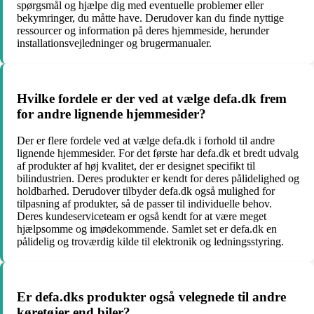
spørgsmål og hjælpe dig med eventuelle problemer eller
bekymringer, du måtte have. Derudover kan du finde nyttige
ressourcer og information på deres hjemmeside, herunder
installationsvejledninger og brugermanualer.
Hvilke fordele er der ved at vælge defa.dk frem
for andre lignende hjemmesider?
Der er flere fordele ved at vælge defa.dk i forhold til andre
lignende hjemmesider. For det første har defa.dk et bredt udvalg
af produkter af høj kvalitet, der er designet specifikt til
bilindustrien. Deres produkter er kendt for deres pålidelighed og
holdbarhed. Derudover tilbyder defa.dk også mulighed for
tilpasning af produkter, så de passer til individuelle behov.
Deres kundeserviceteam er også kendt for at være meget
hjælpsomme og imødekommende. Samlet set er defa.dk en
pålidelig og troværdig kilde til elektronik og ledningsstyring.
Er defa.dks produkter også velegnede til andre
køretøjer end biler?