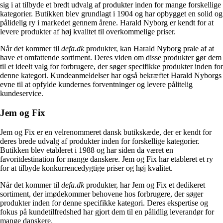
sig i at tilbyde et bredt udvalg af produkter inden for mange forskellige
kategorier. Butikken blev grundlagt i 1904 og har opbygget en solid og
pålidelig ry i markedet gennem årene. Harald Nyborg er kendt for at
levere produkter af høj kvalitet til overkommelige priser.
Når det kommer til
defa.dk
produkter, kan Harald Nyborg prale af at
have et omfattende sortiment. Deres viden om disse produkter gør dem
til et ideelt valg for forbrugere, der søger specifikke produkter inden for
denne kategori. Kundeanmeldelser har også bekræftet Harald Nyborgs
evne til at opfylde kundernes forventninger og levere pålitelig
kundeservice.
Jem og Fix
Jem og Fix er en velrenommeret dansk butikskæde, der er kendt for
deres brede udvalg af produkter inden for forskellige kategorier.
Butikken blev etableret i 1988 og har siden da været en
favoritdestination for mange danskere. Jem og Fix har etableret et ry
for at tilbyde konkurrencedygtige priser og høj kvalitet.
Når det kommer til
defa.dk
produkter, har Jem og Fix et dedikeret
sortiment, der imødekommer behovene hos forbrugere, der søger
produkter inden for denne specifikke kategori. Deres ekspertise og
fokus på kundetilfredshed har gjort dem til en pålidlig leverandør for
mange danskere.