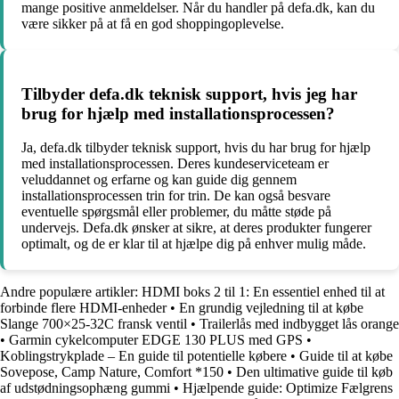
mange positive anmeldelser. Når du handler på defa.dk, kan du
være sikker på at få en god shoppingoplevelse.
Tilbyder defa.dk teknisk support, hvis jeg har
brug for hjælp med installationsprocessen?
Ja, defa.dk tilbyder teknisk support, hvis du har brug for hjælp
med installationsprocessen. Deres kundeserviceteam er
veluddannet og erfarne og kan guide dig gennem
installationsprocessen trin for trin. De kan også besvare
eventuelle spørgsmål eller problemer, du måtte støde på
undervejs. Defa.dk ønsker at sikre, at deres produkter fungerer
optimalt, og de er klar til at hjælpe dig på enhver mulig måde.
Andre populære artikler:
HDMI boks 2 til 1: En essentiel enhed til at
forbinde flere HDMI-enheder
•
En grundig vejledning til at købe
Slange 700×25-32C fransk ventil
•
Trailerlås med indbygget lås orange
•
Garmin cykelcomputer EDGE 130 PLUS med GPS
•
Koblingstrykplade – En guide til potentielle købere
•
Guide til at købe
Sovepose, Camp Nature, Comfort *150
•
Den ultimative guide til køb
af udstødningsophæng gummi
•
Hjælpende guide: Optimize Fælgrens