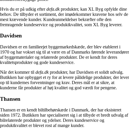
Hvis du er på udkig efter
defa.dk
produkter, kan XL Byg opfylde dine
behov. De tilbyder et sortiment, der imødekommer kravene hos selv de
mest krævende kunder. Kundeanmeldelser bekræfter ofte den
fremragende kundeservice og produktkvalitet, som XL Byg leverer.
Davidsen
Davidsen er en familieejet byggemarkedskæde, der blev etableret i
1970 og har vokset sig til at være en af Danmarks førende leverandører
af byggematerialer og relaterede produkter. De er kendt for deres
kvalitetsprodukter og gode kundeservice.
Når det kommer til
defa.dk
produkter, har Davidsen et solidt udvalg.
Butikken har opbygget et ry for at levere pålidelige produkter, der lever
op til kundernes forventninger og krav. Deres mål er at sikre, at
kunderne får produkter af høj kvalitet og god værdi for pengene.
Thansen
Thansen er en kendt biltilbehørskæde i Danmark, der har eksisteret
siden 1972. Butikken har specialiseret sig i at tilbyde et bredt udvalg af
bilrelaterede produkter og ydelser. Deres kundeservice og
produktkvalitet er blevet rost af mange kunder.