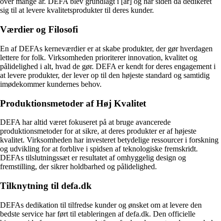
over mange år. DEFA blev grundlagt i [år] og har siden da dedikeret
sig til at levere kvalitetsprodukter til deres kunder.
Værdier og Filosofi
En af DEFAs kerneværdier er at skabe produkter, der gør hverdagen
lettere for folk. Virksomheden prioriterer innovation, kvalitet og
pålidelighed i alt, hvad de gør. DEFA er kendt for deres engagement i
at levere produkter, der lever op til den højeste standard og samtidig
imødekommer kundernes behov.
Produktionsmetoder af Høj Kvalitet
DEFA har altid været fokuseret på at bruge avancerede
produktionsmetoder for at sikre, at deres produkter er af højeste
kvalitet. Virksomheden har investeret betydelige ressourcer i forskning
og udvikling for at forblive i spidsen af teknologiske fremskridt.
DEFAs tilslutningssæt er resultatet af omhyggelig design og
fremstilling, der sikrer holdbarhed og pålidelighed.
Tilknytning til defa.dk
DEFAs dedikation til tilfredse kunder og ønsket om at levere den
bedste service har ført til etableringen af defa.dk. Den officielle