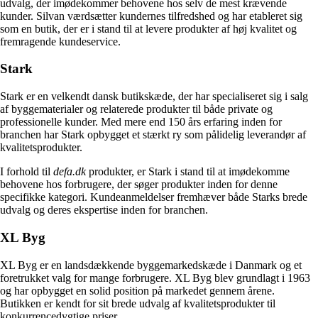
udvalg, der imødekommer behovene hos selv de mest krævende
kunder. Silvan værdsætter kundernes tilfredshed og har etableret sig
som en butik, der er i stand til at levere produkter af høj kvalitet og
fremragende kundeservice.
Stark
Stark er en velkendt dansk butikskæde, der har specialiseret sig i salg
af byggematerialer og relaterede produkter til både private og
professionelle kunder. Med mere end 150 års erfaring inden for
branchen har Stark opbygget et stærkt ry som pålidelig leverandør af
kvalitetsprodukter.
I forhold til
defa.dk
produkter, er Stark i stand til at imødekomme
behovene hos forbrugere, der søger produkter inden for denne
specifikke kategori. Kundeanmeldelser fremhæver både Starks brede
udvalg og deres ekspertise inden for branchen.
XL Byg
XL Byg er en landsdækkende byggemarkedskæde i Danmark og et
foretrukket valg for mange forbrugere. XL Byg blev grundlagt i 1963
og har opbygget en solid position på markedet gennem årene.
Butikken er kendt for sit brede udvalg af kvalitetsprodukter til
konkurrencedygtige priser.