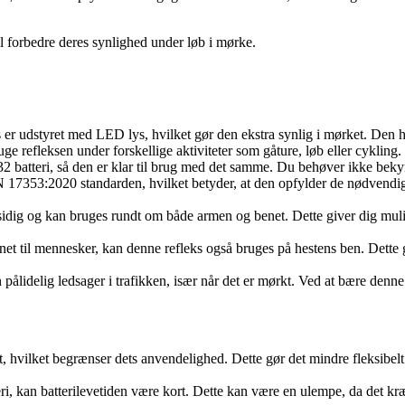
il forbedre deres synlighed under løb i mørke.
 er udstyret med LED lys, hvilket gør den ekstra synlig i mørket. Den h
ge refleksen under forskellige aktiviteter som gåture, løb eller cykling.
 batteri, så den er klar til brug med det samme. Du behøver ikke bekymr
N 17353:2020 standarden, hvilket betyder, at den opfylder de nødvendig
lsidig og kan bruges rundt om både armen og benet. Dette giver dig mul
et til mennesker, kan denne refleks også bruges på hestens ben. Dette gø
n pålidelig ledsager i trafikken, især når det er mørkt. Ved at bære den
, hvilket begrænser dets anvendelighed. Dette gør det mindre fleksibelt
i, kan batterilevetiden være kort. Dette kan være en ulempe, da det kr