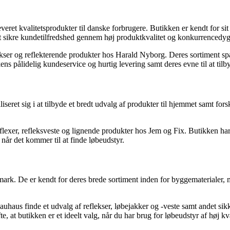
ret kvalitetsprodukter til danske forbrugere. Butikken er kendt for sit 
at sikre kundetilfredshed gennem høj produktkvalitet og konkurrencedygt
kser og reflekterende produkter hos Harald Nyborg. Deres sortiment spænd
ns pålidelig kundeservice og hurtig levering samt deres evne til at tilby
seret sig i at tilbyde et bredt udvalg af produkter til hjemmet samt fo
eflexer, refleksveste og lignende produkter hos Jem og Fix. Butikken har
når det kommer til at finde løbeudstyr.
mark. De er kendt for deres brede sortiment inden for byggematerialer, 
 Bauhaus finde et udvalg af reflekser, løbejakker og -veste samt andet s
at butikken er et ideelt valg, når du har brug for løbeudstyr af høj kva