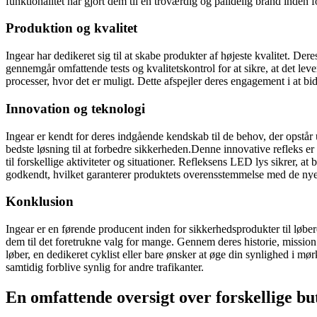
funktionalitet har gjort dem til en troværdig og pålidelig brand inden 
Produktion og kvalitet
Ingear har dedikeret sig til at skabe produkter af højeste kvalitet. Dere
gennemgår omfattende tests og kvalitetskontrol for at sikre, at det lev
processer, hvor det er muligt. Dette afspejler deres engagement i at bi
Innovation og teknologi
Ingear er kendt for deres indgående kendskab til de behov, der opstår 
bedste løsning til at forbedre sikkerheden.Denne innovative refleks e
til forskellige aktiviteter og situationer. Refleksens LED lys sikrer, a
godkendt, hvilket garanterer produktets overensstemmelse med de nyes
Konklusion
Ingear er en førende producent inden for sikkerhedsprodukter til løber
dem til det foretrukne valg for mange. Gennem deres historie, mission
løber, en dedikeret cyklist eller bare ønsker at øge din synlighed i mø
samtidig forblive synlig for andre trafikanter.
En omfattende oversigt over forskellige but