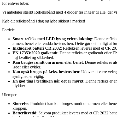
for enhver løber.
Vi anbefaler stærkt Refleksbånd med 4 dioder fra Ingear til alle, der v
Køb dit refleksbånd i dag og løbe sikkert i mørket!
Fordele
Smart refleks med LED lys og velcro lukning
: Denne refleks
armen, benet eller endda hestens ben. Dette gør det muligt at bru
Inkluderet batteri CR 2032
: Refleksen leveres med et CR 2032
EN 17353:2020 godkendt
: Denne refleks er godkendt efter E
høj kvalitet og sikkerhed.
Kan bruges rundt om armen eller benet
: Denne refleks er a
løber eller cykler.
Kan også bruges på f.eks. hestens ben
: Udover at være velegn
synlighed er vigtig.
En god ting i trafikken når det er mørkt
: Denne refleks er e
ulykker.
Ulemper
Størrelse
: Produktet kan kun bruges rundt om armen eller benet
kroppen.
Batterilevetid
: Selvom produktet leveres med et CR 2032 batter