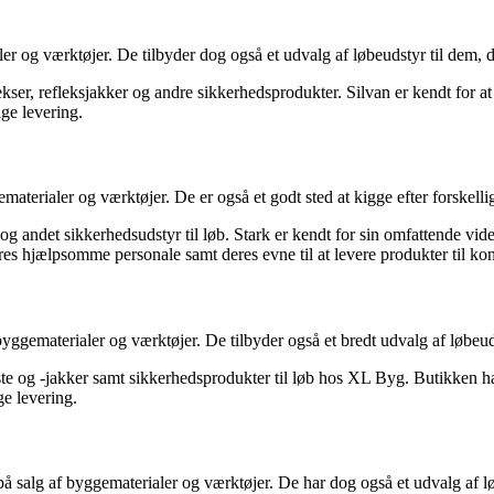
ler og værktøjer. De tilbyder dog også et udvalg af løbeudstyr til dem, d
kser, refleksjakker og andre sikkerhedsprodukter. Silvan er kendt for at
ge levering.
aterialer og værktøjer. De er også et godt sted at kigge efter forskellig
e og andet sikkerhedsudstyr til løb. Stark er kendt for sin omfattende vi
s hjælpsomme personale samt deres evne til at levere produkter til kon
byggematerialer og værktøjer. De tilbyder også et bredt udvalg af løbeud
veste og -jakker samt sikkerhedsprodukter til løb hos XL Byg. Butikken
e levering.
å salg af byggematerialer og værktøjer. De har dog også et udvalg af l