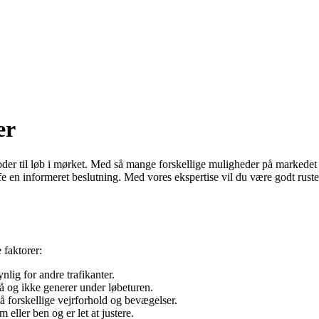
er
der til løb i mørket. Med så mange forskellige muligheder på markedet k
e en informeret beslutning. Med vores ekspertise vil du være godt rustet ti
 faktorer:
nlig for andre trafikanter.
 på og ikke generer under løbeturen.
stå forskellige vejrforhold og bevægelser.
 eller ben og er let at justere.