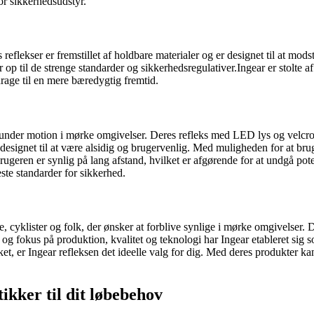
for sikkerhedsudstyr.
s reflekser er fremstillet af holdbare materialer og er designet til at mo
er op til de strenge standarder og sikkerhedsregulativer.Ingear er stolte
drage til en mere bæredygtig fremtid.
under motion i mørke omgivelser. Deres refleks med LED lys og velcro lu
r designet til at være alsidig og brugervenlig. Med muligheden for at br
t brugeren er synlig på lang afstand, hvilket er afgørende for at undgå po
te standarder for sikkerhed.
e, cyklister og folk, der ønsker at forblive synlige i mørke omgivelser.
 og fokus på produktion, kvalitet og teknologi har Ingear etableret sig
rket, er Ingear refleksen det ideelle valg for dig. Med deres produkter ka
ikker til dit løbebehov