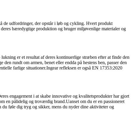
dstå de udfordringer, der opstår i løb og cykling. Hvert produkt
 af deres bæredygtige produktion og bruger miljøvenlige materialer og
kning er et resultat af deres kontinuerlige stræben efter at finde den
uge den rundt om armen, benet eller endda på hestens ben, passer den
tentielle farlige situationer.Ingear refleksen er også EN 17353:2020
 Deres engagement i at skabe innovative og kvalitetsprodukter har gjort
 som en pålidelig og troværdig brand.Uanset om du er en passioneret
n du føle dig tryg og sikker, mens du nyder dine aktiviteter og