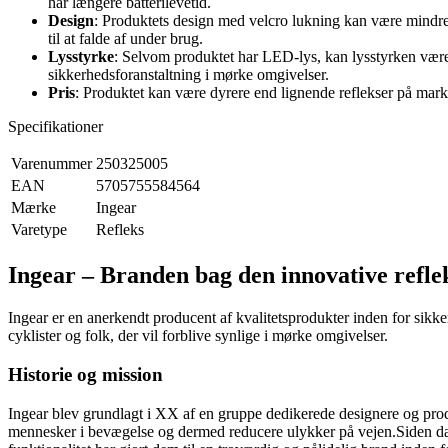
har længere batterilevetid.
Design
: Produktets design med velcro lukning kan være mindre 
til at falde af under brug.
Lysstyrke
: Selvom produktet har LED-lys, kan lysstyrken være 
sikkerhedsforanstaltning i mørke omgivelser.
Pris
: Produktet kan være dyrere end lignende reflekser på mark
Specifikationer
Varenummer
250325005
EAN
5705755584564
Mærke
Ingear
Varetype
Refleks
Ingear – Branden bag den innovative refle
Ingear er en anerkendt producent af kvalitetsprodukter inden for sikker
cyklister og folk, der vil forblive synlige i mørke omgivelser.
Historie og mission
Ingear blev grundlagt i XX af en gruppe dedikerede designere og produ
mennesker i bevægelse og dermed reducere ulykker på vejen.Siden da h