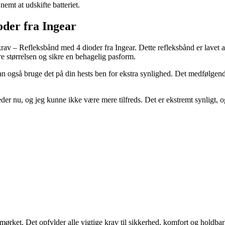
nemt at udskifte batteriet.
der fra Ingear
 krav – Refleksbånd med 4 dioder fra Ingear. Dette refleksbånd er lavet 
re størrelsen og sikre en behagelig pasform.
an også bruge det på din hests ben for ekstra synlighed. Det medfølgende 
r nu, og jeg kunne ikke være mere tilfreds. Det er ekstremt synligt, og b
ørket. Det opfylder alle vigtige krav til sikkerhed, komfort og holdbarhe