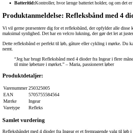
Batteritid:
Kontroller, hvor længe batteriet holder, og om det er 
Produktanmeldelse: Refleksbånd med 4 dio
Vi vil gerne præsentere dig for et refleksbånd, der opfylder alle disse
maksimal synlighed. Det har en velcro lukning, der gør det let at juste
Dette refleksbånd er perfekt til løb, gåture eller cykling i mørke. Du k
nemt.
“Jeg har brugt Refleksbånd med 4 dioder fra Ingear i flere månede
til mine løbeture i mørket.” – Maria, passioneret løber
Produktdetaljer:
Varenummer
250325005
EAN
5705755584564
Mærke
Ingear
Varetype
Refleks
Samlet vurdering
Refleksbåndet med 4 dioder fra Ingear er et fremragende valg til løb i m