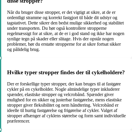
disse stropper?
Når du bruger disse stropper, er det vigtigt at sikre, at de er
ordentligt stramme og korrekt fastgjort til både dit udstyr og
tagstativet. Dette sikrer den bedst mulige sikkerhed og stabilitet
under transporten. Du bør også kontrollere stropperne
regelmæssigt for at sikre, at de er i god stand og ikke har nogen
synlige tegn på skader eller slitage. Hvis der opstår nogen
problemer, bør du erstatte stropperne for at sikre fortsat sikker
og pålidelig brug.
Hvilke typer stropper findes der til cykelholdere?
Der er forskellige typer stropper, der kan bruges til at fastgøre
cykler på en cykelholder. Nogle almindelige typer inkluderer
spænder, elastiske stropper og velcrobånd. Spænder giver
mulighed for en sikker og justerbar fastgørelse, mens elastiske
stropper giver fleksibilitet og nem håndtering. Velcrobånd er
ideelle til hurtig fastgørelse og frigørelse af cykler. Valget af
stropper afhænger af cyklens størrelse og form samt individuelle
præferencer.