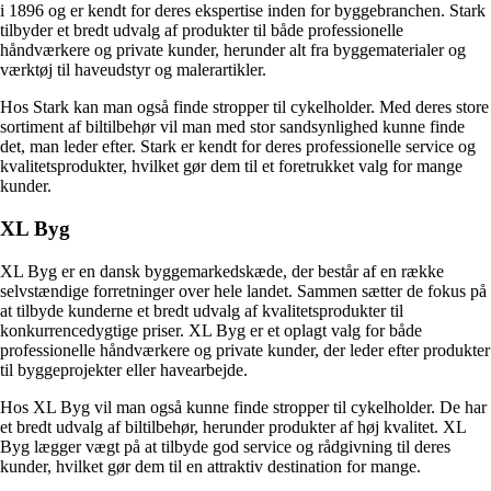
i 1896 og er kendt for deres ekspertise inden for byggebranchen. Stark
tilbyder et bredt udvalg af produkter til både professionelle
håndværkere og private kunder, herunder alt fra byggematerialer og
værktøj til haveudstyr og malerartikler.
Hos Stark kan man også finde stropper til cykelholder. Med deres store
sortiment af biltilbehør vil man med stor sandsynlighed kunne finde
det, man leder efter. Stark er kendt for deres professionelle service og
kvalitetsprodukter, hvilket gør dem til et foretrukket valg for mange
kunder.
XL Byg
XL Byg er en dansk byggemarkedskæde, der består af en række
selvstændige forretninger over hele landet. Sammen sætter de fokus på
at tilbyde kunderne et bredt udvalg af kvalitetsprodukter til
konkurrencedygtige priser. XL Byg er et oplagt valg for både
professionelle håndværkere og private kunder, der leder efter produkter
til byggeprojekter eller havearbejde.
Hos XL Byg vil man også kunne finde stropper til cykelholder. De har
et bredt udvalg af biltilbehør, herunder produkter af høj kvalitet. XL
Byg lægger vægt på at tilbyde god service og rådgivning til deres
kunder, hvilket gør dem til en attraktiv destination for mange.