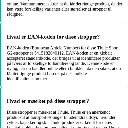
online. Varenummeret sikrer, at du får det rigtige produkt, da der
kan være forskellige varianter eller størrelser af stropper til
rådighed.
Hvad er EAN-koden for disse stropper?
EAN-koden (European Article Number) for disse Thule Sport
G2-stropper er 5415182040112. EAN-koden er en globalt
accepteret standardkode, der bruges til at identificere produkter
på tværs af forskellige forhandlere og lande. Denne kode er
nyttig, når du handler online eller i butikker, da den sikrer, at du
får det rigtige produkt baseret på dets unikke
identifikationsnummer.
Hvad er mærket på disse stropper?
Disse stropper er mærket af Thule. Thule er en anerkendt
producent af transportløsninger til udendørs udstyr, herunder
cykler, kajakker og ski. Thule-produkter er kendt for deres
kvalitet, holdbarhed og innovative design. Ved at vælge Thule-