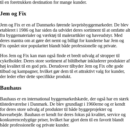
til en foretrukken destination for mange kunder.
Jem og Fix
Jem og Fix er en af Danmarks førende lavprisbyggemarkeder. De blev
etableret i 1986 og har siden da udvidet deres sortiment til at omfatte alt
fra byggematerialer og værktøj til malerartikler og haveudstyr. Med
deres mantra om at gøre det nemt og billigt for kunderne har Jem og
Fix opnået stor popularitet blandt både professionelle og private.
Hos Jem og Fix kan man også finde et bredt udvalg af stropper til
cykelholder. Deres store sortiment af biltilbehør inkluderer produkter af
høj kvalitet til en god pris. Derudover tilbyder Jem og Fix ofte gode
tilbud og kampagner, hvilket gør dem til et attraktivt valg for kunder,
der leder efter dette specifikke produkt.
Bauhaus
Bauhaus er en international byggemarkedskæde, der også har en stærk
tilstedeværelse i Danmark. De blev grundlagt i 1960erne og er kendt
for deres store udvalg af produkter til både byggeprojekter og
havearbejde. Bauhaus er kendt for deres fokus på kvalitet, service og
konkurrencedygtige priser, hvilket har gjort dem til en favorit blandt
både professionelle og private kunder.