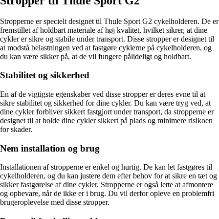
Stropper til Thule Sport G2
Stropperne er specielt designet til Thule Sport G2 cykelholderen. De er
fremstillet af holdbart materiale af høj kvalitet, hvilket sikrer, at dine
cykler er sikre og stabile under transport. Disse stropper er designet til
at modstå belastningen ved at fastgøre cyklerne på cykelholderen, og
du kan være sikker på, at de vil fungere pålideligt og holdbart.
Stabilitet og sikkerhed
En af de vigtigste egenskaber ved disse stropper er deres evne til at
sikre stabilitet og sikkerhed for dine cykler. Du kan være tryg ved, at
dine cykler forbliver sikkert fastgjort under transport, da stropperne er
designet til at holde dine cykler sikkert på plads og minimere risikoen
for skader.
Nem installation og brug
Installationen af stropperne er enkel og hurtig. De kan let fastgøres til
cykelholderen, og du kan justere dem efter behov for at sikre en tæt og
sikker fastgørelse af dine cykler. Stropperne er også lette at afmontere
og opbevare, når de ikke er i brug. Du vil derfor opleve en problemfri
brugeroplevelse med disse stropper.