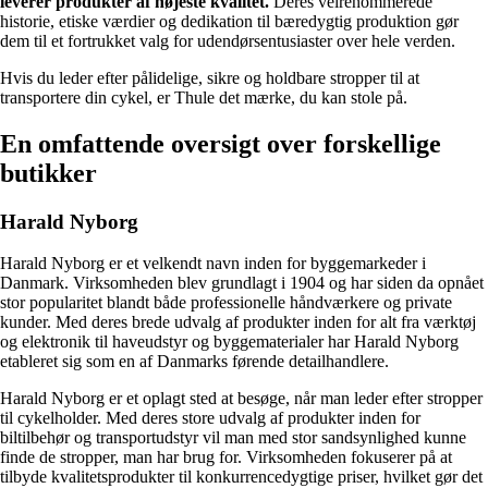
leverer produkter af højeste kvalitet.
Deres velrenommerede
historie, etiske værdier og dedikation til bæredygtig produktion gør
dem til et fortrukket valg for udendørsentusiaster over hele verden.
Hvis du leder efter pålidelige, sikre og holdbare stropper til at
transportere din cykel, er Thule det mærke, du kan stole på.
En omfattende oversigt over forskellige
butikker
Harald Nyborg
Harald Nyborg er et velkendt navn inden for byggemarkeder i
Danmark. Virksomheden blev grundlagt i 1904 og har siden da opnået
stor popularitet blandt både professionelle håndværkere og private
kunder. Med deres brede udvalg af produkter inden for alt fra værktøj
og elektronik til haveudstyr og byggematerialer har Harald Nyborg
etableret sig som en af Danmarks førende detailhandlere.
Harald Nyborg er et oplagt sted at besøge, når man leder efter stropper
til cykelholder. Med deres store udvalg af produkter inden for
biltilbehør og transportudstyr vil man med stor sandsynlighed kunne
finde de stropper, man har brug for. Virksomheden fokuserer på at
tilbyde kvalitetsprodukter til konkurrencedygtige priser, hvilket gør det