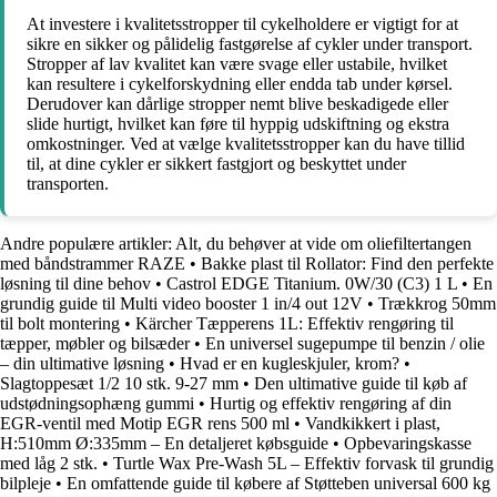
At investere i kvalitetsstropper til cykelholdere er vigtigt for at
sikre en sikker og pålidelig fastgørelse af cykler under transport.
Stropper af lav kvalitet kan være svage eller ustabile, hvilket
kan resultere i cykelforskydning eller endda tab under kørsel.
Derudover kan dårlige stropper nemt blive beskadigede eller
slide hurtigt, hvilket kan føre til hyppig udskiftning og ekstra
omkostninger. Ved at vælge kvalitetsstropper kan du have tillid
til, at dine cykler er sikkert fastgjort og beskyttet under
transporten.
Andre populære artikler:
Alt, du behøver at vide om oliefiltertangen
med båndstrammer RAZE
•
Bakke plast til Rollator: Find den perfekte
løsning til dine behov
•
Castrol EDGE Titanium. 0W/30 (C3) 1 L
•
En
grundig guide til Multi video booster 1 in/4 out 12V
•
Trækkrog 50mm
til bolt montering
•
Kärcher Tæpperens 1L: Effektiv rengøring til
tæpper, møbler og bilsæder
•
En universel sugepumpe til benzin / olie
– din ultimative løsning
•
Hvad er en kugleskjuler, krom?
•
Slagtoppesæt 1/2 10 stk. 9-27 mm
•
Den ultimative guide til køb af
udstødningsophæng gummi
•
Hurtig og effektiv rengøring af din
EGR-ventil med Motip EGR rens 500 ml
•
Vandkikkert i plast,
H:510mm Ø:335mm – En detaljeret købsguide
•
Opbevaringskasse
med låg 2 stk.
•
Turtle Wax Pre-Wash 5L – Effektiv forvask til grundig
bilpleje
•
En omfattende guide til købere af Støtteben universal 600 kg