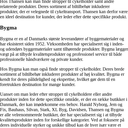
Hos Thansen kan man finde stropper til cykelholder samt andre
relaterede produkter. Deres sortiment af biltilbehør inkluderer
produkter, der er velegnede til cykeltransport. Thansen kan derfor være
en ideel destination for kunder, der leder efter dette specifikke produkt.
Bygma
Bygma er en af Danmarks største leverandører af byggematerialer og
har eksisteret siden 1952. Virksomheden har specialiseret sig i inden-
og udendørs byggematerialer samt tilhørende produkter. Bygma lægger
vægt på at tilbyde kvalitetsprodukter og professionel service til både
professionelle håndværkere og private kunder.
Hos Bygma kan man også finde stropper til cykelholder. Deres brede
sortiment af biltilbehør inkluderer produkter af høj kvalitet. Bygma er
kendt for deres pålidelighed og ekspertise, hvilket gør dem til en
foretrukken destination for mange kunder.
Uanset om man leder efter stropper til cykelholdere eller andre
produkter inden for dette specifikke område, er der en række butikker i
Danmark, der kan imødekomme ens behov. Harald Nyborg, Jem og
Fix, Bauhaus, Silvan, Stark, XL Byg, Davidsen, Thansen og Bygma
er alle velrenommerede butikker, der har specialiseret sig i at tilbyde
kvalitetsprodukter inden for forskellige kategorier. Ved at fokusere på
deres individuelle styrker og unikke tilbud kan de hver især være et