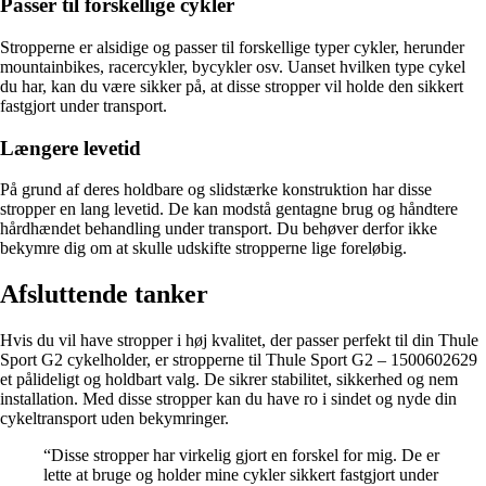
Passer til forskellige cykler
Stropperne er alsidige og passer til forskellige typer cykler, herunder
mountainbikes, racercykler, bycykler osv. Uanset hvilken type cykel
du har, kan du være sikker på, at disse stropper vil holde den sikkert
fastgjort under transport.
Længere levetid
På grund af deres holdbare og slidstærke konstruktion har disse
stropper en lang levetid. De kan modstå gentagne brug og håndtere
hårdhændet behandling under transport. Du behøver derfor ikke
bekymre dig om at skulle udskifte stropperne lige foreløbig.
Afsluttende tanker
Hvis du vil have stropper i høj kvalitet, der passer perfekt til din Thule
Sport G2 cykelholder, er stropperne til Thule Sport G2 – 1500602629
et pålideligt og holdbart valg. De sikrer stabilitet, sikkerhed og nem
installation. Med disse stropper kan du have ro i sindet og nyde din
cykeltransport uden bekymringer.
“Disse stropper har virkelig gjort en forskel for mig. De er
lette at bruge og holder mine cykler sikkert fastgjort under