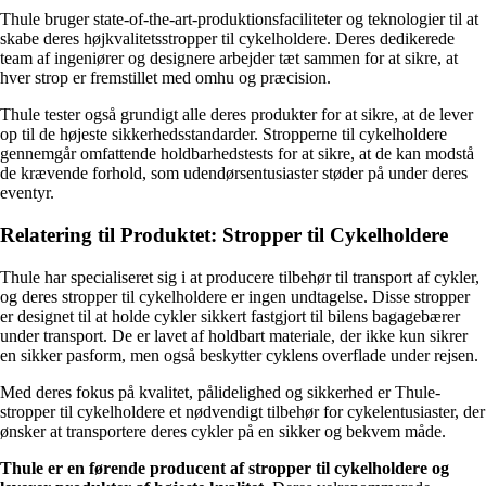
Thule bruger state-of-the-art-produktionsfaciliteter og teknologier til at
skabe deres højkvalitetsstropper til cykelholdere. Deres dedikerede
team af ingeniører og designere arbejder tæt sammen for at sikre, at
hver strop er fremstillet med omhu og præcision.
Thule tester også grundigt alle deres produkter for at sikre, at de lever
op til de højeste sikkerhedsstandarder. Stropperne til cykelholdere
gennemgår omfattende holdbarhedstests for at sikre, at de kan modstå
de krævende forhold, som udendørsentusiaster støder på under deres
eventyr.
Relatering til Produktet: Stropper til Cykelholdere
Thule har specialiseret sig i at producere tilbehør til transport af cykler,
og deres stropper til cykelholdere er ingen undtagelse. Disse stropper
er designet til at holde cykler sikkert fastgjort til bilens bagagebærer
under transport. De er lavet af holdbart materiale, der ikke kun sikrer
en sikker pasform, men også beskytter cyklens overflade under rejsen.
Med deres fokus på kvalitet, pålidelighed og sikkerhed er Thule-
stropper til cykelholdere et nødvendigt tilbehør for cykelentusiaster, der
ønsker at transportere deres cykler på en sikker og bekvem måde.
Thule er en førende producent af stropper til cykelholdere og