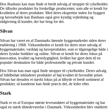
Hos Bauhaus kan man finde et bredt udvalg af stropper til cykelholder.
De tilbyder produkter fra forskellige producenter, som alle er kendt for
kvaliteten af deres produkter. Med deres ekspertise inden for byggeri
og havearbejde kan Bauhaus også give kyndig vejledning og
rådgivning til kunder, der har brug for det.
Silvan
Silvan har været en af Danmarks førende byggemarkeder siden deres
etablering i 1968. Virksomheden er kendt for deres store udvalg af
byggematerialer, værktøj og haveprodukter, som er tilgængelige både i
deres fysiske butikker og online. Silvan er kendt for deres fokus på
innovation, kvalitet og bæredygtighed, hvilket har gjort dem til en
populær destination for både professionelle og private kunder.
Hos Silvan kan man også finde stropper til cykelholder. Deres udvalg
af biltilbehør inkluderer produkter af høj kvalitet til favorable priser.
Silvan har desuden et stærkt fokus på at tilbyde et bredt sortiment af
produkter, så kunderne kan finde præcis det, de leder efter.
Stark
Stark er en af Europas største leverandører af byggematerialer og har
også en stærk tilstedeværelse i Danmark. Virksomheden blev etableret