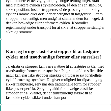
cykelholdere er det vigtigt at følge nogle retningslinjer. Start
med at placere cyklen i cykelholderen, så den er i en stabil og
sikker position. Juster stropperne, så de passer godt omkring
cyklens ramme eller dele, der er beregnet til fastgørelse. Stram
stropperne ordentligt, men undgå at stramme dem for meget, da
det kan beskadige eller deformere cyklen. Kontroller
regelmæssigt under transport for at sikre, at stropperne stadig er
sikre og stramme.
Kan jeg bruge elastiske stropper til at fastgøre
cykler med usædvanlige former eller størrelser?
Ja, elastiske stropper kan være nyttige til at fastgøre cykler med
usædvanlige former eller størrelser. På grund af deres fleksible
natur kan elastiske stropper strække og tilpasse sig forskellige
cykelformer og størrelser. De giver mulighed for tilpasning og
sikker fastgørelse, selv når den traditionelle form for stropper
ikke passer perfekt. Sørg dog altid for at vælge elastiske
stropper af høj kvalitet, der er tilstrækkeligt stærke til at
fastholde cyklen sikkert under transport.