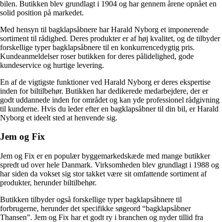
bilen. Butikken blev grundlagt i 1904 og har gennem årene opnået en
solid position på markedet.
Med hensyn til bagklapsåbnere har Harald Nyborg et imponerende
sortiment til rådighed. Deres produkter er af høj kvalitet, og de tilbyder
forskellige typer bagklapsåbnere til en konkurrencedygtig pris.
Kundeanmeldelser roser butikken for deres pålidelighed, gode
kundeservice og hurtige levering.
En af de vigtigste funktioner ved Harald Nyborg er deres ekspertise
inden for biltilbehør. Butikken har dedikerede medarbejdere, der er
godt uddannede inden for området og kan yde professionel rådgivning
til kunderne. Hvis du leder efter en bagklapsåbner til din bil, er Harald
Nyborg et ideelt sted at henvende sig.
Jem og Fix
Jem og Fix er en populær byggemarkedskæde med mange butikker
spredt ud over hele Danmark. Virksomheden blev grundlagt i 1988 og
har siden da vokset sig stor takket være sit omfattende sortiment af
produkter, herunder biltilbehør.
Butikken tilbyder også forskellige typer bagklapsåbnere til
forbrugerne, herunder det specifikke søgeord “bagklapsåbner
Thansen”. Jem og Fix har et godt ry i branchen og nyder tillid fra