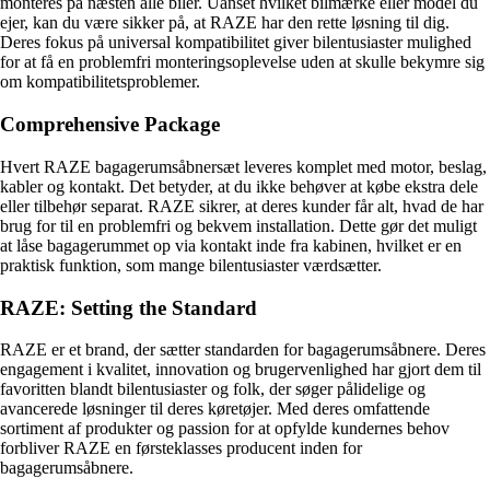
monteres på næsten alle biler. Uanset hvilket bilmærke eller model du
ejer, kan du være sikker på, at RAZE har den rette løsning til dig.
Deres fokus på universal kompatibilitet giver bilentusiaster mulighed
for at få en problemfri monteringsoplevelse uden at skulle bekymre sig
om kompatibilitetsproblemer.
Comprehensive Package
Hvert RAZE bagagerumsåbnersæt leveres komplet med motor, beslag,
kabler og kontakt. Det betyder, at du ikke behøver at købe ekstra dele
eller tilbehør separat. RAZE sikrer, at deres kunder får alt, hvad de har
brug for til en problemfri og bekvem installation. Dette gør det muligt
at låse bagagerummet op via kontakt inde fra kabinen, hvilket er en
praktisk funktion, som mange bilentusiaster værdsætter.
RAZE: Setting the Standard
RAZE er et brand, der sætter standarden for bagagerumsåbnere. Deres
engagement i kvalitet, innovation og brugervenlighed har gjort dem til
favoritten blandt bilentusiaster og folk, der søger pålidelige og
avancerede løsninger til deres køretøjer. Med deres omfattende
sortiment af produkter og passion for at opfylde kundernes behov
forbliver RAZE en førsteklasses producent inden for
bagagerumsåbnere.