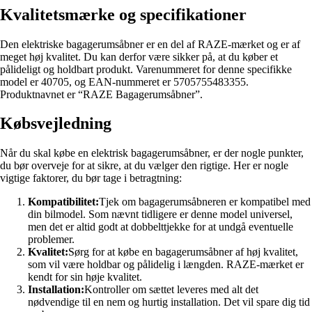
Kvalitetsmærke og specifikationer
Den elektriske bagagerumsåbner er en del af RAZE-mærket og er af
meget høj kvalitet. Du kan derfor være sikker på, at du køber et
pålideligt og holdbart produkt. Varenummeret for denne specifikke
model er 40705, og EAN-nummeret er 5705755483355.
Produktnavnet er “RAZE Bagagerumsåbner”.
Købsvejledning
Når du skal købe en elektrisk bagagerumsåbner, er der nogle punkter,
du bør overveje for at sikre, at du vælger den rigtige. Her er nogle
vigtige faktorer, du bør tage i betragtning:
Kompatibilitet:
Tjek om bagagerumsåbneren er kompatibel med
din bilmodel. Som nævnt tidligere er denne model universel,
men det er altid godt at dobbelttjekke for at undgå eventuelle
problemer.
Kvalitet:
Sørg for at købe en bagagerumsåbner af høj kvalitet,
som vil være holdbar og pålidelig i længden. RAZE-mærket er
kendt for sin høje kvalitet.
Installation:
Kontroller om sættet leveres med alt det
nødvendige til en nem og hurtig installation. Det vil spare dig tid