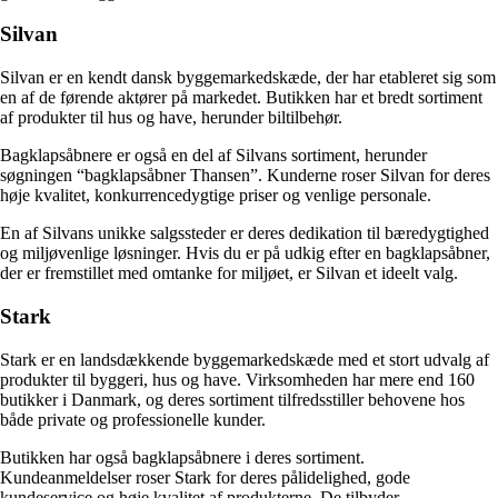
Silvan
Silvan er en kendt dansk byggemarkedskæde, der har etableret sig som
en af de førende aktører på markedet. Butikken har et bredt sortiment
af produkter til hus og have, herunder biltilbehør.
Bagklapsåbnere er også en del af Silvans sortiment, herunder
søgningen “bagklapsåbner Thansen”. Kunderne roser Silvan for deres
høje kvalitet, konkurrencedygtige priser og venlige personale.
En af Silvans unikke salgssteder er deres dedikation til bæredygtighed
og miljøvenlige løsninger. Hvis du er på udkig efter en bagklapsåbner,
der er fremstillet med omtanke for miljøet, er Silvan et ideelt valg.
Stark
Stark er en landsdækkende byggemarkedskæde med et stort udvalg af
produkter til byggeri, hus og have. Virksomheden har mere end 160
butikker i Danmark, og deres sortiment tilfredsstiller behovene hos
både private og professionelle kunder.
Butikken har også bagklapsåbnere i deres sortiment.
Kundeanmeldelser roser Stark for deres pålidelighed, gode
kundeservice og høje kvalitet af produkterne. De tilbyder