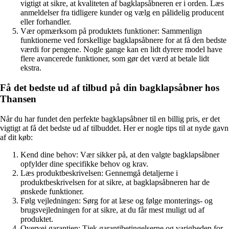
vigtigt at sikre, at kvaliteten af bagklapsåbneren er i orden. Læs
anmeldelser fra tidligere kunder og vælg en pålidelig producent
eller forhandler.
Vær opmærksom på produktets funktioner: Sammenlign
funktionerne ved forskellige bagklapsåbnere for at få den bedste
værdi for pengene. Nogle gange kan en lidt dyrere model have
flere avancerede funktioner, som gør det værd at betale lidt
ekstra.
Få det bedste ud af tilbud på din bagklapsåbner hos
Thansen
Når du har fundet den perfekte bagklapsåbner til en billig pris, er det
vigtigt at få det bedste ud af tilbuddet. Her er nogle tips til at nyde gavn
af dit køb:
Kend dine behov: Vær sikker på, at den valgte bagklapsåbner
opfylder dine specifikke behov og krav.
Læs produktbeskrivelsen: Gennemgå detaljerne i
produktbeskrivelsen for at sikre, at bagklapsåbneren har de
ønskede funktioner.
Følg vejledningen: Sørg for at læse og følge monterings- og
brugsvejledningen for at sikre, at du får mest muligt ud af
produktet.
Overvej garantien: Tjek garantibetingelserne og varigheden for