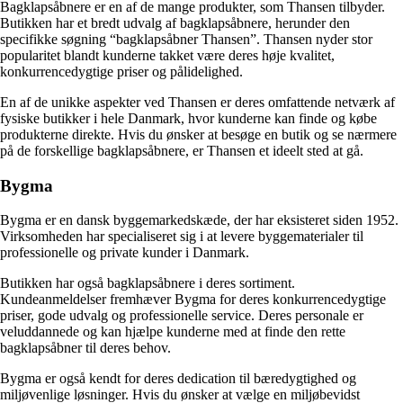
Bagklapsåbnere er en af de mange produkter, som Thansen tilbyder.
Butikken har et bredt udvalg af bagklapsåbnere, herunder den
specifikke søgning “bagklapsåbner Thansen”. Thansen nyder stor
popularitet blandt kunderne takket være deres høje kvalitet,
konkurrencedygtige priser og pålidelighed.
En af de unikke aspekter ved Thansen er deres omfattende netværk af
fysiske butikker i hele Danmark, hvor kunderne kan finde og købe
produkterne direkte. Hvis du ønsker at besøge en butik og se nærmere
på de forskellige bagklapsåbnere, er Thansen et ideelt sted at gå.
Bygma
Bygma er en dansk byggemarkedskæde, der har eksisteret siden 1952.
Virksomheden har specialiseret sig i at levere byggematerialer til
professionelle og private kunder i Danmark.
Butikken har også bagklapsåbnere i deres sortiment.
Kundeanmeldelser fremhæver Bygma for deres konkurrencedygtige
priser, gode udvalg og professionelle service. Deres personale er
veluddannede og kan hjælpe kunderne med at finde den rette
bagklapsåbner til deres behov.
Bygma er også kendt for deres dedication til bæredygtighed og
miljøvenlige løsninger. Hvis du ønsker at vælge en miljøbevidst