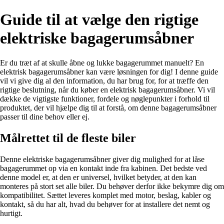
Guide til at vælge den rigtige
elektriske bagagerumsåbner
Er du træt af at skulle åbne og lukke bagagerummet manuelt? En
elektrisk bagagerumsåbner kan være løsningen for dig! I denne guide
vil vi give dig al den information, du har brug for, for at træffe den
rigtige beslutning, når du køber en elektrisk bagagerumsåbner. Vi vil
dække de vigtigste funktioner, fordele og nøglepunkter i forhold til
produktet, der vil hjælpe dig til at forstå, om denne bagagerumsåbner
passer til dine behov eller ej.
Målrettet til de fleste biler
Denne elektriske bagagerumsåbner giver dig mulighed for at låse
bagagerummet op via en kontakt inde fra kabinen. Det bedste ved
denne model er, at den er universel, hvilket betyder, at den kan
monteres på stort set alle biler. Du behøver derfor ikke bekymre dig om
kompatibilitet. Sættet leveres komplet med motor, beslag, kabler og
kontakt, så du har alt, hvad du behøver for at installere det nemt og
hurtigt.