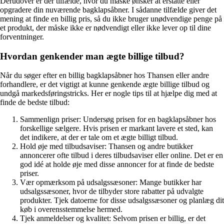
Derudover er der tilfælde, hvor du måske ønsker at erstatte eller
opgradere din nuværende bagklapsåbner. I sådanne tilfælde giver det
mening at finde en billig pris, så du ikke bruger unødvendige penge på
et produkt, der måske ikke er nødvendigt eller ikke lever op til dine
forventninger.
Hvordan genkender man ægte billige tilbud?
Når du søger efter en billig bagklapsåbner hos Thansen eller andre
forhandlere, er det vigtigt at kunne genkende ægte billige tilbud og
undgå markedsføringstricks. Her er nogle tips til at hjælpe dig med at
finde de bedste tilbud:
Sammenlign priser: Undersøg prisen for en bagklapsåbner hos
forskellige sælgere. Hvis prisen er markant lavere et sted, kan
det indikere, at der er tale om et ægte billigt tilbud.
Hold øje med tilbudsaviser: Thansen og andre butikker
annoncerer ofte tilbud i deres tilbudsaviser eller online. Det er en
god idé at holde øje med disse annoncer for at finde de bedste
priser.
Vær opmærksom på udsalgssæsoner: Mange butikker har
udsalgssæsoner, hvor de tilbyder store rabatter på udvalgte
produkter. Tjek datoerne for disse udsalgssæsoner og planlæg dit
køb i overensstemmelse hermed.
Tjek anmeldelser og kvalitet: Selvom prisen er billig, er det