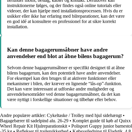
herunder motor, beslag, kabler og kontakt. Derudover kan
instruktionerne følges, og der findes også online tutorials eller
videoer, der kan hjælpe med installationsprocessen. Hvis du er
usikker eller ikke har erfaring med bilreparationer, kan det være
en god idé at konsultere en professionel for at sikre korrekt
installation.
Kan denne bagagerumsåbner have andre
anvendelser end blot at åbne bilens bagagerum?
Selvom denne bagagerumsåbner er specifikt designet til at åbne
bilens bagagerum, kan den potentielt have andre anvendelser.
For eksempel kan den bruges til at aktivere funktioner eller
mekanismer i bilen, der kræver en lignende “lås-op”-funktion.
Det kan være interessant at udforske andre muligheder og
anvendelsesområder ved denne bagagerumsåbner, da det kan
være nyttigt i forskellige situationer og tilbehør efter behov.
Andre populære artikler:
Cykeltaske / Trolley med hjul sidehængt
•
Bagagebærer til sadelpind alu. 26-29
•
Komplet guide til køb af Quixx
Wheel Repair Kit Hjulreparationskit
•
Polisport Guppy junior barnestol
-35 kg
•
Reflekser til trailersikkerhed
•
Købsvejledning til Fladstik, 4,8