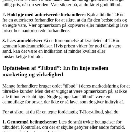
billig pris, når du ser den. Vær sikker på, at du får et godt tilbud.
2. Hold øje med autoriserede forhandlere:
Køb altid din T-Roc
fra en autoriseret forhandler for at sikre, at du får den bedste pris og
en ægte vare. Vær opmærksom på kopivarer eller mistænkeligt lave
priser hos uautoriserede forhandlere.
3. Læs anmeldelser:
Få en fornemmelse af kvaliteten af T-Roc
gennem kundeanmeldelser. Hvis prisen virker for god til at være
sand, kan det være en indikation af mindre kvalitet eller
mistænkelige forhold.
Opfattelsen af “Tilbud”: En fin linje mellem
marketing og virkelighed
Mange forhandlere bruger ordet “tilbud” i deres markedsføring for at
tiltrække kunder. Men det er vigtigt at være opmærksom på, at ikke
alle tilbud er skabt lige. Nogle gange kan “tilbud” være en
camouflage for priser, der ikke er så lave, som de giver indtryk af.
For at sikre, at du får en ægte fordelagtig T-Roc-tilbud, skal du:
1. Gennemgå betingelserne:
Læs de småt trykte betingelser for
tilbuddet. Kontroller, om der er skjulte gebyrer eller andre forhold,