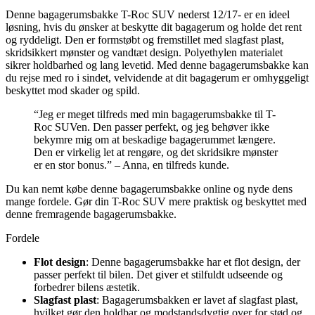
Denne bagagerumsbakke T-Roc SUV nederst 12/17- er en ideel
løsning, hvis du ønsker at beskytte dit bagagerum og holde det rent
og ryddeligt. Den er formstøbt og fremstillet med slagfast plast,
skridsikkert mønster og vandtæt design. Polyethylen materialet
sikrer holdbarhed og lang levetid. Med denne bagagerumsbakke kan
du rejse med ro i sindet, velvidende at dit bagagerum er omhyggeligt
beskyttet mod skader og spild.
“Jeg er meget tilfreds med min bagagerumsbakke til T-
Roc SUVen. Den passer perfekt, og jeg behøver ikke
bekymre mig om at beskadige bagagerummet længere.
Den er virkelig let at rengøre, og det skridsikre mønster
er en stor bonus.” – Anna, en tilfreds kunde.
Du kan nemt købe denne bagagerumsbakke online og nyde dens
mange fordele. Gør din T-Roc SUV mere praktisk og beskyttet med
denne fremragende bagagerumsbakke.
Fordele
Flot design
: Denne bagagerumsbakke har et flot design, der
passer perfekt til bilen. Det giver et stilfuldt udseende og
forbedrer bilens æstetik.
Slagfast plast
: Bagagerumsbakken er lavet af slagfast plast,
hvilket gør den holdbar og modstandsdygtig over for stød og