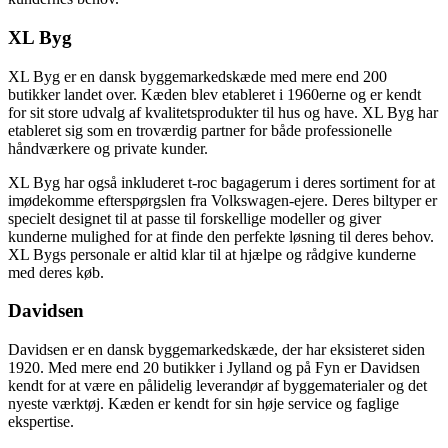
XL Byg
XL Byg er en dansk byggemarkedskæde med mere end 200
butikker landet over. Kæden blev etableret i 1960erne og er kendt
for sit store udvalg af kvalitetsprodukter til hus og have. XL Byg har
etableret sig som en troværdig partner for både professionelle
håndværkere og private kunder.
XL Byg har også inkluderet t-roc bagagerum i deres sortiment for at
imødekomme efterspørgslen fra Volkswagen-ejere. Deres biltyper er
specielt designet til at passe til forskellige modeller og giver
kunderne mulighed for at finde den perfekte løsning til deres behov.
XL Bygs personale er altid klar til at hjælpe og rådgive kunderne
med deres køb.
Davidsen
Davidsen er en dansk byggemarkedskæde, der har eksisteret siden
1920. Med mere end 20 butikker i Jylland og på Fyn er Davidsen
kendt for at være en pålidelig leverandør af byggematerialer og det
nyeste værktøj. Kæden er kendt for sin høje service og faglige
ekspertise.