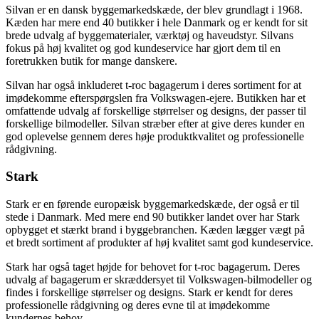
Silvan er en dansk byggemarkedskæde, der blev grundlagt i 1968.
Kæden har mere end 40 butikker i hele Danmark og er kendt for sit
brede udvalg af byggematerialer, værktøj og haveudstyr. Silvans
fokus på høj kvalitet og god kundeservice har gjort dem til en
foretrukken butik for mange danskere.
Silvan har også inkluderet t-roc bagagerum i deres sortiment for at
imødekomme efterspørgslen fra Volkswagen-ejere. Butikken har et
omfattende udvalg af forskellige størrelser og designs, der passer til
forskellige bilmodeller. Silvan stræber efter at give deres kunder en
god oplevelse gennem deres høje produktkvalitet og professionelle
rådgivning.
Stark
Stark er en førende europæisk byggemarkedskæde, der også er til
stede i Danmark. Med mere end 90 butikker landet over har Stark
opbygget et stærkt brand i byggebranchen. Kæden lægger vægt på
et bredt sortiment af produkter af høj kvalitet samt god kundeservice.
Stark har også taget højde for behovet for t-roc bagagerum. Deres
udvalg af bagagerum er skræddersyet til Volkswagen-bilmodeller og
findes i forskellige størrelser og designs. Stark er kendt for deres
professionelle rådgivning og deres evne til at imødekomme
kundernes behov.