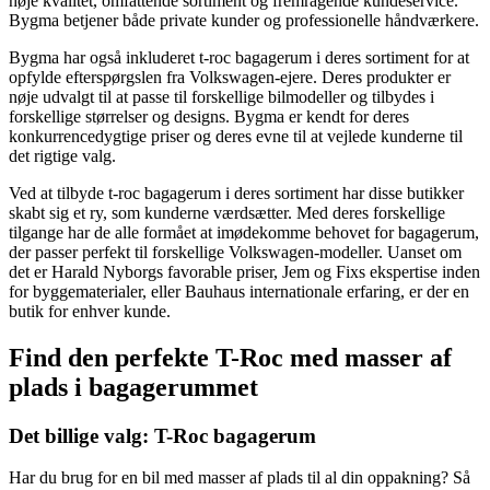
høje kvalitet, omfattende sortiment og fremragende kundeservice.
Bygma betjener både private kunder og professionelle håndværkere.
Bygma har også inkluderet t-roc bagagerum i deres sortiment for at
opfylde efterspørgslen fra Volkswagen-ejere. Deres produkter er
nøje udvalgt til at passe til forskellige bilmodeller og tilbydes i
forskellige størrelser og designs. Bygma er kendt for deres
konkurrencedygtige priser og deres evne til at vejlede kunderne til
det rigtige valg.
Ved at tilbyde t-roc bagagerum i deres sortiment har disse butikker
skabt sig et ry, som kunderne værdsætter. Med deres forskellige
tilgange har de alle formået at imødekomme behovet for bagagerum,
der passer perfekt til forskellige Volkswagen-modeller. Uanset om
det er Harald Nyborgs favorable priser, Jem og Fixs ekspertise inden
for byggematerialer, eller Bauhaus internationale erfaring, er der en
butik for enhver kunde.
Find den perfekte T-Roc med masser af
plads i bagagerummet
Det billige valg: T-Roc bagagerum
Har du brug for en bil med masser af plads til al din oppakning? Så