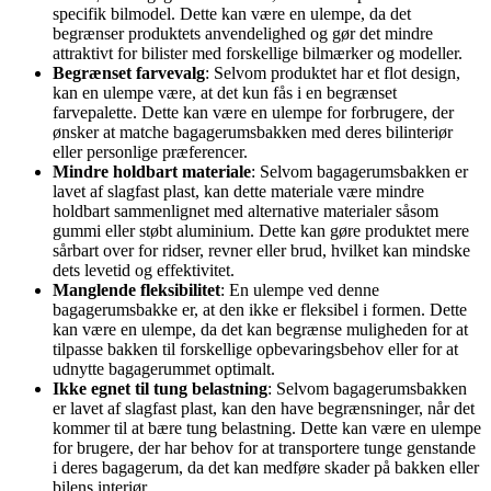
specifik bilmodel. Dette kan være en ulempe, da det
begrænser produktets anvendelighed og gør det mindre
attraktivt for bilister med forskellige bilmærker og modeller.
Begrænset farvevalg
: Selvom produktet har et flot design,
kan en ulempe være, at det kun fås i en begrænset
farvepalette. Dette kan være en ulempe for forbrugere, der
ønsker at matche bagagerumsbakken med deres bilinteriør
eller personlige præferencer.
Mindre holdbart materiale
: Selvom bagagerumsbakken er
lavet af slagfast plast, kan dette materiale være mindre
holdbart sammenlignet med alternative materialer såsom
gummi eller støbt aluminium. Dette kan gøre produktet mere
sårbart over for ridser, revner eller brud, hvilket kan mindske
dets levetid og effektivitet.
Manglende fleksibilitet
: En ulempe ved denne
bagagerumsbakke er, at den ikke er fleksibel i formen. Dette
kan være en ulempe, da det kan begrænse muligheden for at
tilpasse bakken til forskellige opbevaringsbehov eller for at
udnytte bagagerummet optimalt.
Ikke egnet til tung belastning
: Selvom bagagerumsbakken
er lavet af slagfast plast, kan den have begrænsninger, når det
kommer til at bære tung belastning. Dette kan være en ulempe
for brugere, der har behov for at transportere tunge genstande
i deres bagagerum, da det kan medføre skader på bakken eller
bilens interiør.