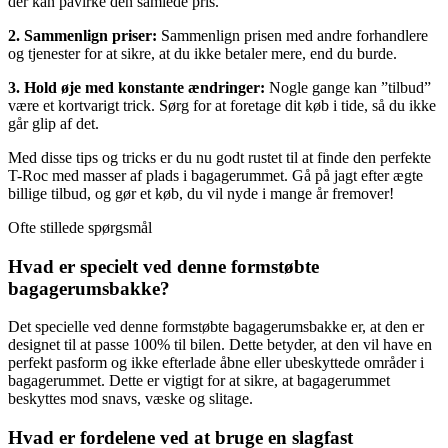
der kan påvirke den samlede pris.
2. Sammenlign priser:
Sammenlign prisen med andre forhandlere
og tjenester for at sikre, at du ikke betaler mere, end du burde.
3. Hold øje med konstante ændringer:
Nogle gange kan ”tilbud”
være et kortvarigt trick. Sørg for at foretage dit køb i tide, så du ikke
går glip af det.
Med disse tips og tricks er du nu godt rustet til at finde den perfekte
T-Roc med masser af plads i bagagerummet. Gå på jagt efter ægte
billige tilbud, og gør et køb, du vil nyde i mange år fremover!
Ofte stillede spørgsmål
Hvad er specielt ved denne formstøbte
bagagerumsbakke?
Det specielle ved denne formstøbte bagagerumsbakke er, at den er
designet til at passe 100% til bilen. Dette betyder, at den vil have en
perfekt pasform og ikke efterlade åbne eller ubeskyttede områder i
bagagerummet. Dette er vigtigt for at sikre, at bagagerummet
beskyttes mod snavs, væske og slitage.
Hvad er fordelene ved at bruge en slagfast