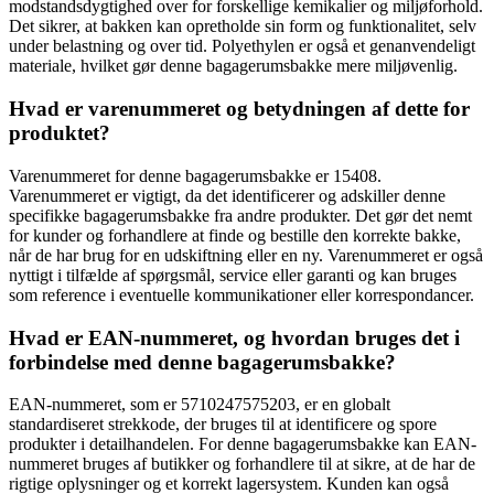
modstandsdygtighed over for forskellige kemikalier og miljøforhold.
Det sikrer, at bakken kan opretholde sin form og funktionalitet, selv
under belastning og over tid. Polyethylen er også et genanvendeligt
materiale, hvilket gør denne bagagerumsbakke mere miljøvenlig.
Hvad er varenummeret og betydningen af ​​dette for
produktet?
Varenummeret for denne bagagerumsbakke er 15408.
Varenummeret er vigtigt, da det identificerer og adskiller denne
specifikke bagagerumsbakke fra andre produkter. Det gør det nemt
for kunder og forhandlere at finde og bestille den korrekte bakke,
når de har brug for en udskiftning eller en ny. Varenummeret er også
nyttigt i tilfælde af spørgsmål, service eller garanti og kan bruges
som reference i eventuelle kommunikationer eller korrespondancer.
Hvad er EAN-nummeret, og hvordan bruges det i
forbindelse med denne bagagerumsbakke?
EAN-nummeret, som er 5710247575203, er en globalt
standardiseret strekkode, der bruges til at identificere og spore
produkter i detailhandelen. For denne bagagerumsbakke kan EAN-
nummeret bruges af butikker og forhandlere til at sikre, at de har de
rigtige oplysninger og et korrekt lagersystem. Kunden kan også