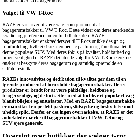
undgå skader på bagagerummet.
Valget til VW T-Roc
RAZE er stolt over at være valgt som producent af
bagagerumsbakker til VW T-Roc. Dette vidner om deres anerkendte
kvalitet og præference inden for bilindustrien. RAZE
bagagerumsbakker er skræddersyet til T-Rocs unikke design og
rumfordeling, hvilket sikrer den bedste pasform og funktionalitet til
denne populære SUV. Med deres fokus på kvalitet, holdbarhed og
brugervenlighed er RAZE det ideelle valg for VW T-Roc ejere, der
ønsker at beskytte deres bagagerum og samtidig opretholde en
stilfuld æstetik.
RAZEs innovativitet og dedikation til kvalitet gør dem til en
førende producent af formstøbte bagagerumsbakker. Deres
produkter er kendt for at være pålidelige, holdbare og
brugervenlige, og de fortsætter med at forblive et populært valg
blandt bilejere og entusiaster. Med en RAZE bagagerumsbakke
er man sikret en perfekt pasform, slidstyrke og beskyttelse mod
uheldig spild. Derfor er det ingen overraskelse, at RAZE er det
anbefalede mærke til bagagerumsbakker til VW T-Roc og
SUV-ejere generelt.
Oversigt over butikker der sælger t-roc