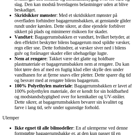
slag. Den kan modstå hverdagens belastninger uden at blive
beskadiget.
Skridsikker mønster
: Med et skridsikkert mønster på
overfladen forhindrer bagagerumsbakken, at genstande glider
rundt under kørslen. Dette sikrer, at dine ejendele forbliver
sikkert på plads og minimerer risikoen for skader.
Vandtæt
: Bagagerumsbakken er vandtæt, hvilket betyder, at
den effektivt beskytter bilens bagagerum mod spildte væsker,
regn eller sne. Dette forhindrer, at væsker siver ned i bilens
gulv og forårsager skader eller ubehagelige lugte.
Nem at rengøre
: Takket være det glatte og holdbare
plastmateriale er bagagerumsbakken nem at rengøre. Du kan
blot tørre den af med en fugtig klud eller skylle den under
vandhanen for at fjerne snavs eller pletter. Dette sparer dig tid
og besvær med at rengøre bilens bagagerum.
100% Polyethylen materiale
: Bagagerumsbakken er lavet af
100% polyethylen materiale, der er kendt for sin holdbarhed
og modstandsdygtighed over for kemikalier og UV-stråler.
Dette sikrer, at bagagerumsbakken bevarer sin kvalitet og
farve i lang tid, selv under ugunstige forhold.
Ulemper
Ikke egnet til alle bilmodeller
: En af ulemperne ved denne
formstøbte bagagerumsbakke er, at den kun passer til en