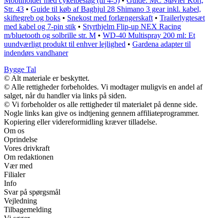
Mobilholder med cykelbeslag (til 4-5)
•
Guide: MC Støvler Kort,
Str. 43
•
Guide til køb af Baghjul 28 Shimano 3 gear inkl. kabel,
skiftegreb og boks
•
Snekost med forlængerskaft
•
Trailerlygtesæt
med kabel og 7-pin stik
•
Styrthjelm Flip-up NEX Racing
m/bluetooth og solbrille str. M
•
WD-40 Multispray 200 ml: Et
uundværligt produkt til enhver lejlighed
•
Gardena adapter til
indendørs vandhaner
Bygge Tal
© Alt materiale er beskyttet.
© Alle rettigheder forbeholdes. Vi modtager muligvis en andel af
salget, når du handler via links på siden.
© Vi forbeholder os alle rettigheder til materialet på denne side.
Nogle links kan give os indtjening gennem affiliateprogrammer.
Kopiering eller videreformidling kræver tilladelse.
Om os
Oprindelse
Vores drivkraft
Om redaktionen
Vær med
Filialer
Info
Svar på spørgsmål
Vejledning
Tilbagemelding