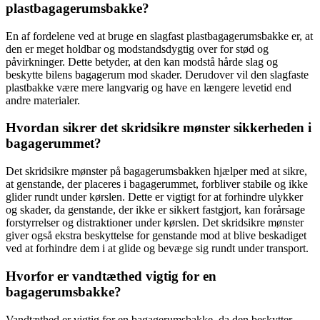
plastbagagerumsbakke?
En af fordelene ved at bruge en slagfast plastbagagerumsbakke er, at
den er meget holdbar og modstandsdygtig over for stød og
påvirkninger. Dette betyder, at den kan modstå hårde slag og
beskytte bilens bagagerum mod skader. Derudover vil den slagfaste
plastbakke være mere langvarig og have en længere levetid end
andre materialer.
Hvordan sikrer det skridsikre mønster sikkerheden i
bagagerummet?
Det skridsikre mønster på bagagerumsbakken hjælper med at sikre,
at genstande, der placeres i bagagerummet, forbliver stabile og ikke
glider rundt under kørslen. Dette er vigtigt for at forhindre ulykker
og skader, da genstande, der ikke er sikkert fastgjort, kan forårsage
forstyrrelser og distraktioner under kørslen. Det skridsikre mønster
giver også ekstra beskyttelse for genstande mod at blive beskadiget
ved at forhindre dem i at glide og bevæge sig rundt under transport.
Hvorfor er vandtæthed vigtig for en
bagagerumsbakke?
Vandtæthed er vigtig for en bagagerumsbakke, da den beskytter