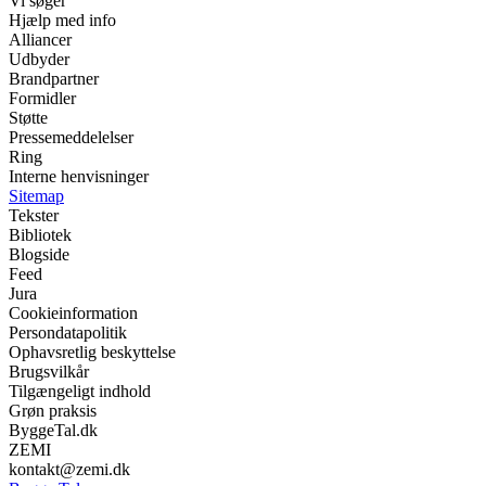
Vi søger
Hjælp med info
Alliancer
Udbyder
Brandpartner
Formidler
Støtte
Pressemeddelelser
Ring
Interne henvisninger
Sitemap
Tekster
Bibliotek
Blogside
Feed
Jura
Cookieinformation
Persondatapolitik
Ophavsretlig beskyttelse
Brugsvilkår
Tilgængeligt indhold
Grøn praksis
ByggeTal.dk
ZEMI
kontakt@zemi.dk