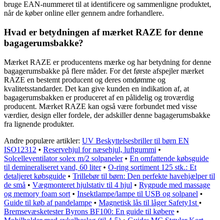
bruge EAN-nummeret til at identificere og sammenligne produktet,
når de køber online eller gennem andre forhandlere.
Hvad er betydningen af ​​mærket RAZE for denne
bagagerumsbakke?
Mærket RAZE er producentens mærke og har betydning for denne
bagagerumsbakke på flere måder. For det første afspejler mærket
RAZE en bestemt producent og deres omdømme og
kvalitetsstandarder. Det kan give kunden en indikation af, at
bagagerumsbakken er produceret af en pålidelig og troværdig
producent. Mærket RAZE kan også være forbundet med visse
værdier, design eller fordele, der adskiller denne bagagerumsbakke
fra lignende produkter.
Andre populære artikler:
UV Beskyttelsesbriller til børn EN
ISO12312
•
Reservehjul for næsehjul, luftgummi
•
Solcelleventilator solex m/2 solpaneler
•
En omfattende købsguide
til demineraliseret vand, 60 liter
•
O-ring sortiment 125 stk.: Et
detaljeret købsguide
•
Trillebør til børn: Den perfekte havehjælper til
de små
•
Vægmonteret hjulstativ til 4 hjul
•
Rygpude med massage
og memory foam sort
•
Insektlampe/lampe til USB og solpanel
•
Guide til køb af pandelampe
•
Magnetisk lås til låger Safety1st
•
Bremsevæsketester Byrons BF100: En guide til købere
•