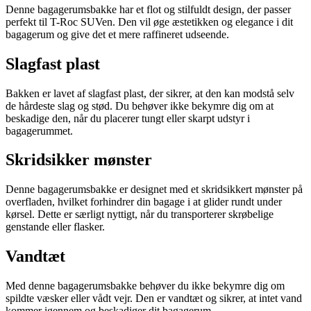
Denne bagagerumsbakke har et flot og stilfuldt design, der passer
perfekt til T-Roc SUVen. Den vil øge æstetikken og elegance i dit
bagagerum og give det et mere raffineret udseende.
Slagfast plast
Bakken er lavet af slagfast plast, der sikrer, at den kan modstå selv
de hårdeste slag og stød. Du behøver ikke bekymre dig om at
beskadige den, når du placerer tungt eller skarpt udstyr i
bagagerummet.
Skridsikker mønster
Denne bagagerumsbakke er designet med et skridsikkert mønster på
overfladen, hvilket forhindrer din bagage i at glider rundt under
kørsel. Dette er særligt nyttigt, når du transporterer skrøbelige
genstande eller flasker.
Vandtæt
Med denne bagagerumsbakke behøver du ikke bekymre dig om
spildte væsker eller vådt vejr. Den er vandtæt og sikrer, at intet vand
kommer igennem og beskadiger dit bagagerum.