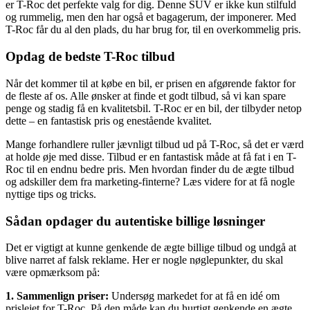
er T-Roc det perfekte valg for dig. Denne SUV er ikke kun stilfuld
og rummelig, men den har også et bagagerum, der imponerer. Med
T-Roc får du al den plads, du har brug for, til en overkommelig pris.
Opdag de bedste T-Roc tilbud
Når det kommer til at købe en bil, er prisen en afgørende faktor for
de fleste af os. Alle ønsker at finde et godt tilbud, så vi kan spare
penge og stadig få en kvalitetsbil. T-Roc er en bil, der tilbyder netop
dette – en fantastisk pris og enestående kvalitet.
Mange forhandlere ruller jævnligt tilbud ud på T-Roc, så det er værd
at holde øje med disse. Tilbud er en fantastisk måde at få fat i en T-
Roc til en endnu bedre pris. Men hvordan finder du de ægte tilbud
og adskiller dem fra marketing-finterne? Læs videre for at få nogle
nyttige tips og tricks.
Sådan opdager du autentiske billige løsninger
Det er vigtigt at kunne genkende de ægte billige tilbud og undgå at
blive narret af falsk reklame. Her er nogle nøglepunkter, du skal
være opmærksom på:
1. Sammenlign priser:
Undersøg markedet for at få en idé om
prislejet for T-Roc. På den måde kan du hurtigt genkende en ægte