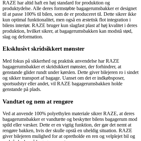
RAZE har altid haft en høj standard for produktion og
produktydelse. Alle deres formstøbte bagagerumsbakker er designet
til at passe 100% til bilen, som de er produceret til. Dette sikrer ikke
kun optimal funktionalitet, men også en æstetisk flot integration i
bilens interiør. RAZE bruger kun slagfast plast af høj kvalitet i deres
produktion, hvilket sikrer, at bagagerumsbakken kan modstå stød,
slag og deformation.
Eksklusivt skridsikkert mønster
Med fokus på sikkerhed og praktisk anvendelse har RAZE
bagagerumsbakker et skridsikkert mønster, der forhindrer, at
genstande glider rundt under kørslen. Dette giver bilejeren ro i sindet
og sikker transport af bagage. Uanset om det er indkøbsposer,
sportsudstyr eller andet, vil RAZE bagagerumsbakken holde
genstande på plads.
Vandtæt og nem at rengøre
Ved at anvende 100% polyethylen materiale sikrer RAZE, at deres
bagagerumsbakker er vandtætte og beskytter bilens bagagerum mod
spild eller væsker. Dette er en vigtig funktion, der gør det nemt at
rengøre bakken, hvis der skulle opstå en uheldig situation. RAZE
giver bilejeren mulighed for at opretholde en ren og velplejet bil og