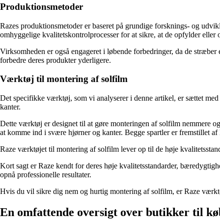
Produktionsmetoder
Razes produktionsmetoder er baseret på grundige forsknings- og udvikl
omhyggelige kvalitetskontrolprocesser for at sikre, at de opfylder eller
Virksomheden er også engageret i løbende forbedringer, da de stræber eft
forbedre deres produkter yderligere.
Værktøj til montering af solfilm
Det specifikke værktøj, som vi analyserer i denne artikel, er sættet med 
kanter.
Dette værktøj er designet til at gøre monteringen af solfilm nemmere og 
at komme ind i svære hjørner og kanter. Begge spartler er fremstillet af 
Raze værktøjet til montering af solfilm lever op til de høje kvalitetsstan
Kort sagt er Raze kendt for deres høje kvalitetsstandarder, bæredygtigh
opnå professionelle resultater.
Hvis du vil sikre dig nem og hurtig montering af solfilm, er Raze værktø
En omfattende oversigt over butikker til kø