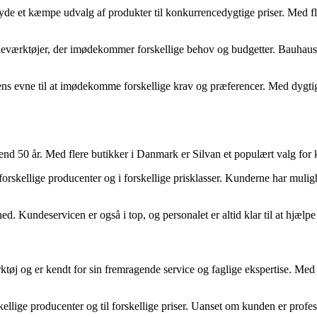
byde et kæmpe udvalg af produkter til konkurrencedygtige priser. Med f
lieværktøjer, der imødekommer forskellige behov og budgetter. Bauhaus fo
s evne til at imødekomme forskellige krav og præferencer. Med dygtig
 50 år. Med flere butikker i Danmark er Silvan et populært valg for kun
 forskellige producenter og i forskellige prisklasser. Kunderne har mulig
ghed. Kundeservicen er også i top, og personalet er altid klar til at hjæ
tøj og er kendt for sin fremragende service og faglige ekspertise. Med o
skellige producenter og til forskellige priser. Uanset om kunden er profes