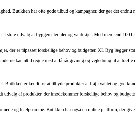
ghed. Butikken har ofte gode tilbud og kampagner, der gør det endnu me
it store udvalg af byggematerialer og værktøjer. Med mere end 100 but
er, der er tilpasset forskellige behov og budgetter. XL Byg lægger stor v
rne kan altid regne med at få rådgivning og vejledning til at træffe de
Butikken er kendt for at tilbyde produkter af høj kvalitet og god kun
edt udvalg af produkter, der imødekommer forskellige behov og budgetter
dannede og hjælpsomme. Butikken har også en online platform, der give