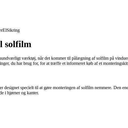
er
El
Sikring
l solfilm
t uundværligt værktøj, når det kommer til pålægning af solfilm på vinduer
ger, du har brug for, for at træffe et informeret køb af et monteringskit t
 er designet specielt til at gøre monteringen af solfilm nemmere. Den ene 
jde i hjørner og kanter.