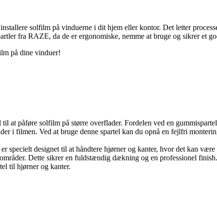
nstallere solfilm på vinduerne i dit hjem eller kontor. Det letter processe
o spartler fra RAZE, da de er ergonomiske, nemme at bruge og sikrer et god
film på dine vinduer!
l til at påføre solfilm på større overflader. Fordelen ved en gummispartel 
lder i filmen. Ved at bruge denne spartel kan du opnå en fejlfri monterin
 er specielt designet til at håndtere hjørner og kanter, hvor det kan væ
 områder. Dette sikrer en fuldstændig dækning og en professionel finish
l til hjørner og kanter.