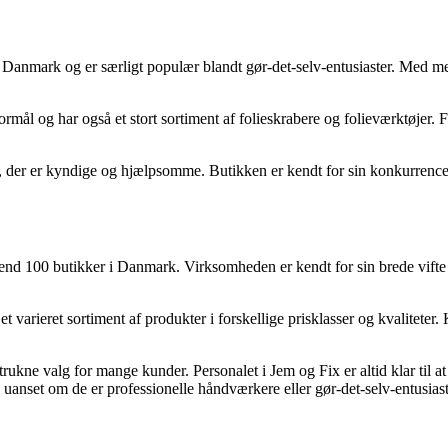
anmark og er særligt populær blandt gør-det-selv-entusiaster. Med mer
 formål og har også et stort sortiment af folieskrabere og folieværktøje
 der er kyndige og hjælpsomme. Butikken er kendt for sin konkurrence
100 butikker i Danmark. Virksomheden er kendt for sin brede vifte af 
et varieret sortiment af produkter i forskellige prisklasser og kvalitet
rukne valg for mange kunder. Personalet i Jem og Fix er altid klar til a
, uanset om de er professionelle håndværkere eller gør-det-selv-entusiast