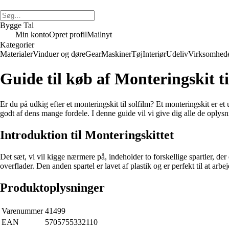
Bygge Tal
Min konto
Opret profil
Mailnyt
Kategorier
Materialer
Vinduer og døre
Gear
Maskiner
Tøj
Interiør
Udeliv
Virksomhed
Guide til køb af Monteringskit ti
Er du på udkig efter et monteringskit til solfilm? Et monteringskit er e
godt af dens mange fordele. I denne guide vil vi give dig alle de oplysnin
Introduktion til Monteringskittet
Det sæt, vi vil kigge nærmere på, indeholder to forskellige spartler, der
overflader. Den anden spartel er lavet af plastik og er perfekt til at arbe
Produktoplysninger
Varenummer
41499
EAN
5705755332110