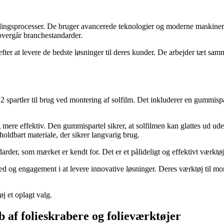
ingsprocesser. De bruger avancerede teknologier og moderne maskiner ti
 overgår branchestandarder.
er at levere de bedste løsninger til deres kunder. De arbejder tæt sammen
2 spartler til brug ved montering af solfilm. Det inkluderer en gummispart
mere effektiv. Den gummispartel sikrer, at solfilmen kan glattes ud uden
holdbart materiale, der sikrer langvarig brug.
darder, som mærket er kendt for. Det er et pålideligt og effektivt værktøj
ed og engagement i at levere innovative løsninger. Deres værktøj til mo
j et oplagt valg.
b af folieskrabere og folieværktøjer