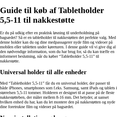
Guide til køb af Tabletholder
5,5-11 til nakkestøtte
Er du på udkig efter en praktisk løsning til underholdning på
bagsædet? Så er en tabletholder til nakkestøtten det perfekte valg. Med
denne holder kan du og dine medpassagerer nyde film og videoer på
mobilen eller tabletten under køreturen. I denne guide vil vi give dig al
den nødvendige information, som du har brug for, så du kan træffe en
informeret beslutning, når du køber “Tabletholder 5,5-11” til
nakkestøtte.
Universal holder til alle enheder
Med “Tabletholder 5,5-11” får du en universal holder, der passer til
både iPhones, smartphones som f.eks. Samsung, samt iPads og tablets i
størrelsen 5,5-11 tommer. Holderen er designet til at passe på de fleste
nakkestøtteben, der måler mellem 8-16 mm. Det betyder, at uanset
hvilken enhed du har, kan du let montere den på nakkestøtten og nyde
dine foretrukne film og videoer på bagsædet.