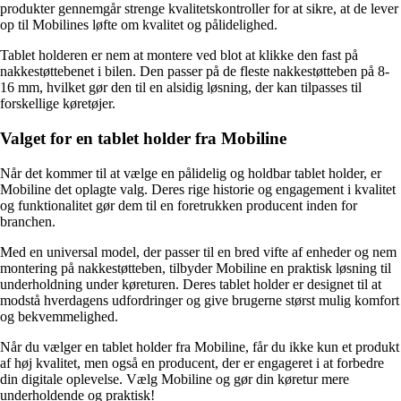
produkter gennemgår strenge kvalitetskontroller for at sikre, at de lever
op til Mobilines løfte om kvalitet og pålidelighed.
Tablet holderen er nem at montere ved blot at klikke den fast på
nakkestøttebenet i bilen. Den passer på de fleste nakkestøtteben på 8-
16 mm, hvilket gør den til en alsidig løsning, der kan tilpasses til
forskellige køretøjer.
Valget for en tablet holder fra Mobiline
Når det kommer til at vælge en pålidelig og holdbar tablet holder, er
Mobiline det oplagte valg. Deres rige historie og engagement i kvalitet
og funktionalitet gør dem til en foretrukken producent inden for
branchen.
Med en universal model, der passer til en bred vifte af enheder og nem
montering på nakkestøtteben, tilbyder Mobiline en praktisk løsning til
underholdning under køreturen. Deres tablet holder er designet til at
modstå hverdagens udfordringer og give brugerne størst mulig komfort
og bekvemmelighed.
Når du vælger en tablet holder fra Mobiline, får du ikke kun et produkt
af høj kvalitet, men også en producent, der er engageret i at forbedre
din digitale oplevelse. Vælg Mobiline og gør din køretur mere
underholdende og praktisk!