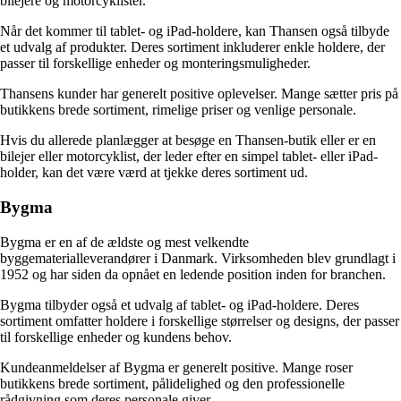
bilejere og motorcyklister.
Når det kommer til tablet- og iPad-holdere, kan Thansen også tilbyde
et udvalg af produkter. Deres sortiment inkluderer enkle holdere, der
passer til forskellige enheder og monteringsmuligheder.
Thansens kunder har generelt positive oplevelser. Mange sætter pris på
butikkens brede sortiment, rimelige priser og venlige personale.
Hvis du allerede planlægger at besøge en Thansen-butik eller er en
bilejer eller motorcyklist, der leder efter en simpel tablet- eller iPad-
holder, kan det være værd at tjekke deres sortiment ud.
Bygma
Bygma er en af ​​de ældste og mest velkendte
byggematerialleverandører i Danmark. Virksomheden blev grundlagt i
1952 og har siden da opnået en ledende position inden for branchen.
Bygma tilbyder også et udvalg af tablet- og iPad-holdere. Deres
sortiment omfatter holdere i forskellige størrelser og designs, der passer
til forskellige enheder og kundens behov.
Kundeanmeldelser af Bygma er generelt positive. Mange roser
butikkens brede sortiment, pålidelighed og den professionelle
rådgivning som deres personale giver.