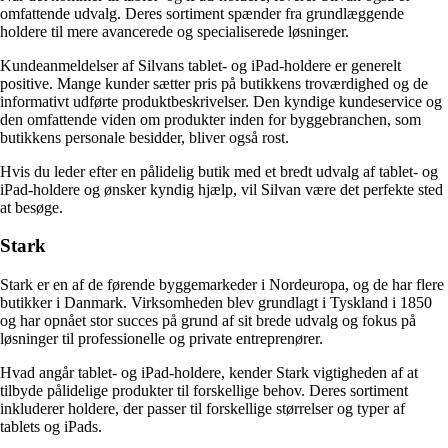
omfattende udvalg. Deres sortiment spænder fra grundlæggende
holdere til mere avancerede og specialiserede løsninger.
Kundeanmeldelser af Silvans tablet- og iPad-holdere er generelt
positive. Mange kunder sætter pris på butikkens troværdighed og de
informativt udførte produktbeskrivelser. Den kyndige kundeservice og
den omfattende viden om produkter inden for byggebranchen, som
butikkens personale besidder, bliver også rost.
Hvis du leder efter en pålidelig butik med et bredt udvalg af tablet- og
iPad-holdere og ønsker kyndig hjælp, vil Silvan være det perfekte sted
at besøge.
Stark
Stark er en af ​​de førende byggemarkeder i Nordeuropa, og de har flere
butikker i Danmark. Virksomheden blev grundlagt i Tyskland i 1850
og har opnået stor succes på grund af sit brede udvalg og fokus på
løsninger til professionelle og private entreprenører.
Hvad angår tablet- og iPad-holdere, kender Stark vigtigheden af ​​at
tilbyde pålidelige produkter til forskellige behov. Deres sortiment
inkluderer holdere, der passer til forskellige størrelser og typer af
tablets og iPads.