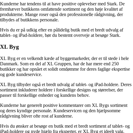
Kunderne har tendens til at have positive oplevelser med Stark. De
fremhæver butikkens omfattende sortiment og den høje kvalitet af
produkterne. Mange roser også den professionelle rådgivning, der
tilbydes af butikkens personale.
Hvis du er på udkig efter en pålidelig butik med et bredt udvalg af
tablet- og iPad-holdere, bør du bestemt overveje at besøge Stark.
XL Byg
XL Byg er en velkendt kæde af byggemarkeder, der er til stede i hele
Danmark. Som en del af XL Gruppen, har de har mere end 250
butikker og har opnået et solidt omdømme for deres faglige ekspertise
og gode kundeservice.
XL Byg tilbyder også et bredt udvalg af tablet- og iPad-holdere. Deres
sortiment inkluderer holdere i forskellige designs og størrelser, der
passer til forskellige enheder og kundens behov.
Kunderne har generelt positive kommentarer om XL Bygs sortiment
og deres kyndige personale. Kundeservicen og den hjælpsomme
rådgivning bliver ofte rost af kunderne.
Hvis du ønsker at besøge en butik med et bredt sortiment af tablet- og
iPad-holdere og nyde hjælp fra eksperter, er XL Byg et ideelt valg.