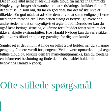
Det er ikke altid nemt at adskille ægte tilbud fra marketinggimmicks.
Nogle gange bruger virksomheder markedsføringsteknikker for at få
det til at se ud som om, du får en god deal, når det måske ikke er
tilfældet. En god måde at adskille dem er ved at sammenligne priserne
med andre forhandlere. Hvis prisen stadig er betydeligt lavere end
andre steder, er det sandsynligvis et ægte tilbud. Derudover kan du
også læse betingelserne og vilkårene for tilbuddet for at sikre, at der
ikke er skjulte ekstraudgifter. Hos Harald Nyborg kan du være sikker
på, at vores tilbud er ægte og gavnlige for dig som kunde.
Samlet set er det vigtigt at finde en billig tablet holder, når du vil spare
penge og få mere værdi for pengene. Ved at være opmærksom på ægte
billige tilbud og adskille dem fra marketinggimmicks, kan du foretage
en informeret beslutning og finde den bedste tablet holder til dine
behov hos Harald Nyborg.
Ofte stillede spørgsmål