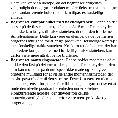
Dette kan være en ulempe, da det begrænser brugernes
valgmuligheder og gør produktet mindre fleksibelt sammenlignet
med konkurrerende holdere, der kan tilpasses forskellige
enheder.
Begrænset kompatibilitet med nakkestøtteben
: Denne holder
passer på de fleste nakkestøtteben på 8-16 mm. Dette betyder, at
den ikke kan bruges til nakkestøtteben, der er uden for denne
størrelsesgrænse. Dette kan være en ulempe, da det begrænser
brugernes mulighed for at bruge produktet i forskellige køretøjer
med forskellige nakkestøtteben. Konkurrerende holdere, der har
en bredere kompatibilitet med forskellige nakkestøtteben, kan
derfor være mere attraktive for brugerne.
Begrænset monteringsmetode
: Denne holder monteres ved at
klikke den fast på det ene nakkestøtteben. Dette betyder, at den
kun kan monteres på denne specifikke måde og ikke giver
brugerne mulighed for at vælge andre monteringsmetoder, der
måske passer bedre til deres behov. Dette kan være en ulempe,
da det begrænser brugernes fleksibilitet og kan gøre det svært at
finde den ideelle position for enheden under køreturen.
Konkurrerende holdere, der tilbyder forskellige
monteringsmuligheder, kan derfor være mere praktiske og
brugervenlige.