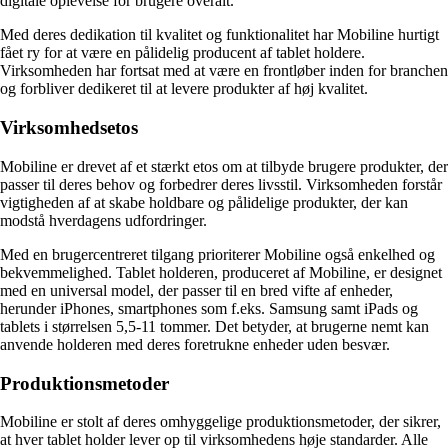
digitale oplevelse for brugere overalt.
Med deres dedikation til kvalitet og funktionalitet har Mobiline hurtigt
fået ry for at være en pålidelig producent af tablet holdere.
Virksomheden har fortsat med at være en frontløber inden for branchen
og forbliver dedikeret til at levere produkter af høj kvalitet.
Virksomhedsetos
Mobiline er drevet af et stærkt etos om at tilbyde brugere produkter, der
passer til deres behov og forbedrer deres livsstil. Virksomheden forstår
vigtigheden af at skabe holdbare og pålidelige produkter, der kan
modstå hverdagens udfordringer.
Med en brugercentreret tilgang prioriterer Mobiline også enkelhed og
bekvemmelighed. Tablet holderen, produceret af Mobiline, er designet
med en universal model, der passer til en bred vifte af enheder,
herunder iPhones, smartphones som f.eks. Samsung samt iPads og
tablets i størrelsen 5,5-11 tommer. Det betyder, at brugerne nemt kan
anvende holderen med deres foretrukne enheder uden besvær.
Produktionsmetoder
Mobiline er stolt af deres omhyggelige produktionsmetoder, der sikrer,
at hver tablet holder lever op til virksomhedens høje standarder. Alle