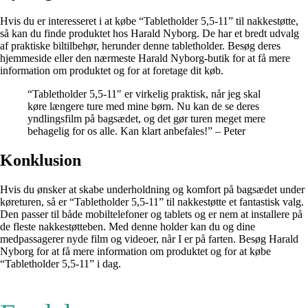
Hvis du er interesseret i at købe “Tabletholder 5,5-11” til nakkestøtte,
så kan du finde produktet hos Harald Nyborg. De har et bredt udvalg
af praktiske biltilbehør, herunder denne tabletholder. Besøg deres
hjemmeside eller den nærmeste Harald Nyborg-butik for at få mere
information om produktet og for at foretage dit køb.
“Tabletholder 5,5-11″ er virkelig praktisk, når jeg skal
køre længere ture med mine børn. Nu kan de se deres
yndlingsfilm på bagsædet, og det gør turen meget mere
behagelig for os alle. Kan klart anbefales!” – Peter
Konklusion
Hvis du ønsker at skabe underholdning og komfort på bagsædet under
køreturen, så er “Tabletholder 5,5-11” til nakkestøtte et fantastisk valg.
Den passer til både mobiltelefoner og tablets og er nem at installere på
de fleste nakkestøtteben. Med denne holder kan du og dine
medpassagerer nyde film og videoer, når I er på farten. Besøg Harald
Nyborg for at få mere information om produktet og for at købe
“Tabletholder 5,5-11” i dag.