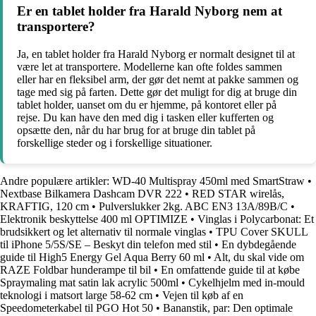
Er en tablet holder fra Harald Nyborg nem at
transportere?
Ja, en tablet holder fra Harald Nyborg er normalt designet til at
være let at transportere. Modellerne kan ofte foldes sammen
eller har en fleksibel arm, der gør det nemt at pakke sammen og
tage med sig på farten. Dette gør det muligt for dig at bruge din
tablet holder, uanset om du er hjemme, på kontoret eller på
rejse. Du kan have den med dig i tasken eller kufferten og
opsætte den, når du har brug for at bruge din tablet på
forskellige steder og i forskellige situationer.
Andre populære artikler:
WD-40 Multispray 450ml med SmartStraw
•
Nextbase Bilkamera Dashcam DVR 222
•
RED STAR wirelås,
KRAFTIG, 120 cm
•
Pulverslukker 2kg. ABC EN3 13A/89B/C
•
Elektronik beskyttelse 400 ml OPTIMIZE
•
Vinglas i Polycarbonat: Et
brudsikkert og let alternativ til normale vinglas
•
TPU Cover SKULL
til iPhone 5/5S/SE – Beskyt din telefon med stil
•
En dybdegående
guide til High5 Energy Gel Aqua Berry 60 ml
•
Alt, du skal vide om
RAZE Foldbar hunderampe til bil
•
En omfattende guide til at købe
Spraymaling mat satin lak acrylic 500ml
•
Cykelhjelm med in-mould
teknologi i matsort large 58-62 cm
•
Vejen til køb af en
Speedometerkabel til PGO Hot 50
•
Bananstik, par: Den optimale