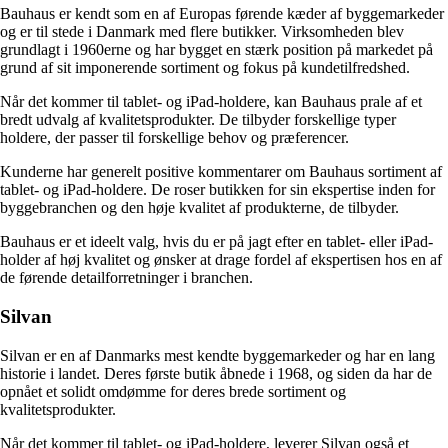
Bauhaus er kendt som en af ​​Europas førende kæder af byggemarkeder
og er til stede i Danmark med flere butikker. Virksomheden blev
grundlagt i 1960erne og har bygget en stærk position på markedet på
grund af sit imponerende sortiment og fokus på kundetilfredshed.
Når det kommer til tablet- og iPad-holdere, kan Bauhaus prale af et
bredt udvalg af kvalitetsprodukter. De tilbyder forskellige typer
holdere, der passer til forskellige behov og præferencer.
Kunderne har generelt positive kommentarer om Bauhaus sortiment af
tablet- og iPad-holdere. De roser butikken for sin ekspertise inden for
byggebranchen og den høje kvalitet af produkterne, de tilbyder.
Bauhaus er et ideelt valg, hvis du er på jagt efter en tablet- eller iPad-
holder af høj kvalitet og ønsker at drage fordel af ekspertisen hos en af ​​
de førende detailforretninger i branchen.
Silvan
Silvan er en af ​​Danmarks mest kendte byggemarkeder og har en lang
historie i landet. Deres første butik åbnede i 1968, og siden da har de
opnået et solidt omdømme for deres brede sortiment og
kvalitetsprodukter.
Når det kommer til tablet- og iPad-holdere, leverer Silvan også et