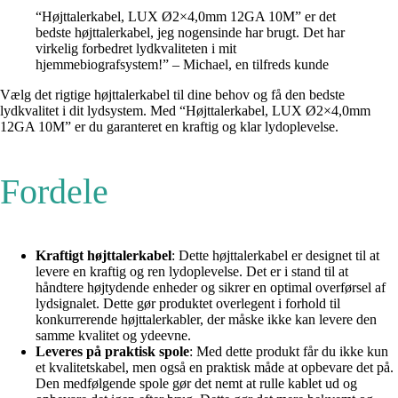
“Højttalerkabel, LUX Ø2×4,0mm 12GA 10M” er det
bedste højttalerkabel, jeg nogensinde har brugt. Det har
virkelig forbedret lydkvaliteten i mit
hjemmebiografsystem!” – Michael, en tilfreds kunde
Vælg det rigtige højttalerkabel til dine behov og få den bedste
lydkvalitet i dit lydsystem. Med “Højttalerkabel, LUX Ø2×4,0mm
12GA 10M” er du garanteret en kraftig og klar lydoplevelse.
Fordele
Kraftigt højttalerkabel
: Dette højttalerkabel er designet til at
levere en kraftig og ren lydoplevelse. Det er i stand til at
håndtere højtydende enheder og sikrer en optimal overførsel af
lydsignalet. Dette gør produktet overlegent i forhold til
konkurrerende højttalerkabler, der måske ikke kan levere den
samme kvalitet og ydeevne.
Leveres på praktisk spole
: Med dette produkt får du ikke kun
et kvalitetskabel, men også en praktisk måde at opbevare det på.
Den medfølgende spole gør det nemt at rulle kablet ud og