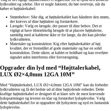
lydkvalitet og ydelse. Her er nogle faktorer, du bør overveje, når du
køber et højttalerkabel:
Strømbehov: Sikr dig, at højttalerkablet kan håndtere den strøm,
der kræves af dine højttalere og forstærkere.
Længde: Vælg en længde, der passer til dine behov. Det er
vigtigt at have tilstrækkelig længde til at placere højttalerne,
samtidig med at kablerne ikke er for lange, da det kan påvirke
lydkvaliteten.
Materialer og konstruktion: Kig efter højttalerkabler af høj
kvalitet, der er fremstillet af gode materialer og har en solid
konstruktion. Dette sikrer, at kablet er holdbart og kan overføre
signalet uden interferens eller forvrængning.
Opgrader din lyd med “Højttalerkabel,
LUX Ø2×4,0mm 12GA 10M”
Med “Højttalerkabel, LUX Ø2×4,0mm 12GA 10M” kan du forbedre
lydkvaliteten og få det bedste ud af dine højtydende enheder. Dette
kraftige højttalerkabel er designet til at klare selv de mest krævende
lydopsætninger og leverer en klar og forstærket lydoplevelse. Vælg
dette højttalerkabel for at opgradere dit lydsystem og nyd en fantastisk
lydoplevelse.