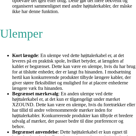
opbevare det igen efter brug. Dette gør det mere bekvemt og
organiseret sammenlignet med andre højttalerkabler, der måske
ikke har denne funktion.
Ulemper
Kort længde
: En ulempe ved dette højttalerkabel er, at det
leveres på en praktisk spole, hvilket betyder, at længden af ​​
kablet er begrænset. Dette kan være en ulempe, hvis du har brug
for at tilslutte enheder, der er langt fra hinanden. I modsætning
hertil kan konkurrerende produkter tilbyde længere kabler, der
giver større fleksibilitet og mulighed for at placere enhederne
længere væk fra hinanden.
Begrænset mærkevalg
: En anden ulempe ved dette
højttalerkabel er, at det kun er tilgængeligt under mærket
XZOUND. Dette kan være en ulempe, hvis du foretrækker eller
har tillid til andre velrenommerede mærker inden for
højttalerkabler. Konkurrerende produkter kan tilbyde et bredere
udvalg af mærker, der passer bedre til dine præferencer og
behov.
Begrænset anvendelse
: Dette højttalerkabel er kun egnet til