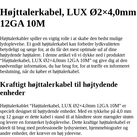
Højttalerkabel, LUX Ø2×4,0mm
12GA 10M
Højttalerkabler spiller en vigtig rolle i at skabe den bedst mulige
lydoplevelse. Et godt højttalerkabel kan forbedre lydkvaliteten
betydeligt og sørge for, at du får det mest optimale ud af dine
højtydende højttalere. I denne artikel vil vi dykke ned i produktet
“Højttalerkabel, LUX Ø2×4,0mm 12GA 10M” og give dig al den
nødvendige information, du har brug for, for at træffe en informeret
beslutning, når du køber et højttalerkabel.
Kraftigt højttalerkabel til højtydende
enheder
Højttalerkablet “Højttalerkabel, LUX Ø2×4,0mm 12GA 10M” er
specielt designet til højtydende enheder. Med en tykkelse på 4,0 mm
og 12 gauge er dette kabel i stand til at håndtere store mængder strøm
og levere en forstærket lydoplevelse. Dette kraftige højttalerkabel er
ideelt til brug med professionelle lydsystemer, hjemmebiografer og
andre enheder, der kræver en høj ydeevne.