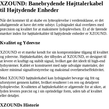
XZOUND: Banebrydende Højttalerkabel
til Højtydende Enheder
Når det kommer til at skabe en lytteoplevelse i verdensklasse, er det
altafgørende at have det rette udstyr. Lydsignalet skal overføres med
præcision og kvalitet for at maksimere lydoplevelsen. Et af de førende
mærker inden for højttalerkabler til højtydende enheder er XZOUND.
Kvalitet og Ydeevne
XZOUND er et mærke kendt for sin kompromisløse tilgang til kvalitet
og ydeevne. Højttalerkablet, der tilbydes af XZOUND, er designet til
at levere et kraftigt og stabilt signal, hvilket gør det ideelt til high-end
lydsystemer. Kablet er konstrueret med nøje udvalgte materialer, der
sikrer minimal signalforstyrrelse og maksimal overførselseffektivitet.
Med XZOUND højttalerkabel kan lydsignalet bevæge sig frit og
uforstyrret gennem kablet, hvilket resulterer i en ren og detaljeret
lydoplevelse. Kvaliteten af ​​højttalerkablet er afgørende for at sikre, at
lyden leveres præcist og i sin oprindelige form, uden tab af kvalitet
eller detaljer.
XZOUNDs Historie