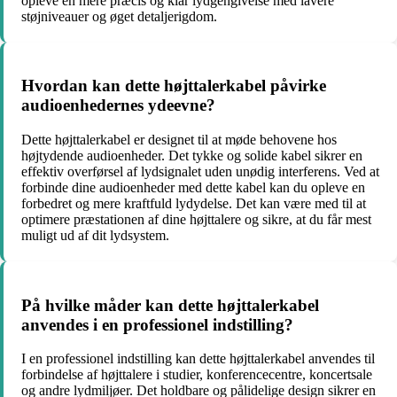
opleve en mere præcis og klar lydgengivelse med lavere
støjniveauer og øget detaljerigdom.
Hvordan kan dette højttalerkabel påvirke
audioenhedernes ydeevne?
Dette højttalerkabel er designet til at møde behovene hos
højtydende audioenheder. Det tykke og solide kabel sikrer en
effektiv overførsel af lydsignalet uden unødig interferens. Ved at
forbinde dine audioenheder med dette kabel kan du opleve en
forbedret og mere kraftfuld lydydelse. Det kan være med til at
optimere præstationen af dine højttalere og sikre, at du får mest
muligt ud af dit lydsystem.
På hvilke måder kan dette højttalerkabel
anvendes i en professionel indstilling?
I en professionel indstilling kan dette højttalerkabel anvendes til
forbindelse af højttalere i studier, konferencecentre, koncertsale
og andre lydmiljøer. Det holdbare og pålidelige design sikrer en