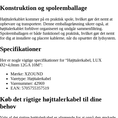
Konstruktion og spoleemballage
Højttalerkablet kommer på en praktisk spole, hvilket gør det nemt at
opbevare og transportere. Denne emballageløsning sikrer også, at
højttalerkablet forbliver organiseret og undgår sammenfiltring.
Spoleemballagen er både funktionel og praktisk, hvilket gør det nemt
for dig at installere og placere kablerne, når du opsætter dit lydsystem.
Specifikationer
Her er nogle vigtige specifikationer for “Højttalerkabel, LUX
Ø2×4,0mm 12GA 10M”:
Mærke: XZOUND
Varetype: Højttalerkabel
Varenummer: 42969
EAN: 5705755357519
Køb det rigtige højttalerkabel til dine
behov
Valg af det rigtige højttalerkabel er afgørende for at opnå den ønskede