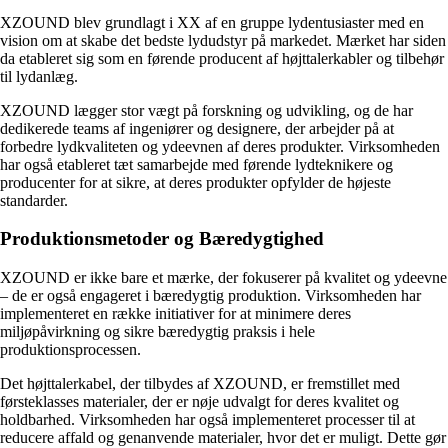
XZOUND blev grundlagt i XX af en gruppe lydentusiaster med en
vision om at skabe det bedste lydudstyr på markedet. Mærket har siden
da etableret sig som en førende producent af højttalerkabler og tilbehør
til lydanlæg.
XZOUND lægger stor vægt på forskning og udvikling, og de har
dedikerede teams af ingeniører og designere, der arbejder på at
forbedre lydkvaliteten og ydeevnen af ​​deres produkter. Virksomheden
har også etableret tæt samarbejde med førende lydteknikere og
producenter for at sikre, at deres produkter opfylder de højeste
standarder.
Produktionsmetoder og Bæredygtighed
XZOUND er ikke bare et mærke, der fokuserer på kvalitet og ydeevne
– de er også engageret i bæredygtig produktion. Virksomheden har
implementeret en række initiativer for at minimere deres
miljøpåvirkning og sikre bæredygtig praksis i hele
produktionsprocessen.
Det højttalerkabel, der tilbydes af XZOUND, er fremstillet med
førsteklasses materialer, der er nøje udvalgt for deres kvalitet og
holdbarhed. Virksomheden har også implementeret processer til at
reducere affald og genanvende materialer, hvor det er muligt. Dette gør