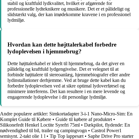
stabil og kraftfuld lydkvalitet, hvilket er afgørende for
professionelle lydteknikere og musikere. Det er et pålideligt og
slidstærkt valg, der kan imødekomme kravene i en professionel
lydmiljø.
Hvordan kan dette højttalerkabel forbedre
lydoplevelsen i hjemmebrug?
Dette højttalerkabel er ideelt til hjemmebrug, da det giver en
pålidelig og kraftfuld lydgengivelse. Det er velegnet til at
forbinde højttalere til stereoanlæg, hjemmebiografer eller andre
lydinstallationer derhjemme. Ved at bruge dette kabel kan du
forbedre lydoplevelsen ved at sikre optimal lydoverførsel og
minimere interferens. Det kan resultere i en mere levende og
engagerende lydoplevelse i dit personlige lydmiljø.
Andre populære artikler:
Simkortadapter 3-i-1 Nano-Micro-Sim: En
Komplet Guide til Købere
•
Guide til købere af produktet
•
Silikonefedt Henkel Loctite Syrefri 75ml
•
Dækpilot, flydende: En
nødvendighed til bil, trailer og campingvogn
•
Castrol Power1
semisynt. 2-takt olie 1 l
•
Tip Top lappesæt
•
Saphe Drive Pro starter