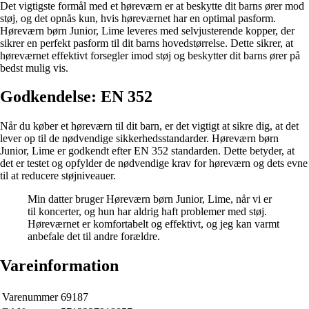
Det vigtigste formål med et høreværn er at beskytte dit barns ører mod
støj, og det opnås kun, hvis høreværnet har en optimal pasform.
Høreværn børn Junior, Lime leveres med selvjusterende kopper, der
sikrer en perfekt pasform til dit barns hovedstørrelse. Dette sikrer, at
høreværnet effektivt forsegler imod støj og beskytter dit barns ører på
bedst mulig vis.
Godkendelse: EN 352
Når du køber et høreværn til dit barn, er det vigtigt at sikre dig, at det
lever op til de nødvendige sikkerhedsstandarder. Høreværn børn
Junior, Lime er godkendt efter EN 352 standarden. Dette betyder, at
det er testet og opfylder de nødvendige krav for høreværn og dets evne
til at reducere støjniveauer.
Min datter bruger Høreværn børn Junior, Lime, når vi er
til koncerter, og hun har aldrig haft problemer med støj.
Høreværnet er komfortabelt og effektivt, og jeg kan varmt
anbefale det til andre forældre.
Vareinformation
Varenummer
69187