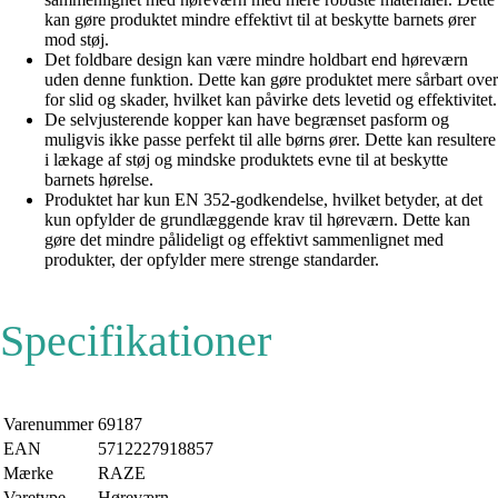
kan gøre produktet mindre effektivt til at beskytte barnets ører
mod støj.
Det foldbare design kan være mindre holdbart end høreværn
uden denne funktion. Dette kan gøre produktet mere sårbart over
for slid og skader, hvilket kan påvirke dets levetid og effektivitet.
De selvjusterende kopper kan have begrænset pasform og
muligvis ikke passe perfekt til alle børns ører. Dette kan resultere
i lækage af støj og mindske produktets evne til at beskytte
barnets hørelse.
Produktet har kun EN 352-godkendelse, hvilket betyder, at det
kun opfylder de grundlæggende krav til høreværn. Dette kan
gøre det mindre pålideligt og effektivt sammenlignet med
produkter, der opfylder mere strenge standarder.
Specifikationer
Varenummer
69187
EAN
5712227918857
Mærke
RAZE
Varetype
Høreværn