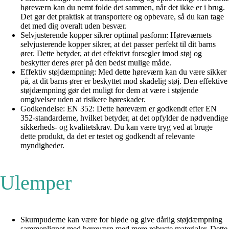
høreværn kan du nemt folde det sammen, når det ikke er i brug.
Det gør det praktisk at transportere og opbevare, så du kan tage
det med dig overalt uden besvær.
Selvjusterende kopper sikrer optimal pasform: Høreværnets
selvjusterende kopper sikrer, at det passer perfekt til dit barns
ører. Dette betyder, at det effektivt forsegler imod støj og
beskytter deres ører på den bedst mulige måde.
Effektiv støjdæmpning: Med dette høreværn kan du være sikker
på, at dit barns ører er beskyttet mod skadelig støj. Den effektive
støjdæmpning gør det muligt for dem at være i støjende
omgivelser uden at risikere høreskader.
Godkendelse: EN 352: Dette høreværn er godkendt efter EN
352-standarderne, hvilket betyder, at det opfylder de nødvendige
sikkerheds- og kvalitetskrav. Du kan være tryg ved at bruge
dette produkt, da det er testet og godkendt af relevante
myndigheder.
Ulemper
Skumpuderne kan være for bløde og give dårlig støjdæmpning
sammenlignet med høreværn med mere robuste materialer. Dette