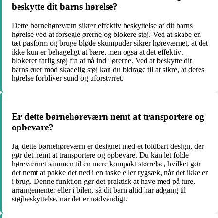
beskytte dit barns hørelse?
Dette børnehøreværn sikrer effektiv beskyttelse af dit barns
hørelse ved at forsegle ørerne og blokere støj. Ved at skabe en
tæt pasform og bruge bløde skumpuder sikrer høreværnet, at det
ikke kun er behageligt at bære, men også at det effektivt
blokerer farlig støj fra at nå ind i ørerne. Ved at beskytte dit
barns ører mod skadelig støj kan du bidrage til at sikre, at deres
hørelse forbliver sund og uforstyrret.
Er dette børnehøreværn nemt at transportere og
opbevare?
Ja, dette børnehøreværn er designet med et foldbart design, der
gør det nemt at transportere og opbevare. Du kan let folde
høreværnet sammen til en mere kompakt størrelse, hvilket gør
det nemt at pakke det ned i en taske eller rygsæk, når det ikke er
i brug. Denne funktion gør det praktisk at have med på ture,
arrangementer eller i bilen, så dit barn altid har adgang til
støjbeskyttelse, når det er nødvendigt.