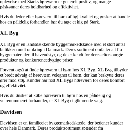
oplevelse med Starks høreværn er generelt positiv, og mange
påskønner deres holdbarhed og effektivitet.
Hvis du leder efter høreværn til børn af høj kvalitet og ønsker at handle
hos en pålidelig forhandler, bør du tage et kig på Stark.
XL Byg
XL Byg er en landsdækkende byggemarkedskæde med et stort antal
butikker rundt omkring i Danmark. Deres sortiment omfatter alt fra
byggematerialer til haveudstyr, og de er kendt for deres efterspurgte
produkter og konkurrencedygtige priser.
Forvent også at finde høreværn til børn hos XL Byg. XL Byg tilbyder
et bredt udvalg af høreværn velegnet til børn, der kan beskytte deres
ører mod støj. Kunder har rost XL Bygs høreværn for deres komfort
og effektivitet.
Hvis du ønsker at købe høreværn til børn hos en pålidelig og
velrenommeret forhandler, er XL Byg et glimrende valg.
Davidsen
Davidsen er en familieejet byggemarkedskæde, der betjener kunder
over hele Danmark. Deres produktsortiment spænder fra