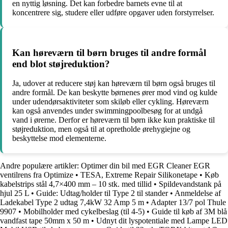
en nyttig løsning. Det kan forbedre barnets evne til at
koncentrere sig, studere eller udføre opgaver uden forstyrrelser.
Kan høreværn til børn bruges til andre formål
end blot støjreduktion?
Ja, udover at reducere støj kan høreværn til børn også bruges til
andre formål. De kan beskytte børnenes ører mod vind og kulde
under udendørsaktiviteter som skiløb eller cykling. Høreværn
kan også anvendes under swimmingpoolbesøg for at undgå
vand i ørerne. Derfor er høreværn til børn ikke kun praktiske til
støjreduktion, men også til at opretholde ørehygiejne og
beskyttelse mod elementerne.
Andre populære artikler:
Optimer din bil med EGR Cleaner EGR
ventilrens fra Optimize
•
TESA, Extreme Repair Silikonetape
•
Køb
kabelstrips stål 4,7×400 mm – 10 stk. med tillid
•
Spildevandstank på
hjul 25 L
•
Guide: Udtag/holder til Type 2 til stander
•
Anmeldelse af
Ladekabel Type 2 udtag 7,4kW 32 Amp 5 m
•
Adapter 13/7 pol Thule
9907
•
Mobilholder med cykelbeslag (til 4-5)
•
Guide til køb af 3M blå
vandfast tape 50mm x 50 m
•
Udnyt dit lyspotentiale med Lampe LED