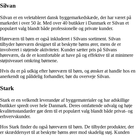
Silvan
Silvan er en veletableret dansk byggemarkedskæde, der har været på
markedet i over 50 år. Med over 40 butikker i Danmark er Silvan et
populært valg blandt både professionelle og private kunder.
Høreværn til børn er også inkluderet i Silvans sortiment. Silvan
tilbyder høreværn designet til at beskytte børns ører, mens de er
involveret i støjende aktiviteter. Kunder sætter pris på Silvans
høreværn, da de er komfortable at have på og effektive til at minimere
støjniveauet omkring børnene.
Hvis du er på udkig efter høreværn til børn, og ønsker at handle hos en
anerkendt og pålidelig forhandler, bør du overveje Silvan.
Stark
Stark er en velkendt leverandør af byggematerialer og har adskillige
butikker spredt over hele Danmark. Deres omfattende udvalg og høje
kvalitetsstandarder gør dem til et populært valg blandt både privat- og
erhvervskunder.
Hos Stark finder du også høreværn til børn. De tilbyder produkter, der
er skræddersyet til at beskytte børns ører mod skadelig støj. Kunden