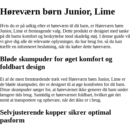
Høreværn børn Junior, Lime
Hvis du er på udkig efter et høreværn til dit barn, er Høreværn børn
Junior, Lime et fremragende valg. Dette produkt er designet med tanke
på dit barns komfort og beskyttelse mod skadelig støj. I denne guide vil
vi give dig alle de relevante oplysninger, du har brug for, så du kan
træffe en informeret beslutning, når du køber dette høreværn.
Bløde skumpuder for øget komfort og
foldbart design
Et af de mest fremtrædende træk ved Høreværn børn Junior, Lime er
de bløde skumpuder, der er designet til at øge komforten for dit barn.
Disse skumpuder sørger for, at høreværnet ikke generer dit barn under
længere tids brug. Samtidig er høreværnet foldbart, hvilket gør det
nemt at transportere og opbevare, når det ikke er i brug.
Selvjusterende kopper sikrer optimal
pasform