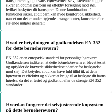
transportere og opbevare. Høreværnets selvjusterende kopper
sikrer en optimal pasform og effektiv forsegling mod støj,
hvilket beskytter dit barns ører. Denne kombination af
funktioner sikrer, at dit barn kan nyde komfort og sikkerhed,
uanset om det er under støjende arrangementer, koncerter eller i
støjende miljøer generelt.
Hvad er betydningen af ​​godkendelsen EN 352
for dette børnehøreværn?
EN 352 er en europæisk standard for personlige høreværn.
Godkendelsen indikerer, at dette børnehøreværn er blevet testet
og opfylder de krævede sikkerhedsstandarder for beskyttelse
mod støj. Det betyder, at du kan have fuld tillid til, at dette
høreværn er effektivt og sikkert at bruge til at beskytte dit barns
hørelse, da det er testet og godkendt efter de strenge EN 352-
standarder.
Hvordan fungerer det selvjusterende kopsystem
på dette børnehøreværn?