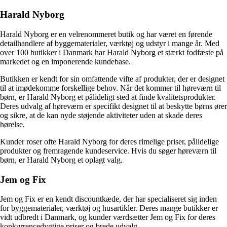
Harald Nyborg
Harald Nyborg er en velrenommeret butik og har været en førende
detailhandlere af byggematerialer, værktøj og udstyr i mange år. Med
over 100 butikker i Danmark har Harald Nyborg et stærkt fodfæste på
markedet og en imponerende kundebase.
Butikken er kendt for sin omfattende vifte af produkter, der er designet
til at imødekomme forskellige behov. Når det kommer til høreværn til
børn, er Harald Nyborg et pålideligt sted at finde kvalitetsprodukter.
Deres udvalg af høreværn er specifikt designet til at beskytte børns ører
og sikre, at de kan nyde støjende aktiviteter uden at skade deres
hørelse.
Kunder roser ofte Harald Nyborg for deres rimelige priser, pålidelige
produkter og fremragende kundeservice. Hvis du søger høreværn til
børn, er Harald Nyborg et oplagt valg.
Jem og Fix
Jem og Fix er en kendt discountkæde, der har specialiseret sig inden
for byggematerialer, værktøj og husartikler. Deres mange butikker er
vidt udbredt i Danmark, og kunder værdsætter Jem og Fix for deres
konkurrencedygtige priser og brede udvalg.