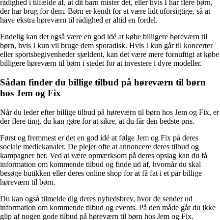
rådighed i tilfælde af, at dit barn mister det, eller hvis I har flere børn,
der har brug for dem. Børn er kendt for at være lidt uforsigtige, så at
have ekstra høreværn til rådighed er altid en fordel.
Endelig kan det også være en god idé at købe billigere høreværn til
børn, hvis I kun vil bruge dem sporadisk. Hvis I kun går til koncerter
eller sportsbegivenheder sjældent, kan det være mere fornuftigt at købe
billigere høreværn til børn i stedet for at investere i dyre modeller.
Sådan finder du billige tilbud på høreværn til børn
hos Jem og Fix
Når du leder efter billige tilbud på høreværn til børn hos Jem og Fix, er
der flere ting, du kan gøre for at sikre, at du får den bedste pris.
Først og fremmest er det en god idé at følge Jem og Fix på deres
sociale mediekanaler. De plejer ofte at annoncere deres tilbud og
kampagner her. Ved at være opmærksom på deres opslag kan du få
information om kommende tilbud og finde ud af, hvornår du skal
besøge butikken eller deres online shop for at få fat i et par billige
høreværn til børn.
Du kan også tilmelde dig deres nyhedsbrev, hvor de sender ud
information om kommende tilbud og events. På den måde går du ikke
glip af nogen gode tilbud på høreværn til børn hos Jem og Fix.