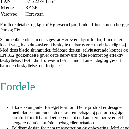
EAN
5712227918857
Mærke
RAZE
Varetype
Høreværn
For flere detaljer og køb af Høreværn børn Junior, Lime kan du besøge
Jem og Fix.
Sammenfattende kan det siges, at Høreværn børn Junior, Lime er et
ideelt valg, hvis du ønsker at beskytte dit barns ører mod skadelig støj.
Med dens bløde skumpuder, foldbare design, selvjusterende kopper og
EN 352-godkendelse giver dette høreværn både komfort og effektiv
beskyttelse. Bestil din Høreværn børn Junior, Lime i dag og giv dit
barn den beskyttelse, det fortjener!
Fordele
Bløde skumpuder for øget komfort: Dette produkt er designet
med bløde skumpuder, der sikrer en behagelig pasform og øget
komfort for dit barn. Det betyder, at de kan bære høreværnet i
længere tid uden at føle ubehag eller irritation.
Foldbart design for nem transportering og opbevaring: Med dette