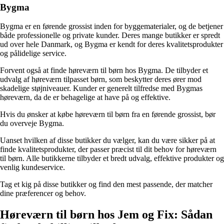
Bygma
Bygma er en førende grossist inden for byggematerialer, og de betjener
både professionelle og private kunder. Deres mange butikker er spredt
ud over hele Danmark, og Bygma er kendt for deres kvalitetsprodukter
og pålidelige service.
Forvent også at finde høreværn til børn hos Bygma. De tilbyder et
udvalg af høreværn tilpasset børn, som beskytter deres ører mod
skadelige støjniveauer. Kunder er generelt tilfredse med Bygmas
høreværn, da de er behagelige at have på og effektive.
Hvis du ønsker at købe høreværn til børn fra en førende grossist, bør
du overveje Bygma.
Uanset hvilken af disse butikker du vælger, kan du være sikker på at
finde kvalitetsprodukter, der passer præcist til dit behov for høreværn
til børn. Alle butikkerne tilbyder et bredt udvalg, effektive produkter og
venlig kundeservice.
Tag et kig på disse butikker og find den mest passende, der matcher
dine præferencer og behov.
Høreværn til børn hos Jem og Fix: Sådan