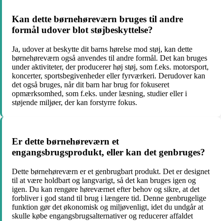
Kan dette børnehøreværn bruges til andre
formål udover blot støjbeskyttelse?
Ja, udover at beskytte dit barns hørelse mod støj, kan dette
børnehøreværn også anvendes til andre formål. Det kan bruges
under aktiviteter, der producerer høj støj, som f.eks. motorsport,
koncerter, sportsbegivenheder eller fyrværkeri. Derudover kan
det også bruges, når dit barn har brug for fokuseret
opmærksomhed, som f.eks. under læsning, studier eller i
støjende miljøer, der kan forstyrre fokus.
Er dette børnehøreværn et
engangsbrugsprodukt, eller kan det genbruges?
Dette børnehøreværn er et genbrugbart produkt. Det er designet
til at være holdbart og langvarigt, så det kan bruges igen og
igen. Du kan rengøre høreværnet efter behov og sikre, at det
forbliver i god stand til brug i længere tid. Denne genbrugelige
funktion gør det økonomisk og miljøvenligt, idet du undgår at
skulle købe engangsbrugsalternativer og reducerer affaldet