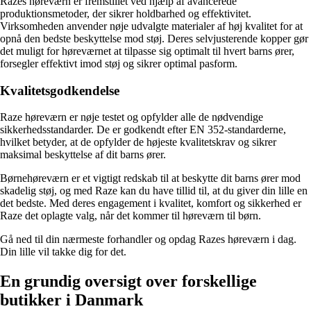
Razes høreværn er fremstillet ved hjælp af avancerede
produktionsmetoder, der sikrer holdbarhed og effektivitet.
Virksomheden anvender nøje udvalgte materialer af høj kvalitet for at
opnå den bedste beskyttelse mod støj. Deres selvjusterende kopper gør
det muligt for høreværnet at tilpasse sig optimalt til hvert barns ører,
forsegler effektivt imod støj og sikrer optimal pasform.
Kvalitetsgodkendelse
Raze høreværn er nøje testet og opfylder alle de nødvendige
sikkerhedsstandarder. De er godkendt efter EN 352-standarderne,
hvilket betyder, at de opfylder de højeste kvalitetskrav og sikrer
maksimal beskyttelse af dit barns ører.
Børnehøreværn er et vigtigt redskab til at beskytte dit barns ører mod
skadelig støj, og med Raze kan du have tillid til, at du giver din lille en
det bedste. Med deres engagement i kvalitet, komfort og sikkerhed er
Raze det oplagte valg, når det kommer til høreværn til børn.
Gå ned til din nærmeste forhandler og opdag Razes høreværn i dag.
Din lille vil takke dig for det.
En grundig oversigt over forskellige
butikker i Danmark