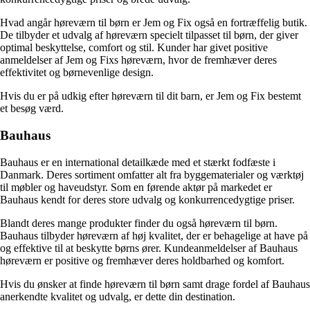
Hvad angår høreværn til børn er Jem og Fix også en fortræffelig butik.
De tilbyder et udvalg af høreværn specielt tilpasset til børn, der giver
optimal beskyttelse, comfort og stil. Kunder har givet positive
anmeldelser af Jem og Fixs høreværn, hvor de fremhæver deres
effektivitet og børnevenlige design.
Hvis du er på udkig efter høreværn til dit barn, er Jem og Fix bestemt
et besøg værd.
Bauhaus
Bauhaus er en international detailkæde med et stærkt fodfæste i
Danmark. Deres sortiment omfatter alt fra byggematerialer og værktøj
til møbler og haveudstyr. Som en førende aktør på markedet er
Bauhaus kendt for deres store udvalg og konkurrencedygtige priser.
Blandt deres mange produkter finder du også høreværn til børn.
Bauhaus tilbyder høreværn af høj kvalitet, der er behagelige at have på
og effektive til at beskytte børns ører. Kundeanmeldelser af Bauhaus
høreværn er positive og fremhæver deres holdbarhed og komfort.
Hvis du ønsker at finde høreværn til børn samt drage fordel af Bauhaus
anerkendte kvalitet og udvalg, er dette din destination.