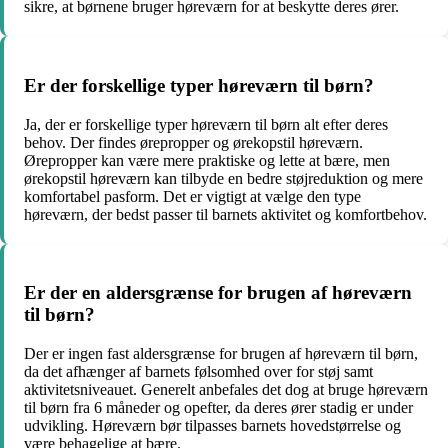
sikre, at børnene bruger høreværn for at beskytte deres ører.
Er der forskellige typer høreværn til børn?
Ja, der er forskellige typer høreværn til børn alt efter deres
behov. Der findes ørepropper og ørekopstil høreværn.
Ørepropper kan være mere praktiske og lette at bære, men
ørekopstil høreværn kan tilbyde en bedre støjreduktion og mere
komfortabel pasform. Det er vigtigt at vælge den type
høreværn, der bedst passer til barnets aktivitet og komfortbehov.
Er der en aldersgrænse for brugen af høreværn
til børn?
Der er ingen fast aldersgrænse for brugen af høreværn til børn,
da det afhænger af barnets følsomhed over for støj samt
aktivitetsniveauet. Generelt anbefales det dog at bruge høreværn
til børn fra 6 måneder og opefter, da deres ører stadig er under
udvikling. Høreværn bør tilpasses barnets hovedstørrelse og
være behagelige at bære.