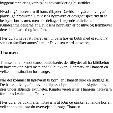
byggematerialer og værktøj til haveartikler og husartikler.
Hvad angår høreværn til børn, tilbyder Davidsen også et udvalg af
pålidelige produkter. Davidsens høreværn er designet specifikt til at
beskytte børns ører, mens de deltager i støjende aktiviteter.
Kundeanmeldelserne af Davidsens høreværn er positive og fremhæver
deres holdbarhed og komfort.
Hvis du vil have fat i høreværn til børn hos en butik med et solidt ry
samt en familiær atmosfære, er Davidsen værd at overveje.
Thansen
Thansen er en kendt dansk butikskæde, der tilbyder alt fra biltilbehør
til haveartikler. Med mere end 90 butikker i Danmark er Thansen en
velkendt destination for mange.
Når det kommer til høreværn til børn, er Thansen ikke en undtagelse.
De har et udvalg af høreværn tilpasset børn, der kan beskytte deres
ører under støjende aktiviteter. Kunder værdsætter Thansens høreværn
for deres kvalitet og effektivitet.
Hvis du er på udkig efter høreværn til børn og ønsker at handle hos en
velkendt butik, bør du overveje at besøge Thansen.