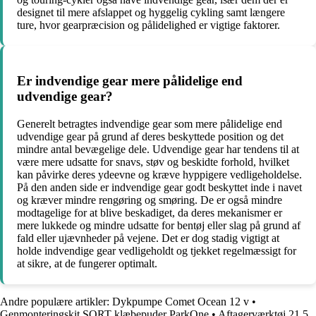
designet til mere afslappet og hyggelig cykling samt længere
ture, hvor gearpræcision og pålidelighed er vigtige faktorer.
Er indvendige gear mere pålidelige end
udvendige gear?
Generelt betragtes indvendige gear som mere pålidelige end
udvendige gear på grund af deres beskyttede position og det
mindre antal bevægelige dele. Udvendige gear har tendens til at
være mere udsatte for snavs, støv og beskidte forhold, hvilket
kan påvirke deres ydeevne og kræve hyppigere vedligeholdelse.
På den anden side er indvendige gear godt beskyttet inde i navet
og kræver mindre rengøring og smøring. De er også mindre
modtagelige for at blive beskadiget, da deres mekanismer er
mere lukkede og mindre udsatte for bentøj eller slag på grund af
fald eller ujævnheder på vejene. Det er dog stadig vigtigt at
holde indvendige gear vedligeholdt og tjekket regelmæssigt for
at sikre, at de fungerer optimalt.
Andre populære artikler:
Dykpumpe Comet Ocean 12 v
•
Genmonteringskit SORT klæbepuder ParkOne
•
Aftagerværktøj 21,5