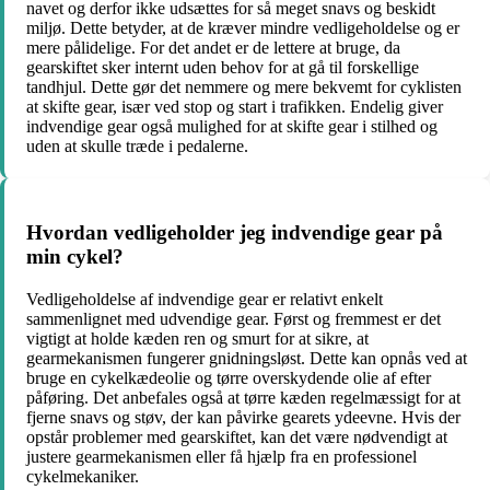
navet og derfor ikke udsættes for så meget snavs og beskidt
miljø. Dette betyder, at de kræver mindre vedligeholdelse og er
mere pålidelige. For det andet er de lettere at bruge, da
gearskiftet sker internt uden behov for at gå til forskellige
tandhjul. Dette gør det nemmere og mere bekvemt for cyklisten
at skifte gear, især ved stop og start i trafikken. Endelig giver
indvendige gear også mulighed for at skifte gear i stilhed og
uden at skulle træde i pedalerne.
Hvordan vedligeholder jeg indvendige gear på
min cykel?
Vedligeholdelse af indvendige gear er relativt enkelt
sammenlignet med udvendige gear. Først og fremmest er det
vigtigt at holde kæden ren og smurt for at sikre, at
gearmekanismen fungerer gnidningsløst. Dette kan opnås ved at
bruge en cykelkædeolie og tørre overskydende olie af efter
påføring. Det anbefales også at tørre kæden regelmæssigt for at
fjerne snavs og støv, der kan påvirke gearets ydeevne. Hvis der
opstår problemer med gearskiftet, kan det være nødvendigt at
justere gearmekanismen eller få hjælp fra en professionel
cykelmekaniker.