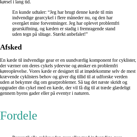
kørsel i lang tid.
En kunde udtaler: “Jeg har brugt denne kæde til min
indvendige gearcykel i flere måneder nu, og den har
overgået mine forventninger. Jeg har oplevet problemfri
gearskiftning, og kæden er stadig i fremragende stand
uden tegn på slitage. Stærkt anbefalet!”
Afsked
En kæde til indvendige gear er en uundværlig komponent for cyklister,
der værner om deres cykels ydeevne og ønsker en problemfri
køreoplevelse. Vores kæde er designet til at imødekomme selv de mest
krævende cyklisters behov og giver dig tillid til at udforske verden
uden at bekymre dig om gearproblemer. Så tag det næste skridt og
opgrader din cykel med en kæde, der vil få dig til at træde glædeligt
gennem byens gader eller på eventyr i naturen.
Fordele