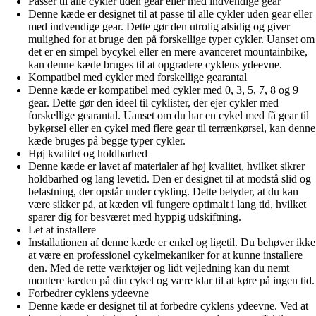
Passer til alle cykler uden gear eller med indvendige gear
Denne kæde er designet til at passe til alle cykler uden gear eller
med indvendige gear. Dette gør den utrolig alsidig og giver
mulighed for at bruge den på forskellige typer cykler. Uanset om
det er en simpel bycykel eller en mere avanceret mountainbike,
kan denne kæde bruges til at opgradere cyklens ydeevne.
Kompatibel med cykler med forskellige gearantal
Denne kæde er kompatibel med cykler med 0, 3, 5, 7, 8 og 9
gear. Dette gør den ideel til cyklister, der ejer cykler med
forskellige gearantal. Uanset om du har en cykel med få gear til
bykørsel eller en cykel med flere gear til terrænkørsel, kan denne
kæde bruges på begge typer cykler.
Høj kvalitet og holdbarhed
Denne kæde er lavet af materialer af høj kvalitet, hvilket sikrer
holdbarhed og lang levetid. Den er designet til at modstå slid og
belastning, der opstår under cykling. Dette betyder, at du kan
være sikker på, at kæden vil fungere optimalt i lang tid, hvilket
sparer dig for besværet med hyppig udskiftning.
Let at installere
Installationen af denne kæde er enkel og ligetil. Du behøver ikke
at være en professionel cykelmekaniker for at kunne installere
den. Med de rette værktøjer og lidt vejledning kan du nemt
montere kæden på din cykel og være klar til at køre på ingen tid.
Forbedrer cyklens ydeevne
Denne kæde er designet til at forbedre cyklens ydeevne. Ved at