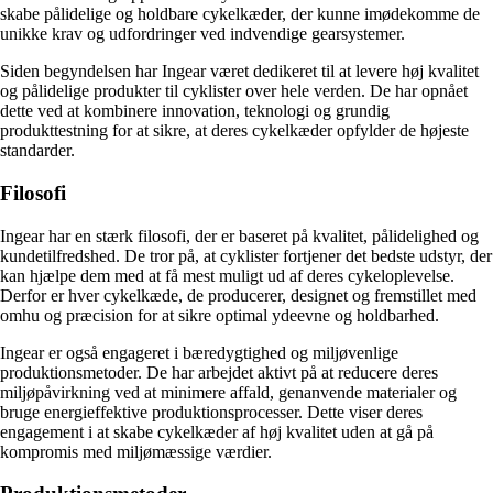
skabe pålidelige og holdbare cykelkæder, der kunne imødekomme de
unikke krav og udfordringer ved indvendige gearsystemer.
Siden begyndelsen har Ingear været dedikeret til at levere høj kvalitet
og pålidelige produkter til cyklister over hele verden. De har opnået
dette ved at kombinere innovation, teknologi og grundig
produkttestning for at sikre, at deres cykelkæder opfylder de højeste
standarder.
Filosofi
Ingear har en stærk filosofi, der er baseret på kvalitet, pålidelighed og
kundetilfredshed. De tror på, at cyklister fortjener det bedste udstyr, der
kan hjælpe dem med at få mest muligt ud af deres cykeloplevelse.
Derfor er hver cykelkæde, de producerer, designet og fremstillet med
omhu og præcision for at sikre optimal ydeevne og holdbarhed.
Ingear er også engageret i bæredygtighed og miljøvenlige
produktionsmetoder. De har arbejdet aktivt på at reducere deres
miljøpåvirkning ved at minimere affald, genanvende materialer og
bruge energieffektive produktionsprocesser. Dette viser deres
engagement i at skabe cykelkæder af høj kvalitet uden at gå på
kompromis med miljømæssige værdier.