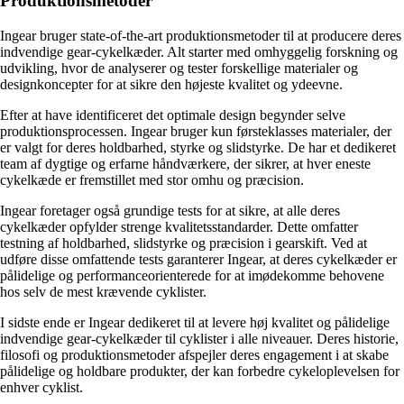
Produktionsmetoder
Ingear bruger state-of-the-art produktionsmetoder til at producere deres
indvendige gear-cykelkæder. Alt starter med omhyggelig forskning og
udvikling, hvor de analyserer og tester forskellige materialer og
designkoncepter for at sikre den højeste kvalitet og ydeevne.
Efter at have identificeret det optimale design begynder selve
produktionsprocessen. Ingear bruger kun førsteklasses materialer, der
er valgt for deres holdbarhed, styrke og slidstyrke. De har et dedikeret
team af dygtige og erfarne håndværkere, der sikrer, at hver eneste
cykelkæde er fremstillet med stor omhu og præcision.
Ingear foretager også grundige tests for at sikre, at alle deres
cykelkæder opfylder strenge kvalitetsstandarder. Dette omfatter
testning af holdbarhed, slidstyrke og præcision i gearskift. Ved at
udføre disse omfattende tests garanterer Ingear, at deres cykelkæder er
pålidelige og performanceorienterede for at imødekomme behovene
hos selv de mest krævende cyklister.
I sidste ende er Ingear dedikeret til at levere høj kvalitet og pålidelige
indvendige gear-cykelkæder til cyklister i alle niveauer. Deres historie,
filosofi og produktionsmetoder afspejler deres engagement i at skabe
pålidelige og holdbare produkter, der kan forbedre cykeloplevelsen for
enhver cyklist.