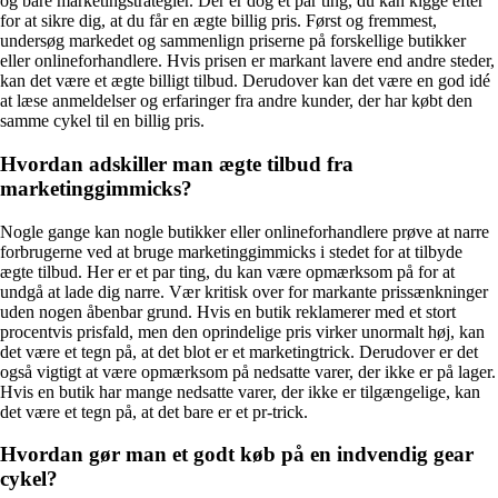
og bare marketingstrategier. Der er dog et par ting, du kan kigge efter
for at sikre dig, at du får en ægte billig pris. Først og fremmest,
undersøg markedet og sammenlign priserne på forskellige butikker
eller onlineforhandlere. Hvis prisen er markant lavere end andre steder,
kan det være et ægte billigt tilbud. Derudover kan det være en god idé
at læse anmeldelser og erfaringer fra andre kunder, der har købt den
samme cykel til en billig pris.
Hvordan adskiller man ægte tilbud fra
marketinggimmicks?
Nogle gange kan nogle butikker eller onlineforhandlere prøve at narre
forbrugerne ved at bruge marketinggimmicks i stedet for at tilbyde
ægte tilbud. Her er et par ting, du kan være opmærksom på for at
undgå at lade dig narre. Vær kritisk over for markante prissænkninger
uden nogen åbenbar grund. Hvis en butik reklamerer med et stort
procentvis prisfald, men den oprindelige pris virker unormalt høj, kan
det være et tegn på, at det blot er et marketingtrick. Derudover er det
også vigtigt at være opmærksom på nedsatte varer, der ikke er på lager.
Hvis en butik har mange nedsatte varer, der ikke er tilgængelige, kan
det være et tegn på, at det bare er et pr-trick.
Hvordan gør man et godt køb på en indvendig gear
cykel?