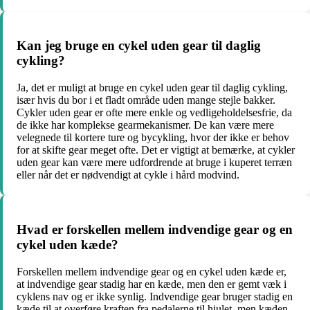
Kan jeg bruge en cykel uden gear til daglig
cykling?
Ja, det er muligt at bruge en cykel uden gear til daglig cykling,
især hvis du bor i et fladt område uden mange stejle bakker.
Cykler uden gear er ofte mere enkle og vedligeholdelsesfrie, da
de ikke har komplekse gearmekanismer. De kan være mere
velegnede til kortere ture og bycykling, hvor der ikke er behov
for at skifte gear meget ofte. Det er vigtigt at bemærke, at cykler
uden gear kan være mere udfordrende at bruge i kuperet terræn
eller når det er nødvendigt at cykle i hård modvind.
Hvad er forskellen mellem indvendige gear og en
cykel uden kæde?
Forskellen mellem indvendige gear og en cykel uden kæde er,
at indvendige gear stadig har en kæde, men den er gemt væk i
cyklens nav og er ikke synlig. Indvendige gear bruger stadig en
kæde til at overføre kraften fra pedalerne til hjulet, men kæden