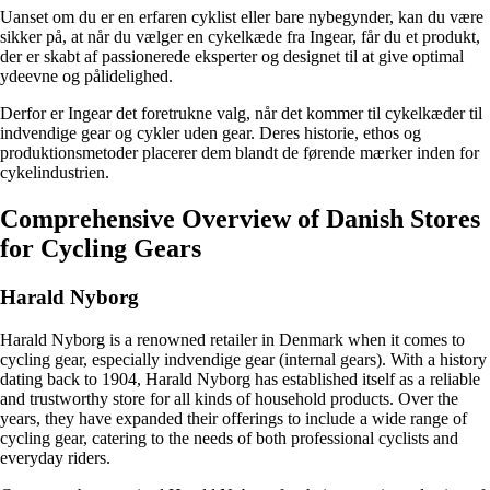
Uanset om du er en erfaren cyklist eller bare nybegynder, kan du være
sikker på, at når du vælger en cykelkæde fra Ingear, får du et produkt,
der er skabt af passionerede eksperter og designet til at give optimal
ydeevne og pålidelighed.
Derfor er Ingear det foretrukne valg, når det kommer til cykelkæder til
indvendige gear og cykler uden gear. Deres historie, ethos og
produktionsmetoder placerer dem blandt de førende mærker inden for
cykelindustrien.
Comprehensive Overview of Danish Stores
for Cycling Gears
Harald Nyborg
Harald Nyborg is a renowned retailer in Denmark when it comes to
cycling gear, especially indvendige gear (internal gears). With a history
dating back to 1904, Harald Nyborg has established itself as a reliable
and trustworthy store for all kinds of household products. Over the
years, they have expanded their offerings to include a wide range of
cycling gear, catering to the needs of both professional cyclists and
everyday riders.