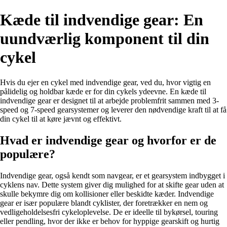
Kæde til indvendige gear: En
uundværlig komponent til din
cykel
Hvis du ejer en cykel med indvendige gear, ved du, hvor vigtig en
pålidelig og holdbar kæde er for din cykels ydeevne. En kæde til
indvendige gear er designet til at arbejde problemfrit sammen med 3-
speed og 7-speed gearsystemer og leverer den nødvendige kraft til at få
din cykel til at køre jævnt og effektivt.
Hvad er indvendige gear og hvorfor er de
populære?
Indvendige gear, også kendt som navgear, er et gearsystem indbygget i
cyklens nav. Dette system giver dig mulighed for at skifte gear uden at
skulle bekymre dig om kollisioner eller beskidte kæder. Indvendige
gear er især populære blandt cyklister, der foretrækker en nem og
vedligeholdelsesfri cykeloplevelse. De er ideelle til bykørsel, touring
eller pendling, hvor der ikke er behov for hyppige gearskift og hurtig