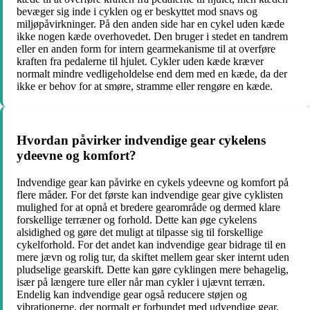
bevæger sig inde i cyklen og er beskyttet mod snavs og
miljøpåvirkninger. På den anden side har en cykel uden kæde
ikke nogen kæde overhovedet. Den bruger i stedet en tandrem
eller en anden form for intern gearmekanisme til at overføre
kraften fra pedalerne til hjulet. Cykler uden kæde kræver
normalt mindre vedligeholdelse end dem med en kæde, da der
ikke er behov for at smøre, stramme eller rengøre en kæde.
Hvordan påvirker indvendige gear cykelens
ydeevne og komfort?
Indvendige gear kan påvirke en cykels ydeevne og komfort på
flere måder. For det første kan indvendige gear give cyklisten
mulighed for at opnå et bredere gearområde og dermed klare
forskellige terræner og forhold. Dette kan øge cykelens
alsidighed og gøre det muligt at tilpasse sig til forskellige
cykelforhold. For det andet kan indvendige gear bidrage til en
mere jævn og rolig tur, da skiftet mellem gear sker internt uden
pludselige gearskift. Dette kan gøre cyklingen mere behagelig,
især på længere ture eller når man cykler i ujævnt terræn.
Endelig kan indvendige gear også reducere støjen og
vibrationerne, der normalt er forbundet med udvendige gear,