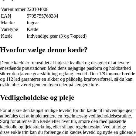
Varenummer
220104008
EAN
5705755768384
Mærke
Ingear
Varetype
Kæde
Kæde
Indvendige gear (3 og 7-speed)
Hvorfor vælge denne kæde?
Denne kæde er fremstillet af højeste kvalitet og designet til at levere
enestående præstationer. Med dens nøjagtige pasform og holdbarhed
sikrer den jævne gearskiftning og lang levetid. Den 1/8 tommer bredde
og 112 led garanterer en sikker og pålidelig kraftoverførsel, så du kan
cykle ubesværet gennem byen eller på længere ture.
Vedligeholdelse og pleje
For at sikre den længst mulige levetid for din kæde til indvendige gear
anbefales det at implementere en regelmæssig vedligeholdelsesrutine.
Sørg for at rense din kæde efter hver tur, smøre den med passende
kædeolie og tjek strækning eller slitage regelmæssigt. Ved at følge
disse enkle trin kan du forlænge din kædes levetid og nyde en glidende