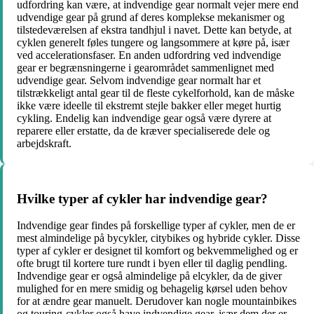
udfordring kan være, at indvendige gear normalt vejer mere end
udvendige gear på grund af deres komplekse mekanismer og
tilstedeværelsen af ​​ekstra tandhjul i navet. Dette kan betyde, at
cyklen generelt føles tungere og langsommere at køre på, især
ved accelerationsfaser. En anden udfordring ved indvendige
gear er begrænsningerne i gearområdet sammenlignet med
udvendige gear. Selvom indvendige gear normalt har et
tilstrækkeligt antal gear til de fleste cykelforhold, kan de måske
ikke være ideelle til ekstremt stejle bakker eller meget hurtig
cykling. Endelig kan indvendige gear også være dyrere at
reparere eller erstatte, da de kræver specialiserede dele og
arbejdskraft.
Hvilke typer af cykler har indvendige gear?
Indvendige gear findes på forskellige typer af cykler, men de er
mest almindelige på bycykler, citybikes og hybride cykler. Disse
typer af cykler er designet til komfort og bekvemmelighed og er
ofte brugt til kortere ture rundt i byen eller til daglig pendling.
Indvendige gear er også almindelige på elcykler, da de giver
mulighed for en mere smidig og behagelig kørsel uden behov
for at ændre gear manuelt. Derudover kan nogle mountainbikes
og touring-cykler også have indvendige gear, især dem der er