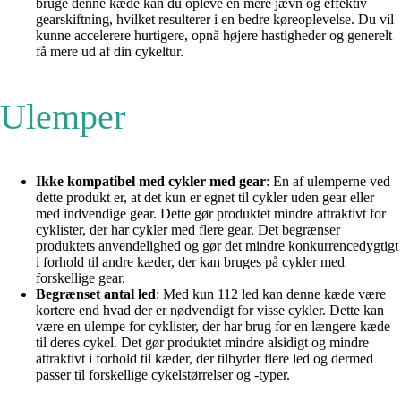
bruge denne kæde kan du opleve en mere jævn og effektiv
gearskiftning, hvilket resulterer i en bedre køreoplevelse. Du vil
kunne accelerere hurtigere, opnå højere hastigheder og generelt
få mere ud af din cykeltur.
Ulemper
Ikke kompatibel med cykler med gear
: En af ulemperne ved
dette produkt er, at det kun er egnet til cykler uden gear eller
med indvendige gear. Dette gør produktet mindre attraktivt for
cyklister, der har cykler med flere gear. Det begrænser
produktets anvendelighed og gør det mindre konkurrencedygtigt
i forhold til andre kæder, der kan bruges på cykler med
forskellige gear.
Begrænset antal led
: Med kun 112 led kan denne kæde være
kortere end hvad der er nødvendigt for visse cykler. Dette kan
være en ulempe for cyklister, der har brug for en længere kæde
til deres cykel. Det gør produktet mindre alsidigt og mindre
attraktivt i forhold til kæder, der tilbyder flere led og dermed
passer til forskellige cykelstørrelser og -typer.