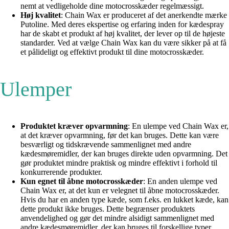
nemt at vedligeholde dine motocrosskæder regelmæssigt.
Høj kvalitet
: Chain Wax er produceret af det anerkendte mærke
Putoline. Med deres ekspertise og erfaring inden for kædespray
har de skabt et produkt af høj kvalitet, der lever op til de højeste
standarder. Ved at vælge Chain Wax kan du være sikker på at få
et pålideligt og effektivt produkt til dine motocrosskæder.
Ulemper
Produktet kræver opvarmning
: En ulempe ved Chain Wax er,
at det kræver opvarmning, før det kan bruges. Dette kan være
besværligt og tidskrævende sammenlignet med andre
kædesmøremidler, der kan bruges direkte uden opvarmning. Det
gør produktet mindre praktisk og mindre effektivt i forhold til
konkurrerende produkter.
Kun egnet til åbne motocrosskæder
: En anden ulempe ved
Chain Wax er, at det kun er velegnet til åbne motocrosskæder.
Hvis du har en anden type kæde, som f.eks. en lukket kæde, kan
dette produkt ikke bruges. Dette begrænser produktets
anvendelighed og gør det mindre alsidigt sammenlignet med
andre kædesmøremidler, der kan bruges til forskellige typer