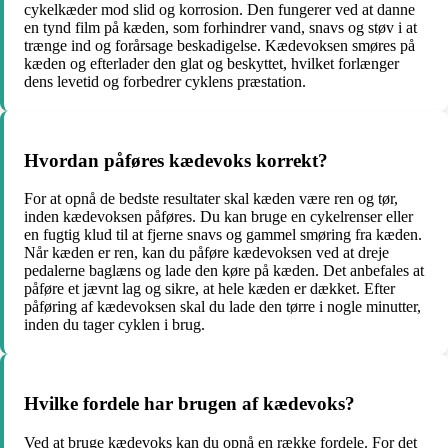
cykelkæder mod slid og korrosion. Den fungerer ved at danne
en tynd film på kæden, som forhindrer vand, snavs og støv i at
trænge ind og forårsage beskadigelse. Kædevoksen smøres på
kæden og efterlader den glat og beskyttet, hvilket forlænger
dens levetid og forbedrer cyklens præstation.
Hvordan påføres kædevoks korrekt?
For at opnå de bedste resultater skal kæden være ren og tør,
inden kædevoksen påføres. Du kan bruge en cykelrenser eller
en fugtig klud til at fjerne snavs og gammel smøring fra kæden.
Når kæden er ren, kan du påføre kædevoksen ved at dreje
pedalerne baglæns og lade den køre på kæden. Det anbefales at
påføre et jævnt lag og sikre, at hele kæden er dækket. Efter
påføring af kædevoksen skal du lade den tørre i nogle minutter,
inden du tager cyklen i brug.
Hvilke fordele har brugen af kædevoks?
Ved at bruge kædevoks kan du opnå en række fordele. For det