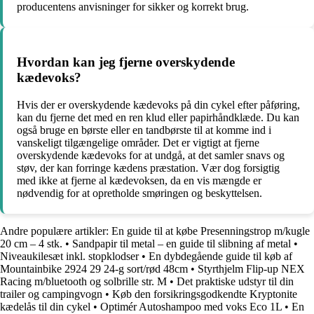
producentens anvisninger for sikker og korrekt brug.
Hvordan kan jeg fjerne overskydende
kædevoks?
Hvis der er overskydende kædevoks på din cykel efter påføring,
kan du fjerne det med en ren klud eller papirhåndklæde. Du kan
også bruge en børste eller en tandbørste til at komme ind i
vanskeligt tilgængelige områder. Det er vigtigt at fjerne
overskydende kædevoks for at undgå, at det samler snavs og
støv, der kan forringe kædens præstation. Vær dog forsigtig
med ikke at fjerne al kædevoksen, da en vis mængde er
nødvendig for at opretholde smøringen og beskyttelsen.
Andre populære artikler:
En guide til at købe Presenningstrop m/kugle
20 cm – 4 stk.
•
Sandpapir til metal – en guide til slibning af metal
•
Niveaukilesæt inkl. stopklodser
•
En dybdegående guide til køb af
Mountainbike 2924 29 24-g sort/rød 48cm
•
Styrthjelm Flip-up NEX
Racing m/bluetooth og solbrille str. M
•
Det praktiske udstyr til din
trailer og campingvogn
•
Køb den forsikringsgodkendte Kryptonite
kædelås til din cykel
•
Optimér Autoshampoo med voks Eco 1L
•
En