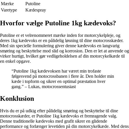
Mærke
Putoline
Varetype
Kædespray
Hvorfor vælge Putoline 1kg kædevoks?
Putoline er et velrenommeret mærke inden for motorcykelpleje, og
deres 1kg kædevoks er en pålidelig løsning til dine motocrosskæder.
Med sin specielle formulering giver denne kædevoks en langvarig
smøring og beskyttelse mod slid og korrosion. Den er let at anvende og
virker hurtigt, hvilket gør vedligeholdelsen af din motorcykelkæde til
en enkel opgave.
“Putoline 1kg kædevoksen har været min trofaste
følgesvend på motocrossbanen i flere år. Den holder min
kæde i topform og sikrer en optimal præstation hver
gang.” – Lukas, motocrossentusiast
Konklusion
Hvis du er på udkig efter pålidelig smøring og beskyttelse til dine
motocrosskæder, er Putoline 1kg kædevoks et fremragende valg.
Denne traditionelle kædevoks med grafit sikrer en glidende
performance og forlænger levetiden på din motorcykelkæde. Med dens