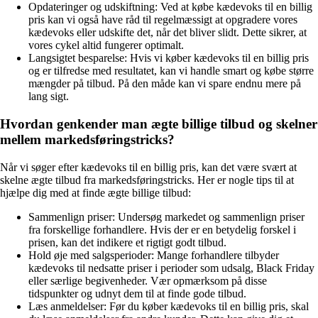
Opdateringer og udskiftning: Ved at købe kædevoks til en billig
pris kan vi også have råd til regelmæssigt at opgradere vores
kædevoks eller udskifte det, når det bliver slidt. Dette sikrer, at
vores cykel altid fungerer optimalt.
Langsigtet besparelse: Hvis vi køber kædevoks til en billig pris
og er tilfredse med resultatet, kan vi handle smart og købe større
mængder på tilbud. På den måde kan vi spare endnu mere på
lang sigt.
Hvordan genkender man ægte billige tilbud og skelner
mellem markedsføringstricks?
Når vi søger efter kædevoks til en billig pris, kan det være svært at
skelne ægte tilbud fra markedsføringstricks. Her er nogle tips til at
hjælpe dig med at finde ægte billige tilbud:
Sammenlign priser: Undersøg markedet og sammenlign priser
fra forskellige forhandlere. Hvis der er en betydelig forskel i
prisen, kan det indikere et rigtigt godt tilbud.
Hold øje med salgsperioder: Mange forhandlere tilbyder
kædevoks til nedsatte priser i perioder som udsalg, Black Friday
eller særlige begivenheder. Vær opmærksom på disse
tidspunkter og udnyt dem til at finde gode tilbud.
Læs anmeldelser: Før du køber kædevoks til en billig pris, skal