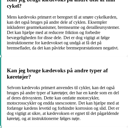
cykel?
Mens kædevoks primært er beregnet til at smøre cykelkæden,
kan det også bruges på andre dele af cyklen. Eksempler
inkluderer gearmekanismer, bremsearme og derailleursystemer.
Det kan hjælpe med at reducere friktion og forbedre
bevægeligheden for disse dele. Det er dog vigtigt at følge
instruktionerne for kædevokset og undgå at få det på
bremseflader, da det kan påvirke bremsepræstationen negativt.
Kan jeg bruge kædevoks på andre typer af
køretøjer?
Selvom kædevoks primært anvendes til cykler, kan det også
bruges på andre typer af køretøjer, der har en kæde som en del
af deres drivsystem. Dette kan omfatte motorcykler,
motocrosscykler og endda snescootere. Det kan hjælpe med at
forlænge kædens levetid og forhindre korrosion og slid. Det er
dog vigtigt at sikre, at kædevoksen er egnet til det pågældende
køretøj, og at instruktionerne følges nøje.