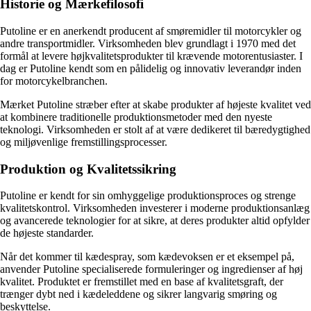
Historie og Mærkefilosofi
Putoline er en anerkendt producent af smøremidler til motorcykler og
andre transportmidler. Virksomheden blev grundlagt i 1970 med det
formål at levere højkvalitetsprodukter til krævende motorentusiaster. I
dag er Putoline kendt som en pålidelig og innovativ leverandør inden
for motorcykelbranchen.
Mærket Putoline stræber efter at skabe produkter af højeste kvalitet ved
at kombinere traditionelle produktionsmetoder med den nyeste
teknologi. Virksomheden er stolt af at være dedikeret til bæredygtighed
og miljøvenlige fremstillingsprocesser.
Produktion og Kvalitetssikring
Putoline er kendt for sin omhyggelige produktionsproces og strenge
kvalitetskontrol. Virksomheden investerer i moderne produktionsanlæg
og avancerede teknologier for at sikre, at deres produkter altid opfylder
de højeste standarder.
Når det kommer til kædespray, som kædevoksen er et eksempel på,
anvender Putoline specialiserede formuleringer og ingredienser af høj
kvalitet. Produktet er fremstillet med en base af kvalitetsgraft, der
trænger dybt ned i kædeleddene og sikrer langvarig smøring og
beskyttelse.