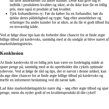
du læse anmeldelser fra andre kunder. Dette kan give dig et
indblik i produktets kvalitet og sikre, at du ikke kun får en billig
pris, men også et produkt af høj kvalitet.
Tjek forhandlerens ry: Før du køber fra en forhandler, bør du
tjekke deres pålidelighed og rygte. Søg efter anmeldelser og
erfaringer fra andre kunder for at sikre, at du får et godt tilbud fra
en troværdig kilde.
Ved at følge disse tips kan du forbedre dine chancer for at finde ægte
billige tilbud på kædevoks, samtidig med at du undgår at blive narret af
markedsføringstricks.
Konklusion
At finde kædevoks til en billig pris kan være en fordelagtig måde at
spare penge på, samtidig med at du opretholder din cykels optimale
ydeevne. Ved at følge de råd og tips, der er nævnt i denne artikel, kan
du øge dine chancer for at finde ægte billige tilbud på kædevoks og
træffe en informeret beslutning ved dit næste køb.
Lad ikke markedsføringstricks narre dig – søg efter ægte tilbud og spar
penge, mens du nyder godt af en kvalitetsprodukt til din cykel!