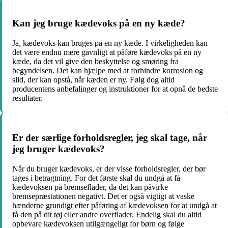
Kan jeg bruge kædevoks på en ny kæde?
Ja, kædevoks kan bruges på en ny kæde. I virkeligheden kan
det være endnu mere gavnligt at påføre kædevoks på en ny
kæde, da det vil give den beskyttelse og smøring fra
begyndelsen. Det kan hjælpe med at forhindre korrosion og
slid, der kan opstå, når kæden er ny. Følg dog altid
producentens anbefalinger og instruktioner for at opnå de bedste
resultater.
Er der særlige forholdsregler, jeg skal tage, når
jeg bruger kædevoks?
Når du bruger kædevoks, er der visse forholdsregler, der bør
tages i betragtning. For det første skal du undgå at få
kædevoksen på bremseflader, da det kan påvirke
bremsepræstationen negativt. Det er også vigtigt at vaske
hænderne grundigt efter påføring af kædevoksen for at undgå at
få den på dit tøj eller andre overflader. Endelig skal du altid
opbevare kædevoksen utilgængeligt for børn og følge