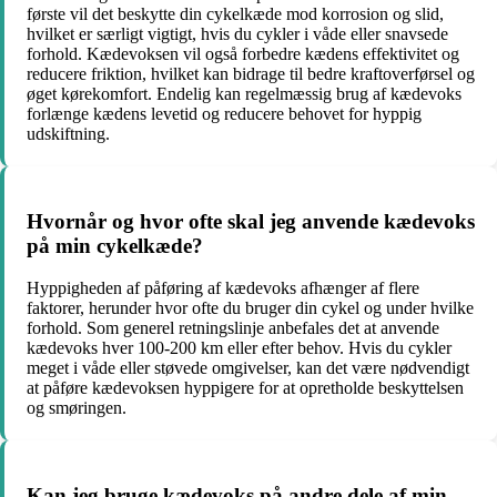
første vil det beskytte din cykelkæde mod korrosion og slid,
hvilket er særligt vigtigt, hvis du cykler i våde eller snavsede
forhold. Kædevoksen vil også forbedre kædens effektivitet og
reducere friktion, hvilket kan bidrage til bedre kraftoverførsel og
øget kørekomfort. Endelig kan regelmæssig brug af kædevoks
forlænge kædens levetid og reducere behovet for hyppig
udskiftning.
Hvornår og hvor ofte skal jeg anvende kædevoks
på min cykelkæde?
Hyppigheden af påføring af kædevoks afhænger af flere
faktorer, herunder hvor ofte du bruger din cykel og under hvilke
forhold. Som generel retningslinje anbefales det at anvende
kædevoks hver 100-200 km eller efter behov. Hvis du cykler
meget i våde eller støvede omgivelser, kan det være nødvendigt
at påføre kædevoksen hyppigere for at opretholde beskyttelsen
og smøringen.
Kan jeg bruge kædevoks på andre dele af min