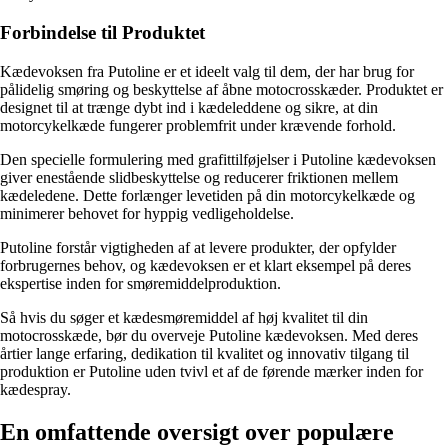
Forbindelse til Produktet
Kædevoksen fra Putoline er et ideelt valg til dem, der har brug for
pålidelig smøring og beskyttelse af åbne motocrosskæder. Produktet er
designet til at trænge dybt ind i kædeleddene og sikre, at din
motorcykelkæde fungerer problemfrit under krævende forhold.
Den specielle formulering med grafittilføjelser i Putoline kædevoksen
giver enestående slidbeskyttelse og reducerer friktionen mellem
kædeledene. Dette forlænger levetiden på din motorcykelkæde og
minimerer behovet for hyppig vedligeholdelse.
Putoline forstår vigtigheden af at levere produkter, der opfylder
forbrugernes behov, og kædevoksen er et klart eksempel på deres
ekspertise inden for smøremiddelproduktion.
Så hvis du søger et kædesmøremiddel af høj kvalitet til din
motocrosskæde, bør du overveje Putoline kædevoksen. Med deres
årtier lange erfaring, dedikation til kvalitet og innovativ tilgang til
produktion er Putoline uden tvivl et af de førende mærker inden for
kædespray.
En omfattende oversigt over populære