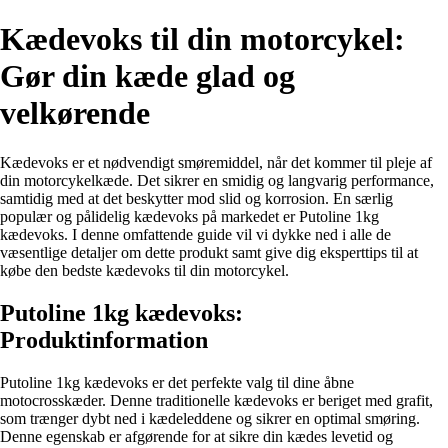
Kædevoks til din motorcykel:
Gør din kæde glad og
velkørende
Kædevoks er et nødvendigt smøremiddel, når det kommer til pleje af
din motorcykelkæde. Det sikrer en smidig og langvarig performance,
samtidig med at det beskytter mod slid og korrosion. En særlig
populær og pålidelig kædevoks på markedet er Putoline 1kg
kædevoks. I denne omfattende guide vil vi dykke ned i alle de
væsentlige detaljer om dette produkt samt give dig eksperttips til at
købe den bedste kædevoks til din motorcykel.
Putoline 1kg kædevoks:
Produktinformation
Putoline 1kg kædevoks er det perfekte valg til dine åbne
motocrosskæder. Denne traditionelle kædevoks er beriget med grafit,
som trænger dybt ned i kædeleddene og sikrer en optimal smøring.
Denne egenskab er afgørende for at sikre din kædes levetid og