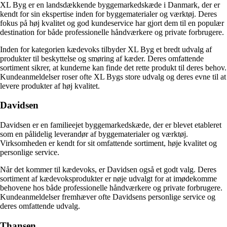
XL Byg er en landsdækkende byggemarkedskæde i Danmark, der er
kendt for sin ekspertise inden for byggematerialer og værktøj. Deres
fokus på høj kvalitet og god kundeservice har gjort dem til en populær
destination for både professionelle håndværkere og private forbrugere.
Inden for kategorien kædevoks tilbyder XL Byg et bredt udvalg af
produkter til beskyttelse og smøring af kæder. Deres omfattende
sortiment sikrer, at kunderne kan finde det rette produkt til deres behov.
Kundeanmeldelser roser ofte XL Bygs store udvalg og deres evne til at
levere produkter af høj kvalitet.
Davidsen
Davidsen er en familieejet byggemarkedskæde, der er blevet etableret
som en pålidelig leverandør af byggematerialer og værktøj.
Virksomheden er kendt for sit omfattende sortiment, høje kvalitet og
personlige service.
Når det kommer til kædevoks, er Davidsen også et godt valg. Deres
sortiment af kædevoksprodukter er nøje udvalgt for at imødekomme
behovene hos både professionelle håndværkere og private forbrugere.
Kundeanmeldelser fremhæver ofte Davidsens personlige service og
deres omfattende udvalg.
Thansen