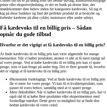
Uanset om du er på udkig efter det bedste udvalg, konkurrencedygtige
priser eller ekspertvejledning, er der en butik på denne liste, der
imødekommer dine behov inden for kategorien kædevoks. Så tag et
kig på disse butikker og find det perfekte produkt til at beskytte og
forbedre kæderne på dine cykler, motorsave eller andre udstyr.
Få kædevoks til en billig pris – Sådan
opnår du gode tilbud
Hvorfor er det vigtigt at få kædevoks til en billig pris?
At finde kædevoks til en billig pris kan være afgørende for mange
mennesker. Når vi køber produkter, ønsker vi alle at få mest muligt ud
af vores penge. Ved at købe kædevoks til en billig pris kan vi spare
penge, som vi kan bruge på andre ting. Der er flere grunde til, hvorfor
det er vigtigt at få kædevoks til en billig pris:
Økonomisk fordelagtigt: Ved at finde kædevoks til en billig pris
får vi mere for vores penge. Vi kan få et kvalitetsprodukt, som
passer til vores behov, samtidig med at vi sparer penge.
Mere fleksibilitet: Når vi køber kædevoks til en billig pris, har vi
også råd til at købe flere produkter eller eksperimentere med
forskellige mærker. Dette giver os mulighed for at finde den
bedste kædevoks til vores cykel.