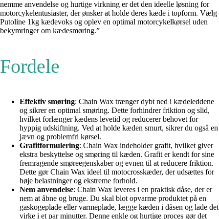
nemme anvendelse og hurtige virkning er det den ideelle løsning for
motorcykelentusiaster, der ønsker at holde deres kæde i topform. Vælg
Putoline 1kg kædevoks og oplev en optimal motorcykelkørsel uden
bekymringer om kædesmøring.”
Fordele
Effektiv smøring
: Chain Wax trænger dybt ned i kædeleddene
og sikrer en optimal smøring. Dette forhindrer friktion og slid,
hvilket forlænger kædens levetid og reducerer behovet for
hyppig udskiftning. Ved at holde kæden smurt, sikrer du også en
jævn og problemfri kørsel.
Grafitformulering
: Chain Wax indeholder grafit, hvilket giver
ekstra beskyttelse og smøring til kæden. Grafit er kendt for sine
fremragende smøreegenskaber og evnen til at reducere friktion.
Dette gør Chain Wax ideel til motocrosskæder, der udsættes for
høje belastninger og ekstreme forhold.
Nem anvendelse
: Chain Wax leveres i en praktisk dåse, der er
nem at åbne og bruge. Du skal blot opvarme produktet på en
gaskogeplade eller varmeplade, lægge kæden i dåsen og lade det
virke i et par minutter. Denne enkle og hurtige proces gør det