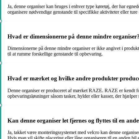
Ja, denne organiser kan bruges i enhver type køretøj, der har egne
organisere nødvendige genstande til specifikke aktiviteter eller ture 
Hvad er dimensionerne på denne mindre organiser
Dimensionerne på denne mindre organiser er ikke angivet i produkti
til at rumme forskellige genstande til opbevaring.
Hvad er mærket og hvilke andre produkter produc
Denne organiser er produceret af mærket RAZE. RAZE er kendt for a
opbevaringsløsninger såsom tasker, hylder eller kasser, der hjælper m
Kan denne organiser let fjernes og flyttes til en and
Ja, takket være monteringssystemet med velcro kan denne organiser let
Hvis man vil skifte placering eller låne organiseren til en anden bil