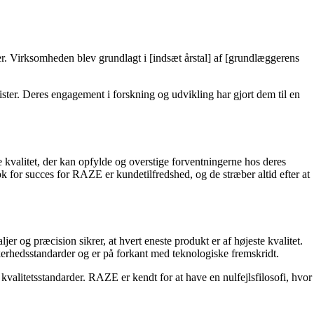
r. Virksomheden blev grundlagt i [indsæt årstal] af [grundlæggerens
ter. Deres engagement i forskning og udvikling har gjort dem til en
te kvalitet, der kan opfylde og overstige forventningerne hos deres
k for succes for RAZE er kundetilfredshed, og de stræber altid efter at
r og præcision sikrer, at hvert eneste produkt er af højeste kvalitet.
erhedsstandarder og er på forkant med teknologiske fremskridt.
e kvalitetsstandarder. RAZE er kendt for at have en nulfejlsfilosofi, hvor