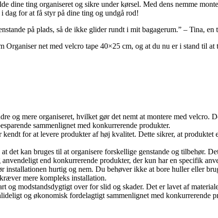
lde dine ting organiseret og sikre under kørsel. Med dens nemme monteri
 dag for at få styr på dine ting og undgå rod!
nstande på plads, så de ikke glider rundt i mit bagagerum.” – Tina, en 
 Organiser net med velcro tape 40×25 cm, og at du nu er i stand til at 
indre og mere organiseret, hvilket gør det nemt at montere med velcro. De
dsbesparende sammenlignet med konkurrerende produkter.
endt for at levere produkter af høj kvalitet. Dette sikrer, at produktet er
, at det kan bruges til at organisere forskellige genstande og tilbehør. D
 anvendeligt end konkurrerende produkter, der kun har en specifik anv
r installationen hurtig og nem. Du behøver ikke at bore huller eller bru
kræver mere kompleks installation.
art og modstandsdygtigt over for slid og skader. Det er lavet af materiale
ålideligt og økonomisk fordelagtigt sammenlignet med konkurrerende prod