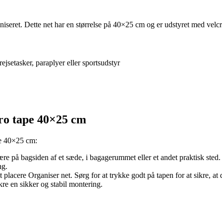
aniseret. Dette net har en størrelse på 40×25 cm og er udstyret med velcr
rejsetasker, paraplyer eller sportsudstyr
ro tape 40×25 cm
pe 40×25 cm:
ære på bagsiden af et sæde, i bagagerummet eller et andet praktisk sted.
ng.
lacere Organiser net. Sørg for at trykke godt på tapen for at sikre, at d
ikre en sikker og stabil montering.