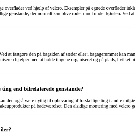
e overflader ved hjælp af velcro. Eksempler på egnede overflader inkl
ige genstande, der normalt kan blive rodet rundt under kørslen. Ved at f
ed at fastgøre den på bagsiden af sæder eller i bagagerummet kan man 
aniseren hjælper med at holde tingene organiseret og på plads, hvilket bid
 ting end bilrelaterede genstande?
, kan den også være nyttig til opbevaring af forskellige ting i andre mil
makeupprodukter på badeværelset. Den alsidige montering med velcro gør 
iler?