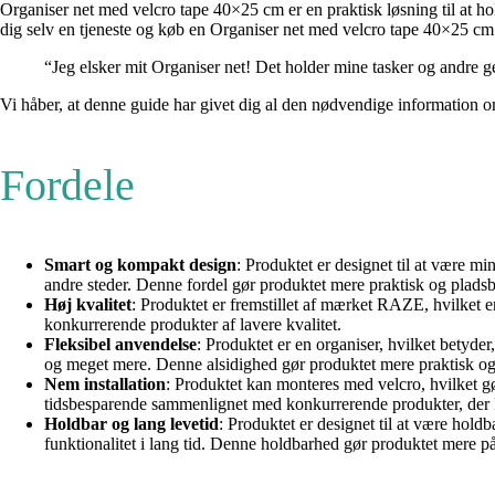
Organiser net med velcro tape 40×25 cm er en praktisk løsning til at ho
dig selv en tjeneste og køb en Organiser net med velcro tape 40×25 cm i
“Jeg elsker mit Organiser net! Det holder mine tasker og andre ge
Vi håber, at denne guide har givet dig al den nødvendige information om
Fordele
Smart og kompakt design
: Produktet er designet til at være m
andre steder. Denne fordel gør produktet mere praktisk og pla
Høj kvalitet
: Produktet er fremstillet af mærket RAZE, hvilket er k
konkurrerende produkter af lavere kvalitet.
Fleksibel anvendelse
: Produktet er en organiser, hvilket betyder
og meget mere. Denne alsidighed gør produktet mere praktisk og
Nem installation
: Produktet kan monteres med velcro, hvilket gø
tidsbesparende sammenlignet med konkurrerende produkter, der 
Holdbar og lang levetid
: Produktet er designet til at være holdb
funktionalitet i lang tid. Denne holdbarhed gør produktet mere p