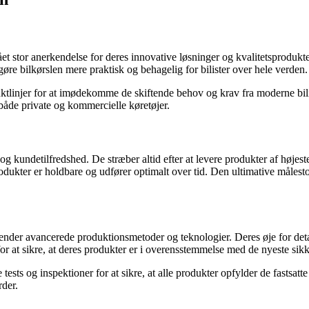
 stor anerkendelse for deres innovative løsninger og kvalitetsprodukte
e bilkørslen mere praktisk og behagelig for bilister over hele verden.
tlinjer for at imødekomme de skiftende behov og krav fra moderne bilis
 både private og kommercielle køretøjer.
 og kundetilfredshed. De stræber altid efter at levere produkter af højes
odukter er holdbare og udfører optimalt over tid. Den ultimative målesto
ender avancerede produktionsmetoder og teknologier. Deres øje for detalje
 at sikre, at deres produkter er i overensstemmelse med de nyeste sikk
ests og inspektioner for at sikre, at alle produkter opfylder de fastsatt
rder.