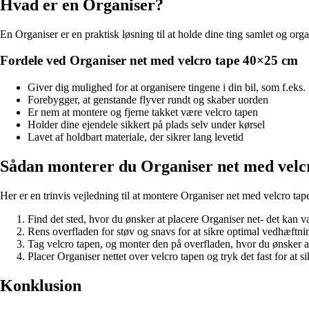
Hvad er en Organiser?
En Organiser er en praktisk løsning til at holde dine ting samlet og org
Fordele ved Organiser net med velcro tape 40×25 cm
Giver dig mulighed for at organisere tingene i din bil, som f.eks. 
Forebygger, at genstande flyver rundt og skaber uorden
Er nem at montere og fjerne takket være velcro tapen
Holder dine ejendele sikkert på plads selv under kørsel
Lavet af holdbart materiale, der sikrer lang levetid
Sådan monterer du Organiser net med velc
Her er en trinvis vejledning til at montere Organiser net med velcro ta
Find det sted, hvor du ønsker at placere Organiser net- det kan v
Rens overfladen for støv og snavs for at sikre optimal vedhæftni
Tag velcro tapen, og monter den på overfladen, hvor du ønsker at p
Placer Organiser nettet over velcro tapen og tryk det fast for at s
Konklusion