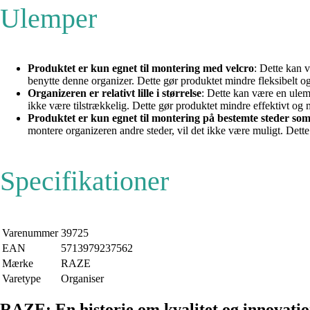
Ulemper
Produktet er kun egnet til montering med velcro
: Dette kan 
benytte denne organizer. Dette gør produktet mindre fleksibelt og
Organizeren er relativt lille i størrelse
: Dette kan være en ulem
ikke være tilstrækkelig. Dette gør produktet mindre effektivt og m
Produktet er kun egnet til montering på bestemte steder s
montere organizeren andre steder, vil det ikke være muligt. Dette 
Specifikationer
Varenummer
39725
EAN
5713979237562
Mærke
RAZE
Varetype
Organiser
RAZE: En historie om kvalitet og innovati