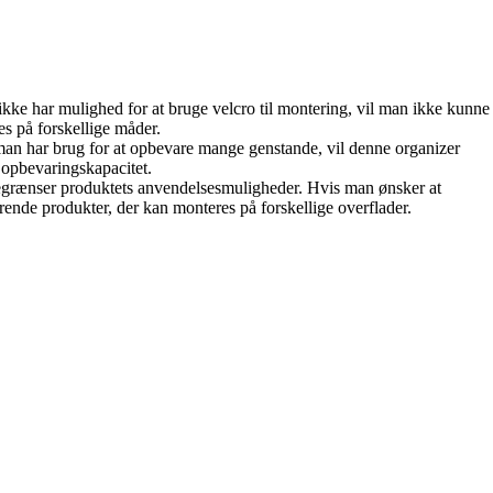
ke har mulighed for at bruge velcro til montering, vil man ikke kunne
es på forskellige måder.
man har brug for at opbevare mange genstande, vil denne organizer
e opbevaringskapacitet.
egrænser produktets anvendelsesmuligheder. Hvis man ønsker at
erende produkter, der kan monteres på forskellige overflader.