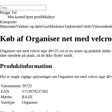
Bygge Tal
Min konto
Opret profil
Mailnyt
Kategorier
Materialer
Vinduer og døre
Gear
Maskiner
Tøj
Interiør
Udeliv
Virksomhed
Køb af Organiser net med velcr
Organiser net med velcro tape 40×25 cm er en smart og praktisk måde at 
dine ejendele på plads, så de ikke flyder rundt.
Produktinformation
Her er nogle vigtige oplysninger om Organiser net med velcro tape 40
Varenummer
39725
EAN
5713979237562
Mærke
RAZE
Varetype
Organiser