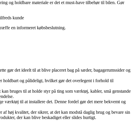
ng og holdbare materiale er det et must-have tilbehør til bilen. Gør
tilfreds kunde
træffe en informeret købsbeslutning.
tte gør det ideelt til at blive placeret bag på sæder, bagagerumssider og
 holdbart og pålideligt, hvilket gør det overlegent i forhold til
et kan bruges til at holde styr på ting som værktøj, kabler, små genstande
endelse.
ge værktøj til at installere det. Denne fordel gør det mere bekvemt og
r af høj kvalitet, der sikrer, at det kan modstå daglig brug og bevare sin
ukter, der kan blive beskadiget eller slides hurtigt.