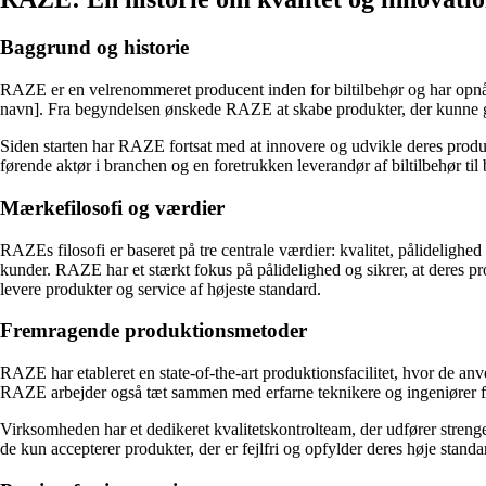
Baggrund og historie
RAZE er en velrenommeret producent inden for biltilbehør og har opnået
navn]. Fra begyndelsen ønskede RAZE at skabe produkter, der kunne gør
Siden starten har RAZE fortsat med at innovere og udvikle deres produk
førende aktør i branchen og en foretrukken leverandør af biltilbehør til
Mærkefilosofi og værdier
RAZEs filosofi er baseret på tre centrale værdier: kvalitet, pålidelighed
kunder. RAZE har et stærkt fokus på pålidelighed og sikrer, at deres pr
levere produkter og service af højeste standard.
Fremragende produktionsmetoder
RAZE har etableret en state-of-the-art produktionsfacilitet, hvor de anv
RAZE arbejder også tæt sammen med erfarne teknikere og ingeniører for
Virksomheden har et dedikeret kvalitetskontrolteam, der udfører strenge t
de kun accepterer produkter, der er fejlfri og opfylder deres høje standa