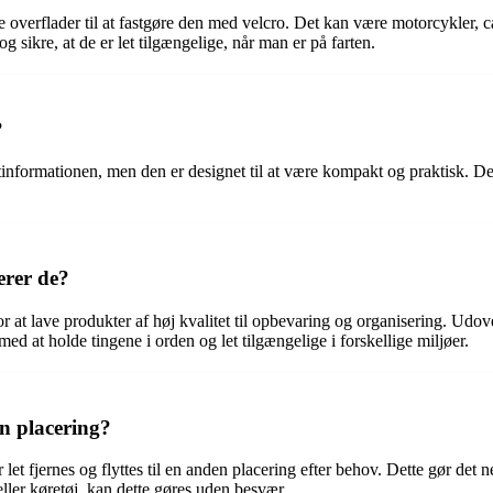
de overflader til at fastgøre den med velcro. Det kan være motorcykler
og sikre, at de er let tilgængelige, når man er på farten.
?
nformationen, men den er designet til at være kompakt og praktisk. Den 
erer de?
t lave produkter af høj kvalitet til opbevaring og organisering. Udov
ed at holde tingene i orden og let tilgængelige i forskellige miljøer.
en placering?
 fjernes og flyttes til en anden placering efter behov. Dette gør det nem
 eller køretøj, kan dette gøres uden besvær.