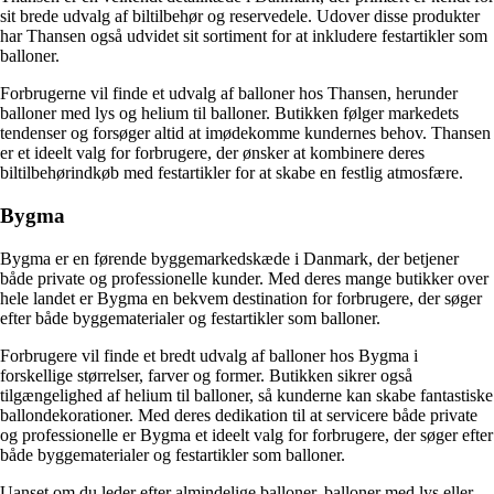
sit brede udvalg af biltilbehør og reservedele. Udover disse produkter
har Thansen også udvidet sit sortiment for at inkludere festartikler som
balloner.
Forbrugerne vil finde et udvalg af balloner hos Thansen, herunder
balloner med lys og helium til balloner. Butikken følger markedets
tendenser og forsøger altid at imødekomme kundernes behov. Thansen
er et ideelt valg for forbrugere, der ønsker at kombinere deres
biltilbehørindkøb med festartikler for at skabe en festlig atmosfære.
Bygma
Bygma er en førende byggemarkedskæde i Danmark, der betjener
både private og professionelle kunder. Med deres mange butikker over
hele landet er Bygma en bekvem destination for forbrugere, der søger
efter både byggematerialer og festartikler som balloner.
Forbrugere vil finde et bredt udvalg af balloner hos Bygma i
forskellige størrelser, farver og former. Butikken sikrer også
tilgængelighed af helium til balloner, så kunderne kan skabe fantastiske
ballondekorationer. Med deres dedikation til at servicere både private
og professionelle er Bygma et ideelt valg for forbrugere, der søger efter
både byggematerialer og festartikler som balloner.
Uanset om du leder efter almindelige balloner, balloner med lys eller