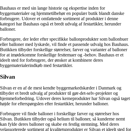
Bauhaus er med sin lange historie og ekspertise inden for
byggematerialer og hjemmetilbehør en populær butik blandt danske
forbrugere. Udover et omfattende sortiment af produkter i denne
kategori har Bauhaus også et bredt udvalg af festartikler, herunder
balloner.
Forbrugere, der leder efter specifikke ballonprodukter som ballonbuer
eller balloner med lyskæde, vil finde et passende udvalg hos Bauhaus.
Butikken tilbyder forskellige størrelser, farver og varianter af balloner
for at imødekomme forskellige festtemaer og -behov. Bauhaus er et
ideelt sted for forbrugere, der ønsker at kombinere deres
byggematerialerindkøb med festartikler.
Silvan
Silvan er en af de mest kendte byggemarkedskæder i Danmark og
tilbyder et bredt udvalg af produkter til gør-det-selv-projekter og
hjemmeforbedring. Udover deres kerneprodukter har Silvan også taget
højde for efterspørgslen efter festartikler, herunder balloner.
Forbrugere vil finde balloner i forskellige farver og størrelser hos
Silvan. Butikken tilbyder også helium til balloner, så kunderne nemt
kan fylde deres balloner og skabe en festlig stemning. Med deres
velassorterede sortiment af kvalitetsprodukter er Silvan et ideelt sted for