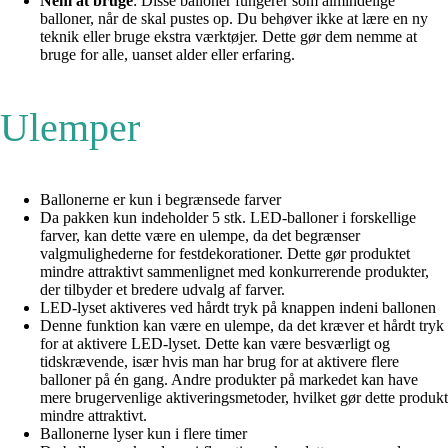
Nem at bruge
: Disse balloner fungerer som almindelige
balloner, når de skal pustes op. Du behøver ikke at lære en ny
teknik eller bruge ekstra værktøjer. Dette gør dem nemme at
bruge for alle, uanset alder eller erfaring.
Ulemper
Ballonerne er kun i begrænsede farver
Da pakken kun indeholder 5 stk. LED-balloner i forskellige
farver, kan dette være en ulempe, da det begrænser
valgmulighederne for festdekorationer. Dette gør produktet
mindre attraktivt sammenlignet med konkurrerende produkter,
der tilbyder et bredere udvalg af farver.
LED-lyset aktiveres ved hårdt tryk på knappen indeni ballonen
Denne funktion kan være en ulempe, da det kræver et hårdt tryk
for at aktivere LED-lyset. Dette kan være besværligt og
tidskrævende, især hvis man har brug for at aktivere flere
balloner på én gang. Andre produkter på markedet kan have
mere brugervenlige aktiveringsmetoder, hvilket gør dette produkt
mindre attraktivt.
Ballonerne lyser kun i flere timer