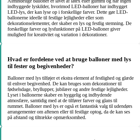
Almindelige balloner er lavet af latex eller gummi og har ingen
indbyggede lyskilder, hvorimod LED-balloner har indbygget
LED-lys, der kan lyse op i forskellige farver. Dette gør LED-
ballonerne ideelle til festlige lejligheder eller som
dekorationselementer, der skaber en lys og festlig stemning. De
forskellige farver og lysfunktioner på LED-balloner giver
mulighed for kreativitet og variation i dekorationer.
Hvad er fordelene ved at bruge balloner med lys
til fester og begivenheder?
Balloner med lys tilføjer et ekstra element af festlighed og glæde
til enhver begivenhed. De kan bruges som dekorationer til
fødselsdage, bryllupper, jubilæer og andre festlige lejligheder.
Lyset i ballonerne skaber en hyggelig og indbydende
atmosfære, samtidig med at de tilfører farver og glans til
rummet. Balloner med lys er også et fantastisk valg til udendørs
arrangementer om aftenen eller til festlige optog, da de kan ses
på afstand og tiltrække opmærksomhed.