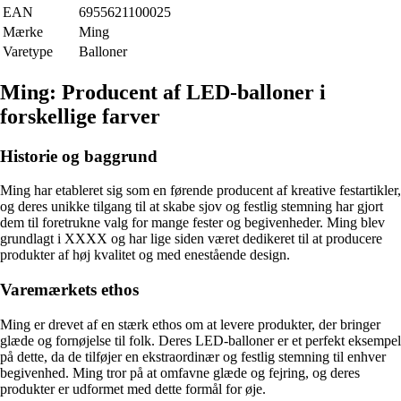
EAN
6955621100025
Mærke
Ming
Varetype
Balloner
Ming: Producent af LED-balloner i
forskellige farver
Historie og baggrund
Ming har etableret sig som en førende producent af kreative festartikler,
og deres unikke tilgang til at skabe sjov og festlig stemning har gjort
dem til foretrukne valg for mange fester og begivenheder. Ming blev
grundlagt i XXXX og har lige siden været dedikeret til at producere
produkter af høj kvalitet og med enestående design.
Varemærkets ethos
Ming er drevet af en stærk ethos om at levere produkter, der bringer
glæde og fornøjelse til folk. Deres LED-balloner er et perfekt eksempel
på dette, da de tilføjer en ekstraordinær og festlig stemning til enhver
begivenhed. Ming tror på at omfavne glæde og fejring, og deres
produkter er udformet med dette formål for øje.