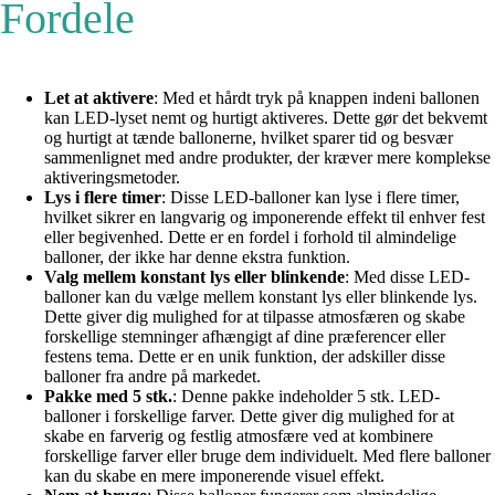
Fordele
Let at aktivere
: Med et hårdt tryk på knappen indeni ballonen
kan LED-lyset nemt og hurtigt aktiveres. Dette gør det bekvemt
og hurtigt at tænde ballonerne, hvilket sparer tid og besvær
sammenlignet med andre produkter, der kræver mere komplekse
aktiveringsmetoder.
Lys i flere timer
: Disse LED-balloner kan lyse i flere timer,
hvilket sikrer en langvarig og imponerende effekt til enhver fest
eller begivenhed. Dette er en fordel i forhold til almindelige
balloner, der ikke har denne ekstra funktion.
Valg mellem konstant lys eller blinkende
: Med disse LED-
balloner kan du vælge mellem konstant lys eller blinkende lys.
Dette giver dig mulighed for at tilpasse atmosfæren og skabe
forskellige stemninger afhængigt af dine præferencer eller
festens tema. Dette er en unik funktion, der adskiller disse
balloner fra andre på markedet.
Pakke med 5 stk.
: Denne pakke indeholder 5 stk. LED-
balloner i forskellige farver. Dette giver dig mulighed for at
skabe en farverig og festlig atmosfære ved at kombinere
forskellige farver eller bruge dem individuelt. Med flere balloner
kan du skabe en mere imponerende visuel effekt.