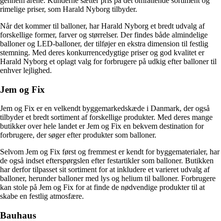
gennem årene. Kunderne sætter pris på det omfattende sortiment og
rimelige priser, som Harald Nyborg tilbyder.
Når det kommer til balloner, har Harald Nyborg et bredt udvalg af
forskellige former, farver og størrelser. Der findes både almindelige
balloner og LED-balloner, der tilføjer en ekstra dimension til festlig
stemning. Med deres konkurrencedygtige priser og god kvalitet er
Harald Nyborg et oplagt valg for forbrugere på udkig efter balloner til
enhver lejlighed.
Jem og Fix
Jem og Fix er en velkendt byggemarkedskæde i Danmark, der også
tilbyder et bredt sortiment af forskellige produkter. Med deres mange
butikker over hele landet er Jem og Fix en bekvem destination for
forbrugere, der søger efter produkter som balloner.
Selvom Jem og Fix først og fremmest er kendt for byggematerialer, har
de også indset efterspørgslen efter festartikler som balloner. Butikken
har derfor tilpasset sit sortiment for at inkludere et varieret udvalg af
balloner, herunder balloner med lys og helium til balloner. Forbrugere
kan stole på Jem og Fix for at finde de nødvendige produkter til at
skabe en festlig atmosfære.
Bauhaus