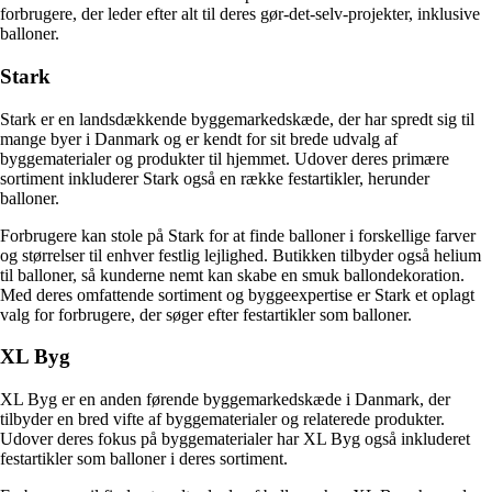
forbrugere, der leder efter alt til deres gør-det-selv-projekter, inklusive
balloner.
Stark
Stark er en landsdækkende byggemarkedskæde, der har spredt sig til
mange byer i Danmark og er kendt for sit brede udvalg af
byggematerialer og produkter til hjemmet. Udover deres primære
sortiment inkluderer Stark også en række festartikler, herunder
balloner.
Forbrugere kan stole på Stark for at finde balloner i forskellige farver
og størrelser til enhver festlig lejlighed. Butikken tilbyder også helium
til balloner, så kunderne nemt kan skabe en smuk ballondekoration.
Med deres omfattende sortiment og byggeexpertise er Stark et oplagt
valg for forbrugere, der søger efter festartikler som balloner.
XL Byg
XL Byg er en anden førende byggemarkedskæde i Danmark, der
tilbyder en bred vifte af byggematerialer og relaterede produkter.
Udover deres fokus på byggematerialer har XL Byg også inkluderet
festartikler som balloner i deres sortiment.