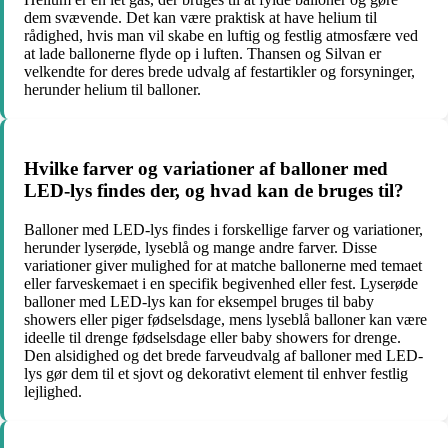
dem svævende. Det kan være praktisk at have helium til
rådighed, hvis man vil skabe en luftig og festlig atmosfære ved
at lade ballonerne flyde op i luften. Thansen og Silvan er
velkendte for deres brede udvalg af festartikler og forsyninger,
herunder helium til balloner.
Hvilke farver og variationer af balloner med
LED-lys findes der, og hvad kan de bruges til?
Balloner med LED-lys findes i forskellige farver og variationer,
herunder lyserøde, lyseblå og mange andre farver. Disse
variationer giver mulighed for at matche ballonerne med temaet
eller farveskemaet i en specifik begivenhed eller fest. Lyserøde
balloner med LED-lys kan for eksempel bruges til baby
showers eller piger fødselsdage, mens lyseblå balloner kan være
ideelle til drenge fødselsdage eller baby showers for drenge.
Den alsidighed og det brede farveudvalg af balloner med LED-
lys gør dem til et sjovt og dekorativt element til enhver festlig
lejlighed.