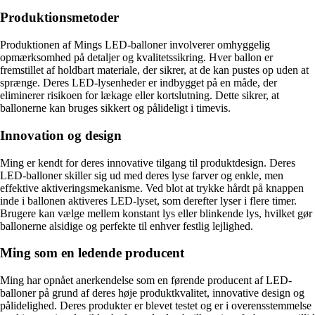
Produktionsmetoder
Produktionen af Mings LED-balloner involverer omhyggelig
opmærksomhed på detaljer og kvalitetssikring. Hver ballon er
fremstillet af holdbart materiale, der sikrer, at de kan pustes op uden at
sprænge. Deres LED-lysenheder er indbygget på en måde, der
eliminerer risikoen for lækage eller kortslutning. Dette sikrer, at
ballonerne kan bruges sikkert og pålideligt i timevis.
Innovation og design
Ming er kendt for deres innovative tilgang til produktdesign. Deres
LED-balloner skiller sig ud med deres lyse farver og enkle, men
effektive aktiveringsmekanisme. Ved blot at trykke hårdt på knappen
inde i ballonen aktiveres LED-lyset, som derefter lyser i flere timer.
Brugere kan vælge mellem konstant lys eller blinkende lys, hvilket gør
ballonerne alsidige og perfekte til enhver festlig lejlighed.
Ming som en ledende producent
Ming har opnået anerkendelse som en førende producent af LED-
balloner på grund af deres høje produktkvalitet, innovative design og
pålidelighed. Deres produkter er blevet testet og er i overensstemmelse