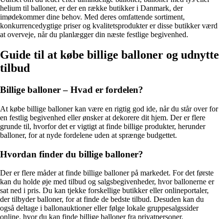
helium til balloner, er der en række butikker i Danmark, der
imødekommer dine behov. Med deres omfattende sortiment,
konkurrencedygtige priser og kvalitetsprodukter er disse butikker værd
at overveje, når du planlægger din næste festlige begivenhed.
Guide til at købe billige balloner og udnytte
tilbud
Billige balloner – Hvad er fordelen?
At købe billige balloner kan være en rigtig god ide, når du står over for
en festlig begivenhed eller ønsker at dekorere dit hjem. Der er flere
grunde til, hvorfor det er vigtigt at finde billige produkter, herunder
balloner, for at nyde fordelene uden at sprænge budgettet.
Hvordan finder du billige balloner?
Der er flere måder at finde billige balloner på markedet. For det første
kan du holde øje med tilbud og salgsbegivenheder, hvor ballonerne er
sat ned i pris. Du kan tjekke forskellige butikker eller onlineportaler,
der tilbyder balloner, for at finde de bedste tilbud. Desuden kan du
også deltage i ballonauktioner eller følge lokale gruppesalgssider
online, hvor du kan finde billige balloner fra privatpersoner.