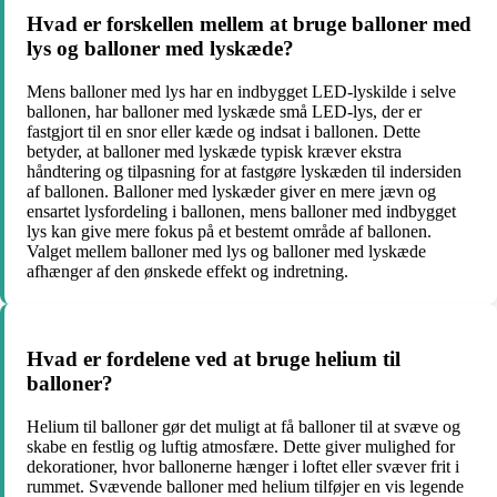
Hvad er forskellen mellem at bruge balloner med
lys og balloner med lyskæde?
Mens balloner med lys har en indbygget LED-lyskilde i selve
ballonen, har balloner med lyskæde små LED-lys, der er
fastgjort til en snor eller kæde og indsat i ballonen. Dette
betyder, at balloner med lyskæde typisk kræver ekstra
håndtering og tilpasning for at fastgøre lyskæden til indersiden
af ballonen. Balloner med lyskæder giver en mere jævn og
ensartet lysfordeling i ballonen, mens balloner med indbygget
lys kan give mere fokus på et bestemt område af ballonen.
Valget mellem balloner med lys og balloner med lyskæde
afhænger af den ønskede effekt og indretning.
Hvad er fordelene ved at bruge helium til
balloner?
Helium til balloner gør det muligt at få balloner til at svæve og
skabe en festlig og luftig atmosfære. Dette giver mulighed for
dekorationer, hvor ballonerne hænger i loftet eller svæver frit i
rummet. Svævende balloner med helium tilføjer en vis legende