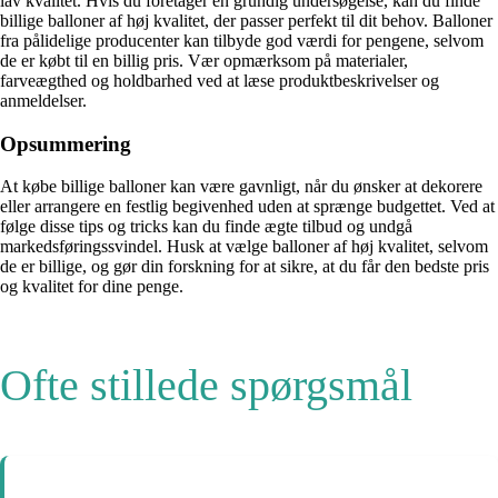
lav kvalitet. Hvis du foretager en grundig undersøgelse, kan du finde
billige balloner af høj kvalitet, der passer perfekt til dit behov. Balloner
fra pålidelige producenter kan tilbyde god værdi for pengene, selvom
de er købt til en billig pris. Vær opmærksom på materialer,
farveægthed og holdbarhed ved at læse produktbeskrivelser og
anmeldelser.
Opsummering
At købe billige balloner kan være gavnligt, når du ønsker at dekorere
eller arrangere en festlig begivenhed uden at sprænge budgettet. Ved at
følge disse tips og tricks kan du finde ægte tilbud og undgå
markedsføringssvindel. Husk at vælge balloner af høj kvalitet, selvom
de er billige, og gør din forskning for at sikre, at du får den bedste pris
og kvalitet for dine penge.
Ofte stillede spørgsmål