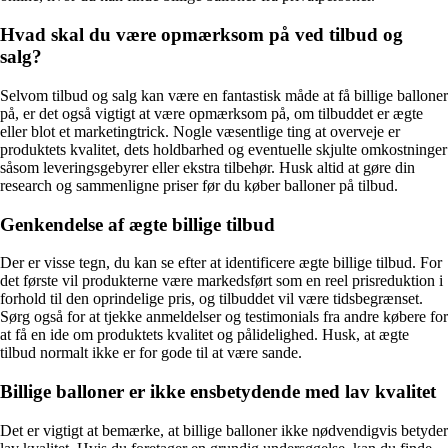
Hvad skal du være opmærksom på ved tilbud og
salg?
Selvom tilbud og salg kan være en fantastisk måde at få billige balloner
på, er det også vigtigt at være opmærksom på, om tilbuddet er ægte
eller blot et marketingtrick. Nogle væsentlige ting at overveje er
produktets kvalitet, dets holdbarhed og eventuelle skjulte omkostninger
såsom leveringsgebyrer eller ekstra tilbehør. Husk altid at gøre din
research og sammenligne priser før du køber balloner på tilbud.
Genkendelse af ægte billige tilbud
Der er visse tegn, du kan se efter at identificere ægte billige tilbud. For
det første vil produkterne være markedsført som en reel prisreduktion i
forhold til den oprindelige pris, og tilbuddet vil være tidsbegrænset.
Sørg også for at tjekke anmeldelser og testimonials fra andre købere for
at få en ide om produktets kvalitet og pålidelighed. Husk, at ægte
tilbud normalt ikke er for gode til at være sande.
Billige balloner er ikke ensbetydende med lav kvalitet
Det er vigtigt at bemærke, at billige balloner ikke nødvendigvis betyder