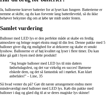
Ja, ballonerne kræver batterier for at lyset kan fungere. Batterierne er
nemme at skifte, og du kan forvente lang batterilevetid, så du ikke
behøver bekymre dig om at løbe tør midt under festen.
Samlet vurdering
Balloner med LED lys er den perfekte måde at skabe en festlig
atmosfære og bringe noget ekstra magi til din fest. Denne pakke med 5
balloner giver dig rig mulighed for at dekorere og skabe et smukt
lysshow. Ballonerne er af høj kvalitet og lyser i flere timer. Du kan
ikke gå galt i byen med dette produkt!
“Jeg brugte balloner med LED lys til min datters
fødselsdagsfest, og det var virkelig en succes! Børnene
elskede dem, og det så fantastisk ud i mørket. Kan klart
anbefales!” – Line, 35
Så hvad venter du på? Gør dit næste arrangement endnu mere
mindeværdigt med balloner med LED lys. Køb din pakke med
balloner i dag og glæd dig til at se deres magiske lys skinne!