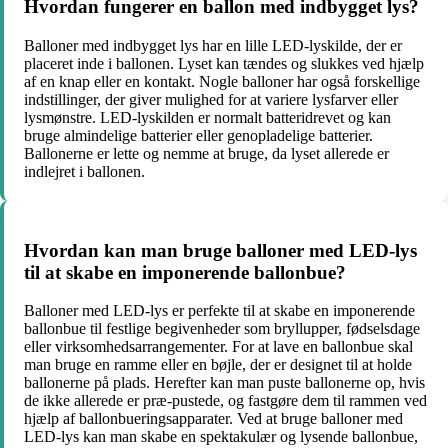
Hvordan fungerer en ballon med indbygget lys?
Balloner med indbygget lys har en lille LED-lyskilde, der er
placeret inde i ballonen. Lyset kan tændes og slukkes ved hjælp
af en knap eller en kontakt. Nogle balloner har også forskellige
indstillinger, der giver mulighed for at variere lysfarver eller
lysmønstre. LED-lyskilden er normalt batteridrevet og kan
bruge almindelige batterier eller genopladelige batterier.
Ballonerne er lette og nemme at bruge, da lyset allerede er
indlejret i ballonen.
Hvordan kan man bruge balloner med LED-lys
til at skabe en imponerende ballonbue?
Balloner med LED-lys er perfekte til at skabe en imponerende
ballonbue til festlige begivenheder som bryllupper, fødselsdage
eller virksomhedsarrangementer. For at lave en ballonbue skal
man bruge en ramme eller en bøjle, der er designet til at holde
ballonerne på plads. Herefter kan man puste ballonerne op, hvis
de ikke allerede er præ-pustede, og fastgøre dem til rammen ved
hjælp af ballonbueringsapparater. Ved at bruge balloner med
LED-lys kan man skabe en spektakulær og lysende ballonbue,