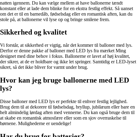
natten igennem. Du kan vælge mellem at have ballonerne tændt
konstant eller at lade dem blinke for en ekstra festlig effekt. Så uanset
om det er til en barnedåb, fødselsdag eller en romantisk aften, kan du
stole på, at ballonerne vil lyse op og bringe smilene frem.
Sikkerhed og kvalitet
Vi forstår, at sikkerhed er vigtig, når det kommer til balloner med lys.
Derfor er denne pakke af balloner med LED lys fra mærket Ming
designet med dine behov i fokus. Ballonerne er lavet af høj kvalitet,
der sikrer, at de er holdbare og ikke let springer. Samtidig er LED-lyset
sikret, så det ikke bliver for varmt under brug.
Hvor kan jeg bruge ballonerne med LED
lys?
Disse balloner med LED lys er perfekte til enhver festlig lejlighed.
Brug dem til at dekorere til fødselsdag, bryllup, jubilæum eller bare en
helt almindelig lørdag aften med vennerne. Du kan også bruge dem til
at skabe en romantisk atmosfære eller som en sjov overraskelse til
børnene. Mulighederne er uendelige!
Har du brug for batterier?