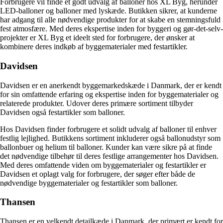
Forbrugere vil finde et godt udvalg af balloner hos XL Byg, herunder
LED-balloner og balloner med lyskæde. Butikken sikrer, at kunderne
har adgang til alle nødvendige produkter for at skabe en stemningsfuld
fest atmosfære. Med deres ekspertise inden for byggeri og gør-det-selv-
projekter er XL Byg et ideelt sted for forbrugere, der ønsker at
kombinere deres indkøb af byggematerialer med festartikler.
Davidsen
Davidsen er en anerkendt byggemarkedskæde i Danmark, der er kendt
for sin omfattende erfaring og ekspertise inden for byggematerialer og
relaterede produkter. Udover deres primære sortiment tilbyder
Davidsen også festartikler som balloner.
Hos Davidsen finder forbrugere et solidt udvalg af balloner til enhver
festlig lejlighed. Butikkens sortiment inkluderer også ballonudstyr som
ballonbuer og helium til balloner. Kunder kan være sikre på at finde
det nødvendige tilbehør til deres festlige arrangementer hos Davidsen.
Med deres omfattende viden om byggematerialer og festartikler er
Davidsen et oplagt valg for forbrugere, der søger efter både de
nødvendige byggematerialer og festartikler som balloner.
Thansen
Thansen er en velkendt detailkæde i Danmark, der primært er kendt for