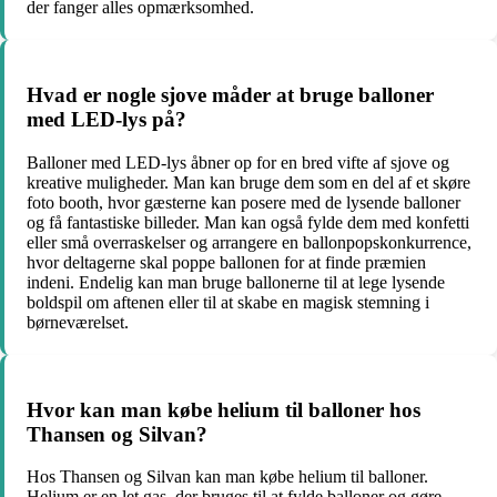
der fanger alles opmærksomhed.
Hvad er nogle sjove måder at bruge balloner
med LED-lys på?
Balloner med LED-lys åbner op for en bred vifte af sjove og
kreative muligheder. Man kan bruge dem som en del af et skøre
foto booth, hvor gæsterne kan posere med de lysende balloner
og få fantastiske billeder. Man kan også fylde dem med konfetti
eller små overraskelser og arrangere en ballonpopskonkurrence,
hvor deltagerne skal poppe ballonen for at finde præmien
indeni. Endelig kan man bruge ballonerne til at lege lysende
boldspil om aftenen eller til at skabe en magisk stemning i
børneværelset.
Hvor kan man købe helium til balloner hos
Thansen og Silvan?
Hos Thansen og Silvan kan man købe helium til balloner.
Helium er en let gas, der bruges til at fylde balloner og gøre