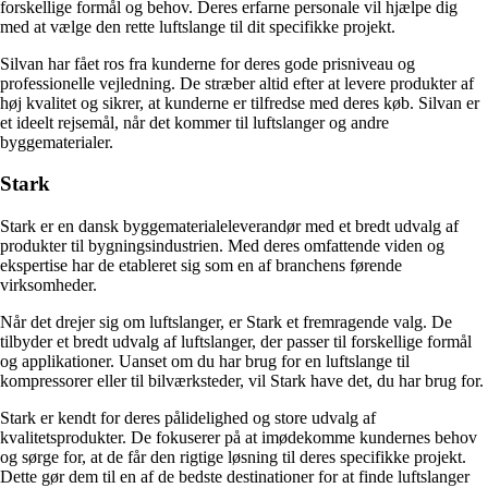
forskellige formål og behov. Deres erfarne personale vil hjælpe dig
med at vælge den rette luftslange til dit specifikke projekt.
Silvan har fået ros fra kunderne for deres gode prisniveau og
professionelle vejledning. De stræber altid efter at levere produkter af
høj kvalitet og sikrer, at kunderne er tilfredse med deres køb. Silvan er
et ideelt rejsemål, når det kommer til luftslanger og andre
byggematerialer.
Stark
Stark er en dansk byggematerialeleverandør med et bredt udvalg af
produkter til bygningsindustrien. Med deres omfattende viden og
ekspertise har de etableret sig som en af branchens førende
virksomheder.
Når det drejer sig om luftslanger, er Stark et fremragende valg. De
tilbyder et bredt udvalg af luftslanger, der passer til forskellige formål
og applikationer. Uanset om du har brug for en luftslange til
kompressorer eller til bilværksteder, vil Stark have det, du har brug for.
Stark er kendt for deres pålidelighed og store udvalg af
kvalitetsprodukter. De fokuserer på at imødekomme kundernes behov
og sørge for, at de får den rigtige løsning til deres specifikke projekt.
Dette gør dem til en af de bedste destinationer for at finde luftslanger