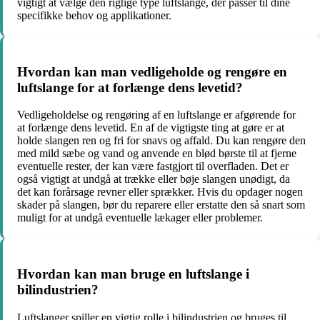
vigtigt at vælge den rigtige type luftslange, der passer til dine
specifikke behov og applikationer.
Hvordan kan man vedligeholde og rengøre en
luftslange for at forlænge dens levetid?
Vedligeholdelse og rengøring af en luftslange er afgørende for
at forlænge dens levetid. En af de vigtigste ting at gøre er at
holde slangen ren og fri for snavs og affald. Du kan rengøre den
med mild sæbe og vand og anvende en blød børste til at fjerne
eventuelle rester, der kan være fastgjort til overfladen. Det er
også vigtigt at undgå at trække eller bøje slangen unødigt, da
det kan forårsage revner eller sprækker. Hvis du opdager nogen
skader på slangen, bør du reparere eller erstatte den så snart som
muligt for at undgå eventuelle lækager eller problemer.
Hvordan kan man bruge en luftslange i
bilindustrien?
Luftslanger spiller en vigtig rolle i bilindustrien og bruges til