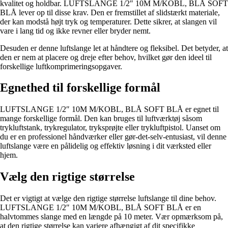
kvalitet og holdbar. LUFTSLANGE 1/2″ 10M M/KOBL, BLÅ SOFT
BLÅ lever op til disse krav. Den er fremstillet af slidstærkt materiale,
der kan modstå højt tryk og temperaturer. Dette sikrer, at slangen vil
vare i lang tid og ikke revner eller bryder nemt.
Desuden er denne luftslange let at håndtere og fleksibel. Det betyder, at
den er nem at placere og dreje efter behov, hvilket gør den ideel til
forskellige luftkomprimeringsopgaver.
Egnethed til forskellige formål
LUFTSLANGE 1/2″ 10M M/KOBL, BLÅ SOFT BLÅ er egnet til
mange forskellige formål. Den kan bruges til luftværktøj såsom
trykluftstank, trykregulator, tryksprøjte eller trykluftpistol. Uanset om
du er en professionel håndværker eller gør-det-selv-entusiast, vil denne
luftslange være en pålidelig og effektiv løsning i dit værksted eller
hjem.
Vælg den rigtige størrelse
Det er vigtigt at vælge den rigtige størrelse luftslange til dine behov.
LUFTSLANGE 1/2″ 10M M/KOBL, BLÅ SOFT BLÅ er en
halvtommes slange med en længde på 10 meter. Vær opmærksom på,
at den rigtige størrelse kan variere afhængigt af dit specifikke