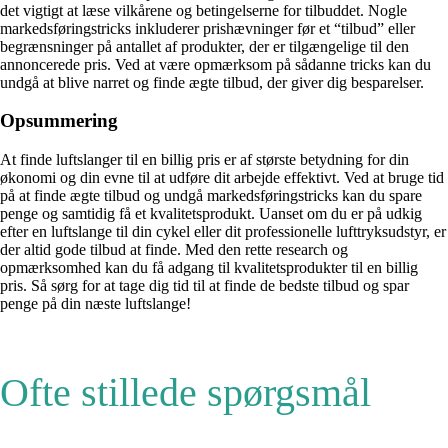
det vigtigt at læse vilkårene og betingelserne for tilbuddet. Nogle
markedsføringstricks inkluderer prishævninger før et “tilbud” eller
begrænsninger på antallet af produkter, der er tilgængelige til den
annoncerede pris. Ved at være opmærksom på sådanne tricks kan du
undgå at blive narret og finde ægte tilbud, der giver dig besparelser.
Opsummering
At finde luftslanger til en billig pris er af største betydning for din
økonomi og din evne til at udføre dit arbejde effektivt. Ved at bruge tid
på at finde ægte tilbud og undgå markedsføringstricks kan du spare
penge og samtidig få et kvalitetsprodukt. Uanset om du er på udkig
efter en luftslange til din cykel eller dit professionelle lufttryksudstyr, er
der altid gode tilbud at finde. Med den rette research og
opmærksomhed kan du få adgang til kvalitetsprodukter til en billig
pris. Så sørg for at tage dig tid til at finde de bedste tilbud og spar
penge på din næste luftslange!
Ofte stillede spørgsmål