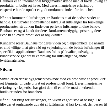
Bauhaus er en international byggemarkedskæde med et bredt udvalg af
produkter til bolig og have. Med deres mangeårige erfaring og
ekspertise har de opnået et godt omdømme inden for branchen.
Når det kommer til luftslanger, er Bauhaus et af de bedste steder at
handle. De tilbyder et omfattende udvalg af luftslanger fra forskellige
producenter, så du kan finde den perfekte luftslange til dine behov.
Bauhaus er også kendt for deres konkurrencedygtige priser og deres
evne til at levere produkter af høj kvalitet.
Kunderne roser Bauhaus for deres viden og hjælpsomhed. De ansatte
er altid villige til at give råd og vejledning om de bedste luftslanger til
specifikke applikationer. Bauhaus fokus på kvalitet, udvalg og
kundeservice gør det til et topvalg for luftslanger og andre
byggematerialer.
Silvan
Silvan er en dansk byggemarkedskæde med en bred vifte af produkter
og løsninger til både privat og professionelt brug. Deres mangeårige
erfaring og ekspertise har gjort dem til en af de mest anerkendte
butikker inden for branchen.
Når du har brug for luftslanger, er Silvan et godt sted at besøge. De
tilbyder et omfattende udvalg af luftslanger af høj kvalitet, der passer til