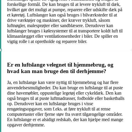
forskellige formål. De kan bruges til at levere trykluft til dæk,
hvilket gør det muligt at pumpe, reparere eller udskifte dæk på
et køretøj. Luftslanger kan også bruges i bilværksteder til at
drive værktøjer og maskiner, der kræver trykluft, såsom
luftnøgler, malesprøjter eller sandblæsere. Derudover kan
luftslanger bruges i kølesystemer til at transportere koldt luft til
klimaanlægget eller ventilationsenheder i biler. De spiller en
vigtig rolle i at opretholde og reparere biler.
Er en luftslange velegnet til hjemmebrug, og
hvad kan man bruge den til derhjemme?
Ja, en luftslange kan være nyttig til hjemmebrug og har flere
anvendelsesmuligheder. Du kan bruge en luftslange til at puste
dine havemøbler, oppustelige legetøj eller cykeldæk. Den kan
også bruges til at puste luftmadrasser, fodbolde eller basketballs
op. Derudover kan en luftslange bruges i visse
rengøringsopgaver, som f.eks. at føre trykluft til at rense
computertaster eller fjerne støv fra svært tilgængelige områder.
En luftslange er et alsidigt redskab, der kan hjælpe med mange
opgaver derhjemme.