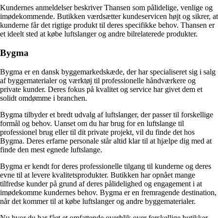
Kundernes anmeldelser beskriver Thansen som pålidelige, venlige og
imødekommende. Butikken værdsætter kundeservicen højt og sikrer, at
kunderne får det rigtige produkt til deres specifikke behov. Thansen er
et ideelt sted at købe luftslanger og andre bilrelaterede produkter.
Bygma
Bygma er en dansk byggemarkedskæde, der har specialiseret sig i salg
af byggematerialer og værktøj til professionelle håndværkere og
private kunder. Deres fokus på kvalitet og service har givet dem et
solidt omdømme i branchen.
Bygma tilbyder et bredt udvalg af luftslanger, der passer til forskellige
formål og behov. Uanset om du har brug for en luftslange til
professionel brug eller til dit private projekt, vil du finde det hos
Bygma. Deres erfarne personale står altid klar til at hjælpe dig med at
finde den mest egnede luftslange.
Bygma er kendt for deres professionelle tilgang til kunderne og deres
evne til at levere kvalitetsprodukter. Butikken har opnået mange
tilfredse kunder på grund af deres pålidelighed og engagement i at
imødekomme kundernes behov. Bygma er en fremragende destination,
når det kommer til at købe luftslanger og andre byggematerialer.
Nu hvor du har fået et omfattende overblik over forskellige butikker