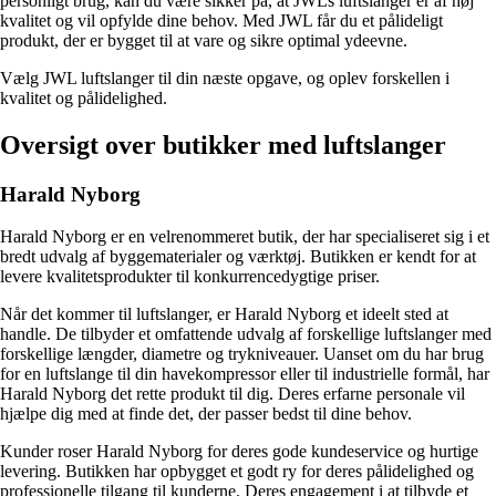
personligt brug, kan du være sikker på, at JWLs luftslanger er af høj
kvalitet og vil opfylde dine behov. Med JWL får du et pålideligt
produkt, der er bygget til at vare og sikre optimal ydeevne.
Vælg JWL luftslanger til din næste opgave, og oplev forskellen i
kvalitet og pålidelighed.
Oversigt over butikker med luftslanger
Harald Nyborg
Harald Nyborg er en velrenommeret butik, der har specialiseret sig i et
bredt udvalg af byggematerialer og værktøj. Butikken er kendt for at
levere kvalitetsprodukter til konkurrencedygtige priser.
Når det kommer til luftslanger, er Harald Nyborg et ideelt sted at
handle. De tilbyder et omfattende udvalg af forskellige luftslanger med
forskellige længder, diametre og trykniveauer. Uanset om du har brug
for en luftslange til din havekompressor eller til industrielle formål, har
Harald Nyborg det rette produkt til dig. Deres erfarne personale vil
hjælpe dig med at finde det, der passer bedst til dine behov.
Kunder roser Harald Nyborg for deres gode kundeservice og hurtige
levering. Butikken har opbygget et godt ry for deres pålidelighed og
professionelle tilgang til kunderne. Deres engagement i at tilbyde et