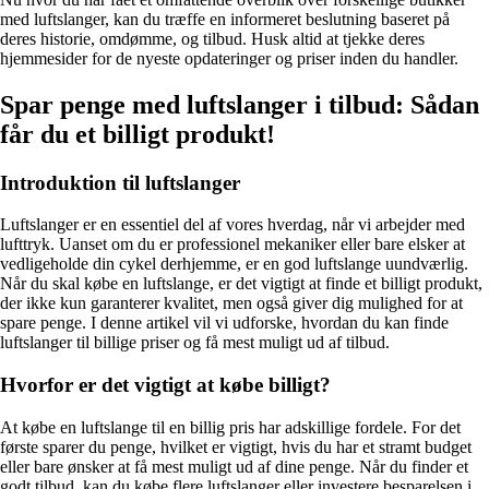
med luftslanger, kan du træffe en informeret beslutning baseret på
deres historie, omdømme, og tilbud. Husk altid at tjekke deres
hjemmesider for de nyeste opdateringer og priser inden du handler.
Spar penge med luftslanger i tilbud: Sådan
får du et billigt produkt!
Introduktion til luftslanger
Luftslanger er en essentiel del af vores hverdag, når vi arbejder med
lufttryk. Uanset om du er professionel mekaniker eller bare elsker at
vedligeholde din cykel derhjemme, er en god luftslange uundværlig.
Når du skal købe en luftslange, er det vigtigt at finde et billigt produkt,
der ikke kun garanterer kvalitet, men også giver dig mulighed for at
spare penge. I denne artikel vil vi udforske, hvordan du kan finde
luftslanger til billige priser og få mest muligt ud af tilbud.
Hvorfor er det vigtigt at købe billigt?
At købe en luftslange til en billig pris har adskillige fordele. For det
første sparer du penge, hvilket er vigtigt, hvis du har et stramt budget
eller bare ønsker at få mest muligt ud af dine penge. Når du finder et
godt tilbud, kan du købe flere luftslanger eller investere besparelsen i