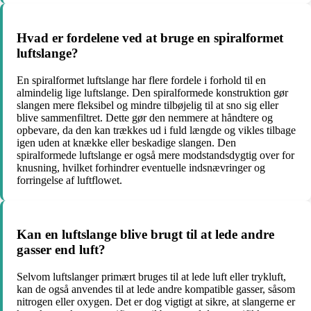
Hvad er fordelene ved at bruge en spiralformet
luftslange?
En spiralformet luftslange har flere fordele i forhold til en
almindelig lige luftslange. Den spiralformede konstruktion gør
slangen mere fleksibel og mindre tilbøjelig til at sno sig eller
blive sammenfiltret. Dette gør den nemmere at håndtere og
opbevare, da den kan trækkes ud i fuld længde og vikles tilbage
igen uden at knække eller beskadige slangen. Den
spiralformede luftslange er også mere modstandsdygtig over for
knusning, hvilket forhindrer eventuelle indsnævringer og
forringelse af luftflowet.
Kan en luftslange blive brugt til at lede andre
gasser end luft?
Selvom luftslanger primært bruges til at lede luft eller trykluft,
kan de også anvendes til at lede andre kompatible gasser, såsom
nitrogen eller oxygen. Det er dog vigtigt at sikre, at slangerne er