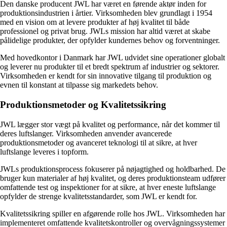
Den danske producent JWL har været en førende aktør inden for
produktionsindustrien i årtier. Virksomheden blev grundlagt i 1954
med en vision om at levere produkter af høj kvalitet til både
professionel og privat brug. JWLs mission har altid været at skabe
pålidelige produkter, der opfylder kundernes behov og forventninger.
Med hovedkontor i Danmark har JWL udvidet sine operationer globalt
og leverer nu produkter til et bredt spektrum af industrier og sektorer.
Virksomheden er kendt for sin innovative tilgang til produktion og
evnen til konstant at tilpasse sig markedets behov.
Produktionsmetoder og Kvalitetssikring
JWL lægger stor vægt på kvalitet og performance, når det kommer til
deres luftslanger. Virksomheden anvender avancerede
produktionsmetoder og avanceret teknologi til at sikre, at hver
luftslange leveres i topform.
JWLs produktionsprocess fokuserer på nøjagtighed og holdbarhed. De
bruger kun materialer af høj kvalitet, og deres produktionsteam udfører
omfattende test og inspektioner for at sikre, at hver eneste luftslange
opfylder de strenge kvalitetsstandarder, som JWL er kendt for.
Kvalitetssikring spiller en afgørende rolle hos JWL. Virksomheden har
implementeret omfattende kvalitetskontroller og overvågningssystemer