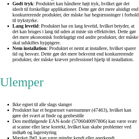
Godt tryk
: Produktet kan håndtere højt tryk, hvilket gør det
ideelt til forskellige applikationer. Dette gør det mere alsidigt end
konkurrerende produkter, der måske har begrænsninger i forhold
til trykstyrke.
Lang levetid
: Produktet har en lang levetid, hvilket betyder, at
det kan bruges i lang tid uden at miste sin effektivitet. Dette gør
det mere økonomisk fordelagtigt end andre produkter, der måske
skal udskiftes hyppigere.
Nem installation
: Produktet er nemt at installere, hvilket sparer
tid og besvær. Dette gør det mere bekvemt end konkurrerende
produkter, der måske kræver professionel hjælp til installation.
Ulemper
Ikke egnet til alle slags slanger
Produktet har et begrænset varenummer (47463), hvilket kan
gøre det svært at finde og genbestille
Den medfølgende EAN-kode (5706040097806) kan være svær
at scanne eller læse korrekt, hvilket kan skabe problemer ved
indkøb og lagerstyring
Mærket JWL kan være mindre kendt eller anerkendt