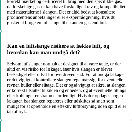
korrekt mærket og certificeret til brug med den specifikke gas,
da forskellige gasser kan have forskellige krav og kompatibilitet
med materialerne i slangen. Det er altid bedst at konsultere
producentens anbefalinger eller ekspertrådgivning, hvis du
ønsker at bruge en luftslange til en anden gas end luft.
Kan en luftslange risikere at lække luft, og
hvordan kan man undgå det?
Selvom luftslanger normalt er designet til at være tætte, er der
altid en vis risiko for lækager, især hvis slangen er blevet
beskadiget eller udsat for overdreven slid. For at undgå lækager
er det vigtigt at kontrollere slangen regelmæssigt for eventuelle
revner, huller eller slitage. Det er også vigtigt at sikre, at slangen
er korrekt tilsluttet til kilden og enheden, og at eventuelle fittings
eller koblinger er strammet ordentligt. Hvis der opdages nogen
lækager, bør slangen repareres eller udskiftes så snart som
muligt for at opretholde en effektiv luftforsyning uden spild eller
tab af tryk.