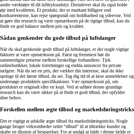
andre værktøjer til dit lufttryksudstyr. Derudover skal du også holde
øje med kvaliteten. Et produkt, der er markant billigere end
konkurrenterne, kan rejse spørgsmål om holdbarhed og ydeevne. Ved
at gøre din research og være opmærksom på de rigtige tilbud, kan du
finde en god balance mellem pris og kvalitet.
Sådan genkender du gode tilbud på luftslanger
Når du skal genkende gode tilbud på luftslanger, er der nogle vigtige
faktorer at være opmærksom på. Først og fremmest bør du
sammenligne priserne mellem forskellige forhandlere. Tjek
onlinebutikker, lokale forretninger og endda annoncer fra private
sælgere. Når du ser en pris, der vækker din interesse, skal du ikke
springe til det første tilbud, du ser. Tag dig tid til at læse anmeldelser og
undersøge produktets specifikationer. Vær opmærksom på, om
produktet er originalt eller en kopi. Ved at udføre denne grundige
research kan du være sikker på at finde et godt tilbud, der opfylder
dine behov.
Forskellen mellem ægte tilbud og markedsføringstricks
Det er vigtigt at adskille ægte tilbud fra markedsføringstricks. Nogle
gange bruger virksomheder ordet “tilbud” til at tiltrække kunder og
skabe en illusion af besparelser. For at undgå at falde i denne fælde er