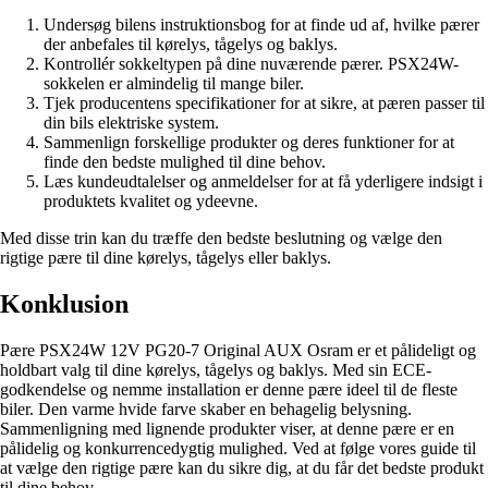
Undersøg bilens instruktionsbog for at finde ud af, hvilke pærer
der anbefales til kørelys, tågelys og baklys.
Kontrollér sokkeltypen på dine nuværende pærer. PSX24W-
sokkelen er almindelig til mange biler.
Tjek producentens specifikationer for at sikre, at pæren passer til
din bils elektriske system.
Sammenlign forskellige produkter og deres funktioner for at
finde den bedste mulighed til dine behov.
Læs kundeudtalelser og anmeldelser for at få yderligere indsigt i
produktets kvalitet og ydeevne.
Med disse trin kan du træffe den bedste beslutning og vælge den
rigtige pære til dine kørelys, tågelys eller baklys.
Konklusion
Pære PSX24W 12V PG20-7 Original AUX Osram er et pålideligt og
holdbart valg til dine kørelys, tågelys og baklys. Med sin ECE-
godkendelse og nemme installation er denne pære ideel til de fleste
biler. Den varme hvide farve skaber en behagelig belysning.
Sammenligning med lignende produkter viser, at denne pære er en
pålidelig og konkurrencedygtig mulighed. Ved at følge vores guide til
at vælge den rigtige pære kan du sikre dig, at du får det bedste produkt
til dine behov.