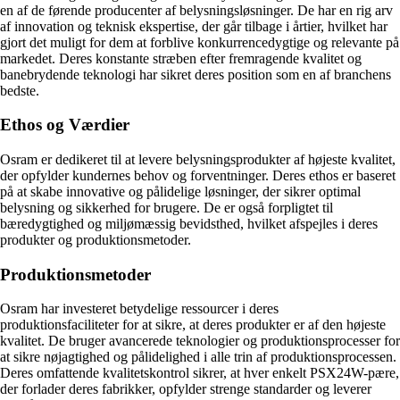
en af de førende producenter af belysningsløsninger. De har en rig arv
af innovation og teknisk ekspertise, der går tilbage i årtier, hvilket har
gjort det muligt for dem at forblive konkurrencedygtige og relevante på
markedet. Deres konstante stræben efter fremragende kvalitet og
banebrydende teknologi har sikret deres position som en af branchens
bedste.
Ethos og Værdier
Osram er dedikeret til at levere belysningsprodukter af højeste kvalitet,
der opfylder kundernes behov og forventninger. Deres ethos er baseret
på at skabe innovative og pålidelige løsninger, der sikrer optimal
belysning og sikkerhed for brugere. De er også forpligtet til
bæredygtighed og miljømæssig bevidsthed, hvilket afspejles i deres
produkter og produktionsmetoder.
Produktionsmetoder
Osram har investeret betydelige ressourcer i deres
produktionsfaciliteter for at sikre, at deres produkter er af den højeste
kvalitet. De bruger avancerede teknologier og produktionsprocesser for
at sikre nøjagtighed og pålidelighed i alle trin af produktionsprocessen.
Deres omfattende kvalitetskontrol sikrer, at hver enkelt PSX24W-pære,
der forlader deres fabrikker, opfylder strenge standarder og leverer