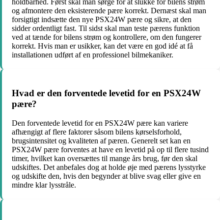
holdbarhed. Først skal man sørge for at slukke for bilens strøm
og afmontere den eksisterende pære korrekt. Dernæst skal man
forsigtigt indsætte den nye PSX24W pære og sikre, at den
sidder ordentligt fast. Til sidst skal man teste pærens funktion
ved at tænde for bilens strøm og kontrollere, om den fungerer
korrekt. Hvis man er usikker, kan det være en god idé at få
installationen udført af en professionel bilmekaniker.
Hvad er den forventede levetid for en PSX24W
pære?
Den forventede levetid for en PSX24W pære kan variere
afhængigt af flere faktorer såsom bilens kørselsforhold,
brugsintensitet og kvaliteten af pæren. Generelt set kan en
PSX24W pære forventes at have en levetid på op til flere tusind
timer, hvilket kan oversættes til mange års brug, før den skal
udskiftes. Det anbefales dog at holde øje med pærens lysstyrke
og udskifte den, hvis den begynder at blive svag eller give en
mindre klar lysstråle.