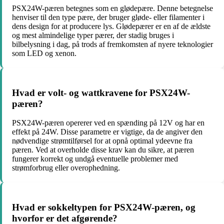
PSX24W-pæren betegnes som en glødepære. Denne betegnelse
henviser til den type pære, der bruger gløde- eller filamenter i
dens design for at producere lys. Glødepærer er en af ​​de ældste
og mest almindelige typer pærer, der stadig bruges i
bilbelysning i dag, på trods af fremkomsten af ​​nyere teknologier
som LED og xenon.
Hvad er volt- og wattkravene for PSX24W-
pæren?
PSX24W-pæren opererer ved en spænding på 12V og har en
effekt på 24W. Disse parametre er vigtige, da de angiver den
nødvendige strømtilførsel for at opnå optimal ydeevne fra
pæren. Ved at overholde disse krav kan du sikre, at pæren
fungerer korrekt og undgå eventuelle problemer med
strømforbrug eller overophedning.
Hvad er sokkeltypen for PSX24W-pæren, og
hvorfor er det afgørende?