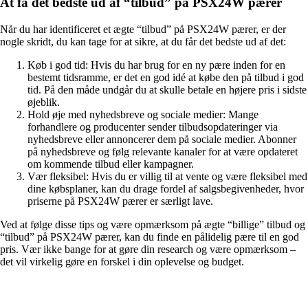
At få det bedste ud af “tilbud” på PSX24W pærer
Når du har identificeret et ægte “tilbud” på PSX24W pærer, er der
nogle skridt, du kan tage for at sikre, at du får det bedste ud af det:
Køb i god tid: Hvis du har brug for en ny pære inden for en
bestemt tidsramme, er det en god idé at købe den på tilbud i god
tid. På den måde undgår du at skulle betale en højere pris i sidste
øjeblik.
Hold øje med nyhedsbreve og sociale medier: Mange
forhandlere og producenter sender tilbudsopdateringer via
nyhedsbreve eller annoncerer dem på sociale medier. Abonner
på nyhedsbreve og følg relevante kanaler for at være opdateret
om kommende tilbud eller kampagner.
Vær fleksibel: Hvis du er villig til at vente og være fleksibel med
dine købsplaner, kan du drage fordel af salgsbegivenheder, hvor
priserne på PSX24W pærer er særligt lave.
Ved at følge disse tips og være opmærksom på ægte “billige” tilbud og
“tilbud” på PSX24W pærer, kan du finde en pålidelig pære til en god
pris. Vær ikke bange for at gøre din research og være opmærksom –
det vil virkelig gøre en forskel i din oplevelse og budget.