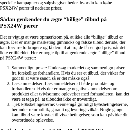
specielle kampagner og salgsbegivenheder, hvor du kan købe
PSX24W pærer til nedsatte priser.
Sådan genkender du ægte “billige” tilbud på
PSX24W pærer
Det er vigtigt at være opmærksom på, at ikke alle “billige” tilbud er
ægte. Der er mange marketing gimmicks og falske tilbud derude, der
kan forvirre forbrugere og få dem til at tro, de får en god pris, når det
ikke er tilfældet. Her er nogle tip til at genkende ægte “billige” tilbud
på PSX24W pærer:
Sammenlign priser: Undersøg markedet og sammenlign priser
fra forskellige forhandlere. Hvis du ser et tilbud, der virker for
godt til at være sandt, så er det måske også.
Læs anmeldelser: Læs anmeldelser af både produktet og
forhandleren. Hvis der er mange negative anmeldelser om
produktet eller tvivlsomme oplevelser med forhandleren, kan det
være et tegn på, at tilbuddet ikke er troværdigt.
Tjek købsbetingelserne: Gennemgå grundigt købsbetingelserne,
herunder returpolitik, garanti og leveringsvilkår. Nogle gange
kan tilbud være knyttet til visse betingelser, som kan påvirke din
overordnede oplevelse.