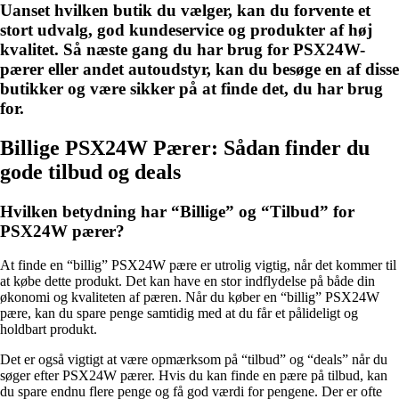
Uanset hvilken butik du vælger, kan du forvente et
stort udvalg, god kundeservice og produkter af høj
kvalitet. Så næste gang du har brug for PSX24W-
pærer eller andet autoudstyr, kan du besøge en af ​​disse
butikker og være sikker på at finde det, du har brug
for.
Billige PSX24W Pærer: Sådan finder du
gode tilbud og deals
Hvilken betydning har “Billige” og “Tilbud” for
PSX24W pærer?
At finde en “billig” PSX24W pære er utrolig vigtig, når det kommer til
at købe dette produkt. Det kan have en stor indflydelse på både din
økonomi og kvaliteten af pæren. Når du køber en “billig” PSX24W
pære, kan du spare penge samtidig med at du får et pålideligt og
holdbart produkt.
Det er også vigtigt at være opmærksom på “tilbud” og “deals” når du
søger efter PSX24W pærer. Hvis du kan finde en pære på tilbud, kan
du spare endnu flere penge og få god værdi for pengene. Der er ofte