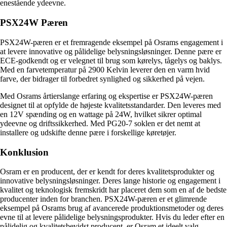
enestående ydeevne.
PSX24W Pæren
PSX24W-pæren er et fremragende eksempel på Osrams engagement i
at levere innovative og pålidelige belysningsløsninger. Denne pære er
ECE-godkendt og er velegnet til brug som kørelys, tågelys og baklys.
Med en farvetemperatur på 2900 Kelvin leverer den en varm hvid
farve, der bidrager til forbedret synlighed og sikkerhed på vejen.
Med Osrams årtierslange erfaring og ekspertise er PSX24W-pæren
designet til at opfylde de højeste kvalitetsstandarder. Den leveres med
en 12V spænding og en wattage på 24W, hvilket sikrer optimal
ydeevne og driftssikkerhed. Med PG20-7 soklen er det nemt at
installere og udskifte denne pære i forskellige køretøjer.
Konklusion
Osram er en producent, der er kendt for deres kvalitetsprodukter og
innovative belysningsløsninger. Deres lange historie og engagement i
kvalitet og teknologisk fremskridt har placeret dem som en af de bedste
producenter inden for branchen. PSX24W-pæren er et glimrende
eksempel på Osrams brug af avancerede produktionsmetoder og deres
evne til at levere pålidelige belysningsprodukter. Hvis du leder efter en
pålidelig og kvalitetsbevidst producent, er Osram et ideelt valg.