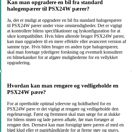
Kan man opgradere en bil fra standard
halogenpærer til PSX24W pærer?
Ja, det er muligt at opgradere en bil fra standard halogenpærer
til PSX24W pærer under visse omstændigheder. Det er vigtigt
at kontrollere bilens specifikationer og lyskonfiguration for at
sikre kompatibilitet. Hvis bilen allerede bruger PSX24W pærer,
kan man opgradere til en mere effektiv eller avanceret version af
samme type. Hvis bilen bruger en anden type halogenpærer,
skal man foretage yderligere forskning og eventuelt konsultere
en bilmekaniker for at afgøre mulighederne for en vellykket
opgradering.
Hvordan kan man rengøre og vedligeholde en
PSX24W pære?
For at opretholde optimal ydeevne og holdbarhed for en
PSX24W pære er det vigtigt at rengøre og vedligeholde den
regelmæssigt. Først og fremmest skal man sørge for at slukke
for bilens strøm og lade pæren afkøle, før man forsøger at
rengøre den. Dernæst kan man forsigtigt tørre pæren af med en
blød klud eller et papirhåndklæde for at fjerne støv og snavs.