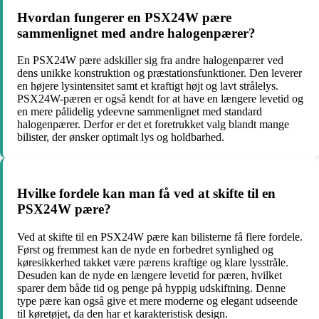
Hvordan fungerer en PSX24W pære
sammenlignet med andre halogenpærer?
En PSX24W pære adskiller sig fra andre halogenpærer ved
dens unikke konstruktion og præstationsfunktioner. Den leverer
en højere lysintensitet samt et kraftigt højt og lavt strålelys.
PSX24W-pæren er også kendt for at have en længere levetid og
en mere pålidelig ydeevne sammenlignet med standard
halogenpærer. Derfor er det et foretrukket valg blandt mange
bilister, der ønsker optimalt lys og holdbarhed.
Hvilke fordele kan man få ved at skifte til en
PSX24W pære?
Ved at skifte til en PSX24W pære kan bilisterne få flere fordele.
Først og fremmest kan de nyde en forbedret synlighed og
køresikkerhed takket være pærens kraftige og klare lysstråle.
Desuden kan de nyde en længere levetid for pæren, hvilket
sparer dem både tid og penge på hyppig udskiftning. Denne
type pære kan også give et mere moderne og elegant udseende
til køretøjet, da den har et karakteristisk design.