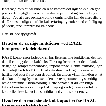
sikre, at du får det bedste køb.
Kort sagt, hvis du vil købe en raze kompressor køleboks til en god
pris, er det vigtigt at være opmærksom på tilbud og finde et ægte
tilbud. Ved at være opmærksom og omhyggelig kan du sikre dig, at
du får mest muligt ud af din købserfaring og ender med en billig og
pålidelig raze kompressor køleboks.
Ofte stillede spørgsmål
Hvad er de særlige funktioner ved RAZE
kompressor køleboksen?
RAZE kompressor køleboksen har flere særlige funktioner, der gør
den til en højtydende køleboks. Først og fremmest er dens slanke
design og kompressorteknologi imponerende. Denne teknologi gør
det muligt for RAZE CC-18 at køle dine mad- og drikkevarer
hurtigt ned eller fryse dem dybt ned. En anden vigtig funktion er, at
den kan køle og fryse uanset udendørstemperaturen og samtidig
have et minimalt strømforbrug. Dette betyder, at du kan bruge
køleboksen både i varmt og koldt vejr og stadig have en effektiv
køle- eller frysekapacitet, samtidig med at du sparer energi.
Hvad er den maksimale kølekapacitet for RAZE
kompressor køleboksen?