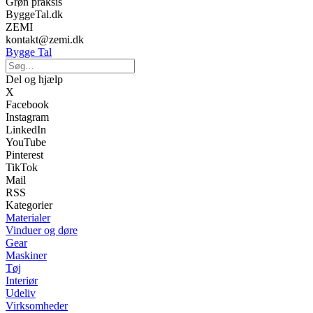
Grøn praksis
ByggeTal.dk
ZEMI
kontakt@zemi.dk
Bygge Tal
Del og hjælp
X
Facebook
Instagram
LinkedIn
YouTube
Pinterest
TikTok
Mail
RSS
Kategorier
Materialer
Vinduer og døre
Gear
Maskiner
Tøj
Interiør
Udeliv
Virksomheder