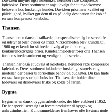
Davidsen tilbyder også kølebokse, herunder raze kompressor
kølebokse. Deres sortiment er nøje udvalgt for at imødekomme
behovene hos forskellige kunder. Davidsen prioriterer kvalitet og
pålidelighed, hvilket gør dem til en pålidelig destination for køb af
en raze kompressor køleboks.
Thansen
Thansen er en dansk detailkæde, der specialiserer sig i reservedele
og udstyr til biler, cykler og fritid. Virksomheden blev grundlagt i
1960 og er kendt for sit brede udvalg af produkter og
konkurrencedygtige priser. Kundeanmeldelser roser ofte Thansen
for deres brede sortiment og venlige kundeservice.
Thansen har også et udvalg af kølebokse, herunder raze kompressor
kølebokse. Deres sortiment inkluderer forskellige størrelser og
modeller, der passer til forskellige behov og budgetter. Du kan finde
en raze kompressor køleboks hos Thansen, der holder dine
fødevarer og drikkevarer friske og kolde på farten.
Bygma
Bygma er en dansk byggemarkedskæde, der blev etableret i 1952.
De har specialiseret sig i at levere produkter til bygge- og
anlægsindustrien. Kundeanmeldelser fremhæver ofte Bygmas gode