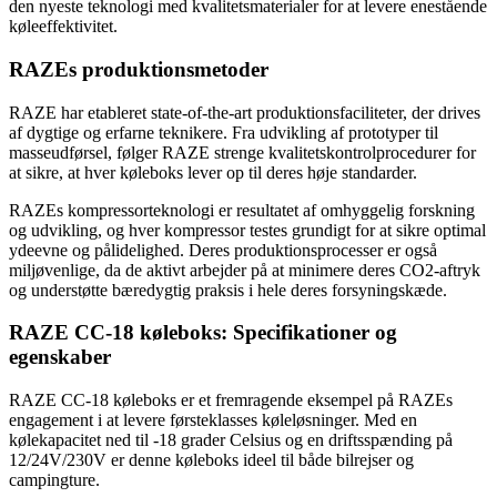
den nyeste teknologi med kvalitetsmaterialer for at levere enestående
køleeffektivitet.
RAZEs produktionsmetoder
RAZE har etableret state-of-the-art produktionsfaciliteter, der drives
af dygtige og erfarne teknikere. Fra udvikling af prototyper til
masseudførsel, følger RAZE strenge kvalitetskontrolprocedurer for
at sikre, at hver køleboks lever op til deres høje standarder.
RAZEs kompressorteknologi er resultatet af omhyggelig forskning
og udvikling, og hver kompressor testes grundigt for at sikre optimal
ydeevne og pålidelighed. Deres produktionsprocesser er også
miljøvenlige, da de aktivt arbejder på at minimere deres CO2-aftryk
og understøtte bæredygtig praksis i hele deres forsyningskæde.
RAZE CC-18 køleboks: Specifikationer og
egenskaber
RAZE CC-18 køleboks er et fremragende eksempel på RAZEs
engagement i at levere førsteklasses køleløsninger. Med en
kølekapacitet ned til -18 grader Celsius og en driftsspænding på
12/24V/230V er denne køleboks ideel til både bilrejser og
campingture.