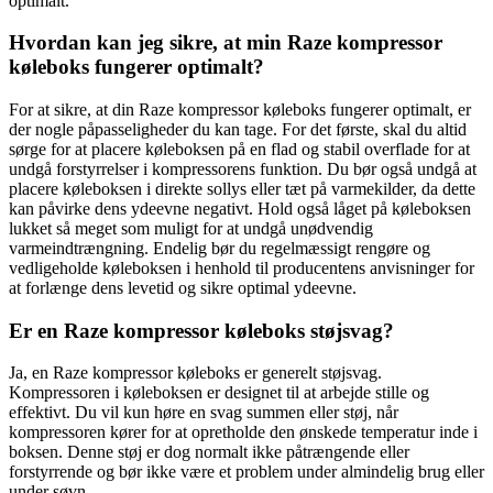
optimalt.
Hvordan kan jeg sikre, at min Raze kompressor
køleboks fungerer optimalt?
For at sikre, at din Raze kompressor køleboks fungerer optimalt, er
der nogle påpasseligheder du kan tage. For det første, skal du altid
sørge for at placere køleboksen på en flad og stabil overflade for at
undgå forstyrrelser i kompressorens funktion. Du bør også undgå at
placere køleboksen i direkte sollys eller tæt på varmekilder, da dette
kan påvirke dens ydeevne negativt. Hold også låget på køleboksen
lukket så meget som muligt for at undgå unødvendig
varmeindtrængning. Endelig bør du regelmæssigt rengøre og
vedligeholde køleboksen i henhold til producentens anvisninger for
at forlænge dens levetid og sikre optimal ydeevne.
Er en Raze kompressor køleboks støjsvag?
Ja, en Raze kompressor køleboks er generelt støjsvag.
Kompressoren i køleboksen er designet til at arbejde stille og
effektivt. Du vil kun høre en svag summen eller støj, når
kompressoren kører for at opretholde den ønskede temperatur inde i
boksen. Denne støj er dog normalt ikke påtrængende eller
forstyrrende og bør ikke være et problem under almindelig brug eller
under søvn.