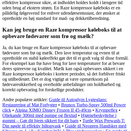
effektive kompressor sikre, at indholdet holdes koldt i længere tid
uden brug af ekstern strøm. En Raze kompressor køleboks er en
pålidelig følgesvend for enhver udendørsentusiast, der ønsker at
opretholde en høj standard for mad- og drikketilberedning.
Kan jeg bruge en Raze kompressor køleboks til at
opbevare fødevarer som frø og mælk?
Ja, du kan bruge en Raze kompressor køleboks til at opbevare
fødevarer som frø og mælk. Den lave temperatur og evnen til at
opretholde en stabil køleeffekt gør det til et godt valg til disse formål.
For eksempel kan frø have brug for lave temperaturer for at bevare
deres spireevne og kvalitet. Mælk kan også opbevares sikkert i en
Raze kompressor køleboks i kortere perioder, så det forbliver friskt
og utilbederørt. Det er dog vigtigt at være opmærksom på
fødevaresikkerhed og overholde anbefalinger om holdbarhed og
korrekt opbevaring for forskellige produkter.
Andre populære artikler:
Guide til Autoglym Lygteglans:
Restaurering af Mat Forlygter
•
Brunox Turbo-Spray 500ml Power
click
•
Alpina XIMO Disney Frozen II 45-49cm
•
Krympeflex
•
Oliekande 300ml med pumpe og flextud
•
Hjørnebeskyttelse i
gummi – Gør dit hjem sikkert for dit barn
•
Turtle Wax Prewash-T:
Din nøgle til effektiv biltopvask
•
Guide til Neopren Handsker med