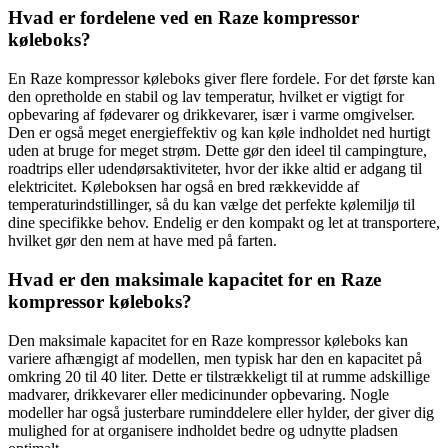
Hvad er fordelene ved en Raze kompressor
køleboks?
En Raze kompressor køleboks giver flere fordele. For det første kan
den opretholde en stabil og lav temperatur, hvilket er vigtigt for
opbevaring af fødevarer og drikkevarer, især i varme omgivelser.
Den er også meget energieffektiv og kan køle indholdet ned hurtigt
uden at bruge for meget strøm. Dette gør den ideel til campingture,
roadtrips eller udendørsaktiviteter, hvor der ikke altid er adgang til
elektricitet. Køleboksen har også en bred rækkevidde af
temperaturindstillinger, så du kan vælge det perfekte kølemiljø til
dine specifikke behov. Endelig er den kompakt og let at transportere,
hvilket gør den nem at have med på farten.
Hvad er den maksimale kapacitet for en Raze
kompressor køleboks?
Den maksimale kapacitet for en Raze kompressor køleboks kan
variere afhængigt af modellen, men typisk har den en kapacitet på
omkring 20 til 40 liter. Dette er tilstrækkeligt til at rumme adskillige
madvarer, drikkevarer eller medicinunder opbevaring. Nogle
modeller har også justerbare ruminddelere eller hylder, der giver dig
mulighed for at organisere indholdet bedre og udnytte pladsen