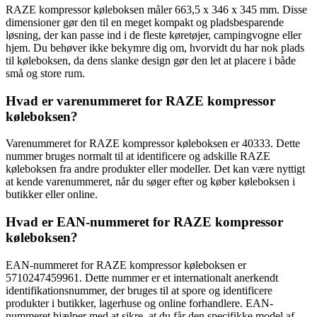
RAZE kompressor køleboksen måler 663,5 x 346 x 345 mm. Disse
dimensioner gør den til en meget kompakt og pladsbesparende
løsning, der kan passe ind i de fleste køretøjer, campingvogne eller
hjem. Du behøver ikke bekymre dig om, hvorvidt du har nok plads
til køleboksen, da dens slanke design gør den let at placere i både
små og store rum.
Hvad er varenummeret for RAZE kompressor
køleboksen?
Varenummeret for RAZE kompressor køleboksen er 40333. Dette
nummer bruges normalt til at identificere og adskille RAZE
køleboksen fra andre produkter eller modeller. Det kan være nyttigt
at kende varenummeret, når du søger efter og køber køleboksen i
butikker eller online.
Hvad er EAN-nummeret for RAZE kompressor
køleboksen?
EAN-nummeret for RAZE kompressor køleboksen er
5710247459961. Dette nummer er et internationalt anerkendt
identifikationsnummer, der bruges til at spore og identificere
produkter i butikker, lagerhuse og online forhandlere. EAN-
nummeret hjælper med at sikre, at du får den specifikke model af