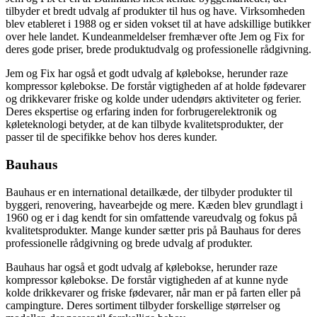
tilbyder et bredt udvalg af produkter til hus og have. Virksomheden
blev etableret i 1988 og er siden vokset til at have adskillige butikker
over hele landet. Kundeanmeldelser fremhæver ofte Jem og Fix for
deres gode priser, brede produktudvalg og professionelle rådgivning.
Jem og Fix har også et godt udvalg af kølebokse, herunder raze
kompressor kølebokse. De forstår vigtigheden af at holde fødevarer
og drikkevarer friske og kolde under udendørs aktiviteter og ferier.
Deres ekspertise og erfaring inden for forbrugerelektronik og
køleteknologi betyder, at de kan tilbyde kvalitetsprodukter, der
passer til de specifikke behov hos deres kunder.
Bauhaus
Bauhaus er en international detailkæde, der tilbyder produkter til
byggeri, renovering, havearbejde og mere. Kæden blev grundlagt i
1960 og er i dag kendt for sin omfattende vareudvalg og fokus på
kvalitetsprodukter. Mange kunder sætter pris på Bauhaus for deres
professionelle rådgivning og brede udvalg af produkter.
Bauhaus har også et godt udvalg af kølebokse, herunder raze
kompressor kølebokse. De forstår vigtigheden af at kunne nyde
kolde drikkevarer og friske fødevarer, når man er på farten eller på
campingture. Deres sortiment tilbyder forskellige størrelser og