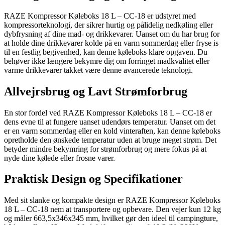
RAZE Kompressor Køleboks 18 L – CC-18 er udstyret med
kompressorteknologi, der sikrer hurtig og pålidelig nedkøling eller
dybfrysning af dine mad- og drikkevarer. Uanset om du har brug for
at holde dine drikkevarer kolde på en varm sommerdag eller fryse is
til en festlig begivenhed, kan denne køleboks klare opgaven. Du
behøver ikke længere bekymre dig om forringet madkvalitet eller
varme drikkevarer takket være denne avancerede teknologi.
Allvejrsbrug og Lavt Strømforbrug
En stor fordel ved RAZE Kompressor Køleboks 18 L – CC-18 er
dens evne til at fungere uanset udendørs temperatur. Uanset om det
er en varm sommerdag eller en kold vinteraften, kan denne køleboks
opretholde den ønskede temperatur uden at bruge meget strøm. Det
betyder mindre bekymring for strømforbrug og mere fokus på at
nyde dine kølede eller frosne varer.
Praktisk Design og Specifikationer
Med sit slanke og kompakte design er RAZE Kompressor Køleboks
18 L – CC-18 nem at transportere og opbevare. Den vejer kun 12 kg
og måler 663,5x346x345 mm, hvilket gør den ideel til campingture,