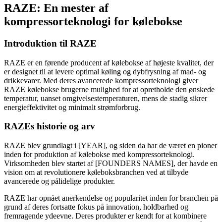
RAZE: En mester af
kompressorteknologi for kølebokse
Introduktion til RAZE
RAZE er en førende producent af kølebokse af højeste kvalitet, der
er designet til at levere optimal køling og dybfrysning af mad- og
drikkevarer. Med deres avancerede kompressorteknologi giver
RAZE kølebokse brugerne mulighed for at opretholde den ønskede
temperatur, uanset omgivelsestemperaturen, mens de stadig sikrer
energieffektivitet og minimalt strømforbrug.
RAZEs historie og arv
RAZE blev grundlagt i [YEAR], og siden da har de været en pioner
inden for produktion af kølebokse med kompressorteknologi.
Virksomheden blev startet af [FOUNDERS NAMES], der havde en
vision om at revolutionere køleboksbranchen ved at tilbyde
avancerede og pålidelige produkter.
RAZE har opnået anerkendelse og popularitet inden for branchen på
grund af deres fortsatte fokus på innovation, holdbarhed og
fremragende ydeevne. Deres produkter er kendt for at kombinere