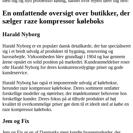
med dig og nyd problemfri køling, uanset hvor rejsen fører dig hen!
En omfattende oversigt over butikker, der
sælger raze kompressor køleboks
Harald Nyborg
Harald Nyborg er en populær dansk detailkæde, der har specialiseret
sig i et bredt udvalg af produkter til bygning, renovering og
havearbejde. Virksomheden blev grundlagt i 1904 og har gennem
årene opnået en solid position på markedet. Kundeanmeldelser roser
ofte Harald Nyborg for deres konkurrencedygtige priser og gode
kundeservice.
Harald Nyborg har også et imponerende udvalg af kølebokse,
herunder raze kompressor kølebokse. Deres sortiment omfatter
forskellige modeller og størrelser, der imødekommer behovene hos
forskellige kunder. Deres fokus på at tilbyde produkter af høj
kvalitet til overkommelige priser gør dem til et ideelt sted at købe en
raze kompressor køleboks.
Jem og Fix
Jem og Fix er en af Danmarks mest kendte byggemarkeder, der