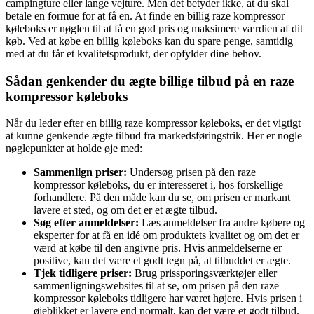
campingture eller lange vejture. Men det betyder ikke, at du skal
betale en formue for at få en. At finde en billig raze kompressor
køleboks er nøglen til at få en god pris og maksimere værdien af dit
køb. Ved at købe en billig køleboks kan du spare penge, samtidig
med at du får et kvalitetsprodukt, der opfylder dine behov.
Sådan genkender du ægte billige tilbud på en raze
kompressor køleboks
Når du leder efter en billig raze kompressor køleboks, er det vigtigt
at kunne genkende ægte tilbud fra markedsføringstrik. Her er nogle
nøglepunkter at holde øje med:
Sammenlign priser:
Undersøg prisen på den raze
kompressor køleboks, du er interesseret i, hos forskellige
forhandlere. På den måde kan du se, om prisen er markant
lavere et sted, og om det er et ægte tilbud.
Søg efter anmeldelser:
Læs anmeldelser fra andre købere og
eksperter for at få en idé om produktets kvalitet og om det er
værd at købe til den angivne pris. Hvis anmeldelserne er
positive, kan det være et godt tegn på, at tilbuddet er ægte.
Tjek tidligere priser:
Brug prissporingsværktøjer eller
sammenligningswebsites til at se, om prisen på den raze
kompressor køleboks tidligere har været højere. Hvis prisen i
øjeblikket er lavere end normalt, kan det være et godt tilbud.