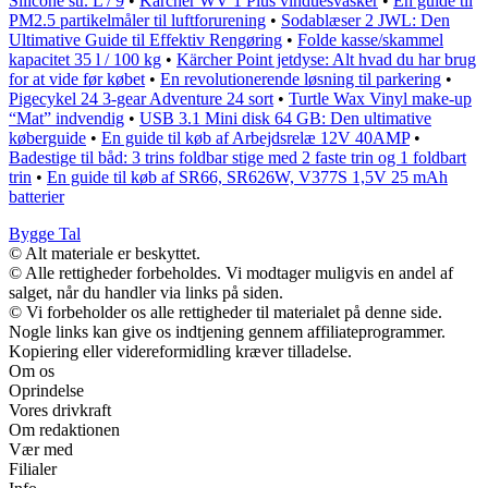
Silicone str. L / 9
•
Kärcher WV 1 Plus vinduesvasker
•
En guide til
PM2.5 partikelmåler til luftforurening
•
Sodablæser 2 JWL: Den
Ultimative Guide til Effektiv Rengøring
•
Folde kasse/skammel
kapacitet 35 l / 100 kg
•
Kärcher Point jetdyse: Alt hvad du har brug
for at vide før købet
•
En revolutionerende løsning til parkering
•
Pigecykel 24 3-gear Adventure 24 sort
•
Turtle Wax Vinyl make-up
“Mat” indvendig
•
USB 3.1 Mini disk 64 GB: Den ultimative
køberguide
•
En guide til køb af Arbejdsrelæ 12V 40AMP
•
Badestige til båd: 3 trins foldbar stige med 2 faste trin og 1 foldbart
trin
•
En guide til køb af SR66, SR626W, V377S 1,5V 25 mAh
batterier
Bygge Tal
© Alt materiale er beskyttet.
© Alle rettigheder forbeholdes. Vi modtager muligvis en andel af
salget, når du handler via links på siden.
© Vi forbeholder os alle rettigheder til materialet på denne side.
Nogle links kan give os indtjening gennem affiliateprogrammer.
Kopiering eller videreformidling kræver tilladelse.
Om os
Oprindelse
Vores drivkraft
Om redaktionen
Vær med
Filialer