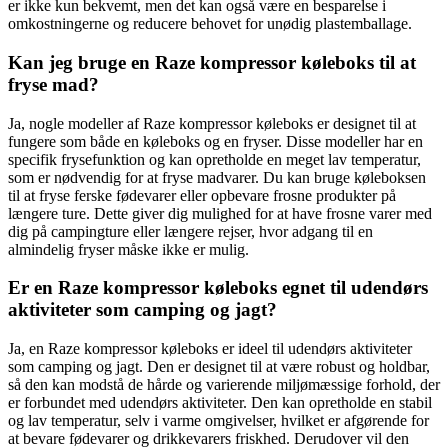
er ikke kun bekvemt, men det kan også være en besparelse i
omkostningerne og reducere behovet for unødig plastemballage.
Kan jeg bruge en Raze kompressor køleboks til at
fryse mad?
Ja, nogle modeller af Raze kompressor køleboks er designet til at
fungere som både en køleboks og en fryser. Disse modeller har en
specifik frysefunktion og kan opretholde en meget lav temperatur,
som er nødvendig for at fryse madvarer. Du kan bruge køleboksen
til at fryse ferske fødevarer eller opbevare frosne produkter på
længere ture. Dette giver dig mulighed for at have frosne varer med
dig på campingture eller længere rejser, hvor adgang til en
almindelig fryser måske ikke er mulig.
Er en Raze kompressor køleboks egnet til udendørs
aktiviteter som camping og jagt?
Ja, en Raze kompressor køleboks er ideel til udendørs aktiviteter
som camping og jagt. Den er designet til at være robust og holdbar,
så den kan modstå de hårde og varierende miljømæssige forhold, der
er forbundet med udendørs aktiviteter. Den kan opretholde en stabil
og lav temperatur, selv i varme omgivelser, hvilket er afgørende for
at bevare fødevarer og drikkevarers friskhed. Derudover vil den