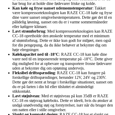
har brug for at holde dine fødevarer friske og kolde.
Kan køle og fryse uanset udemomstemperatur
: Takket
være kompressorteknologien kan RAZE CC-18 køle og fryse
dine varer uanset omgivelsestemperaturen. Dette gør det til en
pålidelig løsning, uanset om du er i varme sommermåneder
eller køligere klimaer.
Lavt strømforbrug
: Med kompressorteknologien kan RAZE
CC-18 opretholde den ønskede temperatur med et minimum
af strømforbrug. Dette er ikke kun godt for miljøet, men også
for din pengepung, da du ikke behøver at bekymre dig om
høje elregninger.
Kølekapacitet ned til -18°C
: RAZE CC-18 kan køle dine
varer ned til en imponerende temperatur på -18°C. Dette giver
dig mulighed for at opbevare og transportere frosne fødevarer
uden at bekymre dig om optøning undervejs.
Fleksibel driftsspænding
: RAZE CC-18 kan fungere på
forskellige driftsspændinger, herunder 12V, 24V og 230V.
Dette gør det nemt at bruge i forskellige situationer, uanset om
du er på farten i din bil eller tilsluttet et almindeligt
stikkontakt.
Lavt støjniveau
: Med et støjniveau på kun 35dB er RAZE
CC-18 en støjsvag køleboks. Dette er ideelt, hvis du ønsker at
undgå unødvendig støj og forstyrrelser, især når du bruger den
om natten eller i stille omgivelser.
Slankt og kompakt design
: RAZE CC-18 har et slankt og