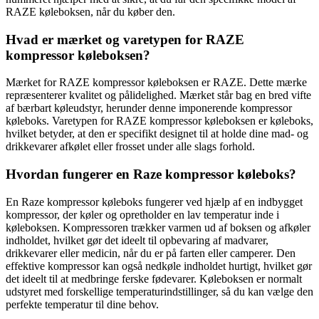
RAZE køleboksen, når du køber den.
Hvad er mærket og varetypen for RAZE
kompressor køleboksen?
Mærket for RAZE kompressor køleboksen er RAZE. Dette mærke
repræsenterer kvalitet og pålidelighed. Mærket står bag en bred vifte
af bærbart køleudstyr, herunder denne imponerende kompressor
køleboks. Varetypen for RAZE kompressor køleboksen er køleboks,
hvilket betyder, at den er specifikt designet til at holde dine mad- og
drikkevarer afkølet eller frosset under alle slags forhold.
Hvordan fungerer en Raze kompressor køleboks?
En Raze kompressor køleboks fungerer ved hjælp af en indbygget
kompressor, der køler og opretholder en lav temperatur inde i
køleboksen. Kompressoren trækker varmen ud af boksen og afkøler
indholdet, hvilket gør det ideelt til opbevaring af madvarer,
drikkevarer eller medicin, når du er på farten eller camperer. Den
effektive kompressor kan også nedkøle indholdet hurtigt, hvilket gør
det ideelt til at medbringe ferske fødevarer. Køleboksen er normalt
udstyret med forskellige temperaturindstillinger, så du kan vælge den
perfekte temperatur til dine behov.