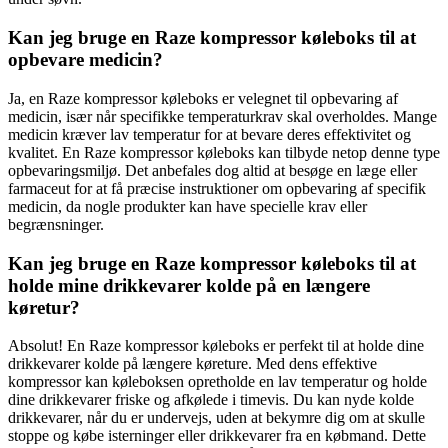
Kan jeg bruge en Raze kompressor køleboks til at
opbevare medicin?
Ja, en Raze kompressor køleboks er velegnet til opbevaring af
medicin, især når specifikke temperaturkrav skal overholdes. Mange
medicin kræver lav temperatur for at bevare deres effektivitet og
kvalitet. En Raze kompressor køleboks kan tilbyde netop denne type
opbevaringsmiljø. Det anbefales dog altid at besøge en læge eller
farmaceut for at få præcise instruktioner om opbevaring af specifik
medicin, da nogle produkter kan have specielle krav eller
begrænsninger.
Kan jeg bruge en Raze kompressor køleboks til at
holde mine drikkevarer kolde på en længere
køretur?
Absolut! En Raze kompressor køleboks er perfekt til at holde dine
drikkevarer kolde på længere køreture. Med dens effektive
kompressor kan køleboksen opretholde en lav temperatur og holde
dine drikkevarer friske og afkølede i timevis. Du kan nyde kolde
drikkevarer, når du er undervejs, uden at bekymre dig om at skulle
stoppe og købe isterninger eller drikkevarer fra en købmand. Dette