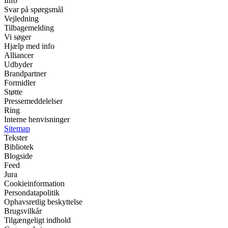
Info
Svar på spørgsmål
Vejledning
Tilbagemelding
Vi søger
Hjælp med info
Alliancer
Udbyder
Brandpartner
Formidler
Støtte
Pressemeddelelser
Ring
Interne henvisninger
Sitemap
Tekster
Bibliotek
Blogside
Feed
Jura
Cookieinformation
Persondatapolitik
Ophavsretlig beskyttelse
Brugsvilkår
Tilgængeligt indhold