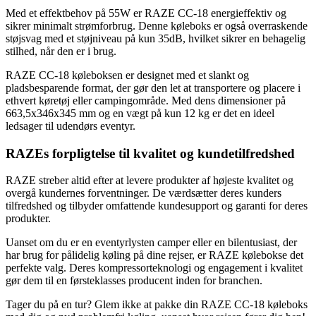
Med et effektbehov på 55W er RAZE CC-18 energieffektiv og
sikrer minimalt strømforbrug. Denne køleboks er også overraskende
støjsvag med et støjniveau på kun 35dB, hvilket sikrer en behagelig
stilhed, når den er i brug.
RAZE CC-18 køleboksen er designet med et slankt og
pladsbesparende format, der gør den let at transportere og placere i
ethvert køretøj eller campingområde. Med dens dimensioner på
663,5x346x345 mm og en vægt på kun 12 kg er det en ideel
ledsager til udendørs eventyr.
RAZEs forpligtelse til kvalitet og kundetilfredshed
RAZE streber altid efter at levere produkter af højeste kvalitet og
overgå kundernes forventninger. De værdsætter deres kunders
tilfredshed og tilbyder omfattende kundesupport og garanti for deres
produkter.
Uanset om du er en eventyrlysten camper eller en bilentusiast, der
har brug for pålidelig køling på dine rejser, er RAZE kølebokse det
perfekte valg. Deres kompressorteknologi og engagement i kvalitet
gør dem til en førsteklasses producent inden for branchen.
Tager du på en tur? Glem ikke at pakke din RAZE CC-18 køleboks