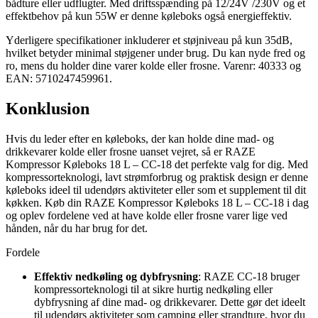
bådture eller udflugter. Med driftsspænding på 12/24V /230V og et
effektbehov på kun 55W er denne køleboks også energieffektiv.
Yderligere specifikationer inkluderer et støjniveau på kun 35dB,
hvilket betyder minimal støjgener under brug. Du kan nyde fred og
ro, mens du holder dine varer kolde eller frosne. Varenr: 40333 og
EAN: 5710247459961.
Konklusion
Hvis du leder efter en køleboks, der kan holde dine mad- og
drikkevarer kolde eller frosne uanset vejret, så er RAZE
Kompressor Køleboks 18 L – CC-18 det perfekte valg for dig. Med
kompressorteknologi, lavt strømforbrug og praktisk design er denne
køleboks ideel til udendørs aktiviteter eller som et supplement til dit
køkken. Køb din RAZE Kompressor Køleboks 18 L – CC-18 i dag
og oplev fordelene ved at have kolde eller frosne varer lige ved
hånden, når du har brug for det.
Fordele
Effektiv nedkøling og dybfrysning
: RAZE CC-18 bruger
kompressorteknologi til at sikre hurtig nedkøling eller
dybfrysning af dine mad- og drikkevarer. Dette gør det ideelt
til udendørs aktiviteter som camping eller strandture, hvor du