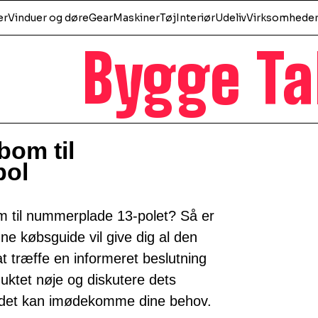
er
Vinduer og døre
Gear
Maskiner
Tøj
Interiør
Udeliv
Virksomhede
Bygge Ta
bom til
pol
m til nummerplade 13-polet? Så er
ne købsguide vil give dig al den
at træffe en informeret beslutning
uktet nøje og diskutere dets
 det kan imødekomme dine behov.