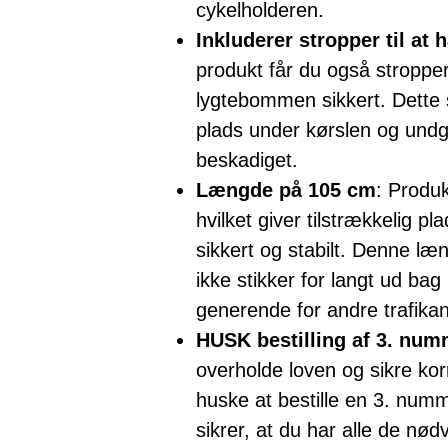
cykelholderen.
Inkluderer stropper til at
produkt får du også stropper
lygtebommen sikkert. Dette s
plads under kørslen og undgår
beskadiget.
Længde på 105 cm
: Produ
hvilket giver tilstrækkelig pl
sikkert og stabilt. Denne læ
ikke stikker for langt ud bag 
generende for andre trafikan
HUSK bestilling af 3. num
overholde loven og sikre kor
huske at bestille en 3. num
sikrer, at du har alle de nød