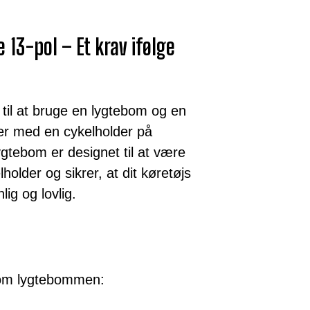
13-pol – Et krav ifølge
et til at bruge en lygtebom og en
er med en cykelholder på
gtebom er designet til at være
older og sikrer, at dit køretøjs
ig og lovlig.
 om lygtebommen: