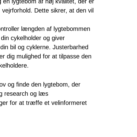
 en lygtebom af høj kvalitet, der er
 vejrforhold. Dette sikrer, at den vil
ntroller længden af lygtebommen
l din cykelholder og giver
 din bil og cyklerne. Justerbarhed
er dig mulighed for at tilpasse den
ykelholdere.
ehov og finde den lygtebom, der
ig research og læs
er for at træffe et velinformeret