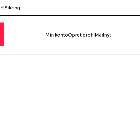
r
El
Sikring
l
Min konto
Opret profil
Mailnyt