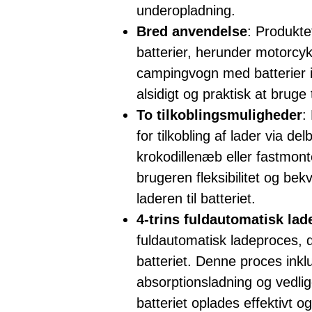
underopladning.
Bred anvendelse
: Produktet
batterier, herunder motorcyke
campingvogn med batterier i
alsidigt og praktisk at bruge t
To tilkoblingsmuligheder
:
for tilkobling af lader via d
krokodillenæb eller fastmonte
brugeren fleksibilitet og bek
laderen til batteriet.
4-trins fuldautomatisk la
fuldautomatisk ladeproces, d
batteriet. Denne proces inklu
absorptionsladning og vedlig
batteriet oplades effektivt o