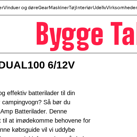
er
Vinduer og døre
Gear
Maskiner
Tøj
Interiør
Udeliv
Virksomhede
Bygge Ta
 DUAL100 6/12V
g effektiv batterilader til din
ler campingvogn? Så bør du
Amp Batterilader. Denne
et til at imødekomme behovene for
enne købsguide vil vi uddybe