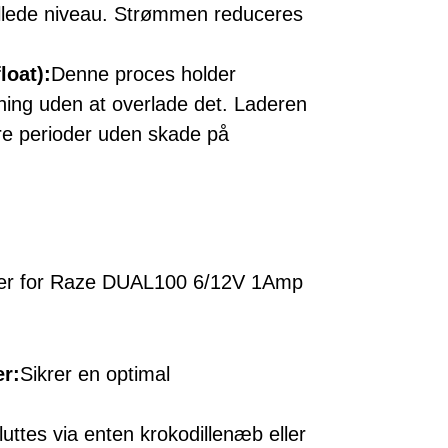
illede niveau. Strømmen reduceres
loat):
Denne proces holder
ning uden at overlade det. Laderen
gere perioder uden skade på
ioner for Raze DUAL100 6/12V 1Amp
er:
Sikrer en optimal
sluttes via enten krokodillenæb eller