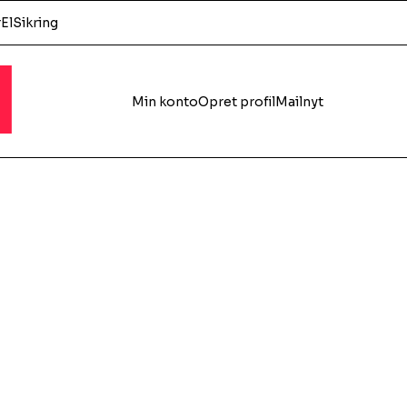
r
El
Sikring
l
Min konto
Opret profil
Mailnyt