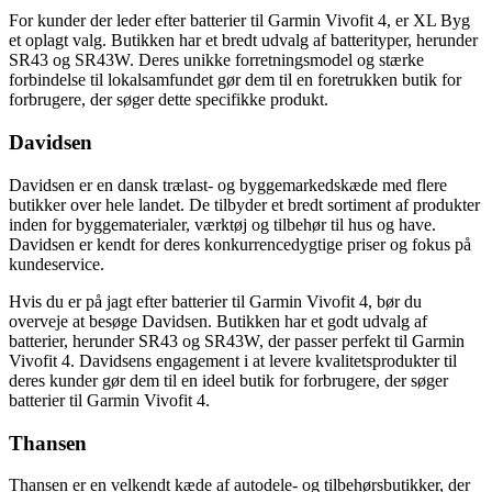
For kunder der leder efter batterier til Garmin Vivofit 4, er XL Byg
et oplagt valg. Butikken har et bredt udvalg af batterityper, herunder
SR43 og SR43W. Deres unikke forretningsmodel og stærke
forbindelse til lokalsamfundet gør dem til en foretrukken butik for
forbrugere, der søger dette specifikke produkt.
Davidsen
Davidsen er en dansk trælast- og byggemarkedskæde med flere
butikker over hele landet. De tilbyder et bredt sortiment af produkter
inden for byggematerialer, værktøj og tilbehør til hus og have.
Davidsen er kendt for deres konkurrencedygtige priser og fokus på
kundeservice.
Hvis du er på jagt efter batterier til Garmin Vivofit 4, bør du
overveje at besøge Davidsen. Butikken har et godt udvalg af
batterier, herunder SR43 og SR43W, der passer perfekt til Garmin
Vivofit 4. Davidsens engagement i at levere kvalitetsprodukter til
deres kunder gør dem til en ideel butik for forbrugere, der søger
batterier til Garmin Vivofit 4.
Thansen
Thansen er en velkendt kæde af autodele- og tilbehørsbutikker, der