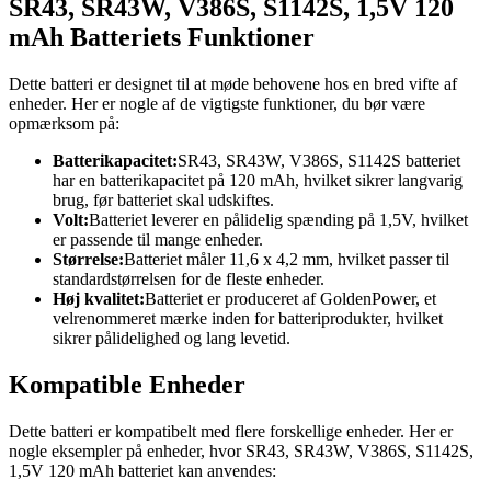
SR43, SR43W, V386S, S1142S, 1,5V 120
mAh Batteriets Funktioner
Dette batteri er designet til at møde behovene hos en bred vifte af
enheder. Her er nogle af de vigtigste funktioner, du bør være
opmærksom på:
Batterikapacitet:
SR43, SR43W, V386S, S1142S batteriet
har en batterikapacitet på 120 mAh, hvilket sikrer langvarig
brug, før batteriet skal udskiftes.
Volt:
Batteriet leverer en pålidelig spænding på 1,5V, hvilket
er passende til mange enheder.
Størrelse:
Batteriet måler 11,6 x 4,2 mm, hvilket passer til
standardstørrelsen for de fleste enheder.
Høj kvalitet:
Batteriet er produceret af GoldenPower, et
velrenommeret mærke inden for batteriprodukter, hvilket
sikrer pålidelighed og lang levetid.
Kompatible Enheder
Dette batteri er kompatibelt med flere forskellige enheder. Her er
nogle eksempler på enheder, hvor SR43, SR43W, V386S, S1142S,
1,5V 120 mAh batteriet kan anvendes: