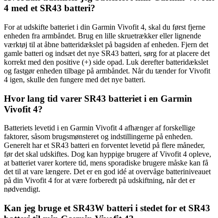
4 med et SR43 batteri?
For at udskifte batteriet i din Garmin Vivofit 4, skal du først fjerne
enheden fra armbåndet. Brug en lille skruetrækker eller lignende
værktøj til at åbne batteridækslet på bagsiden af enheden. Fjern det
gamle batteri og indsæt det nye SR43 batteri, sørg for at placere det
korrekt med den positive (+) side opad. Luk derefter batteridækslet
og fastgør enheden tilbage på armbåndet. Når du tænder for Vivofit
4 igen, skulle den fungere med det nye batteri.
Hvor lang tid varer SR43 batteriet i en Garmin
Vivofit 4?
Batteriets levetid i en Garmin Vivofit 4 afhænger af forskellige
faktorer, såsom brugsmønsteret og indstillingerne på enheden.
Generelt har et SR43 batteri en forventet levetid på flere måneder,
før det skal udskiftes. Dog kan hyppige brugere af Vivofit 4 opleve,
at batteriet varer kortere tid, mens sporadiske brugere måske kan få
det til at vare længere. Det er en god idé at overvåge batteriniveauet
på din Vivofit 4 for at være forberedt på udskiftning, når det er
nødvendigt.
Kan jeg bruge et SR43W batteri i stedet for et SR43