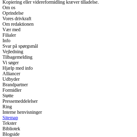
Kopiering eller videreformidling kræver tilladelse.
Om os
Oprindelse
Vores drivkraft
Om redaktionen
Vær med
Filialer
Info
Svar på spørgsmål
Vejledning
Tilbagemelding
Vi søger
Hjælp med info
Alliancer
Udbyder
Brandpartner
Formidler
Støtte
Pressemeddelelser
Ring
Interne henvisninger
Sitemap
Tekster
Bibliotek
Blogside