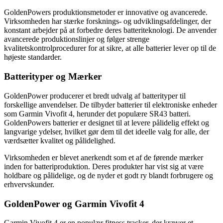
GoldenPowers produktionsmetoder er innovative og avancerede.
Virksomheden har stærke forsknings- og udviklingsafdelinger, der
konstant arbejder på at forbedre deres batteriteknologi. De anvender
avancerede produktionslinjer og følger strenge
kvalitetskontrolprocedurer for at sikre, at alle batterier lever op til de
højeste standarder.
Batterityper og Mærker
GoldenPower producerer et bredt udvalg af batterityper til
forskellige anvendelser. De tilbyder batterier til elektroniske enheder
som Garmin Vivofit 4, herunder det populære SR43 batteri.
GoldenPowers batterier er designet til at levere pålidelig effekt og
langvarige ydelser, hvilket gør dem til det ideelle valg for alle, der
værdsætter kvalitet og pålidelighed.
Virksomheden er blevet anerkendt som et af de førende mærker
inden for batteriproduktion. Deres produkter har vist sig at være
holdbare og pålidelige, og de nyder et godt ry blandt forbrugere og
erhvervskunder.
GoldenPower og Garmin Vivofit 4
Garmin Vivofit 4 er en populær fitness tracker, der kræver et