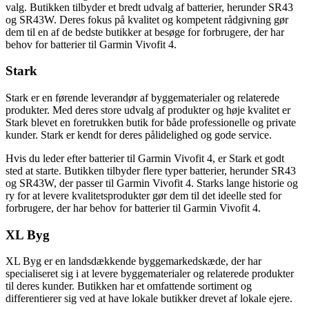
valg. Butikken tilbyder et bredt udvalg af batterier, herunder SR43
og SR43W. Deres fokus på kvalitet og kompetent rådgivning gør
dem til en af de bedste butikker at besøge for forbrugere, der har
behov for batterier til Garmin Vivofit 4.
Stark
Stark er en førende leverandør af byggematerialer og relaterede
produkter. Med deres store udvalg af produkter og høje kvalitet er
Stark blevet en foretrukken butik for både professionelle og private
kunder. Stark er kendt for deres pålidelighed og gode service.
Hvis du leder efter batterier til Garmin Vivofit 4, er Stark et godt
sted at starte. Butikken tilbyder flere typer batterier, herunder SR43
og SR43W, der passer til Garmin Vivofit 4. Starks lange historie og
ry for at levere kvalitetsprodukter gør dem til det ideelle sted for
forbrugere, der har behov for batterier til Garmin Vivofit 4.
XL Byg
XL Byg er en landsdækkende byggemarkedskæde, der har
specialiseret sig i at levere byggematerialer og relaterede produkter
til deres kunder. Butikken har et omfattende sortiment og
differentierer sig ved at have lokale butikker drevet af lokale ejere.