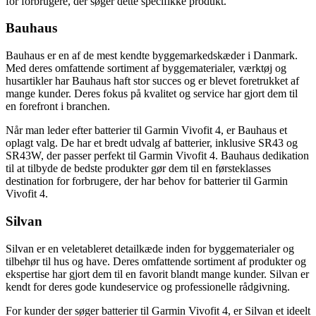
for forbrugere, der søger dette specifikke produkt.
Bauhaus
Bauhaus er en af de mest kendte byggemarkedskæder i Danmark.
Med deres omfattende sortiment af byggematerialer, værktøj og
husartikler har Bauhaus haft stor succes og er blevet foretrukket af
mange kunder. Deres fokus på kvalitet og service har gjort dem til
en forefront i branchen.
Når man leder efter batterier til Garmin Vivofit 4, er Bauhaus et
oplagt valg. De har et bredt udvalg af batterier, inklusive SR43 og
SR43W, der passer perfekt til Garmin Vivofit 4. Bauhaus dedikation
til at tilbyde de bedste produkter gør dem til en førsteklasses
destination for forbrugere, der har behov for batterier til Garmin
Vivofit 4.
Silvan
Silvan er en veletableret detailkæde inden for byggematerialer og
tilbehør til hus og have. Deres omfattende sortiment af produkter og
ekspertise har gjort dem til en favorit blandt mange kunder. Silvan er
kendt for deres gode kundeservice og professionelle rådgivning.
For kunder der søger batterier til Garmin Vivofit 4, er Silvan et ideelt