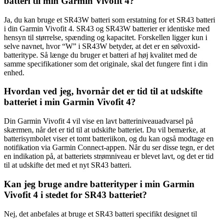
batteri til min Garmin Vivofit 4?
Ja, du kan bruge et SR43W batteri som erstatning for et SR43 batteri
i din Garmin Vivofit 4. SR43 og SR43W batterier er identiske med
hensyn til størrelse, spænding og kapacitet. Forskellen ligger kun i
selve navnet, hvor “W” i SR43W betyder, at det er en sølvoxid-
batteritype. Så længe du bruger et batteri af høj kvalitet med de
samme specifikationer som det originale, skal det fungere fint i din
enhed.
Hvordan ved jeg, hvornår det er tid til at udskifte
batteriet i min Garmin Vivofit 4?
Din Garmin Vivofit 4 vil vise en lavt batteriniveauadvarsel på
skærmen, når det er tid til at udskifte batteriet. Du vil bemærke, at
batterisymbolet viser et tomt batteriikon, og du kan også modtage en
notifikation via Garmin Connect-appen. Når du ser disse tegn, er det
en indikation på, at batteriets strømniveau er blevet lavt, og det er tid
til at udskifte det med et nyt SR43 batteri.
Kan jeg bruge andre batterityper i min Garmin
Vivofit 4 i stedet for SR43 batteriet?
Nej, det anbefales at bruge et SR43 batteri specifikt designet til