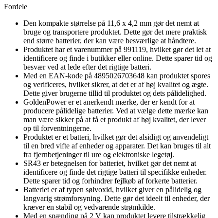
Fordele
Den kompakte størrelse på 11,6 x 4,2 mm gør det nemt at
bruge og transportere produktet. Dette gør det mere praktisk
end større batterier, der kan være besværlige at håndtere.
Produktet har et varenummer på 991119, hvilket gør det let at
identificere og finde i butikker eller online. Dette sparer tid og
besvær ved at lede efter det rigtige batteri.
Med en EAN-kode på 4895026703648 kan produktet spores
og verificeres, hvilket sikrer, at det er af høj kvalitet og ægte.
Dette giver brugerne tillid til produktet og dets pålidelighed.
GoldenPower er et anerkendt mærke, der er kendt for at
producere pålidelige batterier. Ved at vælge dette mærke kan
man være sikker på at få et produkt af høj kvalitet, der lever
op til forventningerne.
Produktet er et batteri, hvilket gør det alsidigt og anvendeligt
til en bred vifte af enheder og apparater. Det kan bruges til alt
fra fjernbetjeninger til ure og elektroniske legetøj.
SR43 er betegnelsen for batteriet, hvilket gør det nemt at
identificere og finde det rigtige batteri til specifikke enheder.
Dette sparer tid og forhindrer fejlkøb af forkerte batterier.
Batteriet er af typen sølvoxid, hvilket giver en pålidelig og
langvarig strømforsyning. Dette gør det ideelt til enheder, der
kræver en stabil og vedvarende strømkilde.
Med en spænding på 2 V kan produktet levere tilstrækkelig