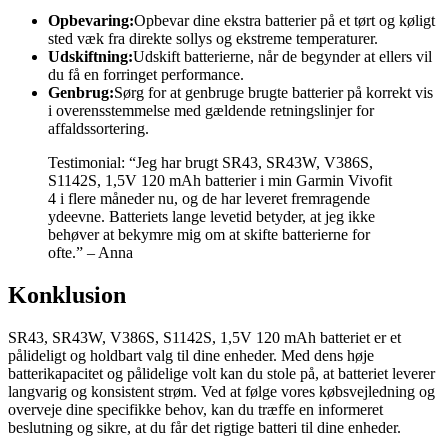
Opbevaring:
Opbevar dine ekstra batterier på et tørt og køligt
sted væk fra direkte sollys og ekstreme temperaturer.
Udskiftning:
Udskift batterierne, når de begynder at ellers vil
du få en forringet performance.
Genbrug:
Sørg for at genbruge brugte batterier på korrekt vis
i overensstemmelse med gældende retningslinjer for
affaldssortering.
Testimonial: “Jeg har brugt SR43, SR43W, V386S,
S1142S, 1,5V 120 mAh batterier i min Garmin Vivofit
4 i flere måneder nu, og de har leveret fremragende
ydeevne. Batteriets lange levetid betyder, at jeg ikke
behøver at bekymre mig om at skifte batterierne for
ofte.” – Anna
Konklusion
SR43, SR43W, V386S, S1142S, 1,5V 120 mAh batteriet er et
pålideligt og holdbart valg til dine enheder. Med dens høje
batterikapacitet og pålidelige volt kan du stole på, at batteriet leverer
langvarig og konsistent strøm. Ved at følge vores købsvejledning og
overveje dine specifikke behov, kan du træffe en informeret
beslutning og sikre, at du får det rigtige batteri til dine enheder.