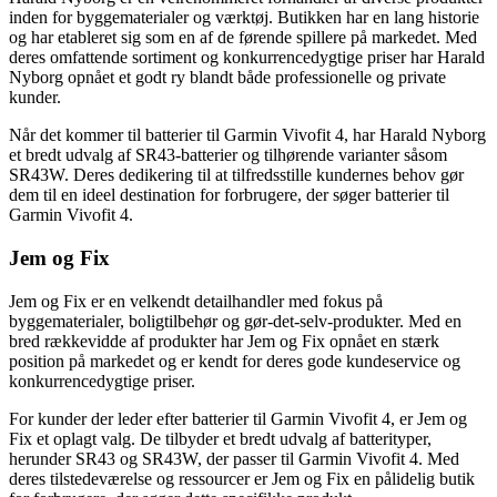
inden for byggematerialer og værktøj. Butikken har en lang historie
og har etableret sig som en af de førende spillere på markedet. Med
deres omfattende sortiment og konkurrencedygtige priser har Harald
Nyborg opnået et godt ry blandt både professionelle og private
kunder.
Når det kommer til batterier til Garmin Vivofit 4, har Harald Nyborg
et bredt udvalg af SR43-batterier og tilhørende varianter såsom
SR43W. Deres dedikering til at tilfredsstille kundernes behov gør
dem til en ideel destination for forbrugere, der søger batterier til
Garmin Vivofit 4.
Jem og Fix
Jem og Fix er en velkendt detailhandler med fokus på
byggematerialer, boligtilbehør og gør-det-selv-produkter. Med en
bred rækkevidde af produkter har Jem og Fix opnået en stærk
position på markedet og er kendt for deres gode kundeservice og
konkurrencedygtige priser.
For kunder der leder efter batterier til Garmin Vivofit 4, er Jem og
Fix et oplagt valg. De tilbyder et bredt udvalg af batterityper,
herunder SR43 og SR43W, der passer til Garmin Vivofit 4. Med
deres tilstedeværelse og ressourcer er Jem og Fix en pålidelig butik