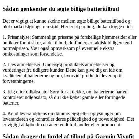
Sådan genkender du ægte billige batteritilbud
Det er vigtigt at kunne skelne mellem ægte billige batteritilbud og
blot markedsføringsfremstød. Her er et par ting, du kan kigge efter:
1. Prisanalyse: Sammenlign priserne på forskellige hjemmesider eller
butikker for at sikre, at det tilbud, du finder, er faktisk billigere end
normalprisen. Vær også opmærksom på eventuelle ekstra
omkostninger som forsendelse.
2. Læs anmeldelser: Undersøg produktets anmeldelser og
vurderinger fra tidligere kunder. Dette kan give dig en idé om
kvaliteten af batterierne og om, hvorvidt produktet lever op til
forventningerne.
3. Kig efter udløbsdato: Sørg for at tjekke, om batterierne har en
kontroleret udløbsdato, så du ikke køber gamle eller forringede
batterier.
4. Kend leverandørens omdømme: Søg efter oplysninger om
leverandøren og kontroller deres pålidelighed og troværdighed. Det
er vigtigt at købe fra en anerkendt forhandler eller producent.
Sådan drager du fordel af tilbud på Garmin Vivofit