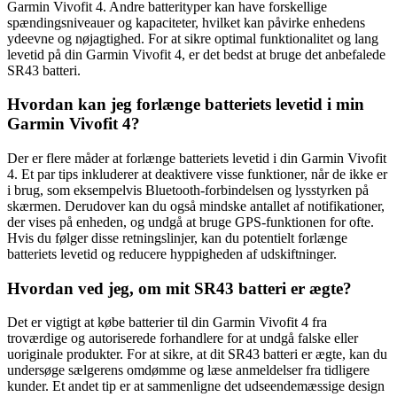
Garmin Vivofit 4. Andre batterityper kan have forskellige
spændingsniveauer og kapaciteter, hvilket kan påvirke enhedens
ydeevne og nøjagtighed. For at sikre optimal funktionalitet og lang
levetid på din Garmin Vivofit 4, er det bedst at bruge det anbefalede
SR43 batteri.
Hvordan kan jeg forlænge batteriets levetid i min
Garmin Vivofit 4?
Der er flere måder at forlænge batteriets levetid i din Garmin Vivofit
4. Et par tips inkluderer at deaktivere visse funktioner, når de ikke er
i brug, som eksempelvis Bluetooth-forbindelsen og lysstyrken på
skærmen. Derudover kan du også mindske antallet af notifikationer,
der vises på enheden, og undgå at bruge GPS-funktionen for ofte.
Hvis du følger disse retningslinjer, kan du potentielt forlænge
batteriets levetid og reducere hyppigheden af udskiftninger.
Hvordan ved jeg, om mit SR43 batteri er ægte?
Det er vigtigt at købe batterier til din Garmin Vivofit 4 fra
troværdige og autoriserede forhandlere for at undgå falske eller
uoriginale produkter. For at sikre, at dit SR43 batteri er ægte, kan du
undersøge sælgerens omdømme og læse anmeldelser fra tidligere
kunder. Et andet tip er at sammenligne det udseendemæssige design