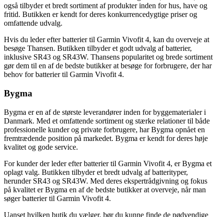
også tilbyder et bredt sortiment af produkter inden for hus, have og
fritid. Butikken er kendt for deres konkurrencedygtige priser og
omfattende udvalg.
Hvis du leder efter batterier til Garmin Vivofit 4, kan du overveje at
besøge Thansen. Butikken tilbyder et godt udvalg af batterier,
inklusive SR43 og SR43W. Thansens popularitet og brede sortiment
gør dem til en af de bedste butikker at besøge for forbrugere, der har
behov for batterier til Garmin Vivofit 4.
Bygma
Bygma er en af de største leverandører inden for byggematerialer i
Danmark. Med et omfattende sortiment og stærke relationer til både
professionelle kunder og private forbrugere, har Bygma opnået en
fremtrædende position på markedet. Bygma er kendt for deres høje
kvalitet og gode service.
For kunder der leder efter batterier til Garmin Vivofit 4, er Bygma et
oplagt valg. Butikken tilbyder et bredt udvalg af batterityper,
herunder SR43 og SR43W. Med deres ekspertrådgivning og fokus
på kvalitet er Bygma en af de bedste butikker at overveje, når man
søger batterier til Garmin Vivofit 4.
Uanset hvilken butik du vælger, bør du kunne finde de nødvendige