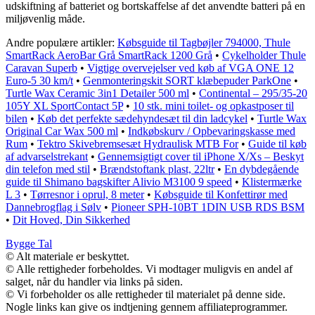
udskiftning af batteriet og bortskaffelse af det anvendte batteri på en
miljøvenlig måde.
Andre populære artikler:
Købsguide til Tagbøjler 794000, Thule
SmartRack AeroBar Grå SmartRack 1200 Grå
•
Cykelholder Thule
Caravan Superb
•
Vigtige overvejelser ved køb af VGA ONE 12
Euro-5 30 km/t
•
Genmonteringskit SORT klæbepuder ParkOne
•
Turtle Wax Ceramic 3in1 Detailer 500 ml
•
Continental – 295/35-20
105Y XL SportContact 5P
•
10 stk. mini toilet- og opkastposer til
bilen
•
Køb det perfekte sædehyndesæt til din ladcykel
•
Turtle Wax
Original Car Wax 500 ml
•
Indkøbskurv / Opbevaringskasse med
Rum
•
Tektro Skivebremsesæt Hydraulisk MTB For
•
Guide til køb
af advarselstrekant
•
Gennemsigtigt cover til iPhone X/Xs – Beskyt
din telefon med stil
•
Brændstoftank plast, 22ltr
•
En dybdegående
guide til Shimano bagskifter Alivio M3100 9 speed
•
Klistermærke
L 3
•
Tørresnor i oprul, 8 meter
•
Købsguide til Konfettirør med
Dannebrogflag i Sølv
•
Pioneer SPH-10BT 1DIN USB RDS BSM
•
Dit Hoved, Din Sikkerhed
Bygge Tal
© Alt materiale er beskyttet.
© Alle rettigheder forbeholdes. Vi modtager muligvis en andel af
salget, når du handler via links på siden.
© Vi forbeholder os alle rettigheder til materialet på denne side.
Nogle links kan give os indtjening gennem affiliateprogrammer.