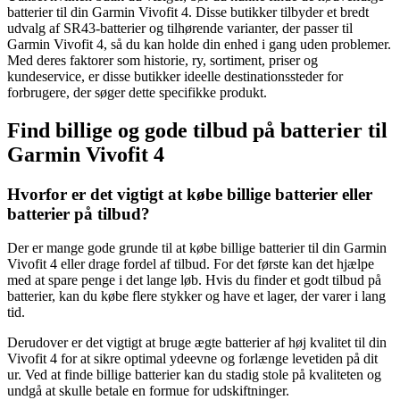
batterier til din Garmin Vivofit 4. Disse butikker tilbyder et bredt
udvalg af SR43-batterier og tilhørende varianter, der passer til
Garmin Vivofit 4, så du kan holde din enhed i gang uden problemer.
Med deres faktorer som historie, ry, sortiment, priser og
kundeservice, er disse butikker ideelle destinationssteder for
forbrugere, der søger dette specifikke produkt.
Find billige og gode tilbud på batterier til
Garmin Vivofit 4
Hvorfor er det vigtigt at købe billige batterier eller
batterier på tilbud?
Der er mange gode grunde til at købe billige batterier til din Garmin
Vivofit 4 eller drage fordel af tilbud. For det første kan det hjælpe
med at spare penge i det lange løb. Hvis du finder et godt tilbud på
batterier, kan du købe flere stykker og have et lager, der varer i lang
tid.
Derudover er det vigtigt at bruge ægte batterier af høj kvalitet til din
Vivofit 4 for at sikre optimal ydeevne og forlænge levetiden på dit
ur. Ved at finde billige batterier kan du stadig stole på kvaliteten og
undgå at skulle betale en formue for udskiftninger.