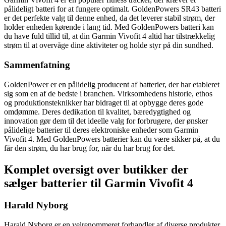
pålideligt batteri for at fungere optimalt. GoldenPowers SR43 batteri
er det perfekte valg til denne enhed, da det leverer stabil strøm, der
holder enheden kørende i lang tid. Med GoldenPowers batteri kan
du have fuld tillid til, at din Garmin Vivofit 4 altid har tilstrækkelig
strøm til at overvåge dine aktiviteter og holde styr på din sundhed.
Sammenfatning
GoldenPower er en pålidelig producent af batterier, der har etableret
sig som en af de bedste i branchen. Virksomhedens historie, ethos
og produktionsteknikker har bidraget til at opbygge deres gode
omdømme. Deres dedikation til kvalitet, bæredygtighed og
innovation gør dem til det ideelle valg for forbrugere, der ønsker
pålidelige batterier til deres elektroniske enheder som Garmin
Vivofit 4. Med GoldenPowers batterier kan du være sikker på, at du
får den strøm, du har brug for, når du har brug for det.
Komplet oversigt over butikker der
sælger batterier til Garmin Vivofit 4
Harald Nyborg
Harald Nyborg er en velrenommeret forhandler af diverse produkter