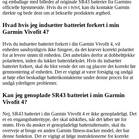
og emballage med billeder af originale SR43 batterier fra Garmins
officielle hjemmeside. Hvis du er i tvivl, kan du kontakte Garmin
direkte og bede dem om at bekræfte produktets ægthed.
Hvad hvis jeg indsætter batteriet forkert i min
Garmin Vivofit 4?
Hvis du indsætter batteriet forkert i din Garmin Vivofit 4, vil
enheden sandsynligvis ikke fungere, da det kræver korrekt polaritet
for at levere strøm til enheden. Det anbefales derfor at dobbelttjekke
polariteten, inden du lukker batteridækslet. Hvis du indsætter
batteriet forkert, skal du blot vende det om og placere det korrekt før
genmontering af enheden. Det er vigtigt at være forsigtig og undgå
at bøje eller beskadige batterikontakterne under denne proces for at
undgå yderligere problemer.
Kan jeg genoplade SR43 batteriet i min Garmin
Vivofit 4?
Nej, SR43 batteriet i din Garmin Vivofit 4 er ikke genopladeligt. Det
er en engangsbatteritype, der skal udskiftes, når det løber tør for
strøm. Hvis du ønsker et genopladeligt batterialternativ, skal du
overveje at bruge en anden Garmin fitness-tracker model, der har
denne funktion. Det er vigtigt at følge instruktionerne for korrekt