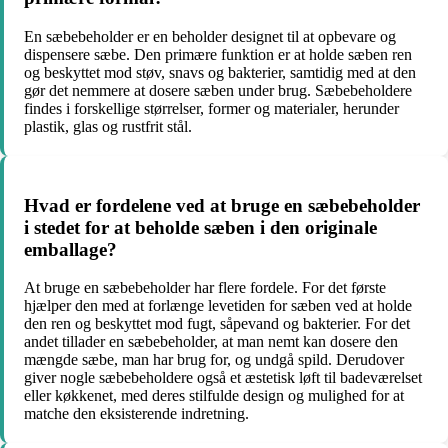
En sæbebeholder er en beholder designet til at opbevare og
dispensere sæbe. Den primære funktion er at holde sæben ren
og beskyttet mod støv, snavs og bakterier, samtidig med at den
gør det nemmere at dosere sæben under brug. Sæbebeholdere
findes i forskellige størrelser, former og materialer, herunder
plastik, glas og rustfrit stål.
Hvad er fordelene ved at bruge en sæbebeholder
i stedet for at beholde sæben i den originale
emballage?
At bruge en sæbebeholder har flere fordele. For det første
hjælper den med at forlænge levetiden for sæben ved at holde
den ren og beskyttet mod fugt, såpevand og bakterier. For det
andet tillader en sæbebeholder, at man nemt kan dosere den
mængde sæbe, man har brug for, og undgå spild. Derudover
giver nogle sæbebeholdere også et æstetisk løft til badeværelset
eller køkkenet, med deres stilfulde design og mulighed for at
matche den eksisterende indretning.