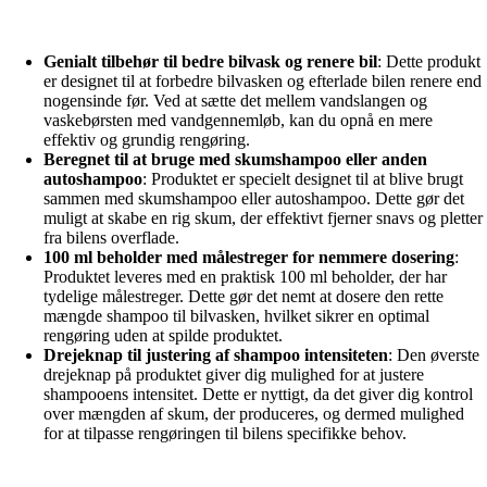
Genialt tilbehør til bedre bilvask og renere bil
: Dette produkt
er designet til at forbedre bilvasken og efterlade bilen renere end
nogensinde før. Ved at sætte det mellem vandslangen og
vaskebørsten med vandgennemløb, kan du opnå en mere
effektiv og grundig rengøring.
Beregnet til at bruge med skumshampoo eller anden
autoshampoo
: Produktet er specielt designet til at blive brugt
sammen med skumshampoo eller autoshampoo. Dette gør det
muligt at skabe en rig skum, der effektivt fjerner snavs og pletter
fra bilens overflade.
100 ml beholder med målestreger for nemmere dosering
:
Produktet leveres med en praktisk 100 ml beholder, der har
tydelige målestreger. Dette gør det nemt at dosere den rette
mængde shampoo til bilvasken, hvilket sikrer en optimal
rengøring uden at spilde produktet.
Drejeknap til justering af shampoo intensiteten
: Den øverste
drejeknap på produktet giver dig mulighed for at justere
shampooens intensitet. Dette er nyttigt, da det giver dig kontrol
over mængden af skum, der produceres, og dermed mulighed
for at tilpasse rengøringen til bilens specifikke behov.