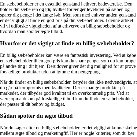
En sæbebeholder er en essentiel genstand i ethvert badeværelse. Den
holder din sæbe ren og tør, hvilket forlænger levetiden på sæben og
sparer dig penge i det lange løb. Men som med enhver anden genstand
er det vigtigt at finde en god pris på din sæbebeholder. I denne artikel
vil vi udforske vigtigheden af at erhverve en billig sæbebeholder og
hvordan man spotter ægte tilbud.
Hvorfor er det vigtigt at finde en billig sæbebeholder?
En billig sæbebeholder kan være en fantastisk investering. Ved at købe
en sæbebeholder til en god pris kan du spare penge, som du kan bruge
på andre ting i dit hjem. Derudover giver det dig mulighed for at prøve
forskellige produkter uden at tømme din pengepung.
Når du finder en billig sæbebeholder, betyder det ikke nødvendigvis, at
du går på kompromis med kvaliteten. Der er mange produkter på
markedet, der tilbyder god kvalitet til en overkommelig pris. Ved at
være opmærksom på forskellige tilbud kan du finde en sæbebeholder,
der passer til dit behov og budget.
Sådan spotter du ægte tilbud
Når du søger efter en billig sæbebeholder, er det vigtigt at kunne skelne
mellem ægte tilbud og marketingfif. Her er nogle kriterier, som du bør