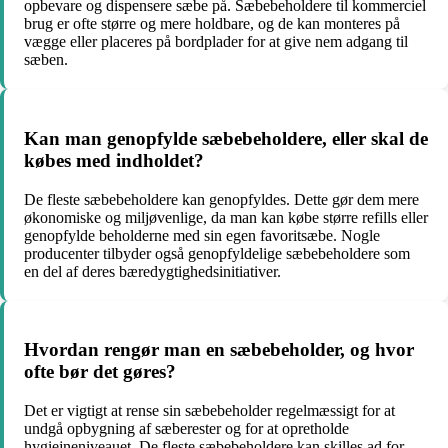
opbevare og dispensere sæbe på. Sæbebeholdere til kommerciel
brug er ofte større og mere holdbare, og de kan monteres på
vægge eller placeres på bordplader for at give nem adgang til
sæben.
Kan man genopfylde sæbebeholdere, eller skal de
købes med indholdet?
De fleste sæbebeholdere kan genopfyldes. Dette gør dem mere
økonomiske og miljøvenlige, da man kan købe større refills eller
genopfylde beholderne med sin egen favoritsæbe. Nogle
producenter tilbyder også genopfyldelige sæbebeholdere som
en del af deres bæredygtighedsinitiativer.
Hvordan rengør man en sæbebeholder, og hvor
ofte bør det gøres?
Det er vigtigt at rense sin sæbebeholder regelmæssigt for at
undgå opbygning af sæberester og for at opretholde
hygiejneniveauet. De fleste sæbebeholdere kan skilles ad for