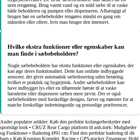
nem rengøring. Brug varmt vand og en mild sæbe til at vaske
både beholderen og pumpen eller dispenseren. Afhængigt af
brugen bør en sæbebeholder rengøres mindst en gang om
måneden eller oftere, hvis man bruger den intensivt.
Hvilke ekstra funktioner eller egenskaber kan
man finde i sæbebeholdere?
Nogle sæbebeholdere har ekstra funktioner eller egenskaber, der
kan øge deres funktionalitet. Dette kan omfatte indbyggede
sensorer, der giver automatisk sæbedosering uden berøring,
hvilket er praktisk og hygiejnisk. Andre sæbebeholdere kan
have indbygget lys eller en tilhørende børste til at vaske
hænderne eller dispensere sæben mere jævnt. Der er også
sæbebeholdere med forskellige designs, farver og mønstre for at
matche forskellige indretningsstile og personlige præferencer.
Andre populære artikler:
Køb den perfekte kofangerbeskytter med
sportsligt look
•
CRUZ Rear Cargo platform til anh.træk: Muligheder
og Funktioner
•
Badering Ø91 cm: Find den perfekte badering til dit
barn
•
Køb Krumtap Komplet, Racing
•
GPS-tracker Zmartgear: Hold