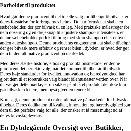
Forholdet til produktet
Hvad gør denne producent til det ideelle valg for tilbehør til bilvask er
deres forståelse for forbrugernes behov. De har formået at skabe en
sæbebeholder, der gør bilvask til en leg. Med praktiske målestreger for
nem dosering og en drejeknap til at justere shampoo-intensiteten, er
denne sæbebeholder perfekt til brug med skumshampoo eller enhver
anden autoshampoo. Denne producents engagement i at skabe tilbehør,
der gør bilvask mere effektiv og renser bilen i dybden, er hvad der gør
dem til den ultimative producent på markedet.
Med deres stærke historie, ethos og produktionsmetoder er denne
producent det perfekte valg, når det kommer til tilbehør til bilvask.
Deres høje standarder for kvalitet, innovation og bæredygtighed har
gjort dem til et foretrukket valg blandt bilentusiaster verden over. Når
du vælger dette mærke, er du sikker på at få et produkt, der ikke kun
gør bilvasken lettere, men også giver en renere bil.
Kort sagt, denne producent er den ultimative på markedet for bilvask-
tilbehør. Deres dedikation til kvalitet, innovation og bæredygtighed gør
dem til det perfekte valg for alle, der ønsker at få mest muligt ud af
deres bilvaskoplevelse.
En Dybdegående Oversigt over Butikker,