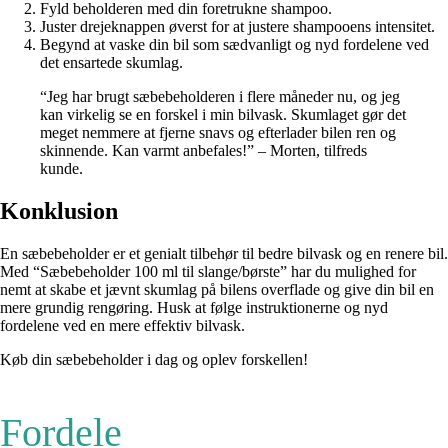
Fyld beholderen med din foretrukne shampoo.
Juster drejeknappen øverst for at justere shampooens intensitet.
Begynd at vaske din bil som sædvanligt og nyd fordelene ved
det ensartede skumlag.
“Jeg har brugt sæbebeholderen i flere måneder nu, og jeg
kan virkelig se en forskel i min bilvask. Skumlaget gør det
meget nemmere at fjerne snavs og efterlader bilen ren og
skinnende. Kan varmt anbefales!” – Morten, tilfreds
kunde.
Konklusion
En sæbebeholder er et genialt tilbehør til bedre bilvask og en renere bil.
Med “Sæbebeholder 100 ml til slange/børste” har du mulighed for
nemt at skabe et jævnt skumlag på bilens overflade og give din bil en
mere grundig rengøring. Husk at følge instruktionerne og nyd
fordelene ved en mere effektiv bilvask.
Køb din sæbebeholder i dag og oplev forskellen!
Fordele