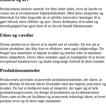
Producentens historie startede for flere årtier siden, hvor de havde en
vision om at revolutionere bilplejeindustrien. Med deres ekspertise og
lidenskab for biler begyndte de at udvikle innovative løsninger til at
gøre bilvask mere effektiv og sjov. Deres dedikation til kvalitet og
bæredygtighed har gjort dem til en favorit blandt bilentusiaster.
Ethos og værdier
Denne producent er drevet af et stærkt sæt af værdier. De tror på at
skabe produkter, der ikke kun er effektive, men også miljøvenlige. De
bruger kun materialer af højeste kvalitet og stræber efter at minimere
deres miljøaftryk. Deres ethos omfatter også en forpligtelse til at levere
exceptionel kundeservice og skabe langvarige forhold til deres kunder.
Produktionsmetoder
Producenten anvender avancerede produktionsmetoder, der sikrer, at
deres tilbehør til bilvask bliver fremstillet med den højeste præcision og
kvalitet. De har et dedikeret team af eksperter, der tager sig af hele
produktionsprocessen, fra design til produktion og kvalitetskontrol.
Deres state-of-the-art faciliteter og avancerede teknologi sikrer, at hvert
produkt lever op til deres høje standarder.