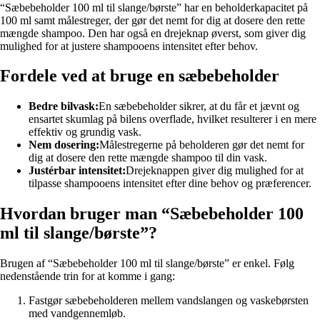
“Sæbebeholder 100 ml til slange/børste” har en beholderkapacitet på
100 ml samt målestreger, der gør det nemt for dig at dosere den rette
mængde shampoo. Den har også en drejeknap øverst, som giver dig
mulighed for at justere shampooens intensitet efter behov.
Fordele ved at bruge en sæbebeholder
Bedre bilvask:
En sæbebeholder sikrer, at du får et jævnt og
ensartet skumlag på bilens overflade, hvilket resulterer i en mere
effektiv og grundig vask.
Nem dosering:
Målestregerne på beholderen gør det nemt for
dig at dosere den rette mængde shampoo til din vask.
Justérbar intensitet:
Drejeknappen giver dig mulighed for at
tilpasse shampooens intensitet efter dine behov og præferencer.
Hvordan bruger man “Sæbebeholder 100
ml til slange/børste”?
Brugen af “Sæbebeholder 100 ml til slange/børste” er enkel. Følg
nedenstående trin for at komme i gang:
Fastgør sæbebeholderen mellem vandslangen og vaskebørsten
med vandgennemløb.