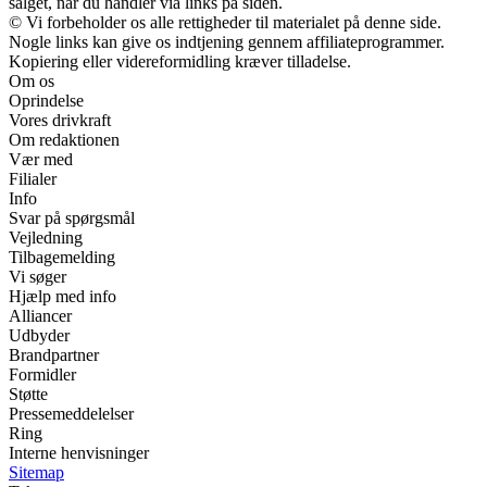
salget, når du handler via links på siden.
© Vi forbeholder os alle rettigheder til materialet på denne side.
Nogle links kan give os indtjening gennem affiliateprogrammer.
Kopiering eller videreformidling kræver tilladelse.
Om os
Oprindelse
Vores drivkraft
Om redaktionen
Vær med
Filialer
Info
Svar på spørgsmål
Vejledning
Tilbagemelding
Vi søger
Hjælp med info
Alliancer
Udbyder
Brandpartner
Formidler
Støtte
Pressemeddelelser
Ring
Interne henvisninger
Sitemap