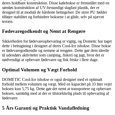
deres holdbare konstruktion. Disse kølebokse er fremstillet med en
sømløs konstruktion af UV-bestandigt slagfast plastik, der er
designet til at modstå de hårdeste betingelser. De store PU fødder
tilføjer stabilitet og forhindrer boksene i at glide, selv på ujævnt
terræn.
Fødevaregodkendt og Nemt at Rengøre
Sikkerheden for fødevareopbevaring er vigtig, og Dometic har taget
dette i betragtning i designet af deres Cool-Ice isbokse. Disse bokse
er fødevaregodkendte og nemme at rengøre. Dette gør dem ideelle
til udendørs aktiviteter som camping, fiskeri og jagt, hvor det er
nødvendigt at opbevare fødevarer og fisk friske i flere dage.
Optimal Volumen og Vægt Forhold
DOMETIC Cool-Ice isbokse er også designet med et optimalt
forhold mellem volumen og vægt. Med en kapacitet på 33 liter vejer
boksen kun 5,75 kg. Dette gør det nemt at transportere og opbevare
boksen, samtidig med at der er tilstrækkelig plads til opbevaring af
fødevarer.
5 Års Garanti og Praktisk Vandafledning