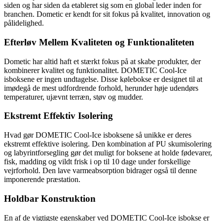
siden og har siden da etableret sig som en global leder inden for
branchen. Dometic er kendt for sit fokus på kvalitet, innovation og
pålidelighed.
Efterløv Mellem Kvaliteten og Funktionaliteten
Dometic har altid haft et stærkt fokus på at skabe produkter, der
kombinerer kvalitet og funktionalitet. DOMETIC Cool-Ice
isboksene er ingen undtagelse. Disse kølebokse er designet til at
imødegå de mest udfordrende forhold, herunder høje udendørs
temperaturer, ujævnt terræn, støv og mudder.
Ekstremt Effektiv Isolering
Hvad gør DOMETIC Cool-Ice isboksene så unikke er deres
ekstremt effektive isolering. Den kombination af PU skumisolering
og labyrintforsegling gør det muligt for boksene at holde fødevarer,
fisk, madding og vildt frisk i op til 10 dage under forskellige
vejrforhold. Den lave varmeabsorption bidrager også til denne
imponerende præstation.
Holdbar Konstruktion
En af de vigtigste egenskaber ved DOMETIC Cool-Ice isbokse er