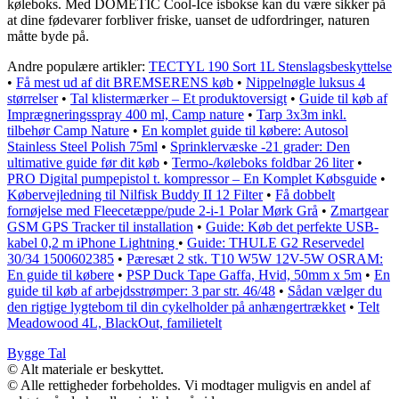
køleboks. Med DOMETIC Cool-Ice isbokse kan du være sikker på
at dine fødevarer forbliver friske, uanset de udfordringer, naturen
måtte byde på.
Andre populære artikler:
TECTYL 190 Sort 1L Stenslagsbeskyttelse
•
Få mest ud af dit BREMSERENS køb
•
Nippelnøgle luksus 4
størrelser
•
Tal klistermærker – Et produktoversigt
•
Guide til køb af
Imprægneringsspray 400 ml, Camp nature
•
Tarp 3x3m inkl.
tilbehør Camp Nature
•
En komplet guide til købere: Autosol
Stainless Steel Polish 75ml
•
Sprinklervæske -21 grader: Den
ultimative guide før dit køb
•
Termo-/køleboks foldbar 26 liter
•
PRO Digital pumpepistol t. kompressor – En Komplet Købsguide
•
Købervejledning til Nilfisk Buddy II 12 Filter
•
Få dobbelt
fornøjelse med Fleecetæppe/pude 2-i-1 Polar Mørk Grå
•
Zmartgear
GSM GPS Tracker til installation
•
Guide: Køb det perfekte USB-
kabel 0,2 m iPhone Lightning
•
Guide: THULE G2 Reservedel
30/34 1500602385
•
Pæresæt 2 stk. T10 W5W 12V-5W OSRAM:
En guide til købere
•
PSP Duck Tape Gaffa, Hvid, 50mm x 5m
•
En
guide til køb af arbejdsstrømper: 3 par str. 46/48
•
Sådan vælger du
den rigtige lygtebom til din cykelholder på anhængertrækket
•
Telt
Meadowood 4L, BlackOut, familietelt
Bygge Tal
© Alt materiale er beskyttet.
© Alle rettigheder forbeholdes. Vi modtager muligvis en andel af