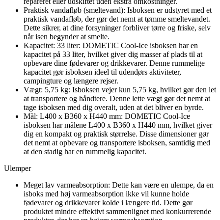
repareret eller udskiftet uden ekstra omkostninger.
Praktisk vandafløb (smeltevand): Isboksen er udstyret med et
praktisk vandafløb, der gør det nemt at tømme smeltevandet.
Dette sikrer, at dine forsyninger forbliver tørre og friske, selv
når isen begynder at smelte.
Kapacitet: 33 liter: DOMETIC Cool-Ice isboksen har en
kapacitet på 33 liter, hvilket giver dig masser af plads til at
opbevare dine fødevarer og drikkevarer. Denne rummelige
kapacitet gør isboksen ideel til udendørs aktiviteter,
campingture og længere rejser.
Vægt: 5,75 kg: Isboksen vejer kun 5,75 kg, hvilket gør den let
at transportere og håndtere. Denne lette vægt gør det nemt at
tage isboksen med dig overalt, uden at det bliver en byrde.
Mål: L400 x B360 x H440 mm: DOMETIC Cool-Ice
isboksen har målene L400 x B360 x H440 mm, hvilket giver
dig en kompakt og praktisk størrelse. Disse dimensioner gør
det nemt at opbevare og transportere isboksen, samtidig med
at den stadig har en rummelig kapacitet.
Ulemper
Meget lav varmeabsorption: Dette kan være en ulempe, da en
isboks med høj varmeabsorption ikke vil kunne holde
fødevarer og drikkevarer kolde i længere tid. Dette gør
produktet mindre effektivt sammenlignet med konkurrerende