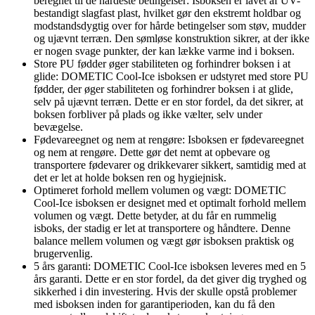
beregnet til de hårdeste betingelser: Isboksen er lavet af UV-
bestandigt slagfast plast, hvilket gør den ekstremt holdbar og
modstandsdygtig over for hårde betingelser som støv, mudder
og ujævnt terræn. Den sømløse konstruktion sikrer, at der ikke
er nogen svage punkter, der kan lække varme ind i boksen.
Store PU fødder øger stabiliteten og forhindrer boksen i at
glide: DOMETIC Cool-Ice isboksen er udstyret med store PU
fødder, der øger stabiliteten og forhindrer boksen i at glide,
selv på ujævnt terræn. Dette er en stor fordel, da det sikrer, at
boksen forbliver på plads og ikke vælter, selv under
bevægelse.
Fødevareegnet og nem at rengøre: Isboksen er fødevareegnet
og nem at rengøre. Dette gør det nemt at opbevare og
transportere fødevarer og drikkevarer sikkert, samtidig med at
det er let at holde boksen ren og hygiejnisk.
Optimeret forhold mellem volumen og vægt: DOMETIC
Cool-Ice isboksen er designet med et optimalt forhold mellem
volumen og vægt. Dette betyder, at du får en rummelig
isboks, der stadig er let at transportere og håndtere. Denne
balance mellem volumen og vægt gør isboksen praktisk og
brugervenlig.
5 års garanti: DOMETIC Cool-Ice isboksen leveres med en 5
års garanti. Dette er en stor fordel, da det giver dig tryghed og
sikkerhed i din investering. Hvis der skulle opstå problemer
med isboksen inden for garantiperioden, kan du få den